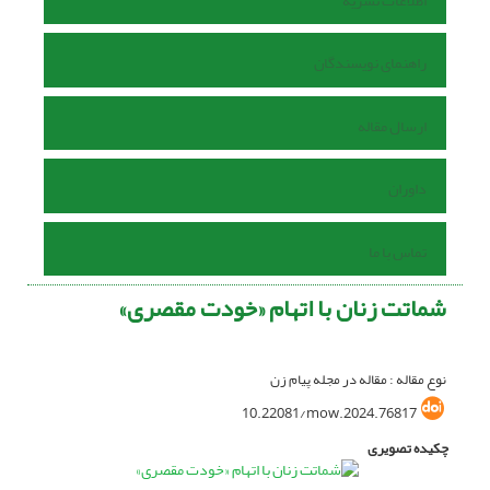
اطلاعات نشریه
راهنمای نویسندگان
ارسال مقاله
داوران
تماس با ما
شماتت زنان با اتهام «خودت مقصری»
نوع مقاله : مقاله در مجله پیام زن
10.22081/mow.2024.76817
چکیده تصویری