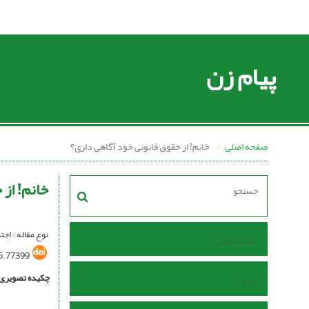
پیام زن
صفحه اصلی
خانم! از حقوق قانونی خود آگاهی داری؟
خانم! از
نوع مقاله : اج
صفحه اصلی
5.77399
چکیده تصویری
مرور