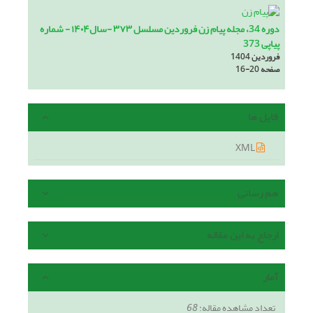
دوره 34، مجله پیام زن فروردین مسلسل ۳۷۳ -سال۱۴۰۴ - شماره
پیاپی 373
فروردین 1404
صفحه
16-20
فایل ها
XML
هم رسانی
ارجاع به این مقاله
آمار
تعداد مشاهده مقاله:
68