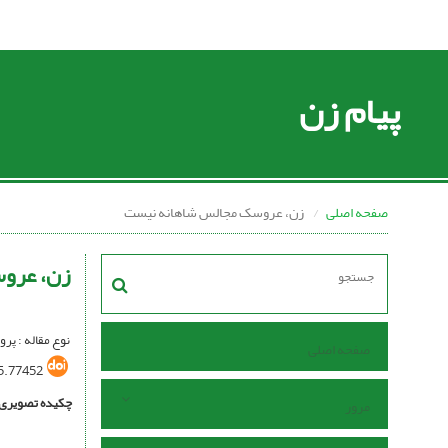
پیام زن
صفحه اصلی
زن، عروسک مجالس شاهانه نیست
زن، عرو
نوع مقاله : پرو
صفحه اصلی
5.77452
چکیده تصویری
مرور