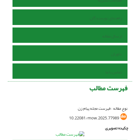
اطلاعات نشریه
راهنمای نویسندگان
ارسال مقاله
داوران
تماس با ما
فهرست مطالب
نوع مقاله : فهرست مجله پیام زن
10.22081/mow.2025.77989
چکیده تصویری