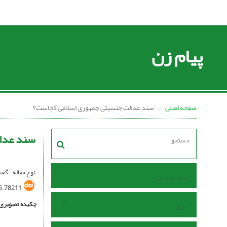
پیام زن
صفحه اصلی
سند عدالت جنسیتی جمهوری اسلامی کجاست؟
سند عدا
نوع مقاله : گف
صفحه اصلی
5.78211
چکیده تصویری
مرور