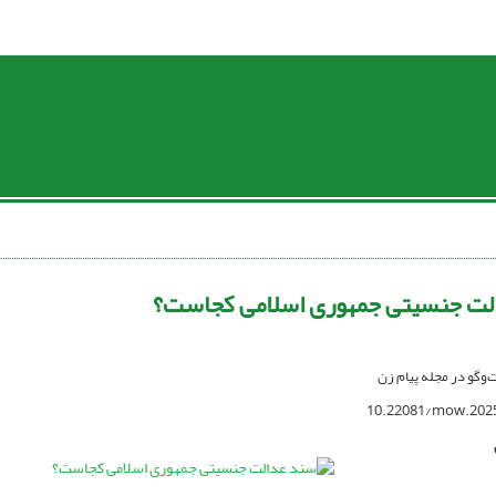
لت جنسیتی جمهوری اسلامی کجاست؟
ت‌وگو در مجله پیام زن
10.22081/mow.202