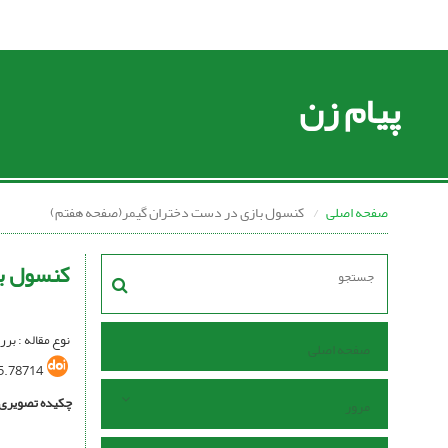
پیام زن
صفحه اصلی
کنسول بازی در دست دختران گیمر(صفحه هفتم)
کنسول ب
نوع مقاله : بر
صفحه اصلی
5.78714
چکیده تصویری
مرور