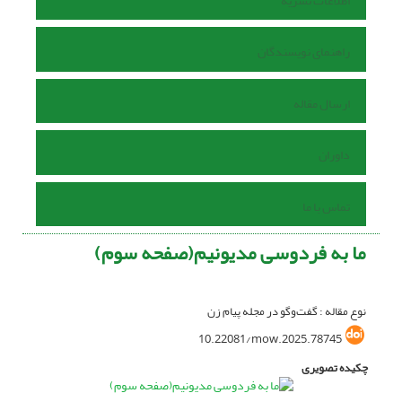
اطلاعات نشریه
راهنمای نویسندگان
ارسال مقاله
داوران
تماس با ما
ما به فردوسی مدیونیم(صفحه سوم)
نوع مقاله : گفت‌وگو در مجله پیام زن
10.22081/mow.2025.78745
چکیده تصویری