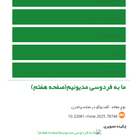
اطلاعات نشریه
راهنمای نویسندگان
ارسال مقاله
داوران
تماس با ما
ما به فردوسی مدیونیم(صفحه هفتم)
نوع مقاله : گفت‌وگو در مجله پیام زن
10.22081/mow.2025.78748
چکیده تصویری