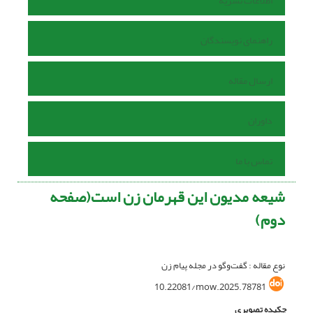
اطلاعات نشریه
راهنمای نویسندگان
ارسال مقاله
داوران
تماس با ما
شیعه مدیون این قهرمان زن است(صفحه
دوم)
نوع مقاله : گفت‌وگو در مجله پیام زن
10.22081/mow.2025.78781
چکیده تصویری