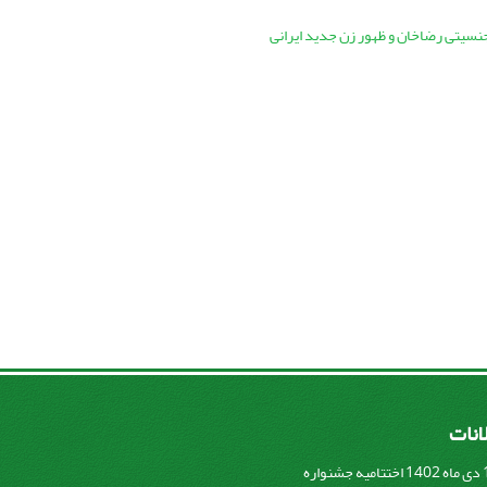
سیتی رضاخان و ظهور زن جدید ایرانی
لانات
پنج شنبه 14 دی ماه 1402 اختتامیه جشنواره