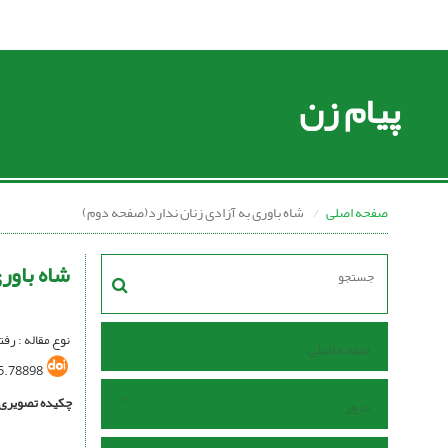
پیام زن
صفحه اصلی
شاه باوری به آزادی زنان ندارد(صفحه دوم)
شاه باور
نوع مقاله : رفت
صفحه اصلی
5.78898
چکیده تصویری
مرور