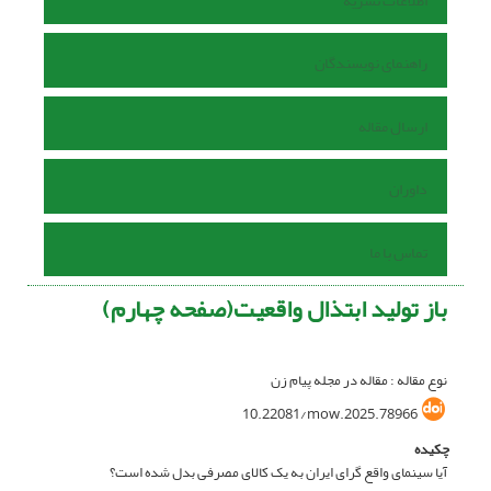
اطلاعات نشریه
راهنمای نویسندگان
ارسال مقاله
داوران
تماس با ما
باز تولید ابتذال واقعیت(صفحه چهارم)
نوع مقاله : مقاله در مجله پیام زن
10.22081/mow.2025.78966
چکیده
آیا سینمای واقع گرای ایران به یک کالای مصرفی بدل شده است؟