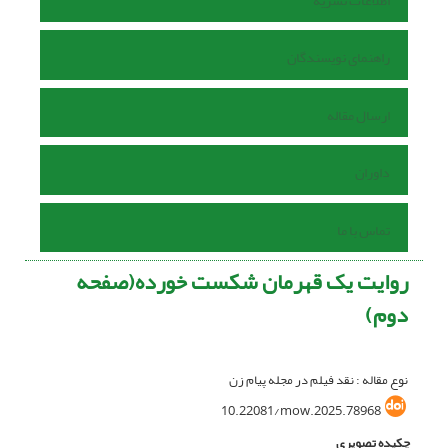
اطلاعات نشریه
راهنمای نویسندگان
ارسال مقاله
داوران
تماس با ما
روایت یک قهرمان شکست خورده(صفحه
دوم)
نوع مقاله : نقد فیلم در مجله پیام زن
10.22081/mow.2025.78968
چکیده تصویری