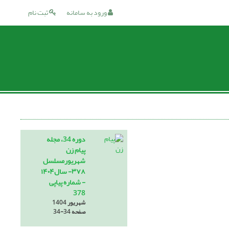
ورود به سامانه
ثبت نام
دوره 34، مجله
پیام زن
شهریورمسلسل
۳۷۸- سال۱۴۰۴
- شماره پیاپی
378
شهریور 1404
صفحه
34-34