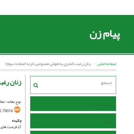
پیام زن
صفحه اصلی
زنان رغبت کمتری به هوش مصنوعی دارند(صفحه سوم)
زنان رغ
نوع مقاله : مقا
صفحه اصلی
5.79016
چکیده
مرور
آیا فرصت های 