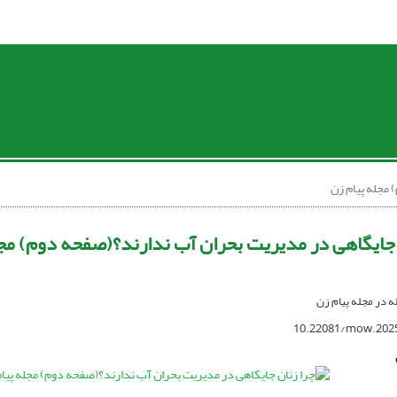
مجله پیام زن
 جایگاهی در مدیریت بحران آب ندارند؟(صفحه دوم) مجل
له در مجله پیام زن
10.22081/mow.202