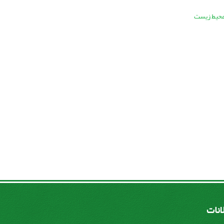
محیط زیست
لانات