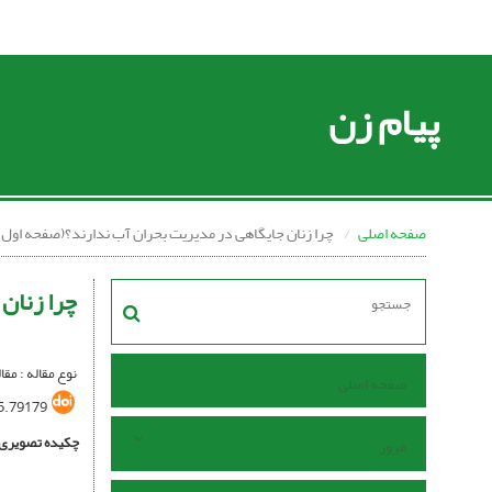
پیام زن
صفحه اصلی
چرا زنان جایگاهی در مدیریت بحران آب ندارند؟(صفحه اول) 
چرا زنان
نوع مقاله : مقا
صفحه اصلی
5.79179
چکیده تصویری
مرور