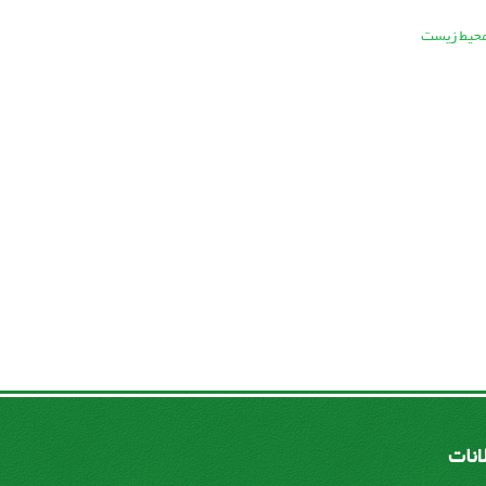
محیط زیست
لانات