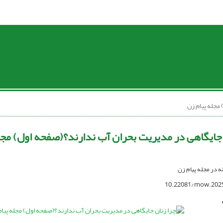
مجله پیام زن
 جایگاهی در مدیریت بحران آب ندارند؟(صفحه اول) مجل
له در مجله پیام زن
10.22081/mow.202