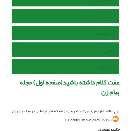
اطلاعات نشریه
راهنمای نویسندگان
ارسال مقاله
داوران
تماس با ما
عفت کلام داشته باشید(صفحه اول) مجله
پیام زن
نوع مقاله : افزایش حس خود تخریبی در شبکه های اچتماعی در مجله پیام زن
10.22081/mow.2025.79190
چکیده تصویری