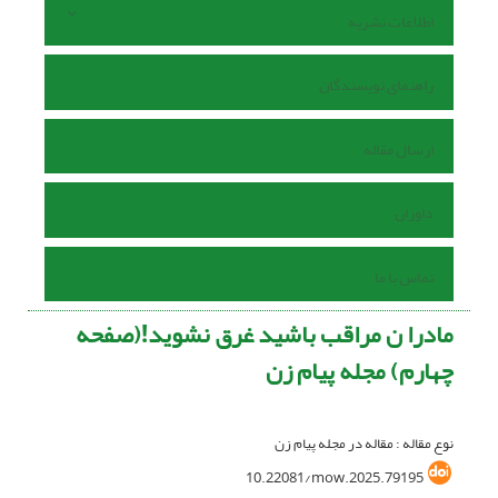
اطلاعات نشریه
راهنمای نویسندگان
ارسال مقاله
داوران
تماس با ما
مادرا ن مراقب باشید غرق نشوید!(صفحه
چهارم) مجله پیام زن
نوع مقاله : مقاله در مجله پیام زن
10.22081/mow.2025.79195