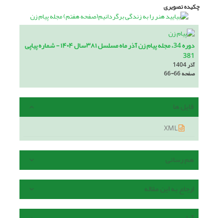
چکیده تصویری
دوره 34، مجله پیام زن آذر ماه مسلسل ۳۸۱سال ۱۴۰۴ - شماره پیاپی
381
آذر 1404
صفحه
66-66
فایل ها
XML
هم رسانی
ارجاع به این مقاله