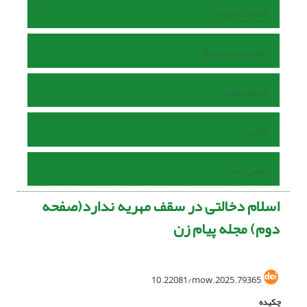
اطلاعات نشریه
راهنمای نویسندگان
ارسال مقاله
داوران
تماس با ما
اسلام دخالتی در سقف مهریه ندارد(صفحه
دوم) مجله پیام زن
10.22081/mow.2025.79365
چکیده