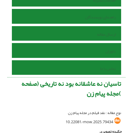
اطلاعات نشریه
راهنمای نویسندگان
ارسال مقاله
داوران
تماس با ما
تاسیان نه عاشقانه بود نه تاریخی (صفحه
)مجله پیام زن
نوع مقاله : نقد فیلم در مجله پیام زن
10.22081/mow.2025.79434
چکیده تصویری