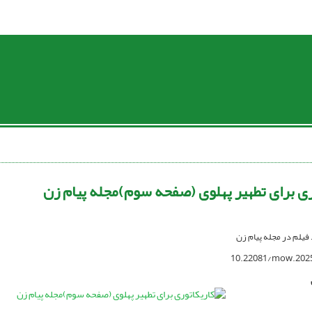
ری برای تطهیر پهلوی (صفحه سوم)مجله پیام زن
د فیلم در مجله پیام زن
10.22081/mow.202