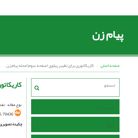
پیام زن
صفحه اصلی
کاریکاتوری برای تطهیر پهلوی (صفحه سوم)مجله پیام زن
کاریکاتو
نوع مقاله : نق
صفحه اصلی
5.79436
چکیده تصویری
مرور