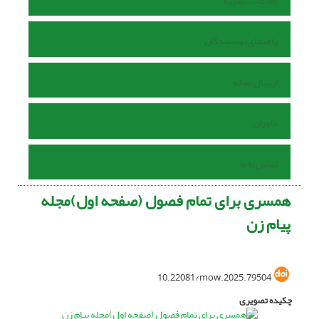
اطلاعات نشریه
راهنمای نویسندگان
ارسال مقاله
داوران
تماس با ما
همسری برای تمام فصول (صفحه اول)مجله
پیام زن
10.22081/mow.2025.79504
چکیده تصویری