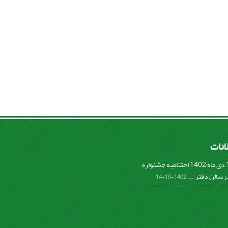
لانات
پنج شنبه 14 دی ماه 1402 اختتامیه جشنواره
سالن دفتر ...
1402-10-14