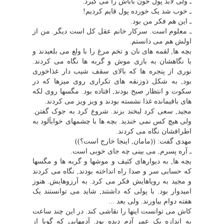
ـ ولى لابد پول خون باباش را مى گیرد.
ـ خوب شد یک خورده پول قایم کردیم!
ـ این هم فکر من بود.
ـ معلوم است. سرکار خانم عقل کل است دیگر. من از
اولش هم مى دانستم.
بچه ها, لقمه هاى نان و تخم مرغ را با ولع مى بلعیدند و
با نگاهشان به بازى موش و گربه ها نگاه مى کردند.
نورى از پنجره ها که بالاى سقف شیب دار غذاخورى
بود, به شکل ذوزنقه هاى تکرارى روى میزها که در
سکوت و انتظار صبح بودند, افتاده بود. مگسها روى لکه
هاى باقیمانده غذا نشسته بودند و ویز ویز مى کردند.
مجید, سعى کرد لبخند بزند. شروع کرد به جوک گفتن.
ولى هیچ کس نمى خندید. بچه ها با چشمهاى خوابآلود به
اطرافشان نگاه مى کردند.
مهدى گفت: ((مامان, اینجا خارج است؟))
ـ آره پسرم, مى بینى چه جاى خوبى است.
بچه ها, به دیوارهاى کثیف و موشها و گربه ها و مگسها
که حسابى سر و صدا راه انداخته بودند, نگاه مى کردند
و مجید به رویاهایش فکر مى کرد. به آرزوهایش. هنوز
امیدوار بود. با پولى که داشتند, شاید مى توانستند یک
هفته دوام بیاورند. ولى بعد ...
کاش مى توانست اینها را نقاشى کند. در این چند ساعت
به اندازه یک عمر آدم دیده بود. آدمهایى که گویا از