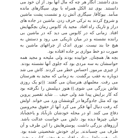
بدى داشتند; انگار هر چه که مال آنها بود, از آن خود مى
دانستند. بوى تند الکل همراه با بوى سیگارهاى مانده
مىآمد. بیوکآقا, سیگارى آتش زد و نشست پشت ماشین
و شروع کردند به ترکى حرف زدن. ماشین در جاده هاى
دراز و تاریک راه افتاد. مجید یاد کابوس زمان بچگیهایش
افتاد. زمانى که در کابوس مى دید که در ماشین بى
راننده نشسته و در میان تاریکى مى رود و دستش به
هیچ جا بند نیست. نورى اندک از چراغهاى ماشین به
صورت دو خط موازى بر جاده افتاده بود.
بچه ها, همچنان, خوابیده بودند ولى ملیحه و مجید همه
حواسشان به سه مردى بود که جلوى آنها نشسته بودند.
از چیزى مرموز, احساس خطر مى کردند. کاش مى شد
دوباره به عقب برگشت. به زمانى که مجید به هنرستان
مى رفت. معلمهاى هنرستان مى گفتند: ((تو یک روزى
نقاش بزرگى مى شوى.)) هنوز دیپلمش را نگرفته بود
که کار برایش پیدا شد ولى حیف ... شاید تقصیر پروین
بود که مثل جادوگرها در گوششان ورد مى خواند. اولش
که رفت دنبال آنها فکر مى کرد آنها از حقوق محرومین
دفاع مى کنند. او در محله خودشان نازىآباد و یاخچىآباد
خیلى چیزها دیده بود. دلش مى خواست عدالت باشد.
آرزوهاى بزرگى داشت. پوسترهایش را این طرف و آن
طرف مى چسباندند, براى خودش شخصیتى شده بود.
بله, رفت داخل ستاد و افتاد به فروختن کتاب و پخش