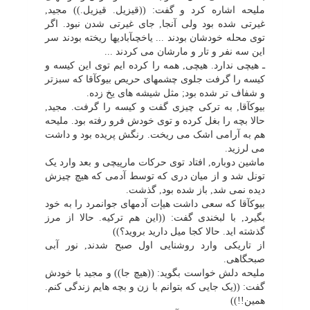
ملیحه اشاره کرد و گفت: ((قیزیل. قیزیل.)) مجید,
غیرتى شده بود ولى آنجا, جاى غیرتى شدن نبود. اگر
توى محله خودشان بودند ... یاخچىآبادیها ریخته بودند سر
این سه نفر و تار و مارشان مى کردند ...
ـ هیچى ندارد. هیچى, همه را کرده ایم توى این کیسه و
کیسه را گرفت جلوى چشمهاى حریص بیوکآقا که سبزتر
و شفاف تر شده بود; مثل شیشه هاى یخ زده.
بیوکآقا, به ترکى چیزى گفت و کیسه را گرفت. مجید,
حالا بچه را بغل کرده و توى خودش فرو رفته بود. ملیحه
هم به آرامى اشک مى ریخت. رنگش پریده بود و داشت
مى لرزید.
ماشین دوباره, افتاد توى حرکات مارپیچى و بعد وارد یک
تونل شد و از میان درى که توسط آدمى که هیچ چیزش
دیده نمى شد, باز شده بود, گذشت.
بیوکآقا که سعى داشت هیإت آدمهاى جوانمرد را به خود
بگیرد, با لبخندى گفت: ((این هم ترکیه. حالا از مرز
گذشته اید. حالا کجا میل دارید بروید؟))
از تاریکى وارد روشنایى اول صبح شدند, نور آبى
صبحگاهى.
ملیحه دلش خواست بگوید: ((هیچ جا)) و مجید با خودش
گفت: ((یک جایى که بتوانم با زن و بچه هایم زندگى کنم.
همین!!))