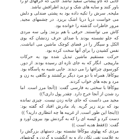
جایى که گاو پیشانى سفید نباشد. جایى که حرفهاى او را
باور کنند و سایه هاى شک و تردید اطرافش نباشد.
ملیحه, سرش را تکیه داده بود به پشتى صندلى و دلش
مى خواست دریا دریا اشک بریزد. در چشمهاى مجید,
مرور خاطرات گذشته را خوانده بود.
کاش مى توانستند, حرفى با هم بزنند; ولى سه مردى
که جلو نشسته بودند با صداى حرف زدنشان که بوى
الکل و سیگار را در فضاى کوچک ماشین مى انباشت,
نفس کشیدن را براى آنها سخت کرده بود.
حرکت مستقیم ماشین تبدیل شده بود به حرکات
مارپیچى. انگار که به جاى تازه اى رسیده بودند. از دور,
کورسوى چراغها را مى دیدند. جایى شبیه به پاسگاه بود.
بیوکآقا, همراه با دو مرد دیگر برگشتند و نگاهى به زن و
مرد و بچه هاى خواب کردند.
بیوکآقا با سختى به فارسى گفت: ((آنجا مرز است. اما
رد شدن از آنجا خرج دارد. چقدر پول دارى؟))
مجید مى دانست که جاى چانه زدن نیست. چیزى نمانده
بود که بزند زیر گریه. یاد مادرش افتاد که گفته بود:
((اینجا این طور است, از غریبه ها چه انتظارى دارید؟ ))
دست کرد و کیسه اى را که به گردنش بود بیرون آورد و
گفت: ((فقط هدیه است.))
مردى که پهلوى بیوکآقا نشسته بود, دستهاى بزرگش را
به علامت نفى تکان داد و به انگشت و گردن و گوشهاى