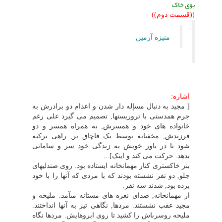
بوى خاک
((قسمت دوم))
منیژه آرمین
اشاره:
[ مجید به دنبال مسإله دار شدن و اعدام دو برادرش به
جرم همدستى با تروریستها, تصمیم مى گیرد على رغم
خانواده هاى خود و همسرش, به همراه همسر و دو
فرزندش, مخفیانه توسط یک قاچاق بر, راهى ترکیه
شود تا در باور خویش به زندگى خود سر و سامانى
بدهد. حرکت مى کند و اینک]...
بنز خاکسترى کنار مهمانخانه ایستاده بود. روى صندلیهاى
جلو, دو نفر نشسته بودند که با مردى که آنها را با خود
برده بود, شدند سه نفر.
از مهمانخانه, صداى نعره هاى مستانه مىآمد. ملیحه و
مجید عقب نشستند. مردها, نگاهى تیز به آنها انداختند.
ملیحه روسرىاش را کشید تا روى ابروهایش. مردها نگاه