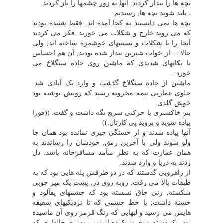
بچه ها را بیدار کردند. آنها به زور چشمها را باز کردند.
ـ بلند شوید بچه ها; رسیدیم.
بچه ها نمى دانستند به کجا آمده اند. فقط شنیده بودند
که مى روند خارج و شکلات مى خورند. فکر مى کردند
آنجا را با شکلات و بستنیهاى خوشمزه ساخته اند; ولى
حالا ... از خواب شیرین بیدار شده بودند, آن هم احساس
با تکانهاى شدیدى که ماشین روى جاده سنگلاخ مى
خورد.
ماشین از جاده سنگلاخ گذشت و وارد یک آبادى شد.
جلوى عمارتى نیمه مخروبه رسید که رویش نوشته بود
خوش گلدى.
بنز خاکسترى با حرکتى سریع نگه داشت و گفت: ((فورا
پیاده شوید و بروید پى کارتان.))
آنها پیاده شدند و از خستگى چیزى نمانده بود همان جا
ولو شوند ولى با آخرین رمق, خودشان را رساندند به
همان عمارت که به نظر مىآمد مسافرخانه باشد. دل
زدند به دریا و وارد شدند.
از راهرویى گذشتند که در دو طرفش پله هایى بود که به
طبقات بالا مى رفت. روبه روى در, پشت یک میز چوبى
شکسته, زنى چاق نشسته بود که چشمهاى پفآلود و
خسته داشت; با خط چشمى که تا نزدیکیهاى شقیقه
هایش مى رسید و لبهایى که رنگ قرمز روى آن ماسیده
بود. یک دسته موى وز کرده از زیر روسرى خالدارى که