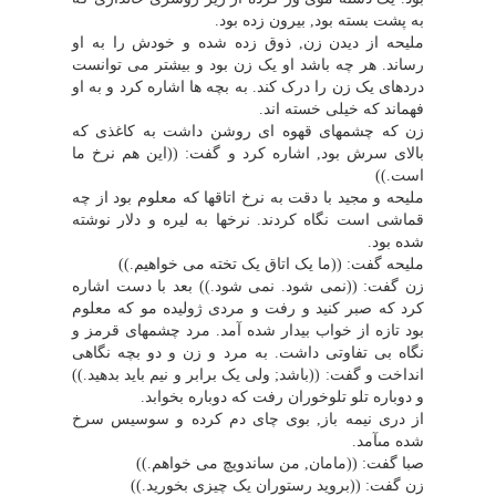
به پشت بسته بود, بیرون زده بود.
ملیحه از دیدن زن, ذوق زده شده و خودش را به او
رساند. هر چه باشد او یک زن بود و بیشتر مى توانست
دردهاى یک زن را درک کند. به بچه ها اشاره کرد و به او
فهماند که خیلى خسته اند.
زن که چشمهاى قهوه اى روشن داشت به کاغذى که
بالاى سرش بود, اشاره کرد و گفت: ((این هم نرخ ما
است.))
ملیحه و مجید با دقت به نرخ اتاقها که معلوم بود از چه
قماشى است نگاه کردند. نرخها به لیره و دلار نوشته
شده بود.
ملیحه گفت: ((ما یک اتاق یک تخته مى خواهیم.))
زن گفت: ((نمى شود. نمى شود.)) بعد با دست اشاره
کرد که صبر کنید و رفت و مردى ژولیده مو که معلوم
بود تازه از خواب بیدار شده آمد. مرد چشمهاى قرمز و
نگاه بى تفاوتى داشت. به مرد و زن و دو بچه نگاهى
انداخت و گفت: ((باشد; ولى یک برابر و نیم باید بدهید.))
و دوباره تلو تلوخوران رفت که دوباره بخوابد.
از درى نیمه باز, بوى چاى دم کرده و سوسیس سرخ
شده مىآمد.
صبا گفت: ((مامان, من ساندویچ مى خواهم.))
زن گفت: ((بروید رستوران یک چیزى بخورید.))