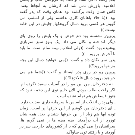
اعلامیه. باورش نمى شد که کارشان به آنجاها بیفتد.
کاش همان وقت برگشته بود. همان وقت که پدر گفته
بود: ((تا حالا باهاتان کارى نداشتم ولى از امشب مى
گویم, هر کسى برود دنبال گروهکها, جایش در این خانه
نیست.))
پروین, نشسته بود دم حوض و یک پایش را روى پاى
دیگر انداخته و تکان مى داد. یک بلوز سبز سربازى
پوشیده بود. گفت: ((ولى انقلاب, نیمه تمام است. ما باید
تا آخرش برویم ...))
پدر, سر تکان داد و گفت: ((مى خواهید دنبال این بچه
مزلفها بروید؟))
پروین رو در روى پدر ایستاد و گفت: ((شما هم مى
خواهید بروید دنبال فالانژها؟ ))
ـ نه دخترجان, من این مو را در آسیاب سفید نکرده ام.
اگر راحت طلب بودم, الان جایم توى این دخمه نبود که
هنوز قسطش هم تمام نشده است.
ـ ولى پدر, انقلاب از اساس با سرمایه دارى ضدیت دارد.
ـ اى دخترجان من گوشم از این حرفها پر است. زمان
توده ایها هم زیاد از این حرفها شنیدم. بعد, همه شان
توزرد از آب درآمدند. بچه مچه ها را نمى گویم ها.
سرانشان را مى گویم که یا از کشورهاى خارجى سر در
آوردند و یا رفتند توى ساواک.