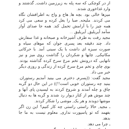
از در کوچکى که سه پله به زیرزمین داشت, گذشتند و
وارد غذاخورى شدند.
میزها خالى بود. بچه ها, هاج و واج به اطرافشان نگاه
مى کردند. ملیحه, صبا را بغل کرده و سعى مى کرد
همه چیز را با آرامش تحمل کند. همه جا صداى آواز
مىآمد آیریلیق, آیریلیق ...
مجید رفت به طرف آشپزخانه و صبحانه و غذا سفارش
داد. چند دقیقه بعد پسرى جوان که موهاى سیاه و
صورت سبزه اى داشت با یک سینى آمد. با حرکاتى
مکانیکى, چایها و شکردان را گذاشت روى میز و نیز
نانهایى که درونش تخم مرغ سرخ کرده گذاشته بودند.
بوى چاى و تخم مرغ سرخ کرده از زندگى و روزى دیگر
خبر مى داد.
مجید گفت: ((پسرم, دخترم, مى بینید آمدیم رستوران.
ببنید چه رستوران خوبى است!!)) در این حال دو گربه
چاق و چله آمدند و شروع کردند به لیسیدن پاى آنها و
چند موش هم از کنار دیوار رد شدند و گربه ها به دنبال
موشها دویدند و هر یک, موشى را شکار کردند.
ـ مجید, حالا راستى راستى چه کار کنیم؟ این زن اگر
بفهمد که تو پاسپورت ندارى, معلوم نیست به ما جا
بدهد.
ـ چرا مى دهد.