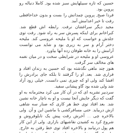
حسین که تازه سبیلهایش سبز شده بود, کاملا دنباله رو
پروین بود.
فردا صبح, پروین چمدانش را بست و بدون خداحافظى
رفت تا خبر اعدامش آمد.
مجید دیگر سراغشان نرفت. رابطه اش قطع شد.
کبراخانم براى اینکه پسرش سر به راه شود, رفت توى
جلدش و خواست که او با ملیحه عروسى کند. ملیحه
دختر آرام و سر به زیرى بود و شاید مى توانست
آرامش را به خانه طوفان زده آنها بیاورد.
عروسى او و ملیحه در شرایطى سخت و در میان نغمه
هاى مخالف سر گرفت.
هنوز چند ماهى نگذشته بود که حسین به زندان افتاد و
فرارى شد. بعد, او را گرفتند تا بلکه جاى برادرش را
افشا کند ولى او که چیزى نمى دانست, خیلى زود آزاد
شد ولى شده بود گاو پیشانى سفید.
سردبیر نشریه اى که در آن کار مى کرد محترمانه به او
گفت که دیگر جایش آنجا نیست و او به ناچار خانه نشین
شد. بعد افتاد توى خط هر کارى که صنار سه شاهى
ازش دربیاید. حتى مسافرکشى با ماشین این و آن. ولى
بالاخره چى ... آخرش رفت پیش یک تابلوفروش و
شروع کرد به کشیدن نقاشیهاى بازارى. ولى از این کار
هم پول درنیامد و بالاخره افتاد توى خط رفتن به خارج,