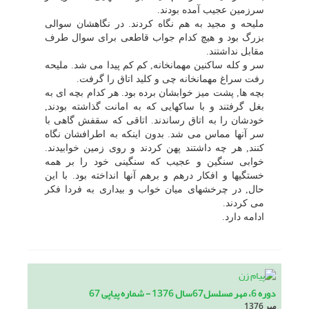
سرزمین عجیب آمده بودند.
ملیحه و مجید به هم نگاه کردند. در نگاهشان سوالى
بزرگ بود و هیچ کدام جواب قاطعى براى سوال طرف
مقابل نداشتند.
سر و کله ساکنین مهمانخانه, کم کم پیدا مى شد. ملیحه
رفت سراغ مهمانخانه چى و کلید اتاق را گرفت.
بچه ها, پشت میز خوابشان برده بود. هر کدام بچه اى به
بغل گرفتند و با ساکهایى که به امانت گذاشته بودند,
خودشان را به اتاق رساندند. اتاقى که سقفش گاهى با
سر آنها مماس مى شد. بدون اینکه به اطرافشان نگاه
کنند, هر چه داشتند پهن کردند و روى زمین خوابیدند.
خوابى سنگین و عجیب که سنگینى خود را بر همه
خستگیها و افکار درهم و برهم آنها انداخته بود. با این
حال, در چرخشهاى میان خواب و بیدارى به فردا فکر
مى کردند.
ادامه دارد.
دوره 6، مهر مسلسل67سال 1376 - شماره پیاپی 67
مهر 1376