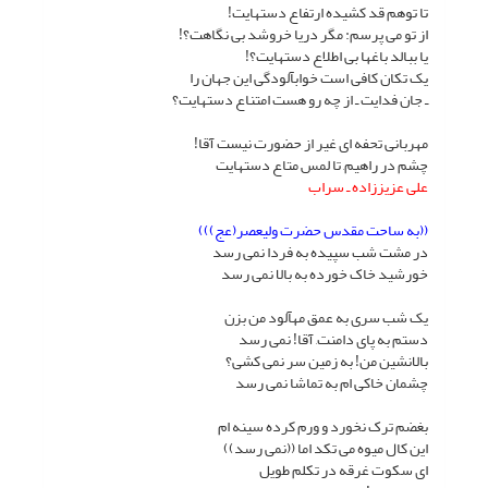
تا توهم قد کشیده ارتفاع دستهایت!
از تو مى پرسم: مگر دریا خروشد بى نگاهت؟!
یا ببالد باغها بى اطلاع دستهایت؟!
یک تکان کافى است خوابآلودگى این جهان را
ـ جان فدایت ـ از چه رو هست امتناع دستهایت؟
مهربانى تحفه اى غیر از حضورت نیست آقا!
چشم در راهیم, تا لمس متاع دستهایت
على عزیززاده ـ سراب
((به ساحت مقدس حضرت ولیعصر(عج)))
در مشت شب سپیده به فردا نمى رسد
خورشید خاک خورده به بالا نمى رسد
یک شب سرى به عمق مهآلود من بزن
دستم به پاى دامنت, آقا! نمى رسد
بالانشین من! به زمین سر نمى کشى؟
چشمان خاکى ام به تماشا نمى رسد
بغضم ترک نخورد و ورم کرده سینه ام
این کال میوه مى تکد اما ((نمى رسد))
اى سکوت غرقه در تکلم طویل