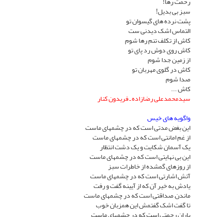
رحمت رها!
سبز بى بدیل!
پشت نرده هاى گیسوان تو
التماس اشک دیدنى ست
کاش از تکلف تنم رها شوم
کاش روى دوش رد پاى تو
از زمین جدا شوم
کاش در گلوى مهربان تو
صدا شوم
کاش ...
سیدمحمدعلى رضازاده ـ فریدون کنار
واگویه هاى خیس
این بغض مدتى است که در چشمهاى ماست
از غم امانتى است که در چشمهاى ماست
یک آسمان شکایت و یک دشت انتظار
این بى نهایتى است که در چشمهاى ماست
از روزهاى گمشده از خاطرات سبز
آتش اشارتى است که در چشمهاى ماست
یادش به خیر آن که از آیینه گفت و رفت
ماندن, صداقتى است که در چشمهاى ماست
تا گفت اشک گفتمش این همزبان خوب
باران رحمتى است که در چشمهاى ماست