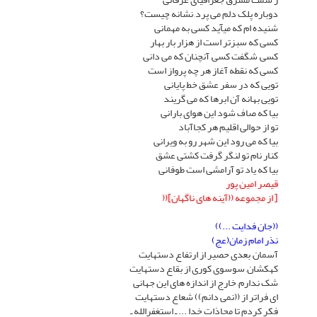
دوباره پلک دلم مى پرد, نشانه چیست؟
شنیده ام که مىآید کسى به مهمانى
کسى که سبزتر است از هزار بار بهار
کسى, شگفت کسى, آنچنان که مى دانى
کسى که نقطه آغاز هر چه پرواز است
تویى که در سفر عشق خط پایانى
تویى بهانه آن ابرها که مى گریند
بیا که صاف شود این هواى بارانى
تو از حوالى اقلیم هر کجاآباد
بیا که مى رود این شهر رو به ویرانى
کنار نام تو لنگر گرفت کشتى عشق
بیا که یاد تو آرامشى است طوفانى
قیصر امین پور
[ از مجموعه ((آینه هاى ناگهان]((
((جان فدایت ...))
نذر امام زمان(عج)
آسمان, بعدى حصیر از ارتفاع دستهایت
کهکشان, سوسوى کورى از بقاع دستهایت
شک ندارم, خارج از اندازه هاى این جهانى
اى فراتر از ((نمى دانم)) شعاع دستهایت
فکر کردم تا محاذات خدا ... ـ استغفرالله ـ