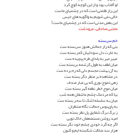
او آفتاب بود و از این کوچه کوچ کرد
این راز ظلمتى است که در چشمهاى ماست
خالى نمى شویم به واگویه هاى خیس
این بغض مدتى است که در چشمهاى ماست!
مجتبى صادقى ـ مرودشت
خم سربسته
بتى که راز جمالش هنوز سربسته ست
به غارت دل سوداییان کمر بسته ست
عبیر مهر به یلداى طره پیچیده ست
میان لطف, به طول کرشمه بربسته ست
به آن بهشت مجسم, دلى که ره برده ست
در مشاهده بر منظر دگر بسته ست
زهى تموج نورى که بى غبار صدف
میان موج خطر, نطفه گهر بسته ست
بیا که مردمک چشم عاشقان همه شب
میان به سلسله اشک, تا سحر بسته ست
به پاىبوس جمالت, نگاه منتظران
ز برگ برگ شقایق, پل نظر بسته ست
امید روشن مستضعفان خاک تویى
اگر چه گرد خودى, چشم خود نگر بسته ست
هزار سد ضلالت شکسته ایم و کنون