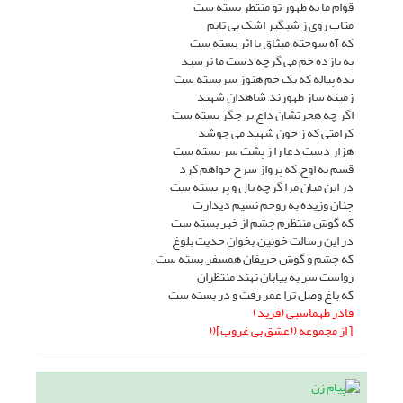
قوام ما به ظهور تو منتظر بسته ست
متاب روى ز شبگیر اشک بى تابم
که آه سوخته, میثاق با اثر بسته ست
به یازده خم مى گرچه دست ما نرسید
بده پیاله که یک خم هنوز سربسته ست
زمینه ساز ظهورند, شاهدان شهید
اگر چه هجرتشان داغ بر جگر بسته ست
کرامتى که ز خون شهید مى جوشد
هزار دست دعا را ز پشت سر بسته ست
قسم به اوج, که پرواز سرخ خواهم کرد
در این میان مرا گرچه بال و پر بسته ست
چنان وزیده به روحم نسیم دیدارت
که گوش منتظرم چشم از خبر بسته ست
در این رسالت خونین, بخوان حدیث بلوغ
که چشم و گوش حریفان همسفر, بسته ست
رواست سر به بیابان نهند منتظران
که باغ وصل ترا عمر رفت و در بسته ست
قادر طهماسبى (فرید)
[ از مجموعه ((عشق بى غروب]((