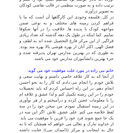
ترتیب داده و به صورت منظمى در قالب نقاشى کودکان
به تصویر درآورند.
در کل, فلسفه وجودى این کارگاهها آن است که ما با
فراهم کردن زمینه هاى مختلف و به نوعى ضمن
مواجهه کودک با پدیده ها, خلاقیت را در آنها شکوفا
نماییم. کما اینکه در طول یک دهه گذشته که تعداد زیادى
فراگیر, از این مرکز فارغ التحصیل شده اند به لطف و
فضل الهى, اکثر آنان از بهره هوشى بالا بهره مند بوده,
به طورى که در بهترین مدارس تهران پذیرفته شده و
جزء بهترین دانشآموزان مدارس خود مى باشند.
خانم نبى زاده در مورد علت موفقیت خود مى گوید:
از آنجا که به کار علاقه خاصى داشتم و نهایت سعى و
تلاش خودم را انجام مى دادم که کار را به نحو احسن
انجام دهم, در این راه احساس کردم که باید تحصیلات
خودم را در این رشته تکمیل کنم و لذا عشق و علاقه ام
را با معلومات عجین کرده و درآمیختم و از هر نوآورى
در این زمینه استقبال نمودم. من سخن خود را در سه
لفظ خلاصه مى کنم: علم, عشق, تلاش. اگر این سه در
یک جا جمع شوند فرد خود را قرین با موفقیت مى یابد.
از خداوند تبارک و تعالى مى خواهم که همچنان که تا به
حال به اینجانب و مرکز ((امیدان نبى)) عنایت داشته