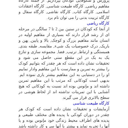
پرورش و شکوفایى کودکان بپردازیم. از جمله کارگاه
مفاهیم ریاضى, کارگاه طبیعت شناسى, کارگاه اعتقادات
اسلامى, کارگاه کتاب, کارگاه نقاشى, کارگاه سفال و
کارگاه تربیت بدنى را مى توان نام برد.
کارگاه ریاضى
از آنجا که کودکان در سنین بین 2 تا 7 سالگى در مرحله
اى از رشد قرار دارند که بسیارى از مفاهیم اولیه در
انسان مانند مفاهیم بزرگ و کوچک, بالا و پایین, پهن و
باریک, درک خصوصیات یک شىء, مقایسه, طبقه بندى,
همبستگى و ارتباط, ترتیب, فضا, مجموعه سازى و تنازع
یک به یک در این مقطع سنى حاصل مى شود و
تحقیقات نشان داده است که هر چقدر که بتوانیم کودک
را بیشتر به تمرین و ممارست با این مفاهیم وادار نماییم
او را در دستیابى به این مفاهیم بیشتر یارى نموده ایم.
بدیهى است کودکانى که مرتب با این مفاهیم تمرین
داشته اند و مإنوس بوده اند نسبت به کودکانى که هیچ
آشنایى با این تمرینات نداشته اند از لحاظ هوشى در
سطح بالاترى قرار مى گیرند.
کارگاه طبیعت شناسى
آزمایشات و تحقیقات نشان داده است که کودک هر
چقدر در دوران کودکى با پدیده هاى مختلف طبیعى و
پدیده هاى اطراف محیط زندگى خود مإنوس بوده و یا
آنها را تجربه نماید و بیشتر با آنها سر و کار داشته باشد