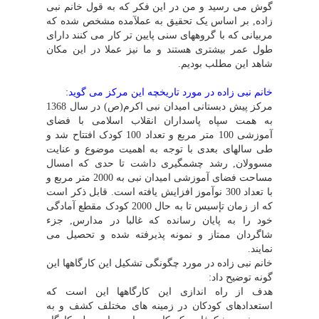
گوش مى رسید و من در این فکر که به قول خانم نبى
زاده, بر اساس یک تحقیق به عملآمده مشخص شده که
مربیانى که با گروههاى سنى پایین تر کار مى کنند داراى
طول عمر بیشترى هستند و ما نیز عملا در این مکان
شاهد این مطلب بودیم.
خانم نبى زاده در مورد تاریخچه این مرکز مى گوید:
مرکز پیش دبستانى امیدان نبى اکرم(ص) در سال 1368
به همت سپاه پاسداران انقلاب اسلامى با فضاى
آموزشى 100 متر مربع و تعداد 100 کودک افتتاح شد و
طى سالهاى بعدى با توجه به اهمیت موضوع و عنایت
مسوولان, رشد چشمگیرى داشت تا حدى که امسال
مساحت فضاى آموزشى امیدان نبى به 2000 متر مربع و
با تعداد 300 نوآموز افزایش یافته است. قابل ذکر است
که از زمان تإسیس تا به حال 2000 کودک مقطع آمادگى
خود را به پایان رسانده که غالبا در مدارس, جزء
شاگردان ممتاز و نمونه پذیرفته شده و تحصیل مى
نمایند.
خانم نبى زاده در مورد چگونگى تشکیل این کارگاهها این
گونه توضیح داد:
هدف از راه اندازى این کارگاهها این است که
استعدادهاى کودکان در زمینه هاى مختلف کشف و به