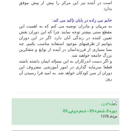
است در آینده نیز این مرکز را بیش از پیش موفق
بدارد.
خانم نبى زاده در پایان تإکید مى کند:
به مربیان و مادران توصیه مى کنم که به اهمیت این
مقطع سنى بیشتر توجه نمایند چرا که این دوران نقش
تعیین کننده در زندگى آنان دارد. اگر در این دوران
بتوانیم از ظرفیتهاى موجود استفاده مناسب بکنیم, چه
بسا بسیارى از فرزندانمان در آینده از نوابغ و متفکرین
بزرگ جامعه خواهند شد.
و اگر دست اندرکاران به این مسإله ایمان داشته باشند
قطعا سرمایه گذارى در امور آموزشى مصروف این
دوران از سن کودکان خواهد شد. به امید فرا رسیدن آن
روز.
دوره 8، شماره 89 - شماره پیاپی 89
مرداد 1378