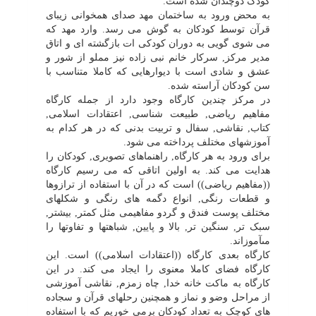
کودک دوچندان شده است.
به محض ورود به ساختمان مهد صداى همخوانى زیباى
قرآن توسط کودکان به گوش مى رسد. وارد مهد که
مى شوى گویى به دوران کودکى ات بازگشته اى و اتاق
مدیر مرکز, سرکار خانم نبى زاده نیز مملو از شور و
عشق و شادى است با دیوارهایى که کاملا متناسب با
سن کودکان آراسته شده.
در مرکز چندین کارگاه وجود دارد از جمله کارگاه
مفاهیم ریاضى, طبیعت شناسى, اعتقادات اسلامى,
کتاب, نقاشى, سفال و تربیت بدنى که در هر کدام به
آموزشهاى مختلف پرداخته مى شود.
براى ورود به هر کارگاه, راهنماهاى تصویرى, کودکان را
هدایت مى کند. به اولین اتاقى که مى رسیم کارگاه
((مفاهیم ریاضى)) است که در آن با استفاده از ترازوها
و قطعات رنگى, انواع دگمه هاى رنگى و شکلهاى
مختلف پوست فندق و گردو مفاهیمى مثل کمتر, بیشتر,
سبک تر, سنگین تر, بالا و پایین, شباهتها و تفاوتها را
مىآموزاند.
کارگاه بعدى کارگاه ((اعتقادات اسلامى)) است. این
کارگاه فضاى کاملا معنوى را ایجاد مى کند. در این
کارگاه به ماکت خانه خدا, چاه زمزم, نقاشى آموزشى
از مراحل وضو و نماز و همچنین رحلهاى قرآن و سجاده
هاى کوچک به تعداد کودکان برمى خوریم که با استفاده