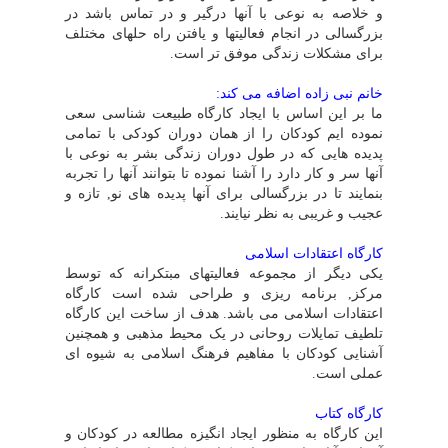
و خلاصه به نوعى با آنها درگیر و در تماس باشد در
بزرگسالى در انجام فعالیتها و یافتن راه حلهاى مختلف
براى مشکلات زندگى موفق تر است.
خانم نبى زاده اضافه مى کند:
ما بر این اساس با ایجاد کارگاه طبیعت شناسى سعى
نموده ایم کودکان را از همان دوران کودکى با تمامى
پدیده هایى که در طول دوران زندگى بشر به نوعى با
آنها سر و کار دارد را آشنا نموده تا بتوانند آنها را تجربه
بنمایند تا در بزرگسالى براى آنها پدیده هاى نو, تازه و
عجیب و غریبى به نظر نیایند.
کارگاه اعتقادات اسلامى
یکى دیگر از مجموعه فعالیتهاى مبتکرانه که توسط
مرکز, برنامه ریزى و طراحى شده است کارگاه
اعتقادات اسلامى مى باشد. هدف از ساخت این کارگاه
تلطیف تمایلات روحانى در یک محیط مذهبى و همچنین
آشنایى کودکان با مفاهیم فرهنگ اسلامى به شیوه اى
عملى است.
کارگاه کتاب
این کارگاه به منظور ایجاد انگیزه مطالعه در کودکان و