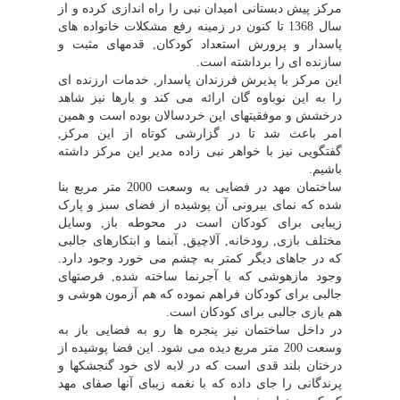
مرکز پیش دبستانى امیدان نبى را راه اندازى کرده و از
سال 1368 تا کنون در زمینه رفع مشکلات خانواده هاى
پاسدار و پرورش استعداد کودکان, قدمهاى مثبت و
سازنده اى را برداشته است.
این مرکز با پذیرش فرزندان پاسدار, خدمات ارزنده اى
را به این نوباوه گان ارائه مى کند و بارها نیز شاهد
درخشش و موفقیتهاى این خردسالان بوده است و همین
امر باعث شد تا در گزارشى کوتاه از این مرکز,
گفتگویى نیز با خواهر نبى زاده مدیر این مرکز داشته
باشیم.
ساختمان مهد در فضایى به وسعت 2000 متر مربع بنا
شده که نماى بیرونى آن پوشیده از فضاى سبز و پارک
زیبایى براى کودکان است در محوطه باز, وسایل
مختلف بازى, رودخانه, آلاچیق, آبنما و ابتکارهاى جالبى
که در جاهاى دیگر کمتر به چشم مى خورد وجود دارد.
وجود مازهوشى که با آجرنما ساخته شده, فرصتهاى
جالبى براى کودکان فراهم نموده که هم آزمون هوشى و
هم بازى جالبى براى کودکان است.
در داخل ساختمان نیز پنجره ها رو به فضایى باز به
وسعت 200 متر مربع دیده مى شود. این فضا پوشیده از
درختان بلند قدى است که در لابه لاى خود گنجشکها و
پرندگانى را جاى داده که با نغمه زیباى آنها صفاى مهد