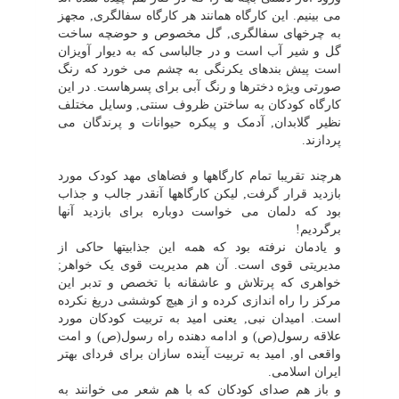
مى بینیم. این کارگاه همانند هر کارگاه سفالگرى, مجهز
به چرخهاى سفالگرى, گل مخصوص و حوضچه ساخت
گل و شیر آب است و در جالباسى که به دیوار آویزان
است پیش بندهاى یکرنگى به چشم مى خورد که رنگ
صورتى ویژه دخترها و رنگ آبى براى پسرهاست. در این
کارگاه کودکان به ساختن ظروف سنتى, وسایل مختلف
نظیر گلابدان, آدمک و پیکره حیوانات و پرندگان مى
پردازند.
هرچند تقریبا تمام کارگاهها و فضاهاى مهد کودک مورد
بازدید قرار گرفت, لیکن کارگاهها آنقدر جالب و جذاب
بود که دلمان مى خواست دوباره براى بازدید آنها
برگردیم!
و یادمان نرفته بود که همه این جذابیتها حاکى از
مدیریتى قوى است. آن هم مدیریت قوى یک خواهر;
خواهرى که پرتلاش و عاشقانه با تخصص و تدبر این
مرکز را راه اندازى کرده و از هیچ کوششى دریغ نکرده
است. امیدان نبى, یعنى امید به تربیت کودکان مورد
علاقه رسول(ص) و ادامه دهنده راه رسول(ص) و امت
واقعى او, امید به تربیت آینده سازان براى فرداى بهتر
ایران اسلامى.
و باز هم صداى کودکان که با هم شعر مى خوانند به