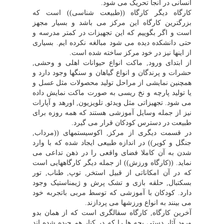
انسانى در آنجا تحریک مى شود.
کارگاه دیگر کارگاه ((طبیعت شناسى)) است که
بزرگترین کارگاه این مرکز مى باشد و بسیار مجهز
است و اگر بگوییم که این تجهیزات در کمتر مدرسه و
حتى دانشکده دیده مى شود مبالغه نکرده ایم. بسیارى
از اینها نیز در خود مرکز ساخته شده است.
از ابتداى ورود, ماکت انواع حیوانات اهلى و وحشى,
حشرات و پرندگان و انواع گیاهان و سنگها وجود دارد و
همچنین نمایشى از مراحل تولید محصولات مثل عسل و
یا تولید پارچه و نخ ریسى به صورت ماکت نمایش داده
مى شود. تجهیزاتى مثل ویدئو, تلویزیون, اورهد و آپارات
نیز از جمله وسایل آموزشى هستند که همه روزه براى
طبیعت در دسترس کودکان قرار مى گیرد.
در قسمت دیگرى از مرکز, اکوسیستمهاى ((مرداب,
جنگل و کویر)) در اندازه طبیعى ایجاد شده که با وارد
شدن به آن کاملا فضاى واقعى را در ذهن تداعى مى
نماید. ((کارگاه ورزش)) از جمله دیگر کارگاههایى است
که در آن امکاناتى از قبیل استخر, توپ, طناب, تور
بسکتبال, حلقه بازى و تشک پرش و ژیمناستیک وجود
دارد. کودکان با آموزشى که توسط مربى باتجربه خود
مى بینند به انواع ورزشها مى پردازند.
آخرین کارگاه, کارگاه سفالگرى است که از همان بدو
ورود آثار دستى بچه ها را که در کنار هم چیده شده اند