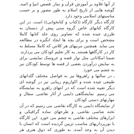
از آنها علاوه بر آموزش قرآن و نماز, قصص انبیإ و ائمه,
گوشه هایى از تاریخ اسلام به طور مصور و بر حسب
مناسبتهاى اسلامى وجود دارد.
کارگاه دیگر کارگاه ((کتاب و کتابخوانى)) است. در این
کارگاه کتابهاى خاص گروه سنى پیش از دبستان به
طرزى چیده شده که تصاویر روى جلد کتابها کاملا
مشخص است و براى بچه ها ایجاد انگیزه در مطالعه
مى نماید. همچنین مربیهاى هر کلاس که کاملا مسلط به
کار در کارگاهها هستند, به کار تعلیم کودکان مى پردازند.
ضمنا امکاناتى مثل نوار قصه و عروسک نمایشى براى
به نمایش درآوردن بعضى از قصه ها توسط کودکان نیز
به چشم مى خورد.
ـ در سالنها و راهروها نیز به فواصل مختلف گلدانهاى
طبیعى چیده شده و اکواریوم زیبایى نیز در گوشه اى
دیگر تعبیه شده است که در انتهاى راهرو به نمایشگاه
مى رسیم. نمایشگاهى دایمى از آثار نقاشى, سفال و
مهارتهاى دستى کودکان.
از نمایشگاه دایمى به کارگاه نقاشى مى رسیم که در آن
تخته شاسى نقاشى, و طرحهاى ساده گرافیکى و
ابزارهاى مختلف نقاشى به چشم مى خورد. این کارگاه
با نورپردازیهاى مناسب تزیین گردیده است که انسان با
دیدن آن به وجد آمده, به طورى که ذوق هنرى هر