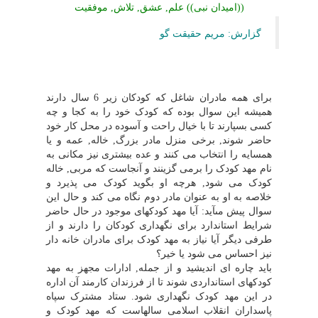
((امیدان نبى)) علم, عشق, تلاش, موفقیت
گزارش: مریم حقیقت گو
براى همه مادران شاغل که کودکان زیر 6 سال دارند
همیشه این سوال بوده که کودک خود را به کجا و چه
کسى بسپارند تا با خیال راحت و آسوده در محل کار خود
حاضر شوند, برخى منزل مادر بزرگ, خاله, عمه و یا
همسایه را انتخاب مى کنند و عده بیشترى نیز مکانى به
نام مهد کودک را برمى گزینند و آنجاست که مربى, خاله
کودک مى شود, هرچه او بگوید کودک مى پذیرد و
خلاصه به او به عنوان مادر دوم نگاه مى کند و حال این
سوال پیش مىآید: آیا مهد کودکهاى موجود در حال حاضر
شرایط استاندارد براى نگهدارى کودکان را دارند و از
طرفى دیگر آیا نیاز به مهد کودک براى مادران خانه دار
نیز احساس مى شود یا خیر؟
باید چاره اى اندیشید و از جمله, ادارات مجهز به مهد
کودکهاى استانداردى شوند تا از فرزندان کارمند آن اداره
در این مهد کودک نگهدارى شود. ستاد مشترک سپاه
پاسداران انقلاب اسلامى سالهاست که مهد کودک و