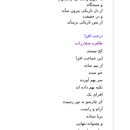
و صبحگاه
از دل تاریکى بیرون مىآید
و در حقیقت
از پس تاریکى برمىآید
درخت افرا
طاهره صفارزاده
کج نیستند
این جماعت افرا
از بیم سایه
خم شده
سر بهم آورده
تکیه بهم داده اند
افراى تک
کز چارسو به نور رسیده
آرام و راست
برپا ستاده
و پشتوانه تنهایى