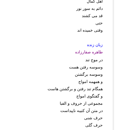
اهل کمال
دائم به سور نور
قد مى کشند
حتى
وقتى خمیده اند
زبان زنده
طاهره صفارزاده
در موج تند
وسوسه رفتن هست
وسوسه برگشتن
و همهمه امواج
همگام تند رفتن و برگشتن هاست
و گفتگوى امواج
مجموعى از حروف و الفبا
در متن آن کتیبه ناپیداست
حرف شنى
حرف گلى