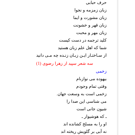
حرف حبابى
زبان زمزمه و نجوا
زبان مشورت و ایما
زبان قهر و خشونت
زبان مهر و محبت
کلید ترجمه در دست کیست
شما که اهل علم زبان هستید
از سـاختـار ایـن زبـان زنـده چه مـى دانید
سه شعر سپید از زهرا رضوى (1)
زخمى
بیهوده مى نوازىام
وقتى تمام وجودم
زخمى است به وسعت جهان.
مى شناسى این صدا را
شیون جانى است
ـ که هوشیوار ـ
او را به مسلخ کشانده اند
نه آبى بر گلویش ریخته اند