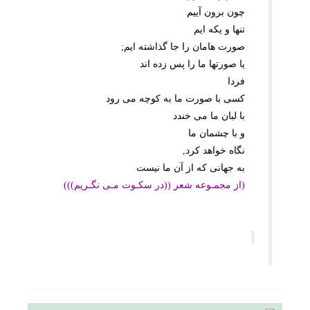
چون برون آییم
تنها و یکه ایم
صورت هامان را جا گذاشته ایم;
یا صورتها ما را پس زده اند
فردا
کسى با صورت ما به کوچه مى رود
با لبان ما مى خندد
و با چشمان ما
نگاه خواهد کرد,
به جهانى که از آن ما نیست
(از مجمـوعه شعر ((در سکـوت مـى نگـریم)))