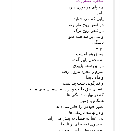
طاهره صفارزاده
چه پاى مرموزى دارد
پاییز
پایى که مى شتابد
در قبض روح طراوت
در قبض روح برگ
و مى پراکند همه سو
دلتنگى
ابهام
محاق هم امشب
به محفل پاییز آمده
در این شب پاییزى
سرم ز پنجره بیرون رفته
و ماه ناپیدا
و قیرگونى شب پیداست
انسـان حق طلب و آزاد به آسمـان مـى مـاند
که در نهایت دلتنگى ها
همگام با زمین
عبور خودش را جایز مى داند
و در نهایت تاریکى ها
بى اعتنا به فصل به پیش مى راند
به سوى نقطه اى از ناپیدا
به سوى وعده اى از معلوم