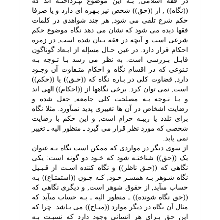
در فقه اسلامى, بـه این موضوع نپـرداختـه اند که
((نگاه)) , از ((حق)) شخص نیز بـهره اى دارد و یا صرفا
حکم شرع تلقى مى شود, هر چند شواهدى در کلمات
فقها دیده مى شود که نشان مى دهد نگاه موضوع حکم
شرعى است و آنچه در فقه بـیان شده است, در زمره
احکام قرار دارد. در عین حـال مسإله از ابـعاد گوناگون
قابـل بـررسى است. به نظر مى رسد بـا تـوجه بـه
تـنوعى که در اقسام نگاه و احکام متـفاوت آن وجـود
دارد, قضاوت کلى در بـاره نگاه که ((حـق)) یا ((حکم))
است, نمى توان کرد. برخى نگاهها از ((احکام)) الهى اند
و بـا تـوجه بـه مصلحت کلى جامعه, جعل شده و
رضایت اشخاص در آن ها تغییرى پدید نمىآورد. مثلا نگاه
براى تلذذ یا ریبـه حرام است, و این حکم با رضایت
شخصى که مورد نظر قرار مى گیرد ـ منظور الیه ـ تغییر
نمى یابد.
از سوى دیگر در مواردى که ممکن است نگاه بـه عنوان
یک ((حق)) شناختـه شود که خـود دو گونه است: یکى
نگاهى که ((حـق ناظر)) و نگاه کننده اسـت از قـبـیل
نگاه شـوهر بـه همسـر خـود, کـه چـون ((استمتـاع)) بـه
حساب مىآید, از حقوق شوهر است, و دیگرى نگاهى که
((حق نگاه شونده)) ـ منظور الیه ـ بـه حساب مىآید که
مثال آن نگاه در دیگر موارد ((مبـاح)) مى بـاشد. چرا که
این حق بـراى هر انسانى وجود دارد که نسبـت بـه