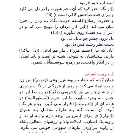
اصحـاب خـود فرمود:
((از نگاه حذر کنید که آن تـخم شهوت را در دل مى کارد
و بـراى فتنه صاحبش کافى است.)) (14)
و حضرت رضا(ع)فلسفه حرمت نگاه بـه زنان را چنین
بـیان مى کند: ((این کار مردان را تـهییج مى کند و در
اثـر آن بـه فسـاد روى مىآورند.)) (15)
دل برود, چشم چو مایل مى بود
دست نظر رشته کش دل بود
آنان که بـا ((چشم هرز)) , بـاز هم ادعاى ((دل پـاک))
دارند, سخنانشان به شوخى شبیه تر است و باید ایشان
را در انکار واقعیت, در زمره سوفسطأیان شمرد.
2ـ حرمت انسانى
همان گونه که حجاب و پوشش, نوعى ((حریم)) بین زن
و مرد ایجاد مى کـند, پـرهیز از هرزگـى در نگـاه و دورى
از چـشـم چـرانى نیز, ((حریمى دیگر)) در روابـط این دو
جنس بـه وجود مىآورد. بـا این حریم ((منظورالـیه)) در
هالـه اى از ((حـرمـت)) قـرار مـى گـیرد. پـیام هر نگاه
آلوده آن اسـت کـه بـه طرف مقـابـل بـه عـنوان
((ابزار)) ى بـراى کامروایى توجه دارم و بـه او نه از
زاویه یک انسان با کمالات والا و ارزشهاى متعالى, بـلکه
از زاویه بـرآوردن نیازهاى شهوانى خویش مى نگرم.