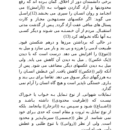
برخى دانشمندان دور از اخلاق, گمان بـرده اند که رفع
محدودیتها و آزاد گذاردن شهوات بـه ((آرامش)) مى
انجـامد و روان انسـان را سیرى مى بخـشد.(12)راسـل
مى گوید: اگر عکسـهاى مسـتـهجـن مجـاز و کارت
پستال هاى منافى عفت آزاد گردد, پـس از گذشت مدتى
استقبـال, مردم از آن خـسـتـه مى شـوند و دیگر کسـى
بـه آنها نگاه نخـواهد کرد.(13)
در حالى که برداشتن مرزها و درهم شکستن قیود,
طبـیعت آدمى را هرزه و بى بند و بار مى سازد و میل به
((تنوع)) را افزایش مى دهد. درست است که با دیدن
((یک عکس)) , میل به دیدن آن کاهش مى یابد, ولى
میل بـه دیدن عکسهاى دیگر, مضاعف مى شود, پس از
آنکه تإثیر ((عکس)) کاهش یافت, این عـطش انسـان را
بـه هرزگیهاى دیگر سـوق مى دهد. تقاضا براى بـى بـند و
بـارى, خستگى ناپذیر است و هیچ گاه انسان را آرام نمى
گذارد.
تـمایلات شهوانى, از نوع تـمایل بـه خـواب یا خـوراک
نیسـت که ((ظرفیت محدودى)) داشته بـاشـد و
((اشـبـاع)) شـود و سـپـس بـه ((انزجار)) بیانجامد. بلکه
از نوع تمایل به ثروت و مقام است که حدى بـراى خود
نمى شناسد. از نظر ((جـسمى)) سیرىناپـذیر و محدود
است, ولى از نظر ((روانى)) با تنوع طلبى و عطش
دأمى همراه است.