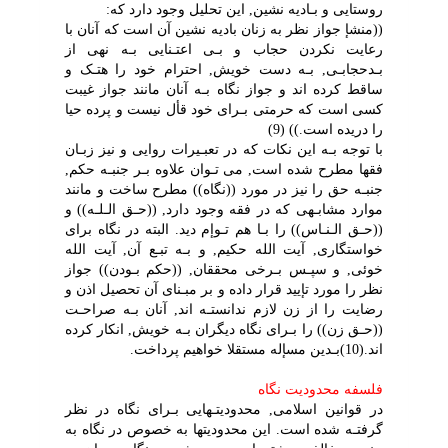
روستایى و بـادیه نشین, این تحلیل وجود دارد که:
((منشإ جواز نظر به زنان بادیه نشین آن است که آنان با
رعایت نکردن حجاب و بـى اعتـنایى بـه نهى از
بـدحجابـى, بـه دست خویش, احترام خود را هتـک و
ساقط کرده اند و جواز نگاه بـه آنان مانند جواز غیبت
کسى است که حرمتى بـراى خود قأل نیست و پرده حیا
را دریده است.)) (9)
با توجه بـه این نکات که در تعبـیرات روایى و نیز زبـان
فقها مطرح شده است, مى تـوان علاوه بـر جنبـه حکم,
جنبـه حق را نیز در مورد ((نگاه)) مطرح ساخت و مانند
موارد مشابـهى که در فقه وجود دارد, ((حـق الـلـه)) و
((حـق الـنـاس)) را بـا هم تـوإم دید. البته در نگاه براى
خواستگارى, آیت الله حکیم, و بـه تبـع آن, آیت الله
خوئى, و سپـس بـرخى محققان, ((حکم بـودن)) جواز
نظر را مورد تإیید قرار داده و بر مبـناى آن تحصیل اذن و
رضایت را از زن لازم ندانستـه اند, آنان بـه صراحـت
((حـق زن)) را بـراى نگاه دیگران بـه خویش, انکار کرده
اند.(10)بـدین مسإله مستقلا خواهیم پرداخت.
فلسفه محدودیت نگاه
در قوانین اسلامى, محدودیتـهایى بـراى نگاه در نظر
گرفتـه شده است. این محدودیتها به خصوص در نگاه به