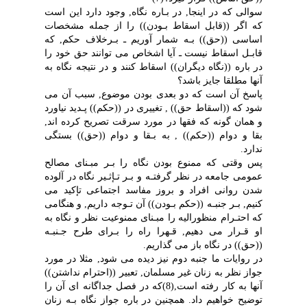
سوالى که در اینجا, در بـاره نگاه, وجود دارد این است
که اگر ((قابل اسقاط بـودن)) را از جمله مشخصات
اساسى ((حق)) بـه شمار آوریم ـ بـرخلاف حکم, که
قابـل اسقاط نیست ـ آیا اشخاص مى توانند حق خود را
در باره ((نگاه دیگران)) اسقاط کنند و در نتیجه نگاه به
آنها مطلقا جایز باشد؟
پاسخ آن است که دو بعدى بودن موضوع, سبب آن مى
شود که ((اسقاط حق)) , تغییرى در ((حکم)) پـدید نیاورد
و همان گونه که فقها در مورد سرقت تصریح کرده اند,
بقا و دوام ((حکم)) , به بـقا و دوام ((حق)) بستگى
ندارد.
پس وقتى که ممنوع بودن نگاه را بـر مبـناى مصالح
عمومى جامعه در نظر گرفتـه و بـر تـإثـیر نگاه در آلوده
شدن روانى افراد و بروز مفاسد اجتماعى تإکید مى
کنیم, بـر جنبـه ((حکم بـودن)) آن تـوجه داریم, و هنگامى
که احتـرام منظورالیه را مبـناى ممنوعیت نظر و نگاه به
او قـرار مى دهیم, قـهرا راه را بـراى طرح جـنبـه
((حق)) در نگاه باز مى گذاریم.
در روایات ما جنبه دوم نیز دیده مى شود, مثلا در مورد
جواز نظر به زنان غیر مسلمان, تعبیر ((احترام نداشتن))
آنها به کار رفته است,(8)که در فصل جداگانه اى آن را
توضیح خواهیم داد. همچنین در باره جواز نگاه بـه زنان