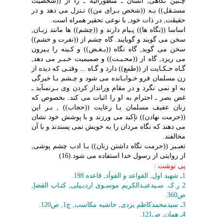
چـنین نگاهى, انسان ـ منظورالیه ـ را از ((شخصیت
مستـقل)) بـه ((شخص بـراى من)) تـنزل مى دهد و در
حقیقت, در ذات خود, با نوعى تحقیر همراه است.
اساسا ((نگاه ها)) پـیام دارند و ((چشم)) ها مانند زبـان,
سخن مى گویند و گویایند. گاه چشم از ((نفرت و خشم))
سخن مى گوید, گاه نگاه ((بـغـض)) و کـینه را بـیرون
مى ریزد, گاه از ((محـبـت)) و صمیمیت خـبـر مى دهد,
گـاه حـکـایت از ((طمع)) دارد و گـاه ... وقتـى که دیده از
زن مسلمان فرو خـوابـانده مى شود و چـشم بـا خیرگى
به او نمى نگرد و در مقام ورانداز کردن وى بـرنمىآید ـ
غض بصر ـ احترام به او را اثبات مى کند. بخصوص که
زنان عفیف مسلمان بـا رعایت ((حجاب)) , بـر این
((حرمت نهادن)) تإکید مى ورزند و با پوشش خود نشان
مى دهند که نگاه مردان را به خویش نمى پسندند و با آن
مخالفند.
تعبـیر ((حرمت نگاه داشتن زنان)) بـا ادب چشم پوشى,
از روایتى از رسول خدا استفاده مى شود.(16)
پى نوشت :
1ـ شهید اول, القواعد و الفوأد, قاعده 198.
2 ر.ک. سـیدعبـدالکریم موسـوى اردبـیلى, کتـاب القضإ,
ص360.
3ـ سیدمحمدکاظم یزدى, حاشیه مکاسب, ج1, ص120.
4ـ همان, ص121.