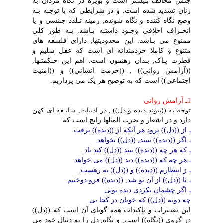
جنس مخالف بـیشتر است و بویژه در نگاه مردان به
زنان تشدید شده است. و در شرایطى که با توجـه بـه
وضع نگاه کننده و نگاه شونده, زمینه تـلذذ جـنسى و یا
انحـراف اخلاقى وجـود داشتـه بـاشد, بـه طور کلى
ممنوع مى بـاشد. این محدودیتها, داراى فلسفه هاى
متنوع و کاملا خردمندانه اى است که عقل سلیم و
فطرت پـاک, بـدان رهنمون است. اهم این حـکمتـها,
((آرامش روانى)) , ((حرمت انسانى)) و ((امنیت
اجتماعى)) است که به توضیح هر یک مى پردازیم.
1ـ آرامش روانى
توجه به ((پیوند دیده و دل)) , در ادبیات, سابـقه اى کهن
دارد و در اشعار و ضرب المثلها رایج است که:
ـ از ((دل)) برود هر آنکه از ((دیده)) برفت.
ـ اگر ((دیده)) نبیند, ((دل)) نخواهد.
ـ که هر چه ((دیده)) بیند ((دل)) کند یاد.
ـ هر چه که ((دیده)) دید ((دل)) مى خواهد.
ـ ز انتظارم ((دیده)) و ((دل)) به رهست.
ـ تا ((دل)) از آن تو شد, ((دیده)) فرو دوختیم.
ـ اگر چشمان نکردى دیده بونى
چه دونه ((دل)) که خوبان در کجا بى.
این تعبـیرات و تإکیدات همه گویاى آن است که ((دل))
در گروى ((نگاه)) است, و نگاه, دل را به دنبال خود مى