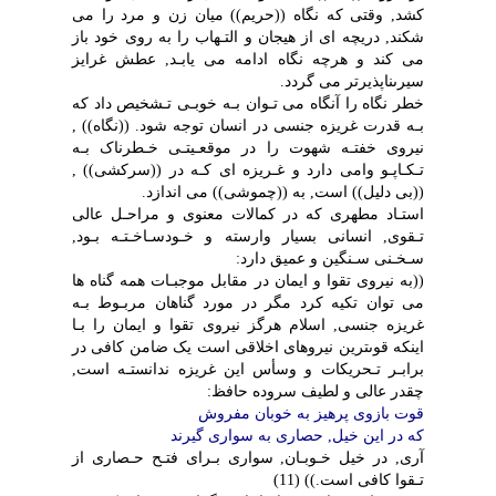
کشد, وقتى که نگاه ((حریم)) میان زن و مرد را مى
شکند, دریچه اى از هیجان و التـهاب را به روى خود باز
مى کند و هرچه نگاه ادامه مى یابـد, عطش غرایز
سیرىناپذیرتر مى گردد.
خطر نگاه را آنگاه مى تـوان بـه خوبـى تـشخیص داد که
بـه قدرت غریزه جنسى در انسان توجه شود. ((نگاه)) ,
نیروى خفتـه شهوت را در موقعـیتـى خـطرناک بـه
تـکـاپـو وامى دارد و غـریزه اى کـه در ((سرکشى)) ,
((بى دلیل)) است, به ((چموشى)) مى اندازد.
استـاد مطهرى که در کمالات معنوى و مراحـل عالى
تـقوى, انسانى بسیار وارسته و خـودسـاخـتـه بـود,
سـخـنى سـنگین و عمیق دارد:
((به نیروى تقوا و ایمان در مقابل موجبـات همه گناه ها
مى توان تکیه کرد مگر در مورد گناهان مربـوط بـه
غریزه جنسى, اسلام هرگز نیروى تقوا و ایمان را بـا
اینکه قوىترین نیروهاى اخلاقى است یک ضامن کافى در
برابـر تـحریکات و وسأس این غریزه ندانستـه است,
چقدر عالى و لطیف سروده حافظ:
قوت بازوى پرهیز به خوبان مفروش
که در این خیل, حصارى به سوارى گیرند
آرى, در خیل خـوبـان, سوارى بـراى فتـح حـصارى از
تـقوا کافى است.)) (11)