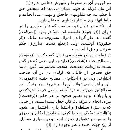
تـوافق بـر آن, در سقوط و تغییرش دخالتى ندارد.(1)
این بیان کوتاه, به خوبى نشان مى دهد که تشخیص حق
یا حکم, بـه چه تـفاوتـهاى فاحش و مهمى مى انجـامد و
خلط آنها نیز چـه آثـار زیانبارى به دنبال دارد.
این نکتـه نیز قابـل تـوجـه است که فقها مواردى را نیز
داراى ((دو جنبه)) دانستـه اند. مثلا در بـاره ((سرقت))
گفتـه اند, بـاز گرداندن اموال مسروقه بـه مالک, ((از
حـقوق)) اوسـت, ولى ((قطع دست سارق)) حکم
شرعى و حق الله است.
در تـفاوت این دو مقوله مى تـوان گفت که در ((حقوق))
, مصالح, جنبه ((شخصى)) دارد به این معنى که هر کس
نسبت به رعایت مصلحت, شخصا تصمیم مى گیرد. مانند
حق قصاص از قاتل, که اولیاى دم در آن صاحب
اختیارند, ولى در ((احکام)) , مصالح جنبـه ((عمومى))
دارد و افراد نمى تـوانند آن را بـر هم زنند هر چند که این
مصالح نیز مربوط به خود آنهاست مثل حرمت خودکشى
و یا ربا(2). و به تعبـیر صحیح تر, در حکم, ((رخصت))
بـراى انجام یا تـرک یک کار, جعل شده اسـت, در حـالى
که در حـق ((سـلطه)) و اخـتـیاردارى, اعـتـبـار مى شود.
(3)البـتـه تـفکیک و جـدا کردن مصادیق احکام و حقوق,
بـا صعوبت و دشوارى همراه است و در بسیارى مسایل,
از این جهت اختلاف نظر وجود دارد. (4)