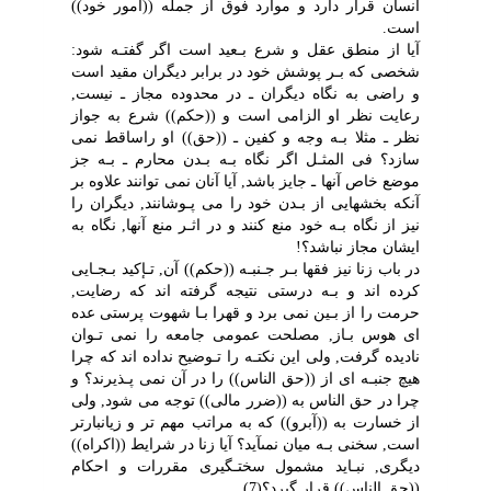
انسان قرار دارد و موارد فوق از جمله ((امور خود))
است.
آیا از منطق عقل و شرع بـعید است اگر گفتـه شود:
شخصى که بـر پوشش خود در برابر دیگران مقید است
و راضى به نگاه دیگران ـ در محدوده مجاز ـ نیست,
رعایت نظر او الزامى است و ((حکم)) شرع به جواز
نظر ـ مثلا بـه وجه و کفین ـ ((حق)) او راساقط نمى
سازد؟ فى المثـل اگر نگاه بـه بـدن محارم ـ بـه جز
موضع خاص آنها ـ جایز باشد, آیا آنان نمى توانند علاوه بر
آنکه بخشهایى از بـدن خود را مى پـوشانند, دیگران را
نیز از نگاه بـه خود منع کنند و در اثـر منع آنها, نگاه به
ایشان مجاز نباشد؟!
در باب زنا نیز فقها بـر جـنبـه ((حکم)) آن, تـإکید بـجـایى
کرده اند و بـه درستى نتیجه گرفته اند که رضایت,
حرمت را از بـین نمى برد و قهرا بـا شهوت پرستى عده
اى هوس بـاز, مصلحت عمومى جامعه را نمى تـوان
نادیده گرفت, ولى این نکتـه را تـوضیح نداده اند که چرا
هیچ جنبـه اى از ((حق الناس)) را در آن نمى پـذیرند؟ و
چرا در حق الناس به ((ضرر مالى)) توجه مى شود, ولى
از خسارت به ((آبرو)) که به مراتب مهم تر و زیانبارتر
است, سخنى بـه میان نمىآید؟ آیا زنا در شرایط ((اکراه))
دیگرى, نبـاید مشمول سختـگیرى مقررات و احکام
((حق الناس)) قرار گیرد؟(7)