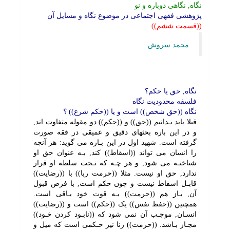
نگاه, نگاهى دوباره و نو
پژوهشى فقهى اجتماعى در موضوع نگاه و مسایل آن
((قسمت ششم))
محمد سروش
نگاه, حق یا حکم؟
فلسفه محدودیت نگاه
نگاه ((حق شخص)) است و یا ((حکم شرع)) ؟
قبلا باید بـدانیم ((حق)) و ((حکم)) دو مقوله متفاوت اند,
و در این باره بحثهاى دقیق و عمیقى در فقه صورت
گرفته است. شهید اول در این بـاره مى گوید: هر آنچه
را انسان مى تواند ((اسقاط)) کند, بـه عنوان حق او
شناختـه مى شود, و هر چـه که تـحت سلطه او قرار
ندارد, حق او نیست. مثلا ((حرمت ربا)) با ((رضایت))
قابـل اسقاط نیست و چون حکم است, با فرض قبول
آن, بـاز هم ((حرمت)) بـه قوت خود بـاقى است.
همچنین ((حفظ نفس)) یک ((حکم)) است و ((رضایت))
انسـان, موجـب آن نمى شود که ((نابـود کردن خـود))
مجـاز بـاشد. ((حرمت)) زنا نیز حـکمى است که میل و