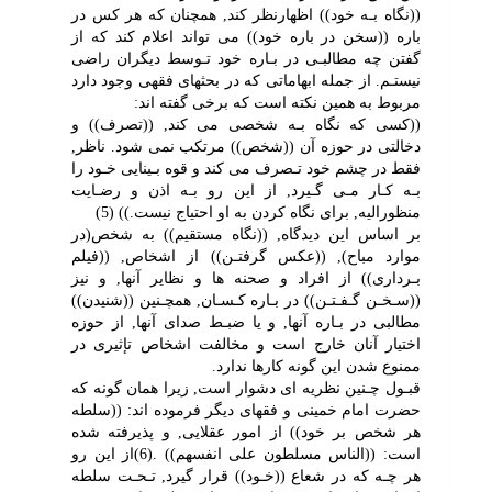
((نگاه بـه خود)) اظهارنظر کند, همچنان که هر کس در
باره ((سخن در باره خود)) مى تواند اعلام کند که از
گفتن چه مطالبـى در بـاره خود تـوسط دیگران راضى
نیستـم. از جمله ابهاماتى که در بحثهاى فقهى وجود دارد
مربوط به همین نکته است که برخى گفته اند:
((کسى که نگاه بـه شخصى مى کند, ((تصرف)) و
دخالتى در حوزه آن ((شخص)) مرتکب نمى شود. ناظر,
فقط در چشم خود تـصرف مى کند و قوه بـینایى خـود را
بـه کـار مـى گـیرد, از این رو بـه اذن و رضـایت
منظورالیه, براى نگاه کردن به او احتیاج نیست.)) (5)
بر اساس این دیدگاه, ((نگاه مستقیم)) به شخص(در
موارد مباح), ((عکس گرفتـن)) از اشخاص, ((فیلم
بـردارى)) از افراد و صحنه ها و نظایر آنها, و نیز
((سـخـن گـفـتـن)) در بـاره کـسـان, همچـنین ((شنیدن))
مطالبى در بـاره آنها, و یا ضبـط صداى آنها, از حوزه
اختیار آنان خارج است و مخالفت اشخاص تإثیرى در
ممنوع شدن این گونه کارها ندارد.
قبـول چـنین نظریه اى دشوار است, زیرا همان گونه که
حضرت امام خمینى و فقهاى دیگر فرموده اند: ((سلطه
هر شخص بر خود)) از امور عقلایى, و پذیرفته شده
است: ((الناس مسلطون على انفسهم)) .(6)از این رو
هر چـه که در شعاع ((خـود)) قرار گیرد, تـحـت سلطه