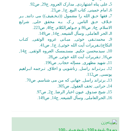
5ـ على پناه اشتهاردى, مدارک العروه, ج29, ص92.
6ـ امام خمینى, کتاب البیع, ج1, ص23.
7ـ فقها حـق الله را مشمول ((تـخـفیف)) مى دانند, بـر
خـلاف حـق الناس, ر.ک. بـه محقق حلى, شرایع
الاسلام, ج4, ص86 و جـواهرالکلام, ج40, ص223.
8ـ الحر العاملى, وسأل الشیعه, ج14, ص149.
9ـ محمدتـقى خوئى, مبـانى عروه الوثقى, کتـاب
النکاح(تـقریرات آیت الله خوئى), ج1, ص41.
10ـ سیدمحسن حکیم, مستـمسک العروه الوثقى, ج14,
ص16, تـقریرات آیت الله خوئى, ص28.
11ـ شهید مطهرى, مسإله حجاب, ص196.
12ـ بـرتـراند راسل, زناشویى و اخلاق, تـرجمه ابـراهیم
یونسى, ص112.
13ـ برتراند راسل, جهانى که من مى شناسم, ص70.
14ـ حرانى, تحف العقول, ص305.
15ـ شیخ صدوق, عیون اخبار الرضا, ج2, ص97.
16ـ الحرالعاملى, وسأل الشیعه, ج14, ص149.
دوره 9، شماره 100 - شماره پیاپی 100