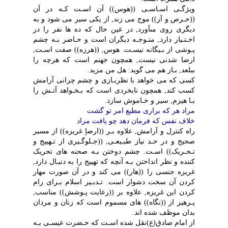
ویژگـى اسـاسـى ((هوس)) آن اسـت کـه در آن
((حـرص و آز)) موج مى زند, از یکى سیر مى شود و به
دیگرى روى مىآورد, در عین حال که ده ها نفر را در
اخـتـیار دارد, متـوجـه دیگران است و حـاضر بـه چشم
پـوشى از بـیگانه نیسـت. هوس, ((هرزه)) صفت اسـت,
ارضا شدنى نیست, همچون جهنم است که هرچه را
ببلعد, بـاز هم مى گوید: هل من مزید.
کسى که مى خواهد با نظربـازى و چشم چرانى آرامش
کسب کند, همچون نابخردى است که بـخـواهد آتـش را
بـا هیزم, سیر و خـاموش سازد.
مراد هر که برارى مطیع امر تو گشت
خلاف نفس که فرمان دهد چو یافت مراد
راه کنترل و آرامش, علاوه بـر ((ارضإ غریزه)) از مسیر
صحیح و در حـد نیاز طبـیعـى, ((جـلوگـیرى از تـهییج و
تـحـریک)) اسـت. چشم دوختن بـه صحنه هاى تحریک
کننده و نظر انداختن بـه آنچه که تهییج را به دنبـال دارد,
غریزه جنسى را ((هار)) مى کند و در آن صورت مهار
کردن آن سخت دشوار است. تـدبـیر اسلام بـراى رام
کردن این غریزه, علاوه بر ((رعایت پـوشش)) مناسب,
پـرهیز از ((نگاه)) هاى مسموم است که زنان و مردان
بدان موظف شده اند.
از امام صادق(ع)نقل شده اسـت که حـضرت عیسـى بـه