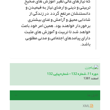
که نیازهاى عالى نظیر آموزش هاى صحیح
تربیتى و دینى و ارضاى نیاز به فهمیدن و
دانستنشان مرتفع گردد, در زندگى از
شادابى عمیق و آرامش و غناى بیشترى
برخوردار خواهند بود. همین امر خود باعث
خواهد شد تا تربیت و آموزش هاى مثبت
داراى پیامدهاى اجتماعى و مدنى مطلوبى
باشد.
دوره 11، شماره 132 - شماره پیاپی 132
اسفند 1381
فایل ها
XML