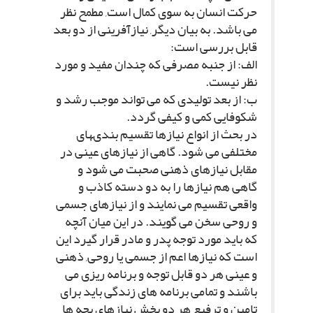
حرکت انسان به سوى کمال است, مطمح نظر
مى باشد. به بیان دیگر, نیازآفرینى از دو بعد
قابل بررسى است:
الف: از جنبه مصرفى که چندان مفید و مورد
نظر نیست.
ب: از بعد تولیدى که مى تواند موجب رشد و
شکوفایى کمى و کیفى گردد.
در بحث از انواع نیازها تقسیم بندىهاى
مختلفى مى شود. گاهى از نیازهاى عینى در
مقابل نیازهاى ذهنى صحبت مى شود و
گاهى هم نیازها را به دو دسته کاذب و
واقعى تقسیم مى نمایند و از نیازهاى جسمى
و روحى سخن مى گویند. در این میان آنچه
که باید مورد توجه پدر و مادر قرار گیرد این
است که نیازها اعم از جسمى یا روحى, ذهنى
و عینى هر دو قابل توجه و برنامه ریزى مى
باشند و تمامى برنامه هاى زندگى باید براى
تإمین و ترفیع هر دو بخش نیازهاى بچه ها