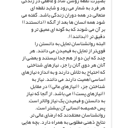
بصیرت, نقطه روشن, شاد و عاطفى در زندگى
هر فرد به شمار مى رود و شاید نقطه اى
متعالى در همه دوران زندگى باشد. گفته مى
شود همه انسان ها بعد از آنکه ((دانستند))
بر آن مى شوند که به گونه اى عمیق تر و
دقیق تر ((بدانند)).
البته روانشناسان تمایل به دانستن را
قوىتر از تمایل به فهمیدن مى دانند. هر
چند که این دو از هم جدا نیستند و بعضى از
آنان هر دوى آنان را جزء نیازهاى شناختى
که احتیاج به تلاش دارند و به اندازه نیازهاى
اساسى اهمیت دارند, مى دانند. نیاز به
شناختن, جزء ((نیازهاى عالى)) در مقابل
((نیازهاى پست)) مى باشد. از آنجا که نیاز
به دانستن و فهمیدن یک نیاز والاتر است,
پس خصیصه انسانى آن بیشتر است.
روانشناسان معتقدند که ارضاى عالى تر,
نتایج ذهنى مطلوبى به همراه دارد. بچه هایى