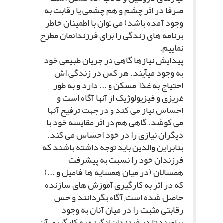
صرفا در اثر چشم و هم چشمى یا رقابت به
وجود آمده باشد) مى توان با اطمینان خاطر
برنامه هاى زندگى را براى فرزندانمان مطرح
نماییم.
پیدایش نیازها گاهى در جریان طبیعى خود
به وجود مىآیند. هر کس در زندگى اش
احتیاج به غذا, مسکن و ... دارد و به طور
غریزى و فیزیولوژیک از آنها آگاه است و
احساس نیاز مى کند و در جهت ترفیع آنها
مى کوشد. گاهى هم در اثر مقایسه خود با
دیگران نیازى را در خود احساس مى کند.
بنابراین والدین باید توجه داشته باشند که
فرزندان خود را نسبت به پیشرفت
همسالان (در میان همسایه ها, فامیل و ...)
که در اثر به کارگیرى آموزش هاى سازنده
حاصل شده است, آگاه بگردانند و حس
رقابتى مثبت را در میان آنان به وجود
بیاورند تا در فرزندان انگیزه به کارگیرى آن