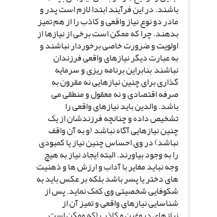
باشند. در این فرآیند ابتدا لازم است پدر و
مادر دو نوع نیاز واقعى و کاذب را از هم تمیز
بدهند. چرا که ممکن است برخى از نیازها از
اولویت و ضرورت خاصى برخوردار نباشند و
به عبارت دیگر نیازهاى واقعى فرزندان
نباشند, بنابراین برنامه ریزى و سرمایه
گذارى براى چنین نیازهایى نه مقرون به
صرفه اقتصادى و نه معقول و منطقى مى
باشد. والدین باید نیازهاى واقعى را
تشخیص داده و چنانچه فرزندشان از یک
چنین نیازهایى آگاه نباشد (و به آن واقف
نباشد) در وى احساس چنین نیاز یا کمبودى
را به وجود بیاورند. البته ایجاد نیاز به هیچ
وجه نباید مغایر با آداب و ارزش ها و ذهنیت
هاى دختر یا پسر باشد بلکه بر عکس باید به
شکوفایى شخصیتى وى کمک نماید. پس از
شناسایى نیازهاى واقعى و تمیز آن از
نیازهاى دروغین و کاذب (که ممکن است