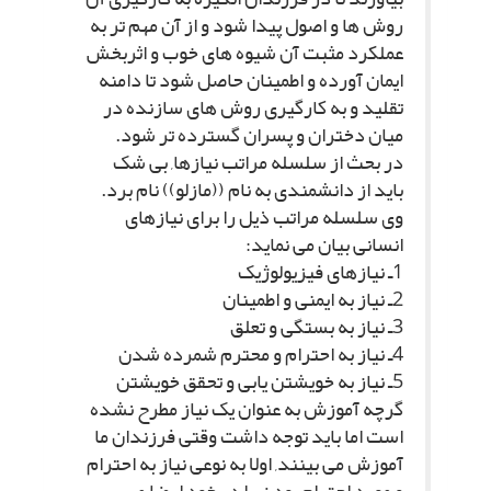
روش ها و اصول پیدا شود و از آن مهم تر به
عملکرد مثبت آن شیوه هاى خوب و اثربخش
ایمان آورده و اطمینان حاصل شود تا دامنه
تقلید و به کارگیرى روش هاى سازنده در
میان دختران و پسران گسترده تر شود.
در بحث از سلسله مراتب نیازها, بى شک
باید از دانشمندى به نام ((مازلو)) نام برد.
وى سلسله مراتب ذیل را براى نیازهاى
انسانى بیان مى نماید:
1ـ نیازهاى فیزیولوژیک
2ـ نیاز به ایمنى و اطمینان
3ـ نیاز به بستگى و تعلق
4ـ نیاز به احترام و محترم شمرده شدن
5ـ نیاز به خویشتن یابى و تحقق خویشتن
گرچه آموزش به عنوان یک نیاز مطرح نشده
است اما باید توجه داشت وقتى فرزندان ما
آموزش مى بینند, اولا به نوعى نیاز به احترام