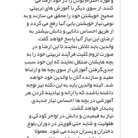
و مورد احترام بودن را در خود ارضا مى
کنند; از سوى دیگر با آموزش هاى تربیتى
صحیح, خویشتن خود را محقق مى سازند و به
نوعى نیاز خویشتن یابى آنها رفع مى گردد و
از طریق احساس دانایى و دانش بیشتر, به
ارضاى این نیاز آنها پاسخ خواهد گفت.
والدین باید تلاش نمایند تا این ارضا و در
صورت لزوم کلیت فرآیند تربیتى خود را به
بچه هایشان منتقل نمایند که این خود سبب
جدىگرفتن آموزش از سوى بچه ها و ارتباط
مفید و سازنده آنان با والدین خود خواهد
شد. البته والدین باید به این نکته نیز توجه
داشته باشند که با ارائه و نهادینه کردن هر
آموزشى در بچه ها, احساس نیاز جدیدى
پدیدار خواهد گشت.
نیاز به فهمیدن و دانش در اواخر کودکى و
طفولیت و شاید حتى قوىتر در دوران بلوغ
دختران و پسران دیده مى شود. معمولا