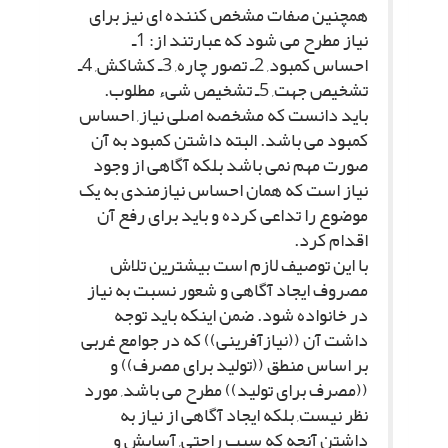
همچنین صفات مشخص کننده اى نیز براى
نیاز مطرح مى شود که عبارتند از: 1ـ
احساس کمبود, 2ـ تصور چاره, 3ـ کشاکش, 4ـ
تشخیص جهت, 5ـ تشخیص شىء مطلوب.
باید دانست که مشخصه اصلى نیاز, احساس
کمبود مى باشد. البته داشتن کمبود به آن
صورت مهم نمى باشد بلکه آگاهى از وجود
نیاز است که همان احساس نیازمندى به یک
موضوع را تداعى کرده و باید براى رفع آن
اقدام کرد.
با این توصیف لازم است بیشترین تلاش
مصروف ایجاد آگاهى و شعور نسبت به نیاز
در خانواده شود. ضمن اینکه باید توجه
داشت آن ((نیازآفرینى)) که در جوامع غربى
بر اساس منطق ((تولید براى مصرف)) و
((مصرف براى تولید)) مطرح مى باشد, مورد
نظر نیست, بلکه ایجاد آگاهى از نیاز به
داشتن آنچه که سبب راحتى, آسایش و