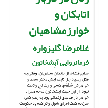
اتابکان و
خوارزمشاهیان‏
غلامرضا گلى‏زواره‏
فرمانروایى آبِش‏خاتون‏
سلجوق‏شاه، از خاندان سلغریان، وقتى به
قتل رسید جز اتابک آبِش دختر سعد و
خواهرش سُلْغَم، کسى وارث تاج و تخت
نبود. از این جهت آبش‏خاتون که به همراه
خواهر در قلعه‏اى زندانى بود به رغم کمى
سن به کمک امراى شول و تراکمه به حکومت