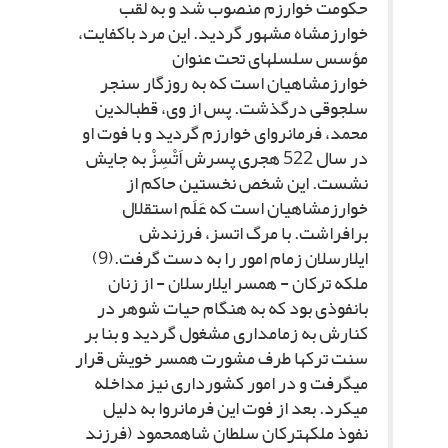
حکومت خوارزم منصوب شد و به لقب
خوارزمشاه مشهور گردید. این مرد باکفایت،
مؤسس سلسله‏اى تحت عنوان
خوارزمشاهیان است که به روزگار سنجر
سلجوقى درگذشت. پس از وى، قطب‏الدین
محمد، فرمانرواى خوارزم گردید و با فوت او
در سال 522 هجرى پسرش اَتْسِزْ به جایش
نشست. این شخص نخستین حاکم از
خوارزمشاهیان است که عَلَم استقلال
برافراشت. با مرگ اتسز، فرزندش
ایل‏ارسلان زمام امور را به دست گرفت.(9)
ملکه ترکان - همسر ایل‏ارسلان - از زنان
بانفوذى بود که به هنگام حیات شوهر در
کنارش به زمامدارى مشغول گردید و بنا بر
سنت ترک‏ها طرف مشورت همسر خویش قرار
مى‏گرفت و در امور کشوردارى نیز مداخله
مى‏کرد. بعد از فوت این فرمانروا به دلیل
نفوذ ملکه‏ترکان سلطان شاه‏محمود (فرزند