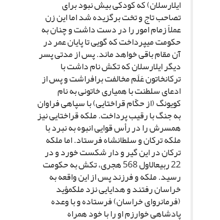
ایل‏ارسلان) که کودکى بیش نبود براى
تصاحب تاج و تخت برگزیده شد اما این زن
عملاً زمام امور را در دست داشت و چنان به
حکومت مى‏پرداخت که گویى تا پایان عمر در
آن مقام باقى خواهد ماند. پس از مدتى پسر
دیگر ایل‏ارسلان که تکش نام داشت با
ترکان‏خاتون عَلَم مخالفت برافراشت و پس از
ادعاى سلطنت با همیارى خاتونى به نام
کویونگ (از حکّام قراختایى) با سپاهى فراوان
به جنگ با رقیب پرداخت. ملکه قراختایى نیز
همسرش را در رأس قوایى انبوه به نبرد با
ملکه ترکان و سلطان‏شاه فرستاد. اما ملکه
ترکان در این گیر و دار شکست خورد و در
22 ربیع‏الاول 568 هجرى، تکش به حکومت
رسید. ملکه و فرزند پس از این واقعه به
خراسان رفتند و هدایایى نزد ملک‏مؤید
(فرمانرواى خراسان) فرستاده و با وعده
پادشاهى خوارزم او را با خود همراه