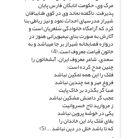
مرگ وى، حکومت اتابکان فارس پایان
پذیرفت. ناگفته نماند وى در کوى طناب‏بافان
شیراز مدرسه‏اى احداث نمود و نیز رباطى بنا
کرد که آرامگاه خانوادگى سُلغریان است و
آثارش به صورت بناى نیمه‏ویرانى هنوز در
دروازه قصابخانه شیراز بر جا مى‏باشد و به
خاتون قیامت معروف است.(4)
سعدى، شاعر معروف ایران، آبش‏خاتون را
چنین مدح کرده است:
فلک را این همه تمکین نباشد
فروغ مهر و مه چندین نباشد
صبا گر بگذرد بر خاک پایت‏
عجب گر دامنش مشکین نباشد
ز مروارید تاج خسروانیت‏
یکى در خوشه پروین نباشد
بقاى مُلک باد این خاندان را
که تا باشد خلل در دین نباشد ...(5)