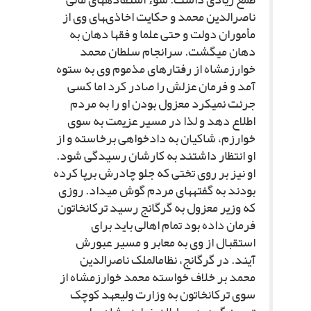
ناصرالدین محمد و حکایت اخاذى‏هاى وى از
مأموران دولت و حتى علما و فقها دهان به
دهان مى‏گشت. سرانجام سلطان محمد
خوارزمشاه از رفتارهاى مذموم وى به ستوه
آمد و فرمان عزلش را صادر کرد اما کسى
جرئت نمى‏کرد معزول بودن او را به مردم
اطلاع دهد و لذا در مسیر عزیمت به سوى
خوارزم، شاکیان به دادخواهى برخاسته و از
او انتظار داشتند به کارشان رسیدگى شود.
او نیز بر روى تختى که جلو چادرش برپا کرده
بودند به گفته‏هاى مردم گوش مى‏داد. روزى
که وزیر معزول به گرگانج رسید ترکان‏خاتون
فرمان داده بود تمام اهالى باید براى
استقبال از وى به معابر و مسیر عبورش
آیند. در گرگانج، نظام‏الملک ناصرالدین
محمد بر خلاف خواسته محمد خوارزمشاه از
سوى ترکان‏خاتون به وزارت ولیعهد کوچک