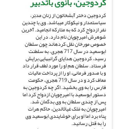
کردوجین، بانوى باتدبیر
کردوجین دختر آبش‏خاتون از زنان مدبّر،
سیاستمدار و نیکوکار مى‏باشد. وى با چندین
نفر ازدواج کرد که به متارکه انجامید. آخرین
شوهرش امیرچوپان نام دارد. در این
خصوص مورخان نقل کرده‏اند چون سلطان
ابوسعید در سال 717 هجرى، به سلطنت
رسید، کردوجین هدایاى گرانبهایى برایش
فرستاد. سلطان هم او را مورد لطف قرار داد
و با صدور فرمانى، او را از پرداخت مالیات
معاف کرد و در سال 719 هجرى، حکومت
فارس را به وى بخشید. اگر چه کردوجین به
دستور ابوسعید با امیرچوپان ازدواج کرد اما
پس از چندى سلطان به وى بدگمان شد.
امیرچوپان به مَلک غیاث‏الدین، حاکم هرات
پناه برد اما او براى خوشایندى ابوسعید وى
را به قتل رسانید.