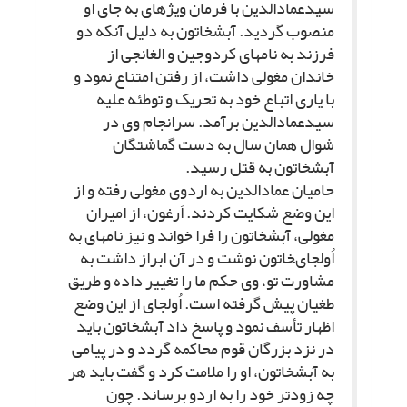
سیدعمادالدین با فرمان ویژه‏اى به جاى او
منصوب گردید. آبش‏خاتون به دلیل آنکه دو
فرزند به نام‏هاى کردوجین و الغانجى از
خاندان مغولى داشت، از رفتن امتناع نمود و
با یارى اتباع خود به تحریک و توطئه علیه
سیدعمادالدین برآمد. سرانجام وى در
شوال همان سال به دست گماشتگان
آبش‏خاتون به قتل رسید.
حامیان عمادالدین به اردوى مغولى رفته و از
این وضع شکایت کردند. اَرغون، از امیران
مغولى، آبش‏خاتون را فرا خواند و نیز نامه‏اى به
اُولجاى‏خاتون نوشت و در آن ابراز داشت به
مشاورت تو، وى حکم ما را تغییر داده و طریق
طغیان پیش گرفته است. اُولجاى از این وضع
اظهار تأسف نمود و پاسخ داد آبش‏خاتون باید
در نزد بزرگان قوم محاکمه گردد و در پیامى
به آبش‏خاتون، او را ملامت کرد و گفت باید هر
چه زودتر خود را به اردو برساند. چون