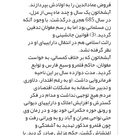
قروض عمادالدین را به اولادش بپردازند.
آبش‏خاتون یک سال و چند ماه پس از عزل،
در سال 685 هجرى درگذشت. با وجود آنکه
زن مسلمانى بود اما به رسم مغولان تدفین
گردید.(3) قوانین جانشینى و
راثت اسلامى هم در انتقال دارایى‏هاى او در
نظر گرفته نشد.
آبش‏خاتون که بر خلاف کم‏سالى، به خواست
مغولان، حاکم قلمرو وسیع فارس و توابع
گردید، مدت دوازده سال بر این ناحیه
فرمانروایى داشت. او به رغم اقتدار، دلاورى
و تدبیر متأسفانه به مشکلات اقتصادى
مردم هیچ توجهى نداشت و مدام در فکر
گسترش و افزایش املاک و دارایى‏هاى دیوانى
و رونق حوزه حکمرانى خود بود و در زمان وى
حتى نواحى عمران و آباد رو به ویرانى رفت و
چون قلمرو مذکور تهدید به آشفتگى و
اغتشاش گشت، حکم عزلش صادر گردید. با