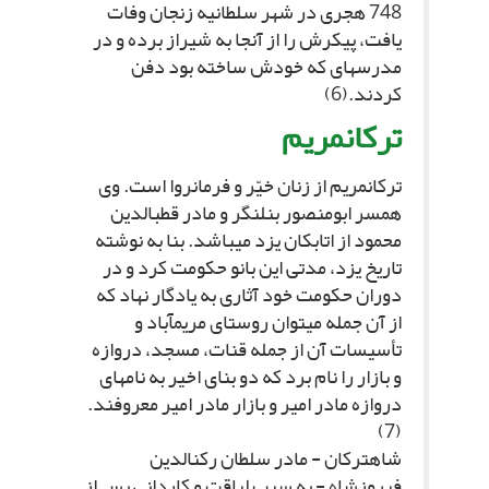
748 هجرى در شهر سلطانیه زنجان وفات
یافت، پیکرش را از آنجا به شیراز برده و در
مدرسه‏اى که خودش ساخته بود دفن
کردند.(6)
ترکان‏مریم‏
ترکان‏مریم از زنان خیّر و فرمانروا است. وى
همسر ابومنصور بن‏لنگر و مادر قطب‏الدین
محمود از اتابکان یزد مى‏باشد. بنا به نوشته
تاریخ یزد، مدتى این بانو حکومت کرد و در
دوران حکومت خود آثارى به یادگار نهاد که
از آن جمله مى‏توان روستاى مریم‏آباد و
تأسیسات آن از جمله قنات، مسجد، دروازه
و بازار را نام برد که دو بناى اخیر به نام‏هاى
دروازه مادر امیر و بازار مادر امیر معروفند.
(7)
شاه‏ترکان - مادر سلطان رکن‏الدین
فیروزشاه - به سبب لیاقت و کاردانى پس از