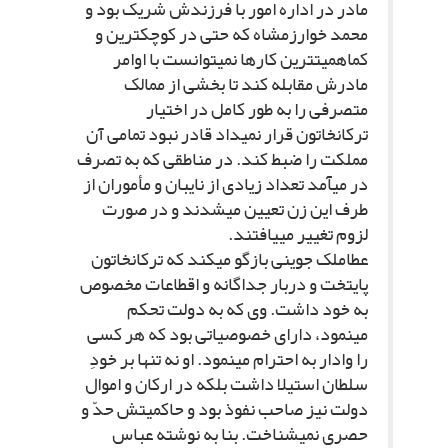
مادر در اداره امور با فرزندش شریک بود و
محمد خوارزمشاه که حتى در کوچک‏ترین و
کم‏اهمیت‏ترین کارها نمى‏توانست با اوامر
مادرش مقابله کند تا بخشى از ممالک
متصرفى را به طور کامل در اختیار
ترکان‏خاتون قرار نمى‏داد قادر نبود تمامى آن
مملکت را ضبط کند. در مناطقى که به تصرف
در مى‏آمد تعداد زیادى از نایبان و مأموران از
طرف این زن تعیین مى‏شدند و در صورت
لزوم تغییر مى‏یافتند.
عطاملک جوینى بازگو مى‏کند که ترکان‏خاتون
پایتخت و دربار جداگانه و اقطاعات مخصوص
به خود داشت. وى که به دولت تحکم
مى‏نمود، داراى خصوصیاتى بود که هر کسى
را وادار به احترام مى‏نمود. او نه تنها بر خودِ
سلطان استیلا داشت بلکه در ارکان و اموال
دولت نیز صاحب نفوذ بود و حاکمیتش حدّ و
حصرى نمى‏شناخت. بنا به نوشته عباس