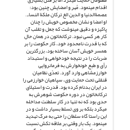
مظلومان حمایت مى‏کرد اما بر قتل بسیارى
اقدام مى‏نمود. مُهر و امضایش چنین بود:
عصمةالدنیا و الدین الغ ترکان ملکة النساء.
او امضا و نشان مخصوص خویش را چنان
پاکیزه و دقیق مى‏نوشت که جعل و تقلب آن
کار هر کسى نبود. ترکان‏خاتون در همان حال
که با قدرت نامحدود خود، کار حکومت را بر
همسر خویش آسان ساخته بود، بزرگ‏ترین
ضربات را در نتیجه خودخواهى و استبداد
رأى و طبع خونخوارش به فرمانروایى
خوارزمشاهى وارد آورد. تعدّى نظامیان
قنقلى تحت حمایت وى، سپاهیان خوارزمى را
در ایران بدنام کرده بود. قدرت و استیلاى
ترکان‏خاتون در دوره حکومت شوهرش به
حدى بود که نه تنها در کار سلطنت مداخله
مى‏کرد بلکه بر وى تسلط بسیار داشت و در
این راستا گاه سلطان را حتى به مرگ تهدید
مى‏نمود. یک بار وقتى بر علاقه تکش نسبت