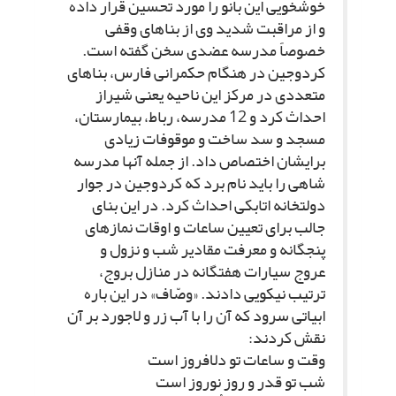
خوش‏خویى این بانو را مورد تحسین قرار داده
و از مراقبت شدید وى از بناهاى وقفى
خصوصاً مدرسه عضدى سخن گفته است.
کردوجین در هنگام حکمرانى فارس، بناهاى
متعددى در مرکز این ناحیه یعنى شیراز
احداث کرد و 12 مدرسه، رباط، بیمارستان،
مسجد و سد ساخت و موقوفات زیادى
برایشان اختصاص داد. از جمله آنها مدرسه
شاهى را باید نام برد که کردوجین در جوار
دولتخانه اتابکى احداث کرد. در این بناى
جالب براى تعیین ساعات و اوقات نمازهاى
پنج‏گانه و معرفت مقادیر شب و نزول و
عروج سیارات هفت‏گانه در منازل بروج،
ترتیب نیکویى دادند. «وصّاف» در این باره
ابیاتى سرود که آن را با آب زر و لاجورد بر آن
نقش کردند:
وقت و ساعات تو دل‏افروز است‏
شب تو قدر و روز نوروز است‏