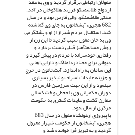
مغولان ارتباطى برقرار گردید و وى به عقد
ازدواج طلاشمنکو فرزند هلاکوخان در آمد.
مدتى طلاشمنکو، والى فارس بود و در سال
682 هجرى، آبش‏خاتون به جاى وى گماشته
شد. استقبال مردم شیراز از او و پشتگرمى
وى به خان مغول سبب گردید تا این زن از
روش مسالمت‏آمیز قبلى دست بردارد و
رفتارى خودسرانه با مردم در پیش گیرد و
دیوانى براى مصادره املاک و دارایى اهالى
این سامان به راه اندازد. آبش‏خاتون در خرج
و هزینه عایدات اسراف و تبذیر بسیارى
مى‏نمود و از این جهت سرزمین فارس در
دوران حکمرانى وى با قحطى و خشکسالى
مقارن گشت و عایدات کمترى به حکومت
مرکزى ارسال نمود.
با پیروزى ارغون‏شاه مغول در سال 683
هجرى، آبش‏خاتون از حکومت شیراز معزول
گردید و به تبریز فرا خوانده شد و