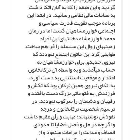
گردید و این طبقه را که به آنان اتکا داشت
به مقامات عالى نظامى رسانید. در ابتدا این
برنامه موجب تقویت قدرت سیاسى و
اجتماعى خوارزمشاهیان گشت اما در زمان
محمد خوارزمشاه دخالت‏هاى این افراد
زمینه‏هاى زوال این سلسله را فراهم ساخت.
طوایفى گرد این خاتون اجتماع نمودند که
نیروى جدیدى براى خوارزمشاهیان به
حساب مى‏آمدند و به واسطه آن ترکان‏خاتون
اقتدار و موقعیت استثنایى به دست آورد،
به اتکاى نیروى همین ترکان بود که تکش و
فرزندش به فتوحاتى بزرگ دست یافتند و
رقیبان و دشمنان را سرکوب نمودند. در
ترسیم شخصیت ترکان‏خاتون و درجه
نفوذش نوشته‏اند: مهابت و رأى عظیم داشت
و اگر چه در حل و فصل قضایا تا حدودى
انصاف و عدالت را مراعات مى‏نمود و از