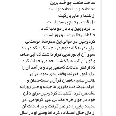
ساخت قبّطت چو خُلد برین‏
محنت‏انداز و راحت‏اندوز است‏
از بلنداى طاق بارگهت‏
دل قندیل چرخ پرسوز است ...
... کردوجین باد در دو دنیا شاد
حافظش خالق شب و روز است‏
کردوجین در حوالى این مدرسه، بوستانى
براى تفریحگاه عموم مردم بنا کرد که در دو
سوى آن آبخورهایى قرار داشت که آبى صاف
و گوارا از آنها مى‏گذشت. حمامى احداث کرد
که از نظر امکانات کم‏نظیر بود و درآمد آن را
براى امور خیریّه، وقف ابدى نمود. براى
طالبانِ علم، حافظان قرآن و مستمندان و
افراد بى‏بضاعت مقررى ماهیانه و حتى روزانه
مشخص کرد. گفته‏اند کردوجین براى دفن
خود در جوار حرم مقدس نبى اکرم(ص) در
مدینه جایى را در نظر گرفت و در احداث آن
از مال حلال استفاده کرد اما وقتى او در سال