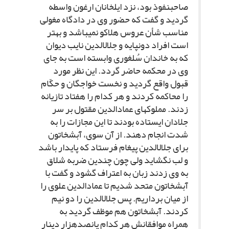
صاحب‏نفوذ بود، نزد ایلخانان ارغون واسطه
گردید و گفت که حضور وى در دادگاه مغولى
مناسب شأن عروس هلاکو نمى‏باشد و بهتر
است افراد دون‏پایه و جلال‏الدین نایب دیوان
که به خاندان سُلغورى وابسته است به جاى
وى در محکمه حاضر گردد. این نظر مورد
قبول واقع گردید و نخست خواجگان و حکّام
را محاکمه کردند و هر کدام را هفتاد تازیانه
زدند. مملوک‏هاى عمادالدین مقتول بر سر
جلادان ایستاده بودند تا این مجازات را به
شدت انجام دهند. از آن سوى، آبش‏خاتون
براى جلال‏الدین پیغام فرستاد که پایدار باشد
و لب نگشاید ولى چون چندین ضربه شلاق
به وى زدند زبان به اعتراف گشود و گفت با
آبش‏خاتون متحد شدیم تا عمادالدین علوى را
از میان برداریم. پس جلال‏الدین را دو نیم
کردند. آبش‏خاتون هم موظف گردید به
همراه موافقانش هر کدام پانصدهزار دینار