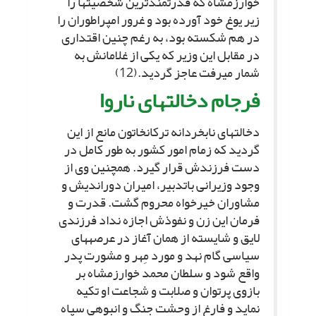
خوارزمشاه که قدرت‏مندترین شخصیت‏ها را
زیر یوغ خود آورده بود و غرور امپراطوران را
در هم شکسته بود، به رغم چنین اقتدارى
در مقابل این وزیر که یکى از غلامانش به
شمار مى‏رفت عاجز گردید.(12)
فرجام دخالت‏هاى ناروا
دخالت‏هاى نابخردانه ترکان‏خاتون مانع از این
گردید که زمام امور کشور به طور کامل در
دست فرزندش قرار گیرد. همچنین وى از
وجود وزیرانى باتدبیر، امیران دوراندیش و
مشاوران خیرخواه محروم گشت. قدرت و
فرمان این زن و نفوذش اجازه نداد فرزندى
لایق و شایسته از همان آغاز در عرصه‏هاى
سیاسى گام نهد و مورد مِهر و مشورت پدر
واقع شود و سلطان محمد خوارزمشاه بر
بازوى پرتوان و صلابت و شجاعت او تکیه
نماید و فارغ از وحشت جنگ و انبوهىِ سپاه