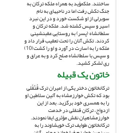
ساختند. ملک‏مؤید به همراه ملکه ترکان به
جنگ تکش رفت اما در ناحیه‏اى به نام
سوبرلى از او شکست خورد و در این نبرد
اسیر و سپس کشته شد. ملکه ترکان و
سلطان‏شاه (پسر) به روستایى عقب‏نشینى
کردند. تکش آنان را تحت تعقیب قرار داد و
ملکه را به اسارت در آورد و او را کشت(10)
و سپس با سلطان‏شاه صلح کرد و به عراق و
رى لشکر کشید.
خاتون یک قبیله‏
ترکان‏خاتون دختر یکى از امیران ترک قُنْقُلى
بود که تکش خوارزمشاه به آئین سلاطین او
را به همسرى خود برگزید. بعد از این
ازدواج، ترکان قنقلى در خدمت
خوارزمشاهیان نقش مؤثرى ایفا نمودند.
ترکان‏خاتون طوایف ترک خویشاوند را به
سرزمین خوارزم فرا خواند و حامى آنان