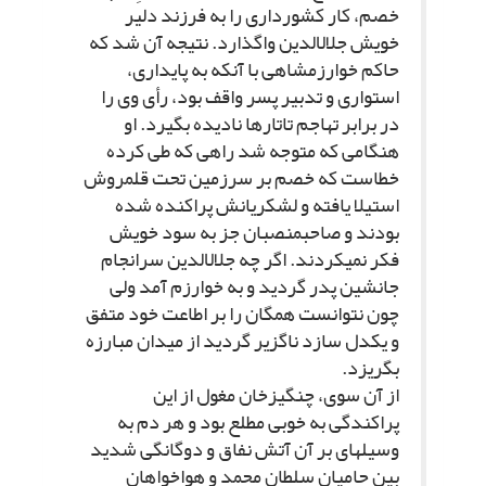
خصم، کار کشوردارى را به فرزند دلیر
خویش جلال‏الدین واگذارد. نتیجه آن شد که
حاکم خوارزمشاهى با آنکه به پایدارى،
استوارى و تدبیر پسر واقف بود، رأى وى را
در برابر تهاجم تاتارها نادیده بگیرد. او
هنگامى که متوجه شد راهى که طى کرده
خطاست که خصم بر سرزمین تحت قلمروش
استیلا یافته و لشکریانش پراکنده شده
بودند و صاحب‏منصبان جز به سود خویش
فکر نمى‏کردند. اگر چه جلال‏الدین سرانجام
جانشین پدر گردید و به خوارزم آمد ولى
چون نتوانست همگان را بر اطاعت خود متفق
و یکدل سازد ناگزیر گردید از میدان مبارزه
بگریزد.
از آن سوى، چنگیزخان مغول از این
پراکندگى به خوبى مطلع بود و هر دم به
وسیله‏اى بر آن آتش نفاق و دوگانگى شدید
بین حامیان سلطان محمد و هواخواهان