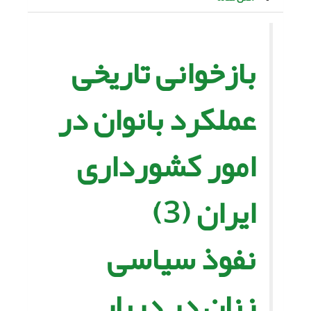
بازخوانى تاریخى
عملکرد بانوان در
امور کشوردارى
ایران‏ (3)
نفوذ سیاسى
زنان در دربار