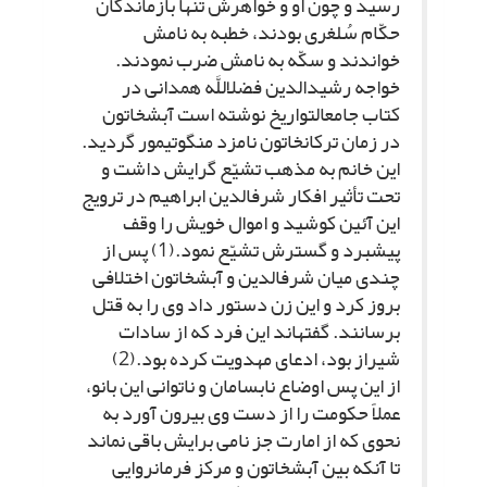
رسید و چون او و خواهرش تنها بازماندگان
حکّام سُلغرى بودند، خطبه به نامش
خواندند و سکّه به نامش ضرب نمودند.
خواجه رشیدالدین فضل‏اللَّه همدانى در
کتاب جامع‏التواریخ نوشته است آبش‏خاتون
در زمان ترکان‏خاتون نامزد منگوتیمور گردید.
این خانم به مذهب تشیّع گرایش داشت و
تحت تأثیر افکار شرف‏الدین ابراهیم در ترویج
این آئین کوشید و اموال خویش را وقف
پیشبرد و گسترش تشیّع نمود.(1) پس از
چندى میان شرف‏الدین و آبش‏خاتون اختلافى
بروز کرد و این زن دستور داد وى را به قتل
برسانند. گفته‏اند این فرد که از سادات
شیراز بود، ادعاى مهدویت کرده بود.(2)
از این پس اوضاع نابسامان و ناتوانى این بانو،
عملاً حکومت را از دست وى بیرون آورد به
نحوى که از امارت جز نامى برایش باقى نماند
تا آنکه بین آبش‏خاتون و مرکز فرمانروایى