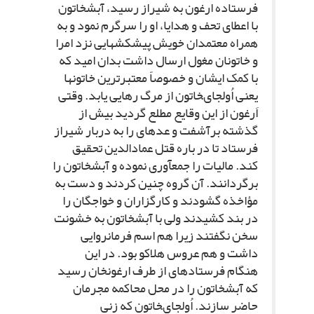
فرستاده ارغون به شیراز رسید، آبش‏خاتون
با اعطاى تحف و هدایا، او را سرگرم نمود و به
همراه معتمدان خویش پیشکش‏هایى نزد امرا
و خاتونان مغول ارسال داشت بدان امید که
با کمک ایشان و خصوصاً معتبرترین خاتون‏ها
یعنى اُولجاى‏خاتون از مرگ رهایى یابد. وقتى
اَرغون از این وقایع مطلع گردید بیش از
گذشته برآشفت و عده‏اى را به دربار شیراز
فرستاد تا در باره قتل عمادالدین تحقیق
کند. مالیات را جمع‏آورى نموده و آبش‏خاتون را
برگردانند. آن گروه چنین کردند و دست به
مؤاخذه گشودند و کارگزاران و خواجگان را
در بند کشیدند ولى با آبش‏خاتون به خشونت
سخن نگفتند زیرا هم اسم فرمانروایى
داشت و هم عروس هلاکو بود. در این
هنگام فرستاده‏اى از طرف ارغون‏خان رسید
که آبش‏خاتون را در محل محاکمه مجرمان
حاضر سازند. اُولجاى‏خاتون که زنى