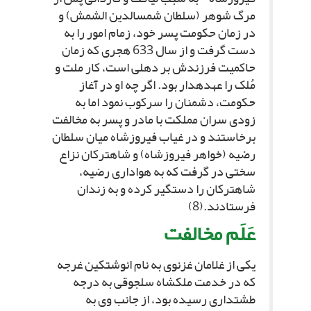
مرگ شوهر (سلطان شمس‏الدین الشمش) و
در زمان حکومت پسر خود، زمام امور را به
دست گرفت و از سال 633 هجرى که زمان
حاکمیت فرزندش بر دهلى است، کار ملت و
مُلک را عهده‏دار بود. اگر چه او در آغاز
حکومت، دشمنان را سرکوب نمود اما به
زودى سران مملکت با مادر و پسر به مخالفت
برخاستند و در غیاب فیروزشاه میان سلطان
رضیه (خواهر فیروزشاه) و شاه‏ترکان نزاع
سختى در گرفت که به هوادارى رضیه،
شاه‏ترکان را دستگیر کرده و به زندان
فرستادند.(8)
عَلَم مخالفت‏
یکى از غلامان غزنوى به نام انوشتکین غرجه
که در خدمت ملک‏شاه سلجوقى به درجه
طشت‏دارى رسیده بود، از جانب وى به