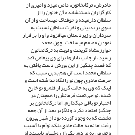
مادرش، ترکان‏خاتون، دامن مى‏زد و امیرى از
کارگزاران دست‏نشانده آن خاتون را از
سلطان دل‏رمیده و خوفناک مى‏ساخت و از آن
سوى بر بدبینى و نفرت سلطان نسبت به
سرداران و زیردستان مى‏افزود و او را بر فرار
نمودن مصمم مى‏ساخت. چون محمد
خوارزمشاه گریخت و نوبت به ترکان‏خاتون
رسید، از جانب تاتارها براى وى پیغامى آمد
که قصد چنگیز از این یورش دست یافتن به
سلطان محمد است آن هم بدین سبب که
حرمت مادرى چون تو را نگاه نداشته است و
اینک که وى به حالت گریز از قلمرو تو خارج
شده، نواحى تحت فرمانش را همچنان در
اختیار تو باقى مى‏گذارم. اما ترکان‏خاتون بر
چنگیز اعتماد نکرد و ناگزیر بعد از آن همه
تشتّت که به وجود آورده بود از شهر بیرون
رفت اما نه به حالت عادى بلکه توأم با آسیب
و تعرض به مردم. یکى از روش‏هاى ناپسند او