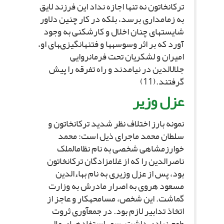
ترکان‏خاتون نه تنها اجازه نداد این فرزند لایق
به زمامدارى برسد، بلکه در کار چنین دلاور
شایسته‏اى چنان اخلال و کارشکنى به وجود
آورد که بر اثر وسوسه‏ها و فتنه‏انگیزى‏هاى او،
امیران و لشکریان تحت فرمانروایى
جلال‏الدین در نیامدند و راه تفرقه را پیش
گرفتند.(11)
عزل وزیر
نمونه بارز اختلاف نظر شدید ترکان‏خاتون و
سلطان محمد ماجراى ذیل است: محمد
خوارزمشاهى شخصى به نام نظام‏الملک
ناصرالدین را که از غلام‏زادگان ترکان‏خاتون
بود، پس از عزل وزیرى به نام بهاءالدین
مسعود هروى به اصرار مادرش به وزارت
گماشت. این شخص، مسامحه‏کار و عاجز از
اتخاذ تدابیر لازم بود. در جمع‏آورى ثروت
طمع زیادى داشت. سوء استفاده‏هاى مالى