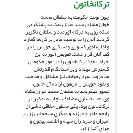
ترکان‏خاتون‏
چون نوبت حکومت به سلطان محمد
خوارزمشاه رسید قبایل یمک به پشت‏گرمى
ملکه روى به درگاه آوردند و سلطان ناگزیر
گردید آنان را به توصیه مادر بر کارها گمارد
و اداره امور کشورى و لشکرى خویش را در
کف آنان قرار دهد. تفویض امور به این
افراد، نفوذ ترکان‏خاتون را در امور حکومتى
گسترش مى‏داد و بر استحکام قدرتش
مى‏افزود. سران طوایف نیز مشاغل و مناصب
و نفوذ خویش را مرهون اراده آن خاتون
تصور مى‏کردند نه سلطان محمد خوارزمشاه.
وى تحت فشارى مضاعف ناچار به تمکین از
ترکان‏خاتون بود، یکى محظور اخلاقى ناشى از
رابطه مادر و فرزند و دیگرى سلطه این زن بر
امیران و سرداران سپاه و اطاعت بى‏چون و
چراى آنها از او.