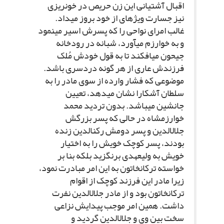
اقبال آشتیانى این زن حریص در خونریزى
نیز جسارت ویژه‏اى از خود بروز مى‏داد.
غالب امراى نواحى را که پسرش اسیر مى‏نمود
و به خوارزم مى‏آورد، شبانه در رودخانه
جیحون مى‏افکند تا به قول خودش مُلک
فرزندش عارى از هر گونه دردسرى باشد.
موضوعى که فشار وارده از سوى مادر را به
سلطان آشکارا نشان مى‏دهد، تعیین
جانشین مى‏باشد. بدون تردید محمد
خوارزمشاه در حالى که پسر بزرگش
جلال‏الدین و پسر دومش رکن‏الدین زنده
بودند، پسر کوچک خویش را به اختیار
خویش به ولیعهدى برنگزید بلکه بنا بر
خواسته ترکان‏خاتون به این امر مبادرت نمود،
زیرا مادر این فرزند کوچک از اقوام
ترکان‏خاتون بود و از مادر جلال‏الدین نفرت
داشت. همین امر موجب پیدایش نزاعى
سخت بین وى و جلال‏الدین گردید و