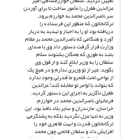
تعیین گردید. سلطان خوارزمشاهى امیر
عزالدین طغرل را مأمور ساخت تا براى آوردن
سر ناصرالدین محمد به خوارزم برود.
ترکان‏خاتون که منظور این فرستاده را
دریافته بود او را به اجبار و تهدید به دربار
آورد و هنگامى که ناصرالدین محمد بر مقام
وزارت قرار گرفت دستور داد وى با صداى
بلند به طورى که همگان بشنوند سلام
سلطان را به وزیر ابلاغ کند و از قول وى
بگوید: غیر از تو وزیرى ندارم و در هیچ یک
از نواحى تحت قلمرو ما قدرتى وجود ندارد
که بتواند با اوامر تو مقابله کند! عزالدین
طغرل ناگزیر به اجراى این دستور گردید.
فرمان‏هاى ناصرالدین محمد در خوارزم،
خراسان، مازندران و سایر بلاد نافذ بود. این
وزیر نه تنها عزل نگردید بلکه به پشت‏گرمى
ترکان‏خاتون قدرت و ابهت ظاهرى خود را
افزایش داد و سلطان فاتحى چون محمد