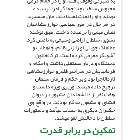
به کنیزکى وقوف یافت، او را در حمام گرمى
محبوس ساخت چنانچه اگر امرا نرسیده
بودند و او را نجات نمى‏دادند، جان مى‏سپرد.
در هر حال در امور سیاسى خوارزمشاهیان
نقش مهمى را بر عهده داشت. طبق نوشته
نَسَوى، سلطان اراضى وسیعى به نامش کرد.
عطاملک جوینى او را زنى ظالم، جاه‏طلب و
آشوبگر معرفى کرده است. ترکان‏خاتون
دستگاه و دربار مستقلى داشت و احکام و
فرمان‏هایش در سراسر قلمرو خوارزمشاهى
لازم‏الاجرا بود و بر حکم و فرمان سلطان
ترجیح داده مى‏شد. وزیرى ویژه داشت و
هفت نفر از دانشمندان مشهور در دیوان
انشاى او مشغول به کار بودند. در واقع وى
حکمران دیگرى به حساب مى‏آمد و دستورات
سلطان با دخالتش لغو مى‏شد.
تمکین در برابر قدرت