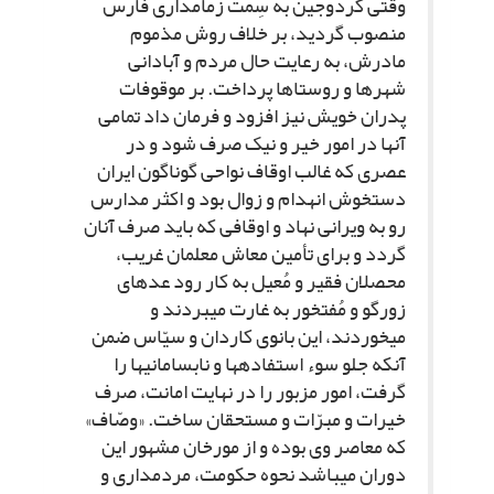
وقتى کردوجین به سِمت زمامدارى فارس
منصوب گردید، بر خلاف روش مذموم
مادرش، به رعایت حال مردم و آبادانى
شهرها و روستاها پرداخت. بر موقوفات
پدران خویش نیز افزود و فرمان داد تمامى
آنها در امور خیر و نیک صرف شود و در
عصرى که غالب اوقاف نواحى گوناگون ایران
دستخوش انهدام و زوال بود و اکثر مدارس
رو به ویرانى نهاد و اوقافى که باید صرف آنان
گردد و براى تأمین معاش معلمان غریب،
محصلان فقیر و مُعیل به کار رود عده‏اى
زورگو و مُفت‏خور به غارت مى‏بردند و
مى‏خوردند، این بانوى کاردان و سیّاس ضمن
آنکه جلو سوء استفاده‏ها و نابسامانى‏ها را
گرفت، امور مزبور را در نهایت امانت، صرف
خیرات و مبرّات و مستحقان ساخت. «وصّاف»
که معاصر وى بوده و از مورخان مشهور این
دوران مى‏باشد نحوه حکومت، مردمدارى و