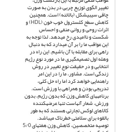
عواقب منفى مرتبط با این بازگشت وزن،
تغییر الگوى توزیع چربى در بدن به صورت
چاقى سیبى‏شکل (بالاتنه) است. همچنین
کاهش سطح کلسترول خوب خون (HDL) و
اثرات روحى و روانى منفى و احساس
شکست و ناامیدى رخ مى‏دهد. لذا توجه به
این عواقب ما را بر آن مى‏دارد که به دنبال
راهى براى مقابله با آن باشیم. این راه در
وهله اول تصمیم‏گیرى ما در مورد نوع رژیم
انتخابى و در حقیقت نوع تغییر در روش
زندگى است. مشاور، ما را در این امر
راهنمایى خواهد کرد اما راه حل کلى،
تدریجى بودن و همراهى با ورزش است.
برنامه‏هاى کاهش وزن که بدون رژیم، بدون
ورزش، شعار آنهاست تنها عرضه‏کننده
کالاهاى لوکس تجارتى هستند که به طور
بالقوه براى سلامتى خطرناک مى‏باشد.
توصیه متخصصین، کاهش وزن هفته‏اى 5/0