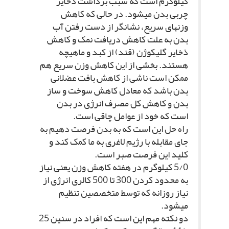
کیلوگرم است که سبب برداشت ذخایر
چربى بدن مى‏شود. در حالى که کاهش
وزن‏هاى سریع، نشانگر از دست رفتن آب
بدن به علت کاهش دریافت نمک و کاهش
ذخایر گلیکوژن (قند) از کبد و ماهیچه
هستند. بخشى از این کاهش وزن سریع هم
ممکن است ناشى از کاهش بافت عضلانى
بدن باشد که معادل کاهش سوخت و ساز
بدن و کاهش کل مصرف انرژى در بدن
است که خود از عوامل چاقى است.
راه حل این است که به بدن فرصت دهیم به
جاى مقابله با رژیم لاغرى به ما کمک کند و
کلید این فرصت صبر است.
5/0 کیلوگرم در هفته کاهش وزن یعنى نیاز
به محدود کردن 300 تا 500 کالرى انرژى از
نیاز روزانه که توسط متخصصین تنظیم
مى‏شود.
دو نکته مهم این است که افراد در سنین 25