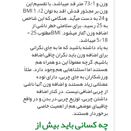
وزن و 73/1 متر قد مى‏باشد، با تقسیم این
وزن بر مجذور قدش (قد به توان 2)، BMI 1
و 24 به دست مى‏آید. هنگامى که این شاخص
به 25 رسید، براى سلامتى خطر ناشى از
اضافه وزن آغاز مى‏شود. BMIمطلوب 25 -
5/18 مى‏باشد.
به یاد داشته باشید که ما به جاى نگرانى
براى اضافه وزن باید نگران چاقى اضافه
باشیم، گرچه معمولاً این دو همراه هم
هستند اما استثناهایى هم وجود دارد. مثلاً
ورزشکاران به جاى چربى، داراى توده
عضلانى زیاد هستند و اضافه وزن آنها ناشى
از چربى اضافى نیست. در کنار اضافه
داشتن چربى، توزیع چربى در بدن و در واقع
چاقى‏هاى موضعى هم از اهمیت خاصى
برخوردار هستند.
چه کسانى باید بیش از