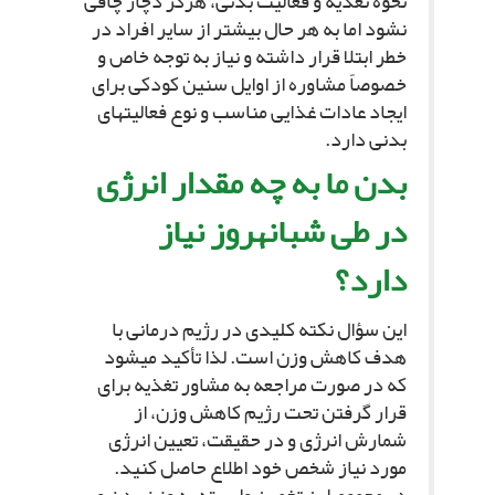
نحوه تغذیه و فعالیت بدنى، هرگز دچار چاقى
نشود اما به هر حال بیشتر از سایر افراد در
خطر ابتلا قرار داشته و نیاز به توجه خاص و
خصوصاً مشاوره از اوایل سنین کودکى براى
ایجاد عادات غذایى مناسب و نوع فعالیت‏هاى
بدنى دارد.
بدن ما به چه مقدار انرژى
در طى شبانه‏روز نیاز
دارد؟
این سؤال نکته کلیدى در رژیم درمانى با
هدف کاهش وزن است. لذا تأکید مى‏شود
که در صورت مراجعه به مشاور تغذیه براى
قرار گرفتن تحت رژیم کاهش وزن، از
شمارش انرژى و در حقیقت، تعیین انرژى
مورد نیاز شخص خود اطلاع حاصل کنید.