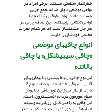
خطرانداز سلامتى هستند. برخى افراد در
نواحى موضعى دچار اضافه تجمع چربى
هستند مانند نواحى فوقانى (بالاتنه) یا
نواحى تحتانى (پایین‏تنه). این اضافه چربى در
هر حال مشکل‏ساز است، اما هر کدام خطرات
مختص خودشان را دارند.
انواع چاقى‏هاى موضعى‏
«چاقى سیبى‏شکل» یا چاقى
بالاتنه‏
این نوع چاقى ارتباط بیشترى با بیمارى‏هاى
قلبى - عروقى، فشار خون و دیابت نوع 2
دارد. از علل بروز این نوع چاقى، بالا بودن
سطح هورمون مردانه (تستسترون) است.
این چاقى به راحتى قابل ارزیابى به وسیله
اندازه‏گیرى دور کمر است. دور کمر بیشتر