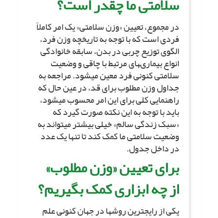
سلامتى ما چقدر است؟
در مجموع، تعیین «وزن سلامتى» یک امر کاملاً
فردى است که با توجه به تاریخچه وزن فرد،
الگوى توزیع چربى در بدن، سابقه خانوادگى
انواع بیمارى‏هاى مرتبط با چاقى و وضعیت
سلامتى کنونى فرد معین مى‏شود. مراجعه به
جداول وزن مطلوب براى قد، در عین حال که
راهنمایى کلى براى این امر محسوب مى‏شود،
باید با توجه به این نکته صورت گیرد که
«سبک زندگى سالم» خیلى بیشتر مى‏تواند به
وضعیت سلامتى ما کمک کند تا تنها یک عدد
در داخل جدول.
براى تعیین «وزن مطلوب»
از چه ابزارى کمک بگیریم؟
یکى از رایج‏ترین روش‏ها در جهان کنونى علم