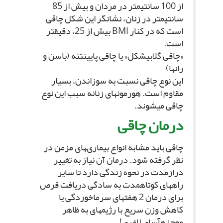
از 100 سانتى‏متر در مردان و بیش از 85
سانتى‏متر در زنان، نشانگر این شکل چاقى
است که در کنار BMI بیش از 25، دقیق‏تر
است.
«چاقى گلابى‏شکل» یا چاقى پایین‏تنه (باسن و
ران‏ها)
این نوع چاقى نسبت به سوزاندن، بسیار
مقاوم است. هورمون‏هاى زنانه سبب این نوع
چاقى مى‏شوند.
درمان چاقى‏
چاقى باید مشابه انواع بیمارى‏هاى مزمن در
نظر گرفته شود. درمان آن نیاز به تغییر
درازمدت در نحوه زندگى دارد تا سایر
راههاى کوتاه‏مدت به سادگى دریافت قرص
براى درمان 2 هفته‏اى سرماخوردگى یا
کاهش وزن سریع با رژیم‏هاى به ظاهر
معجزه‏آساى لاغرى!