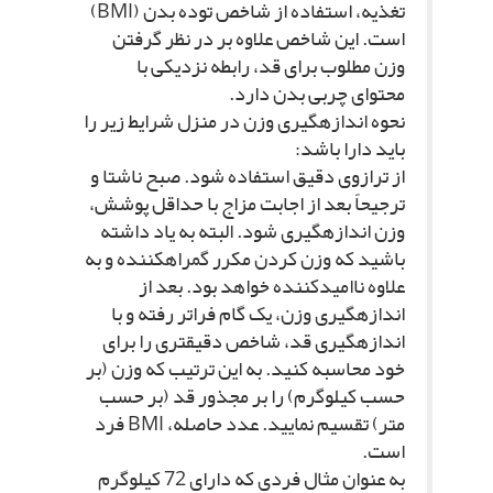
تغذیه، استفاده از شاخص توده بدن (BMI)
است. این شاخص علاوه بر در نظر گرفتن
وزن مطلوب براى قد، رابطه نزدیکى با
محتواى چربى بدن دارد.
نحوه اندازه‏گیرى وزن در منزل شرایط زیر را
باید دارا باشد:
از ترازوى دقیق استفاده شود. صبح ناشتا و
ترجیحاً بعد از اجابت مزاج با حداقل پوشش،
وزن اندازه‏گیرى شود. البته به یاد داشته
باشید که وزن کردن مکرر گمراه‏کننده و به
علاوه ناامیدکننده خواهد بود. بعد از
اندازه‏گیرى وزن، یک گام فراتر رفته و با
اندازه‏گیرى قد، شاخص دقیق‏ترى را براى
خود محاسبه کنید. به این ترتیب که وزن (بر
حسب کیلوگرم) را بر مجذور قد (بر حسب
متر) تقسیم نمایید. عدد حاصله، BMI فرد
است.
به عنوان مثال فردى که داراى 72 کیلوگرم