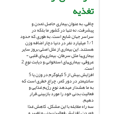
تغذیه‏
چاقى، به عنوان بیمارى حاصل تمدن و
پیشرفت، نه تنها در کشور ما بلکه در
سراسر جهان شایع است، به طورى که حدود
1/1 میلیارد نفر در دنیا دچار اضافه وزن
هستند. این بیمارى از علل اصلى بروز سایر
بیمارى‏ها مثل سرطان، بیمارى‏هاى قلبى -
عروقى، بیمارى‏هاى استخوانى و دیابت نوع 2
است.
افزایش بیش از 5 کیلوگرم در وزن یا 5
سانتى‏متر در دور کمر، چراغ خطرى است که
به ما هشدار مى‏دهد نوع رژیم غذایى و
فعالیت بدنى خود را مورد بازبینى قرار
دهیم.
سه راه مقابله با این مشکل، کاهش غذا
خوردن، افزایش فعالیت بدنى و تغییر و