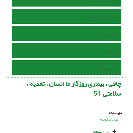
اطلاعات نشریه
راهنمای نویسندگان
ارسال مقاله
داوران
تماس با ما
چاقى ، بیمارى روزگار ما انسان ، تغذیه ،
سلامتى 51
نویسنده
آرمین سالومه
اصل مقاله