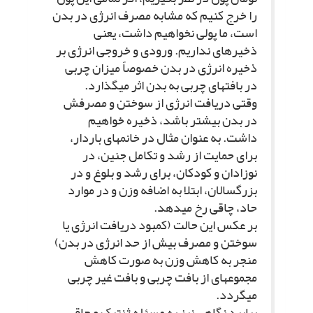
را خرج کنیم که مشابه مصرف انرژى در بدن
است، ما پولى نخواهیم داشت، یعنى
ذخیره‏اى نداریم. ورودى و خروجى انرژى بر
ذخیره انرژى در بدن خصوصاً میزان چربى
در بافت‏هاى چربى به بدن اثر مى‏گذارد.
وقتى دریافت انرژى از سوختن و مصرفش
در بدن بیشتر باشد، ذخیره خواهیم
داشت. به عنوان مثال در خانم‏هاى باردار،
براى حمایت از رشد و تکامل جنین، در
نوزادان و کودکان، براى رشد و بلوغ و در
بزرگسالان، ابتلا به اضافه وزن و در موارد
حاد، چاقى رخ مى‏دهد.
بر عکس این حالت (کمبود دریافت انرژى یا
سوختن و مصرف بیش از حد انرژى در بدن)
منجر به کاهش وزن به صورت کاهش
مجموعه‏اى از بافت چربى و بافت غیر چربى
مى‏گردد.
بیایید نگاهى نیز به مسئله ژنتیک و چاقى