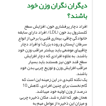
دیگران نگران وزن خود
باشند؟
افراد دچار پرفشارى خون، افزایش سطح
کلسترول بد خون (LDL)، افراد داراى سابقه
خانوادگى چاقى، بیمارى قلبى یا برخى از انواع
سرطان (پستان و روده بزرگ) و افراد دچار
چاقى‏هاى موضعى باید بیشتر مراقب وزن خود
باشند. به علاوه افرادى که دچار افزایش
سطح قند خون نیز هستند باید بسیار
مراقب افزایش وزن و توزیع چربى بدن خود
باشند.
یک نکته کلیدى در این زمینه این است که
گام نخست براى چنین افرادى، کاهش 10
درصد از وزن اولیه خود مى‏باشد.
همان طور که اشاره شد، مکان ذخیره چربى
و میزان این ذخیره از عوامل مهم به