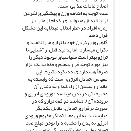
اصلاح عادات غذایى است.
عدم توجه به اضافه وزن و پیشگیرى نکردن
از ابتلا به آن مى‏تواند هر کدام از ما را در
زمره افراد در خطر ابتلا یا مبتلا به این مشکل
قرار دهد.
گاهى وزن کردن خود با ترازو ما را ناامید و
نگران مى‏سازد. اما بدانید قبل از آشنایى با
ترازو بهتر است مقیاس‏هاى موجود دیگر را
نیز مورد توجه قرار دهیم و فقط به یک ابزار
صرفاً هشداردهنده تکیه نکنیم. این
مقیاس «تعادل انرژى» است که وابسته به
مقدار رسیدن از راه غذا و به دنبال آن
مصرف آن در بدن مى‏باشد (ورودى انرژى و
برون‏ده آن). همانند دو کفه ترازو که در
صورت برقرارى تعادل، مقابل یکدیگر
مى‏ایستند. به این معنا که اگر مفهوم ورودى
انرژى به بدن را مشابه دارا بودن مبلغ صد
تومان پول در نظر بگیریم، اگر تمامى این پول