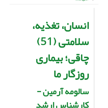
انسان، تغذیه،
سلامتى (51)
چاقى؛ بیمارى
روزگار ما
سالومه آرمین -
کارشناس ارشد