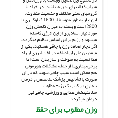
در مجموع این تخمین وابسته به وزن بدن و
میزان فعالیت‏هاى بدن مى‏باشد. در افراد با
گروههاى سنى مختلف و جنسیت متفاوت،
این نیاز به طور متوسط از 1600 کیلوکالرى تا
2800 است و بسته به میزان کاهش وزن
مورد نیاز، مقادیرى از این انرژى کاسته
مى‏شود و رژیم بر این اساس تنظیم مى‏گردد.
اگر دچار اضافه وزن یا چاقى هستید، یکى از
مهم‏ترین علل آن اضافه دریافت انرژى از راه
غذا نسبت به سوخت و ساز بدن است اما
برخى بیمارى‏ها از جمله مشکلات هورمونى
هم ممکن است سبب چاقى شوند که در آن
صورت با تشخیص پزشک متخصص و درمان
بیمارى در کنار یک رژیم مطلوب
سلامتى‏بخش غذایى و ورزشى، چاقى نیز
درمان مى‏گردد.
وزن مطلوب براى حفظ