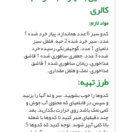
کالرى‏
مواد لازم:
کدو سبز 6 عدد هم‏اندازه، پیاز خرد شده 1
عدد، سیر خرد شده 2 حبه، فلفل سبز
دلمه‏اى 1 عدد، گوجه‏فرنگى رسیده خرد
شده 3 عدد، جعفرى ساطورى شده 1 قاشق
غذاخورى، ریحان ساطورى شده 1 قاشق
غذاخورى، نمک و فلفل مقدارى.
طرز تهیه:
کدوها را خوب بشویید. سر و ته آنها را بزنید
و سپس در قابلمه‏اى که محتوى آب جوش و
کمى نمک باشد روى حرارت بگذارید. بعد
چند دقیقه‏اى صبر کنید تا کدوها با شعله
بالا کمى آب‏پز شوند. توجه کنید که کدوها 5