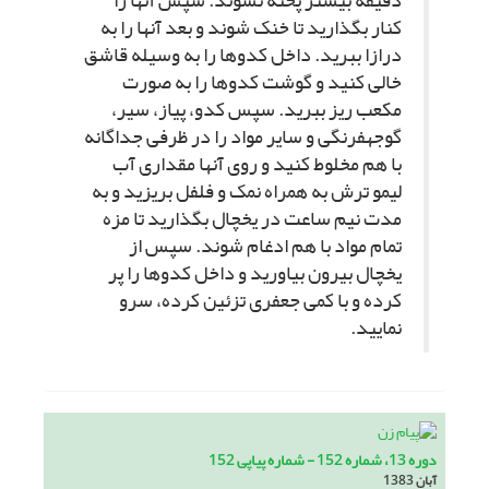
دقیقه بیشتر پخته نشوند. سپس آنها را
کنار بگذارید تا خنک شوند و بعد آنها را به
درازا ببرید. داخل کدوها را به وسیله قاشق
خالى کنید و گوشت کدوها را به صورت
مکعب ریز ببرید. سپس کدو، پیاز، سیر،
گوجه‏فرنگى و سایر مواد را در ظرفى جداگانه
با هم مخلوط کنید و روى آنها مقدارى آب
لیمو ترش به همراه نمک و فلفل بریزید و به
مدت نیم ساعت در یخچال بگذارید تا مزه
تمام مواد با هم ادغام شوند. سپس از
یخچال بیرون بیاورید و داخل کدوها را پر
کرده و با کمى جعفرى تزئین کرده، سرو
نمایید.
دوره 13، شماره 152 - شماره پیاپی 152
آبان 1383