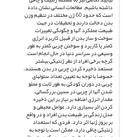
داشته باشیم. مطالعات انسانى نشان داده
است که حدود 60 ژن مختلف در تنظیم وزن
بدن دخالت دارند و تحقیقات در جهت
طبیعت عملکرد آنها و چگونگى تغییرات
سوخت و ساز بدن از قبیل کاربرد انرژى
کمتر یا کاربرد و سوختن چربى کمتر به طور
وسیعى در سراسر دنیا در حال انجام است.
گرچه برخى افراد از نظر ژنتیکى بیشتر
مستعد ذخیره کردن چربى در بدن هستند،
خصوصاً با توجه به تعیین تعداد سلول‏هاى
چربى در دوران کودکى به طور ثابت و مملو
شدن آنها از چربى در سنین بزرگسالى،
مقدار انرژى اضافه بر نیاز بر این ذخیره
کردن اثر بسیارى دارد. عوامل محیطى و
مدل زندگى بر طبیعت بدن افراد و در واقع
بر بروز ژن‏ها اثر دارد. فردى که استعداد
ژنتیکى چاقى دارد، ممکن است با توجه به