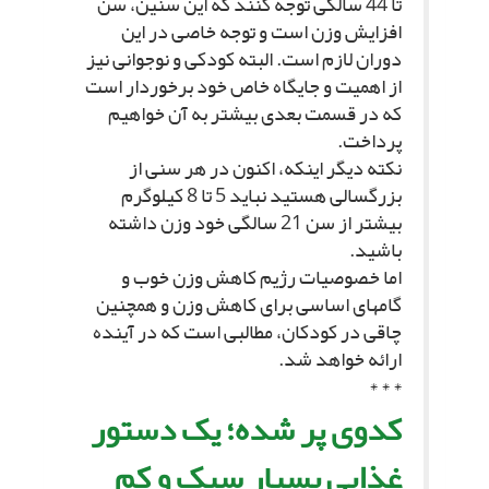
تا 44 سالگى توجه کنند که این سنین، سن
افزایش وزن است و توجه خاصى در این
دوران لازم است. البته کودکى و نوجوانى نیز
از اهمیت و جایگاه خاص خود برخوردار است
که در قسمت بعدى بیشتر به آن خواهیم
پرداخت.
نکته دیگر اینکه، اکنون در هر سنى از
بزرگسالى هستید نباید 5 تا 8 کیلوگرم
بیشتر از سن 21 سالگى خود وزن داشته
باشید.
اما خصوصیات رژیم کاهش وزن خوب و
گام‏هاى اساسى براى کاهش وزن و همچنین
چاقى در کودکان، مطالبى است که در آینده
ارائه خواهد شد.
* * *
کدوى پر شده؛ یک دستور
غذایى بسیار سبک و کم