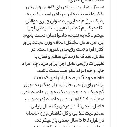
مشکل اصلى در برنامه‏هاى کاهش وزن طرز
تفکر ما نسبت به این برنامه‏هاست. اغلب ما
به یک «رژیم غذایى» به عنوان چیزى موقتى
نگاه مى‏کنیم که تنها تغییرات تا زمانى اجرا
مى‏شود که به نتیجه دلخواه‏مان دست یابیم.
این امر، عامل مشکل اضافه وزن مجدد براى
اکثر افرادِ تحت رژیم‏هاى لاغرى است. در
مقابل، هدف ما زندگى سالم و فعال با
تغییرات رژیمى قابل اجرا براى فرد، چه افراد
چاق و چه افراد لاغر مى‏بایست باشد.
فقط حدود 5 درصد از افرادى که تحت
برنامه‏هاى رژیمى تجارتى قرار مى‏گیرند، وزن
کم مى‏کنند و بعد نزدیک به وزن حاصله باقى
مى‏مانند.13 کاهش وزن حاصله (در صورت
حاصل شدن!)، در عرض یک سال پایانى
محدودیت غذایى و کل کاهش وزن حاصله
در طول 3 تا 5 سال بعدى باز مى‏گردد.