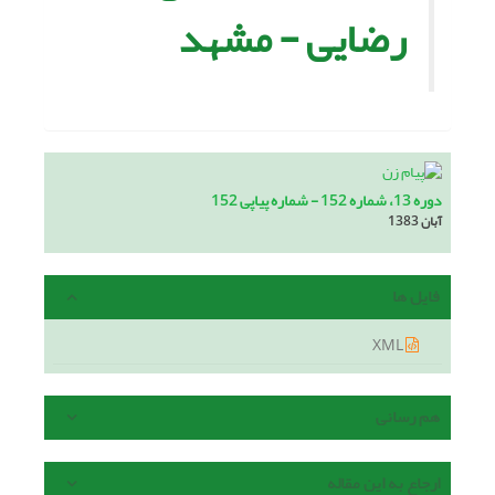
رضایى - مشهد
دوره 13، شماره 152 - شماره پیاپی 152
آبان 1383
فایل ها
XML
هم رسانی
ارجاع به این مقاله