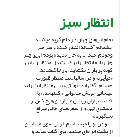
انتظار سبز
تمام ابرهاى جهان در دلم گریه مى‏کنند.
چشمانم آشیانه انتظار شده و سراسر
وجودم امید. تا به حال ندیده بودم ابرى چتر
هزارپاره انتظار را بر غربت دل منتظران، این
گونه پر باران بگشاید. بارها گفته‏اند:
«مى‏آیى.» و من سال‏هاست منتظر ظهورت
هستم. گفته‏اند: «وقتى بیایى منتظرانت را به
میهمانى خویش مى‏خوانى.» گفته‏اند: «با
آمدنت باران زیبایى مى‏بارد و هیچ کس از
دست‏هاى تهى و از سفره‏هاى خالى سراغ
نمى‏گیرد.»
... و من تو را مى‏شناسم؛ از آن سوى مهتاب و
از پشت ابرهاى سفید، بوى گلاب مى‏آید و