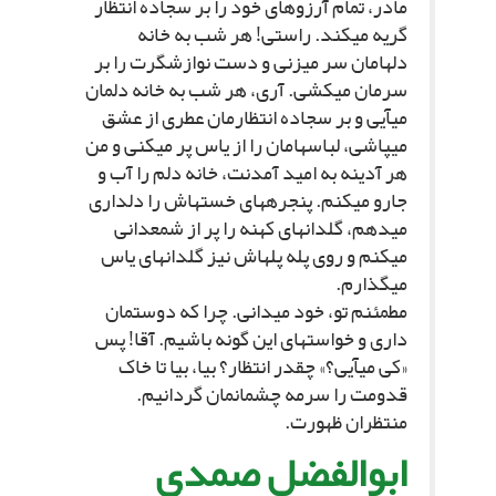
مادر، تمام آرزوهاى خود را بر سجاده انتظار
گریه مى‏کند. راستى! هر شب به خانه
دل‏هامان سر مى‏زنى و دست نوازشگرت را بر
سرمان مى‏کشى. آرى، هر شب به خانه دل‏مان
مى‏آیى و بر سجاده انتظارمان عطرى از عشق
مى‏پاشى، لباس‏هامان را از یاس پر مى‏کنى و من
هر آدینه به امید آمدنت، خانه دلم را آب و
جارو مى‏کنم. پنجره‏هاى خسته‏اش را دلدارى
مى‏دهم، گلدان‏هاى کهنه را پر از شمعدانى
مى‏کنم و روى پله پله‏اش نیز گلدان‏هاى یاس
مى‏گذارم.
مطمئنم تو، خود مى‏دانى. چرا که دوست‏مان
دارى و خواسته‏اى این گونه باشیم. آقا! پس
«کى مى‏آیى؟» چقدر انتظار؟ بیا، بیا تا خاک
قدومت را سرمه چشمان‏مان گردانیم.
منتظران ظهورت.
ابوالفضل صمدى