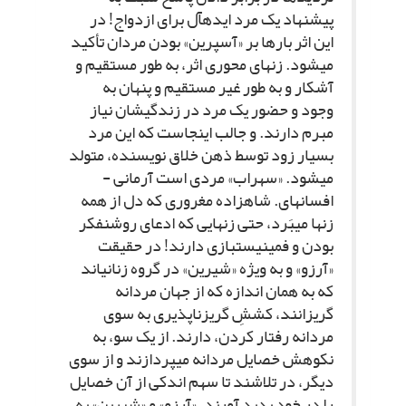
پیشنهاد یک مرد ایده‏آل براى ازدواج! در
این اثر بارها بر «آسپرین» بودن مردان تأکید
مى‏شود. زن‏هاى محورى اثر، به طور مستقیم و
آشکار و به طور غیر مستقیم و پنهان به
وجود و حضور یک مرد در زندگى‏شان نیاز
مبرم دارند. و جالب اینجاست که این مرد
بسیار زود توسط ذهن خلاق نویسنده، متولد
مى‏شود. «سهراب» مردى است آرمانى -
افسانه‏اى. شاهزاده مغرورى که دل از همه
زن‏ها مى‏بَرد، حتى زن‏هایى که ادعاى روشنفکر
بودن و فمینیست‏بازى دارند! در حقیقت
«آرزو» و به ویژه «شیرین» در گروه زنانى‏اند
که به همان اندازه که از جهان مردانه
گریزانند، کششِ گریزناپذیرى به سوى
مردانه رفتار کردن، دارند. از یک سو، به
نکوهش خصایل مردانه مى‏پردازند و از سوى
دیگر، در تلاشند تا سهم اندکى از آن خصایل
را در خود پدید آورند. «آرزو» و «شیرین» به