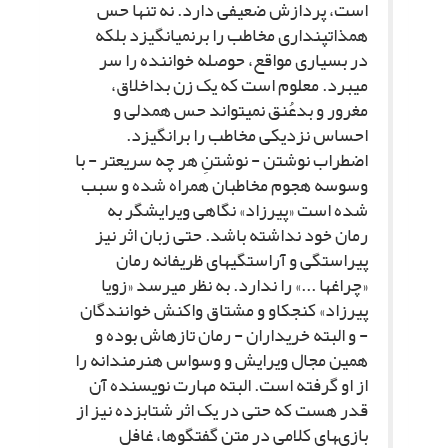
است، پردازش ضعیفى دارد. نه تنها حس
همذات‏پندارى مخاطب را برنمى‏انگیزد بلکه
در بسیارى مواقع، حوصله خواننده را سر
مى‏برد. معلوم است که یک زن بداخلاق،
مغرور و بدعُنق نمى‏تواند حس همدلى و
احساس نزدیکى مخاطب را برانگیزد.
اضطراب نوشتن - نوشتنِ هر چه سریع‏تر - با
وسوسه هجوم مخاطبان همراه شده و سبب
شده است «پیرزاد» نگاهى ویرایشگر به
رمان خود نداشته باشد. حتى زبان اثر نیز
پیراستگى و آراستگى‏هاى ظریفانه رمان
«چراغ‏ها ...» را ندارد. به نظر مى‏رسد «زویا
پیرزاد» کنجکاو و مشتاق واکنش خوانندگان
- و البته خریداران - رمان تازه‏اش بوده و
همین مجال ویرایش و وسواس هنرمندانه را
از او گرفته است. البته مهارت نویسنده آن
قدر هست که حتى در یک اثر شتابزده نیز از
بازى‏هاى کلامى در متن گفتگوها، غافل