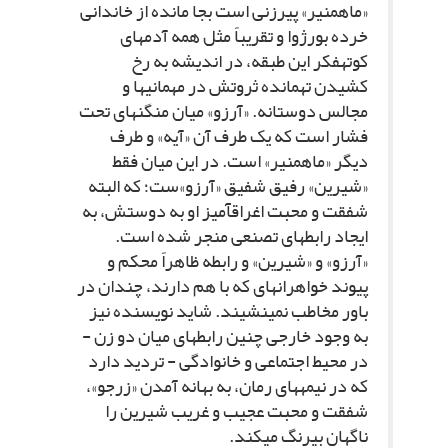
«ماه‏منیر» پیرزنى است بجا مانده از خاندانى
خرده بورژوا و تقریباً مثل همه آدم‏هاى
کوته‏فکر این طبقه، در اندیشه به رخ
کشیدن ته‏مانده ثروتش در مهمانى‏ها و
مجالس دوستانه. «آرزو» میان منگنه‏اى تحت
فشار است که یک طرف آن «آیه» و طرف
دیگر «ماه‏منیر» است. در این میان فقط
«شیرین» رفیق شفیق «آرزو»ست؛ که البته
شفقت و محبت اغراق‏آمیز او به دوستش، به
ایجاد رابطه‏اى تصنعى منجر شده است.
«آرزو» و «شیرین» و رابطه ظاهراً محکم و
پیوند خواهرانه‏اى که با هم دارند، چندان در
باور مخاطب نمى‏نشیند. شاید نویسنده نیز
به وجود خارجى چنین رابطه‏اى میان دو زن -
در محیط اجتماعى و خانوادگى - تردید دارد
که در نیمه‏هاى رمان، به بهانه آمدن «زرجو»،
شفقت و محبت عجیب و غریب شیرین را
ناگهان بى‏رنگ مى‏کند.