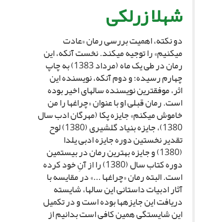
شهلا زرلکى‏
دو نکته، اهمیت بررسى رمان «عادت
مى‏کنیم» را توجیه مى‏کند. نخست آنکه، این
رمان در طى یک ماه (مرداد 1383) به چاپ
چهارم رسیده؛ و دوم آنکه، نویسنده این
اثر، موفق‏ترین نویسنده سال‏هاى اخیر بوده
است. رمان قبلى او با عنوان «چراغ‏ها را من
خاموش مى‏کنم» جایزه پکا (مهرگان ادب سال
1380)، جایزه بنیاد گلشیرى (1380) لوح
تقدیر نخستین دوره جایزه ادبى یلدا
(1380) و جایزه بهترین رمان در بیستمین
دوره کتاب سال (1380) را از آنِ خود کرده
است. البته رمان «چراغ‏ها ...» در مقایسه با
آثار ادبیات داستانى این سال‏ها، شایسته
دریافت این جایزه‏ها بوده است و در تکمیل
این شایستگى همین کافى است بدانیم از