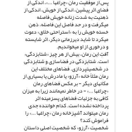
پس از موفقیت رمان «چراغ‏ها ...»، اندکى از
فضاى اثر پیشین، اندکى از خویش، اندکى از
ذهنیت به شدت زنانه خویش فاصله
مى‏گرفت و در حد فاصل این فاصله، ذهن
خسته خویش را به «استراحتى خلاق» دعوت
مى‏کرد تا شاید دیرزمانى دیگر، اثر شایسته
و درخورى از او مى‏خواندیم.
آفتِ این رمان، بیش از هر چیز «شتابزدگى»
است. شتابزدگى در فضاسازى و شتابزدگى
در شخصیت‏پردازى. فضاهاى مختلف این
رمان مثلاً خانه «آرزو» یا مادرش یا بسیارى از
مکان‏هاى دیگر - بر عکس فضاهاى رمان
«چراغ‏ها ...» - در خاطر نمى‏مانند زیرا به میزان
کافى به جزئیات فضاهاى پس‏زمینه اثر
پرداخته نشده است. کدام خواننده جدى
رمان مى‏تواند آشپزخانه رمان «چراغ‏ها ...» را
فراموش کند؟
شخصیت «آرزو» که شخصیت اصلى داستان