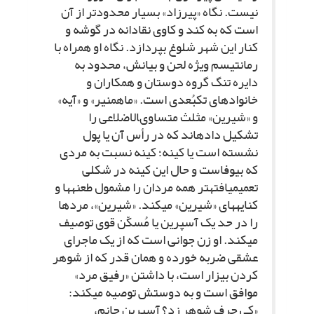
نیست. نگاه «پیرزاد» بسیار محدودتر از آن
است که به کند و کاوى نقادانه در گوشه و
کنار این شهر شلوغ بپردازد. نگاه او همراه با
رمانتیسم ویژه لحن و بیانش، محدود به
دایره تنگ گروه دوستان و همکاران و
خانواده‏اى تک‏بُعدى است. «ماه‏منیر» و «آیه»
و «شیرین» مثلث متساوى‏الاضلاعى را
تشکیل داده‏اند که در رأس آن یا پول
نشسته است یا کینه؛ کینه نسبت به مردى
که بى‏وفاست و حال این کینه در شکلى
تعمیم‏یافته‏تر همه مردان را مشمول طعنه‏ها و
کنایه‏هاى «شیرین» مى‏کند. «شیرین»، مردها
را در حد یک آسپرین یا مُسکّن قوى توصیف
مى‏کند. او زن جوانى است که از یک ماجراى
عشقى ضربه خورده و همان قدر که از شوهر
کردن بیزار است، با داشتن «رفیق مرد»
موافق است و به دوستش توصیه مى‏کند:
«کى حرف شوهر زد؟ آسپرین جانم،