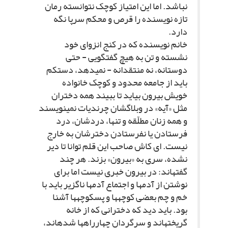
نباشد. اما این امتیاز کوچک نتوانسته رمان
تازه نویسنده را قرص و محکم سرپا نگه
دارد.
خانم نویسنده که در کنج انزواى خود
نشسته و تن به هیچ گفتگویى - حتى
دوستانه، نه منتقدانه - نمى‏دهد، دست‏کم
باید از جامعه محدود و کوچک خانواده
خویش بیرون بیاید تا ببیند همه دختران
مثل «آیه» در وب‏لاگ‏شان چرندیات نمى‏نویسند
و همه زنان مطلّقه و تنها، دردشان، درد
فرستادن یا نفرستادن دخترشان به خارج
نیست. اى کاش صاحب این قلم توانا تا دیر
نشده، سرى به «بیرون» بزند. هر چند
گفته‏اند: در بیرون خبرى نیست اما براى
نوشتن از آدم‏ها و اجتماع آدم‏ها ناگزیر باید با
خم و چم بعضى کوچه‏ها و پس‏کوچه‏ها آشنا
بود. باید دید که دخترانى که از خانه
گریخته‏اند و سرگردان چهارراهها شده‏اند،