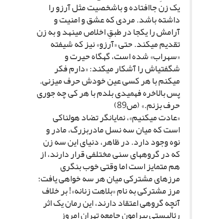
یک زن جاافتاده و باشخصیت مثل آرزو را
داشته باشد. مردى که عشق و امنیت و
آرامش را یکجا در طبقِ اخلاص مى‏نهد و به زن
تقدیم مى‏کند. حتى «آرزو» نیز که شیفته
«سهراب» شده است، گهگاه حیرت و
شگفتى‏اش را آشکار مى‏کند: «دارم فکر
مى‏کنم با هر کسى عین خودش حرف مى‏زنى.
پس بالاخره فهمیدى بلدم با هر کى چه جورى
حرف بزنم.» (ص‏89)
«عادت مى‏کنیم»، نمایانگر تضاد هولناکى
است که میان سه نسل مادربزرگ، مادر و
نوه وجود دارد. در ظاهر، دنیاى این سه زن
که در گروههاى سنى مختلفى قرار دارند، از
هم متمایز است اما وقتى خوب بنگرى
مرزهاى مشترکى میان هر سه خواهى یافت؛
مرز مشترکى به نام «بلاهت زنانه»! بر خلاف
آنچه گروهى اعتقاد دارند، این رمان یک اثر
رئالیستى پیرامون جامعه تهران امروز