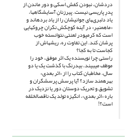
دردشان، نبودن کفش اسکى و دور ماندن از
پدرِ پاریسى نیست. پیرزنانِ آسایشگاهها،
یاد دلبرى‏هاى جوانى‏شان را از یاد برده‏اند و
«ماه‏منیر» در آینه کوچکش نگران چروک‏هایى
است که کرم‏پودر لعنتى نتوانسته خوب
پرشان کند. این تفاوت ره، ریشه‏اش از
کجاست تا به کجا؟
راستى چرا نویسنده یک اثر موفق، خود را
موظف مى‏بیند، بى‏درنگ با گذشت یک یا دو
سال، مخاطبان کتاب را از «اثر بعدى»
بهره‏مند سازد؟ آیا پرسش پرسشگران و
تشویق و تحریک دوستان دور یا نزدیک در
باره «اثر بعدى»، انگیزه تولد یک ناقص‏الخلقه
است؟!