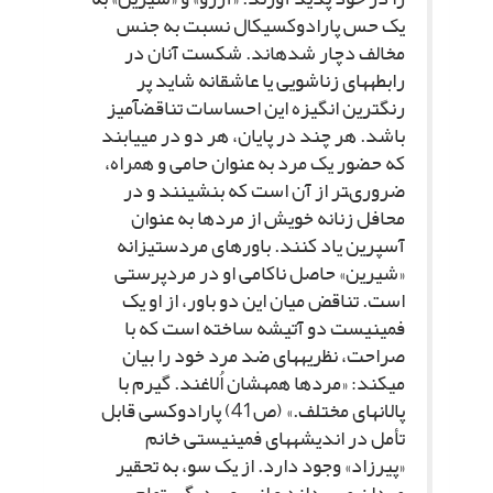
یک حس پارادوکسیکال نسبت به جنس
مخالف دچار شده‏اند. شکست آنان در
رابطه‏هاى زناشویى یا عاشقانه شاید پر
رنگ‏ترین انگیزه این احساسات تناقض‏آمیز
باشد. هر چند در پایان، هر دو در مى‏یابند
که حضور یک مرد به عنوان حامى و همراه،
ضرورى‏تر از آن است که بنشینند و در
محافل زنانه خویش از مردها به عنوان
آسپرین یاد کنند. باورهاى مردستیزانه
«شیرین» حاصل ناکامى او در مردپرستى
است. تناقض میان این دو باور، از او یک
فمینیست دو آتیشه ساخته است که با
صراحت، نظریه‏هاى ضد مرد خود را بیان
مى‏کند: «مردها همه‏شان اُلاغند. گیرم با
پالان‏هاى مختلف.» (ص‏41) پارادوکسى قابل
تأمل در اندیشه‏هاى فمینیستى خانم
«پیرزاد» وجود دارد. از یک سو، به تحقیر