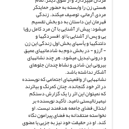
مردان مى‏پردازد و از سوى دیگر، تمام
هستى زن را وابسته به حضور حمایت‏گر
مردى آرمانى، توصیف مى‏کند. زندگى
قهرمان این داستان به دو بخش تقسیم
مى‏شود: پیش از آشنایى با آن مرد کامل رؤیا
یى و پس از آشنایى با او. افسردگى‏ها و
دلتنگى‏ها و یأس‏هاى بخش اول زندگى این زن
- آرزو - در بخش دوم به شادمانى‏هاى عمیق
و درونى تبدیل مى‏شود، هر چند نشانه‏هاى
بیرونى این شادى و نشاط چندان جلوه‏اى
آشکار نداشته باشد.
نشانه‏هایى از واقعیت‏هاى اجتماعى که نویسنده
در اثر خود گنجانده، چنان کمرنگ و بى‏اثرند
که نمى‏توان این اثر را یک گزارش دست‏کم
نیمه‏رئالیستى نامید. تأکید نویسنده بر
ابتذال فضاى جامعه هدفمند نیست. او
نخواسته منتقدانه به فضاى پیرامون نگاه
کند. او در حقیقت خود نیز به جزیى یا عضوى