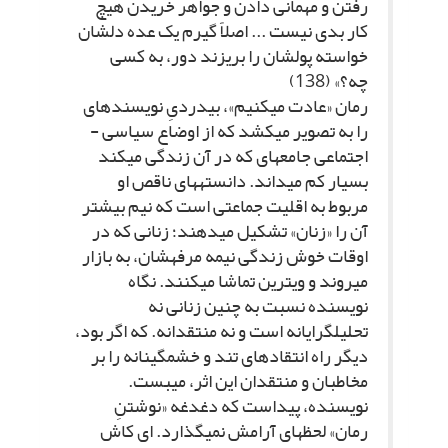
رفتن و مهمانى دادن و جواهر خریدن هیچ
کار بدى نیست ... اصلاً گیرم یک عده دل‏شان
خواسته پول‏شان را بریزند دور، به کسى
چه؟» (138)
رمان «عادت مى‏کنیم»، بى‏دردىِ نویسنده‏اى
را به تصویر مى‏کشد که از اوضاع سیاسى -
اجتماعى جامعه‏اى که در آن زندگى مى‏کند
بسیار کم مى‏داند. دانسته‏هاى ناقص او
مربوط به اقلیت جماعتى است که نیم بیشتر
آن را «زنان» تشکیل مى‏دهند؛ زنانى که در
اوقات خوش زندگى نیمه مرفه‏شان، به بازار
مى‏روند و ویترین تماشا مى‏کنند. نگاه
نویسنده نسبت به چنین زنانى نه
تحلیل‏گرایانه است و نه منتقدانه. که اگر بود،
دیگر راه انتقادهاى تند و خشمگینانه را بر
مخاطبان و منتقدان این اثر، مى‏بست.
نویسنده، پیداست که دغدغه «نوشتنِ
رمان» لحظه‏اى آرامش نمى‏گذارد. اى کاش