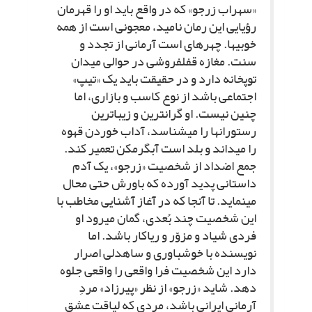
«سهراب زرجو» که در واقع باید او را قهرمان
رؤیایى این رمان نامید، معجونى است از همه
خوبى‏ها. چهره‏اى است آرمانى از تجدد و
سنت. مغازه قفل‏فروشى در حوالى میدان
توپخانه دارد و در حقیقت باید یک «تیپ»
اجتماعى باشد از نوع کاسب و بازارى، اما
چنین نیست. او گران‏ترین و زیباترین
رستوران‏ها را مى‏شناسد، آداب خوردن قهوه
را مى‏داند و بلد است آبگرمکن تعمیر کند.
جمع اضداد از شخصیت «زرجو»، یک آدم
داستانى پدید آورده که باورش حتى محال
مى‏نماید. تا آنجا که در آغاز آشنایى مخاطب با
این شخصیت چند بُعدى، گمان مى‏رود او
فردى شیاد و مزوّر و ریاکار باشد. اما
نویسنده با خوش‏باورى و ساه‏دلى اصرار
دارد این شخصیت فرا واقعى را واقعى جلوه
دهد. شاید «زرجو» از نظر «پیرزاد» مردِ
آرمانىِ ایرانى باشد، مردى که لیاقت عشق