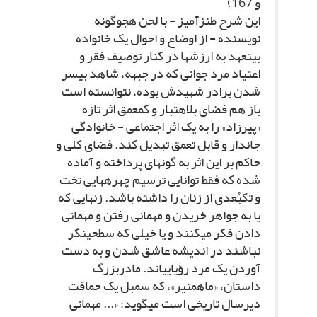
و 167)
این شرح طنزآمیز - با لحن هجوگونه
نویسنده - از اوضاع و احوال یک خانواده
بى‏تعهد به ارزش‏ها در کنار توصیف فقر و
اعتیاد مرد جوانى که در جبهه، شاهد بى‏سر
شدن برادر شهیدش بوده، نتوانسته است
باز هم فضاى بلاهت‏بار و کم‏عمق اثر تازه
«پیرزاد» را به یک اثر اجتماعى - خانوادگى
جاندار و قابل تعمق تبدیل کند. فضاى کلى و
حاکم بر این اثر به گونه‏اى پرداخته و آماده
شده که فقط توانایى ترسیم چهره‏هایى تخت
و تک‏بُعدى از زنان را داشته باشد. زن‏هایى که
یا به جواهر خریدن و مهمانى رفتن و مهمانى
دادن فکر مى‏کنند و یا خیلى که سطحى‏نگر
نباشند در اندیشه عاشق شدن و به دست
آوردن یک مرد رؤیایى‏اند. مادربزرگ
داستان، «ماه‏منیر»، که سمبل یک حماقت
دیرسال تاریخى است مى‏گوید: «... مهمانى