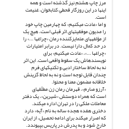
مرز چاپ هشتم نیز گذشته است و همه
اینها در این روزگار قحطىِ کتابخوان، غنیمت
است.
و اما «عادت مى‏کنیم» که چهارمین چاپ خود
را مدیون موفقیت‏هاى اثر قبلى است، هیچ یک
از مؤلفه‏هاى متمایزکننده رمان «چراغ‏ها ...» را
در حد کمال دارا نیست. در برابر امتیارات
«چراغ‏ها ...»، «عادت مى‏کنیم» براى
نویسنده‏اش یک سقوط واقعى است. این اثر
نه به لحاظ ساختار ادبى و تکنیک‏هاى فرم
چندان قابل توجه است و نه به لحاظ گزینش
خلاقانه مضمون معنا و محتوا.
«آرزو صارم»، قهرمان رمان زن مطلّقه‏اى
است که همراه دوستش «شیرین»، یک دفتر
معاملات ملکى را در تهران اداره مى‏کند.
دخترى هفده هجده ساله به نام «آیه» دارد
که اصرار مى‏کند براى ادامه تحصیل، از ایران
خارج شود و به پدرش در پاریس بپیوندد.