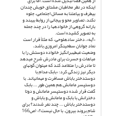
از همین فضا تبدیل شده است. اما براى
اینکه در نظر مخاطبان مشتاق خویش چندان
بى‏طرف و بى‏اعتنا به مسائل اجتماعى، جلوه
نکند، تصاویر محو و بى‏جانى از روابط بى‏بند و
بارانه گروهى از خانواده‏ها را در چند جمله
به تصویر کشیده است.
«آیه»، دختر ساده‏لوحى، که مثلاً قرار است
نماد جوانان سطحى‏نگر امروزى باشد،
وضعیت غبطه‏برانگیز خانواده دوستش را با
مباهات و حسرت براى مادرش شرح مى‏دهد
تا مادرش را متقاعد کند که مى‏توان گونه‏اى
دیگر نیز زندگى کرد: «بابک مدام با
دوست‏دختر باباش مسافرت و مهمانى‏اند. با
دوست‏پسر مامانش هم همین طور ... بابک
گفت قرار شده دوست‏پسرِ مامانش و دوتا
دخترانش با بابک و مامانش و باباش و
دوست‏دختر باباش ... چند نفر شدند؟ براى
شام بروند بیرون. با حال نیست؟» (ص‏166