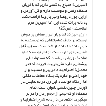
آسپرین! احتیاج به کسى دارى که با قربان
صدقه رفتن و دوستت دارم و گل آوردن و
از این جور دروغ‏ها و نیز بازى‏ها آرامت بکند.
به دلم برات شده این آقا آسپرین فردِ
اعلاست.» (ص‏25)
«آرزو» نیز که تمام بار امرار معاش بر دوش
اوست، بر خلاف تمام تلاشى که نویسنده به
خرج داده یا نداده، از شخصیت عمیق و قابل
تأملى برخوردار نیست. از نظر نویسنده، او
نماد یک زن ایرانى است که مسئولیت‏هاى
بى‏شمارى دارد مثل تربیت فرزند (دختر
محصل) احترام به مادر پیر و مستبد و از
خودراضى و اداره یک بنگاه معاملات ملکى.
اما از نگاه خواننده، این زن در به نمایش در
آوردن چنین نقشى ناتوان است. تمام
دغدغه او که نیمى از حجم رمان را در بر
مى‏گیرد، اختصاص دارد به شرح اضطراب‏ها و
تردیدها در برابر دادن پاسخ مثبت به