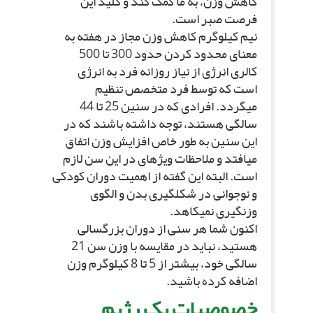
کاهش وزن، به ما کمک کند و کلید این
فرصت صبر است.
نیم کیلوگرم کاهش وزن مجاز در هفته به
معناى محدود کردن حدود 300 تا 500
کالرى انرژى از نیاز روزانه فرد به انرژى
است که توسط فرد متخصص تنظیم
مى‏گردد. افرادى که در سنین 25 تا 44
سالگى هستند، توجه داشته باشند که در
این سنین به طور خاص افزایش وزن اتفاق
مى‏افتد و ملاحظات ویژه‏اى در این سن لازم
است. البته این گفته از اهمیت دوران کودکى
و نوجوانى در شکل‏گیرى بدن و الگوى
وزن‏گیرى نمى‏کاهد.
اکنون شما هر سنى از دوران بزرگسالى
هستید، نباید در مقایسه با وزن سن 21
سالگى خود، بیشتر از 5 تا 8 کیلوگرم وزن
اضافه کرده باشید.
خصوصیات یک رژیم