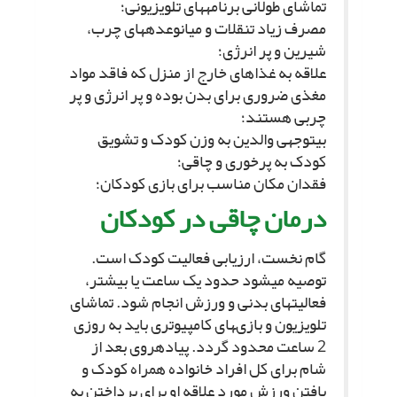
تماشاى طولانى برنامه‏هاى تلویزیونى؛
مصرف زیاد تنقلات و میان‏وعده‏هاى چرب،
شیرین و پر انرژى؛
علاقه به غذاهاى خارج از منزل که فاقد مواد
مغذى ضرورى براى بدن بوده و پر انرژى و پر
چربى هستند؛
بى‏توجهى والدین به وزن کودک و تشویق
کودک به پرخورى و چاقى؛
فقدان مکان مناسب براى بازى کودکان؛
درمان چاقى در کودکان‏
گام نخست، ارزیابى فعالیت کودک است.
توصیه مى‏شود حدود یک ساعت یا بیشتر،
فعالیت‏هاى بدنى و ورزش انجام شود. تماشاى
تلویزیون و بازى‏هاى کامپیوترى باید به روزى
2 ساعت محدود گردد. پیاده‏روى بعد از
شام براى کل افراد خانواده همراه کودک و
یافتن ورزش مورد علاقه او براى پرداختن به