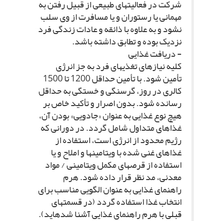
شرکت در فعالیت‏هاى طبیعى از قبیل رفتن به
مهمانى یا رستوران و یا مسافرت از وى سلب
نشود و به علاوه با ذائقه و عادات زندگى فرد
نزدیک بوده و تطابق داشته باشد.
- دریافت غذایى‏
کلیه نیازهاى تغذیه‏اى فرد به جز انرژى
تأمین شود. با تأمین حداقل 1200 تا 1500
کالرى در روز، گرسنگى و خستگى به حداقل
رسانده شود. بدون اصرار و تأکید خاص بر
هیچ نوع غذایى به عنوان «جادویى» بودن آن،
غذاهاى متداول شامل گردد. در دورانى که
رژیم محدود از انرژى است، استفاده از
غذاهاى غنى شده با ویتامین‏ها و املاح و یا
استفاده از قرص‏هاى مکمل ویتامینى / مواد
معدنى، مد نظر قرار داده شود. هرم
راهنماى غذایى به عنوان الگویى مناسب براى
انتخاب غذا استفاده گردد (در قسمت‏هاى
قبلى با هرم راهنماى غذایى آشنا شده‏اید).