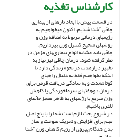
کارشناس تغذیه‏
در قسمت پیش با ابعاد تازه‏اى از بیمارى
چاقى آشنا شدیم. اکنون مى‏خواهیم به
رژیم‏هاى درمانى مربوط به اضافه وزن و
روش‏هاى صحیح کنترل وزن بپردازیم.
چاقى باید مشابه انواع بیمارى‏هاى مزمن در
نظر گرفته شود. درمان چاقى نیز نیاز به
تغییر درازمدت در نحوه زندگى دارد تا
اینکه بخواهیم فقط به دنبال راههاى
کوتاه‏مدت و به سادگى دریافت قرص براى
درمان دوهفته‏اى سرماخوردگى یا کاهش
وزن سریع با رژیم‏هاى به ظاهر معجزه‏آساى
لاغرى باشیم.
در شروع بحث لازم است شما را با پنج اصل
مهم براى افزایش و تحریک سوخت و ساز
بدن هنگام پیروى از رژیم کاهش وزن آشنا
سازیم.