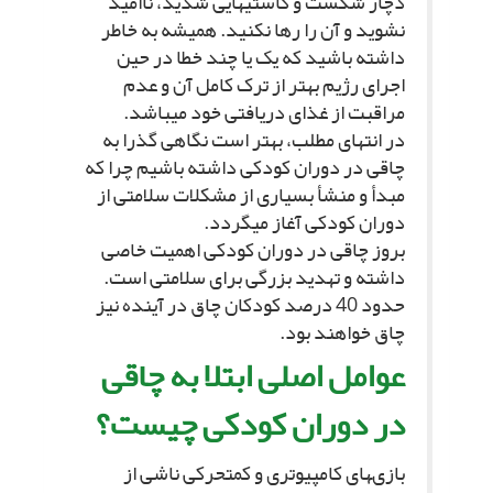
دچار شکست و کاستى‏هایى شدید، ناامید
نشوید و آن را رها نکنید. همیشه به خاطر
داشته باشید که یک یا چند خطا در حین
اجراى رژیم بهتر از ترک کامل آن و عدم
مراقبت از غذاى دریافتى خود مى‏باشد.
در انتهاى مطلب، بهتر است نگاهى گذرا به
چاقى در دوران کودکى داشته باشیم چرا که
مبدأ و منشأ بسیارى از مشکلات سلامتى از
دوران کودکى آغاز مى‏گردد.
بروز چاقى در دوران کودکى اهمیت خاصى
داشته و تهدید بزرگى براى سلامتى است.
حدود 40 درصد کودکان چاق در آینده نیز
چاق خواهند بود.
عوامل اصلى ابتلا به چاقى
در دوران کودکى چیست؟
بازى‏هاى کامپیوترى و کم‏تحرکى ناشى از