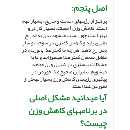
اصل پنجم:
پرهیز از رژیم‏هاى «سخت و سریع» بسیار مهم
است. کاهش وزن آهسته، بسیار کاراتر و
بهتر است چون سبب مى‏شود بدن به تدریج
تطبیق یابد و کاهش کمترى در سوخت و ساز
بدن رخ دهد. هر چه ما کمتر غذا بخوریم، در
مقابل بدن‏مان کمتر غذا مى‏سوزاند و ما با
مشکلات بیشترى در کنترل وزن مواجه
مى‏شویم. بنابراین صحیح غذا خوردن در
پیگیرى رژیم‏هاى کاهش وزن بسیار مهم‏تر از
نخوردن غذا است.
آیا مى‏دانید مشکل اصلى
در برنامه‏هاى کاهش وزن
چیست؟