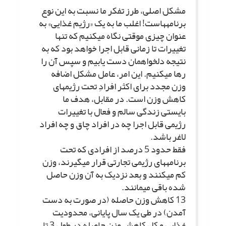
مشکل اصلى، طرز تفکر ما نسبت به این نوع
برنامه‏هاست! اغلب ما به یک «رژیم غذایى» به
عنوان چیزى موقتى نگاه مى‏کنیم که تنها
تغییرات تا زمانى قابل اجرا خواهد بود که به
نتیجه دلخواه‏مان دست یابیم و سپس آن را
رها مى‏کنیم. این امر، عامل مشکل اضافه
وزن مجدد براى اکثر افرادِ تحت رژیم‏هاى
کاهش وزن است. در مقابل، هدف ما
بایستى زندگى سالم و فعال با تغییرات
رژیمى قابل اجرا چه در افراد چاق و چه افراد
لاغر باشد.
فقط حدود 5 درصد از افرادى که تحت
برنامه‏هاى رژیمى تجارتى قرار مى‏گیرند، وزن
کم مى‏کنند و بعد نزدیک به آن وزن حاصل
شده باقى مى‏مانند.
13 کاهش وزن حاصله (در صورت به دست
آمدن) در طى یک سال پایانى، محدودیت
غذایى و کل کاهش وزن حاصله در طول 3 تا