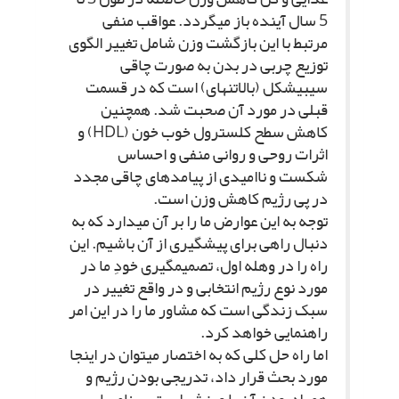
5 سال آینده باز مى‏گردد. عواقب منفى
مرتبط با این بازگشت وزن شامل تغییر الگوى
توزیع چربى در بدن به صورت چاقى
سیبى‏شکل (بالاتنه‏اى) است که در قسمت
قبلى در مورد آن صحبت شد. همچنین
کاهش سطح کلسترول خوب خون (HDL) و
اثرات روحى و روانى منفى و احساس
شکست و ناامیدى از پیامدهاى چاقى مجدد
در پى رژیم کاهش وزن است.
توجه به این عوارض ما را بر آن مى‏دارد که به
دنبال راهى براى پیشگیرى از آن باشیم. این
راه را در وهله اول، تصمیم‏گیرى خودِ ما در
مورد نوع رژیم انتخابى و در واقع تغییر در
سبک زندگى است که مشاور ما را در این امر
راهنمایى خواهد کرد.
اما راه حل کلى که به اختصار مى‏توان در اینجا
مورد بحث قرار داد، تدریجى بودن رژیم و