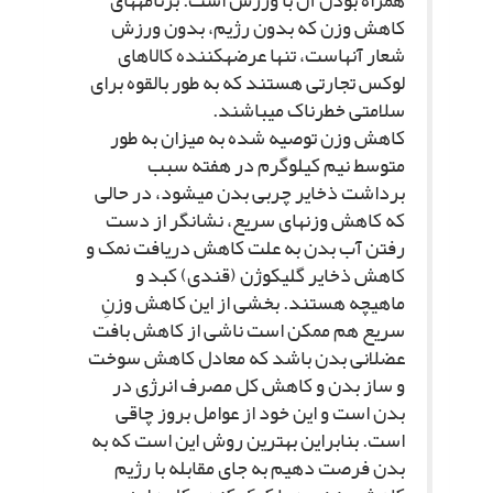
همراه بودن آن با ورزش است. برنامه‏هاى
کاهش وزن که بدون رژیم، بدون ورزش
شعار آنهاست، تنها عرضه‏کننده کالاهاى
لوکس تجارتى هستند که به طور بالقوه براى
سلامتى خطرناک مى‏باشند.
کاهش وزن توصیه شده به میزان به طور
متوسط نیم کیلوگرم در هفته سبب
برداشت ذخایر چربى بدن مى‏شود، در حالى
که کاهش وزن‏هاى سریع، نشانگر از دست
رفتن آب بدن به علت کاهش دریافت نمک و
کاهش ذخایر گلیکوژن (قندى) کبد و
ماهیچه هستند. بخشى از این کاهش وزنِ
سریع هم ممکن است ناشى از کاهش بافت
عضلانى بدن باشد که معادل کاهش سوخت
و ساز بدن و کاهش کل مصرف انرژى در
بدن است و این خود از عوامل بروز چاقى
است. بنابراین بهترین روش این است که به
بدن فرصت دهیم به جاى مقابله با رژیم