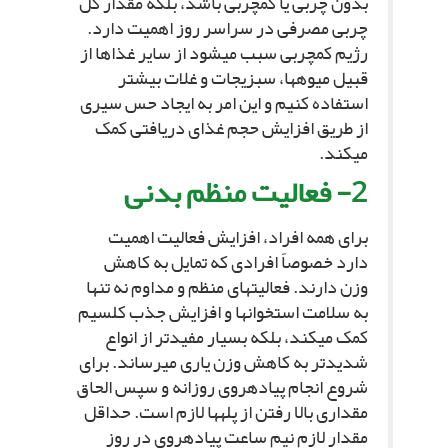
بدون چربى یا کم‏چربى باشد، بلکه مقدار کل
چربى مصرفى در سراسر روز اهمیت دارد.
رژیم کم‏چربى سبب مى‏شود از سایر غذاها از
قبیل میوه‏ها، سبزیجات و غلات بیشتر
استفاده کنیم و این امر به ایجاد حس سیرى
از طریق افزایش حجم غذاى دریافتى کمک
مى‏کند.
2- فعالیت منظم بدنى‏
براى همه افراد، افزایش فعالیت اهمیت
دارد خصوصاً افرادى که تمایل به کاهش
وزن دارند. فعالیت‏هاى منظم و مداوم نه تنها
به سلامت استخوان‏ها و افزایش جذب کلسیم
کمک مى‏کند، بلکه بسیار مفیدتر از انواع
شدیدتر به کاهش وزن یارى مى‏رساند. براى
شروع انجام پیاده‏روى روزانه و سپس الحاق
مقدارى بالا رفتن از پله‏ها لازم است. حداقل
مقدار لازم نیم ساعت پیاده‏روى در روز