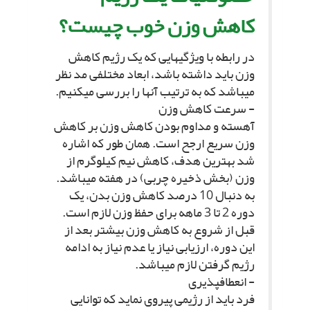
کاهش وزن خوب چیست؟
در رابطه با ویژگى‏هایى که یک رژیم کاهش
وزن باید داشته باشد، ابعاد مختلفى مد نظر
مى‏باشد که به ترتیب آنها را بررسى مى‏کنیم.
- سرعت کاهش وزن‏
آهسته و مداوم بودن کاهش وزن بر کاهش
وزن سریع ارجح است. همان طور که اشاره
شد بهترین هدف، کاهش نیم کیلوگرم از
وزن (بخش ذخیره چربى) در هفته مى‏باشد.
به دنبال 10 درصد کاهش وزن بدن، یک
دوره 2 تا 3 ماهه براى حفظ وزن لازم است.
قبل از شروع به کاهش وزن بیشتر بعد از
این دوره، ارزیابى نیاز یا عدم نیاز به ادامه
رژیم گرفتن لازم مى‏باشد.
- انعطاف‏پذیرى‏
فرد باید از رژیمى پیروى نماید که توانایى