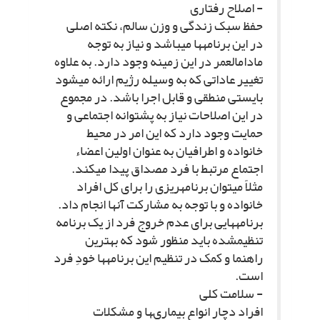
- اصلاح رفتارى‏
حفظ سبک زندگى و وزن سالم، نکته اصلى
در این برنامه‏ها مى‏باشد و نیاز به توجه
مادام‏العمر در این زمینه وجود دارد. به علاوه
تغییر عاداتى که به وسیله رژیم ارائه مى‏شود
بایستى منطقى و قابل اجرا باشد. در مجموع
در این اصلاحات نیاز به پشتوانه اجتماعى و
حمایت وجود دارد که این امر در محیط
خانواده و اطرافیان به عنوان اولین اعضاء
اجتماع مرتبط با فرد مصداق پیدا مى‏کند.
مثلاً مى‏توان برنامه‏ریزى را براى کل افراد
خانواده و با توجه به مشارکت آنها انجام داد.
برنامه‏هایى براى عدم خروج فرد از یک برنامه
تنظیم‏شده باید منظور شود که بهترین
راهنما و کمک در تنظیم این برنامه‏ها خودِ فرد
است.
- سلامت کلى‏
افراد دچار انواع بیمارى‏ها و مشکلات