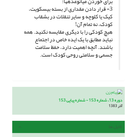
براى خوردن میان‏وعده‏ها؛
3- قرار دادن مقدارى از بسته بیسکویت،
کیک یا کلوچه و سایر تنقلات در بشقاب
کودک، نه تمام آن!
هیچ کودکى را با دیگرى مقایسه نکنید. همه
نباید مطابق با یک ایده خاص در اجتماع
باشند. آنچه اهمیت دارد، حفظ سلامت
جسمى و سلامتى روحى کودک است.
دوره 13، شماره 153 - شماره پیاپی 153
آذر 1383
فایل ها