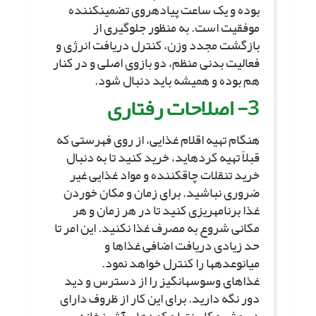
بوده و یک ساعت پیاده‏روى تضمین‏کننده
موفقیت است. به منظور جلوگیرى از
بازگشت مجدد وزن، کنترل دریافت انرژى و
فعالیت بدنى منظم، دو بازوى اصلى و در کنار
هم بوده و همیشه باید دنبال شود.
3- اصلاحات رفتارى‏
هنگام تهیه اقلام غذایى، از روى فهرستى که
قبلاً تهیه کرده‏اید، خرید کنید تا به دنبال
خرید تنقلات چاق‏کننده و مواد غذایى غیر
ضرورى نباشید. براى زمان و مکان خوردن
غذا برنامه‏ریزى کنید تا در هر زمان و هر
مکانى شروع به مصرف غذا نکنید. این امر تا
حد زیادى دریافت اضافى غذاها و
میان‏وعده‏ها را کنترل خواهد نمود.
غذاهاى وسوسه‏انگیز را از دسترس و دید
دور نگه دارید. براى این کار از ظروف داراى