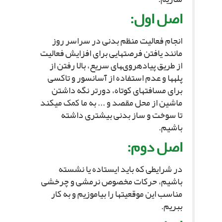
اصل اول:
انجام فعالیت منظم بدنى در سراسر روز
مانند یافتن فرصت‏هایى براى افزایش فعالیت
از طریق پیاده‏روى‏هاى سریع، بالا رفتن از
پله‏ها و عدم استفاده از آسانسور و تاکسى
براى مسافت‏هاى کوتاه، دورتر نگه داشتن
ماشین از محل مقصد و ... به ما کمک مى‏کند
تا سوخت و ساز بدنى بیشترى داشته
باشیم.
اصل دوم:
در شرایطى که باید ایستاده یا نشسته
باشیم، حرکات مخصوص نرمشى و چرخشى
مناسب این موقعیت‏ها را بیاموزیم و به کار
ببریم.