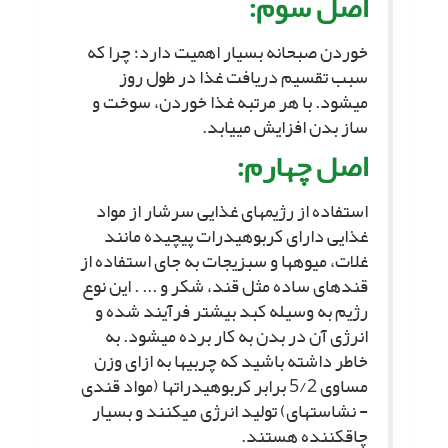
اصل سوم:
خوردن صبحانه بسیار اهمیت دارد؛ چرا که
سبب تقسیم دریافت غذا در طول روز
مى‏شود. با هر مرتبه غذا خوردن، سوخت و
ساز بدن افزایش مى‏یابد.
اصل چهارم:
استفاده از رژیم‏هاى غذایى سرشار از مواد
غذایى داراى کربوهیدرات پیچیده مانند
غلات، میوه‏ها و سبزیجات به جاى استفاده از
قندهاى ساده مثل قند، شکر و ... . این نوع
رژیم به وسیله کبد بیشتر فرآیند شده و
انرژى آن در بدن به کار برده مى‏شود. به
خاطر داشته باشید که چربى‏ها به ازاى وزن
مساوى 5/2 برابر کربوهیدرات‏ها (مواد قندى
- نشاسته‏اى) تولید انرژى مى‏کنند و بسیار
چاق‏کننده هستند.