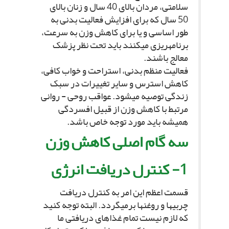
سلامتى، مردان بالاى 40 سال و زنان بالاى
50 سال که براى افزایش فعالیت بدنى به
طور اساسى و یا براى کاهش وزن به سرعت،
برنامه‏ریزى مى‏کنند باید تحت نظر پزشک
معالج باشند.
فعالیت منظم بدنى، استراحت و خواب کافى،
کاهش استرس و سایر تغییرات در سبک
زندگى توصیه مى‏شود. عواقب روحى - روانى
مرتبط با کاهش وزن از قبیل افسردگى
همیشه باید مورد توجه خاص باشد.
سه گام اصلى کاهش وزن‏
1- کنترل دریافت انرژى‏
قسمت اعظم این امر به کنترل دریافت
چربى‏ها و روغن‏ها برمى‏گردد. البته توجه کنید
که لازم نیست تمام غذاهاى دریافتى ما