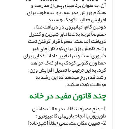
آن، به عنوان برنامه‏هاى پس از مدرسه و
هنگام ورزش مدرسه، دو ایده خوب براى
افزایش فعالیت کودک هستند.
دومین گام، میانه‏روى در دریافت غذا،
خصوصاً توجه به غذاهاى شیرین و کنترل
دریافت آنهاست. معمولاً قرار گرفتن تحت
رژیم کاهش وزن براى کودکان چاق غیر
ضرورى است و تنها تغییر عادات غذایى براى
حفظ وزن کنونى کودک به او کمک خواهد
کرد. به این ترتیب با تعدیل افزایش وزن،
رشد قدى رخ مى‏دهد که این رشد به
موفقیت کمک مى‏کند.
چند قانون مفید در خانه‏
1- منع مصرف تنقلات در حالت تماشاى
تلویزیون یا انجام بازى‏هاى کامپیوترى؛
2- تعیین مکان مشخصى (مثلاً آشپزخانه)