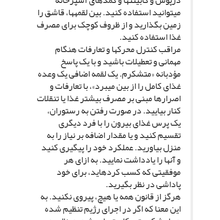
درپوش و کابینت‏ها و کمدهاى آشپزخانه
مى‏توانید استفاده کنید. بین لقمه‏ها، قاشق را
زمین بگذارید و از ظروف کوچک براى مصرف
غذا استفاده کنید.
مراقب کنترل محرک‏ها و تعارفات هنگام
مهمانى و تعطیلات باشید و با یک پاسخ
مؤدبانه «متشکرم. یک لقمه اضافى یک وعده
غذاى کامل را از بین مى‏برد»، با تعارفات و
اصرارها مبنى بر مصرف بیشتر غذا یا تنقلات
کنار بیایید. در صورت رفتن به رستوران،
یک پرس غذاى بیرون را با فرد دیگرى
تقسیم کنید و یا مقدار اضافه بر نیاز را به
منزل بیاورید. عملکرد خود را پیگیرى کنید
و آنها را یادداشت نمایید. به ازاى هر
موفقیتى که کسب کرده‏اید، براى خود
پاداشى در نظر بگیرید.
هرگز از قانون همه یا هیچ، پیروى نکنید. به
این معنا که اگر در اجراى رژیم تنظیم شده