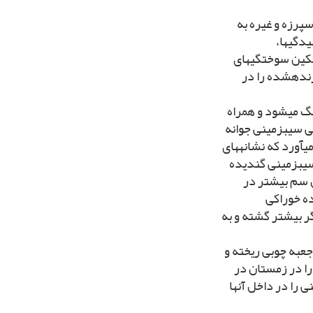
اسپرزه و غیره به
دگى‏ها،
سکین سوختگى‏هاى
نده‏شده را در
نگ مى‏شود و همراه
تى سیب‏زمینى جوانه
‏آورد که نشانه‏هاى
سیب‏زمینى گندیده
ن سم بیشتر در
ده خوراکى
ارد ولى اگر بیشتر گشته و به
جعبه چوبى ریخته و
را در زمستان در
نى را در داخل آنها