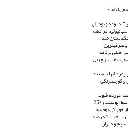
سمى) باشد.
آند بوده و بومیان
سپانیولى، در دهه
ت تنگدستان شد.
باصرفه‏ترین
ر اصلى برنامه
 صورت غنى از چربى
مره آنها نیستند.
 و گوجه‏فرنگى
وست خورده شود،
سرشار از کربوهیدرات مرکب و الیاف گیاهى مى‏باشد. یک سیب‏زمینى متوسط (پوست‏دار) 25
ون‏تر از 40 درصد مقدار مجاز خوراکى توصیه
شده (آر دى اى) ویژه بزرگسالان، توأم با 20 درصد میزان مزبور از ویتامین «ب‏6»، 10 درصد
 آهن و منیزیم، 480 میلى‏گرم پتاسیم و میزان