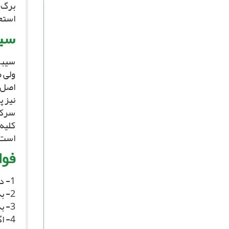
برگ 
استع
سیب
سیب‏ز
ولى ط
اصل و
نیز پ
سرکه 
است، 
فوا
1- داراى مقدار زیادى ویتامین «آ»، «ب»، «ث»، نشاسته و مواد معدنى مى‏باشد.
2- به علت داشتن فسفر، تقویت‏کننده نیروى جنسى و مغز مى‏باشد.
3- به سبب دارا بودن ویتامین، براى قلب مفید است.
4- 