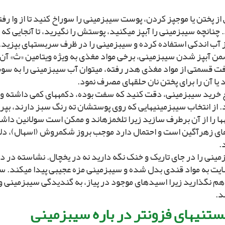
ز پختن یا موج‏پز کردن، پوست سیب‏زمینى را سوراخ کنید تا از وا ر
چنانچه سیب‏زمینى را آب‏پز مى‏کنید، پوستش را نگیرید، تا آنجایى که 
ز آب اندکى استفاده کرده و سیب‏زمینى را در ظرف سربسته‏اى بپزید
ن آب‏پز شدن سیب‏زمینى، برخى مواد مغذى به ویژه ویتامین «ث» آن 
فت قسمتى از مواد مغذى هدر رفته، مى‏توان آب سیب‏زمینى را به سوپ 
 یا آن را براى پختن نان حلقه‏اى مصرف نمود.
 خرید سیب‏زمینى، دقت کنید که سفت بوده، دکمه‏هاى کمى داشته و ف
 از انتخاب سیب‏زمینى‏هایى که روى پوست‏شان ته رنگ سبز دارند، بپر
‏ها را از آن برطرف سازید زیرا تلخ‏مزه‏اند و ممکن است سولانین داش
‏اى زهرآگین است و احتمال دارد موجب بروز شکم‏روش (اسهال)، دل
.
ایت به مواد قندى بدل شده و سیب‏زمینى مزه عجیبى پیدا مى‏کند. سیب
 هم نگذارید زیرا اسیدهاى موجود در پیاز، به گندیدگى سیب‏زمینى
د.
ستنى‏هاى فزون‏تر در باره سیب‏زمینى‏