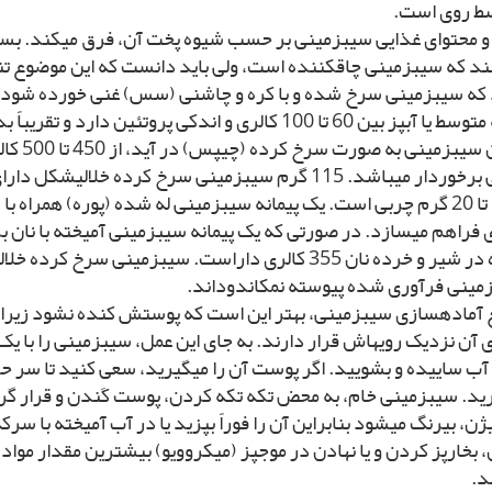
ط روى است.
و محتواى غذایى سیب‏زمینى بر حسب شیوه پخت آن، فرق مى‏کند. بسی
نند که سیب‏زمینى چاق‏کننده است، ولى باید دانست که این موضوع 
 که سیب‏زمینى سرخ شده و با کره و چاشنى (سس) غنى خورده شود.
پخته متوسط یا آب‏پز بین 60 تا 100 کالرى و اندکى پروتئین دار
 فراهم مى‏سازد. در صورتى که یک پیمانه سیب‏زمینى آمیخته با نان ب
شده در شیر و خرده نان 355 کالرى داراست. سیب‏زمینى سرخ کر
زمینى فرآورى شده پیوسته نمک‏اندوداند.
 آماده‏سازى سیب‏زمینى، بهتر این است که پوستش کنده نشود زیرا 
آن نزدیک رویه‏اش قرار دارند. به جاى این عمل، سیب‏زمینى را با یک
ب ساییده و بشویید. اگر پوست آن را مى‏گیرید، سعى کنید تا سر حد 
رید. سیب‏زمینى خام، به محض تکه تکه کردن، پوست کَندن و قرار 
ن، بى‏رنگ مى‏شود بنابراین آن را فوراً بپزید یا در آب آمیخته با سرکه
 بخارپز کردن و یا نهادن در موج‏پز (میکروویو) بیشترین مقدار مواد
د.