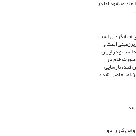
جاد مى‏شود اما در
اى آفتابگردان است
 زیرزمینى است و
ته است و در ایران
ه صورت خام در
ض قند، نارسایى
ر اثر مواد پروتئینى این امر حاصل شده
این کار را دو