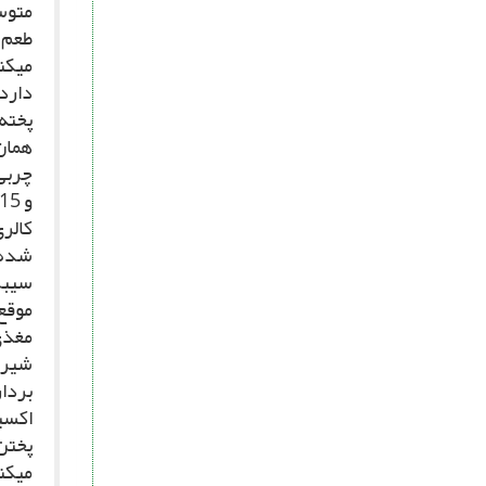
متوس
طعم 
مى‏ک
دارد
کالرى
سیب‏
موقع
مغذى 
شیر آ
بردا
اکسیژ
پختن،
مى‏کن