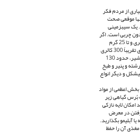
ارى از مردم فکر
تنها موقعى صحت
 یک سیب‏زمینى
د و تقریباً بدون چربى است. اگر
همان سیب‏زمینى به صورت سرخ کرده (چیپس) در آید، از 450 تا 500 کالرى و تا 25 گرم
چربى برخوردار مى‏باشد. 115 گرم سیب‏زمینى سرخ کرده خلالى‏شکل داراى تقریباً 300 کالرى
و 15 تا 20 گرم چربى است. یک پیمانه سیب‏زمینى له شده (پوره) همراه با شیر، حدود 130
رشته و پنیر و طبخ
ده خلالى‏شکل و دیگر انواع
بخش اعظمى از مواد
 بُرس گیاهى زیر
امکان لایه نازکى
گرفتن در معرض
 یا آبلیمو بگذارید.
 مغذى آن را حفظ