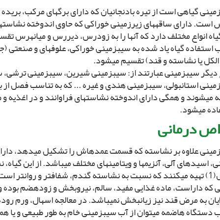
مینى گیاهى است از تیره بادنجانیان که داراى برگ‏هاى مرکب، بریده و
 است. داراى ساقه‏هاى زیرزمینى خوراکى که حاوى اندوخته نشاسته‏
یاه انواع مختلف دارد که آنها را به زودرس، دیررس و میانه‏رس تقسی
استفاده گیاه یاد شده به سیب‏زمینى خوراکى، علوفه‏اى و صنعتى (
الکل یا نشاسته و قند) تقسیم مى‏شود.
 دیگر سیب‏زمینى عبارتند از: سیب‏زمینى شیرین، سیب‏زمینى ترشى،
مینى استانبولى، سیب‏زمینى هندى و غیره ... که به تناسب فصل از بهار 
مى‏شوند و همگى داراى اندوخته نشاسته‏اى فراوانند و در اغذیه و 
اده مى‏شود.
ص درمانى‏
زمینى علاوه بر نشاسته که قسمت عمده‏اش را تشکیل مى‏دهد، داراى 
، اسیدهاى آلى، آنزیم‏ها و ویتامین‏هاى مختلف مى‏باشد. از این گیاه،
فکول(1) تهیه مى‏کنند که نسبت به نشاسته گندم، شفاف‏تر و روان‏تر اس
ى که داراست، ماده غذایى مفید، سالم، نیروبخش و زودهضم بوده 
یان به مرض قند نیز زیان‏بخش نمى‏باشد. در معالجه اسهال، ورم رود
ب دستگاه هاضمه مى‏توان از آب سیب‏زمینى خام به طور طبیعى و یا هم