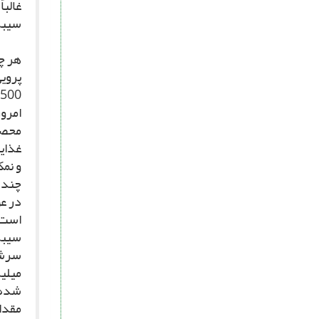
غالبا
سیب‏
هر چن
پروی
امروز
محصو
غذایى
و نم
چند 
در عو
است.
سیب‏ز