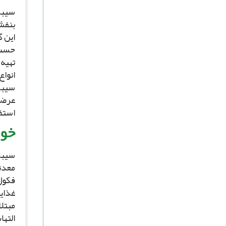
سیب‏ز
بنفش
این گ
حسب 
تهیه 
انواع
سیب‏ز
عرضه 
استف
خوا
سیب‏
معدنى
غذای
مبتلا
التها