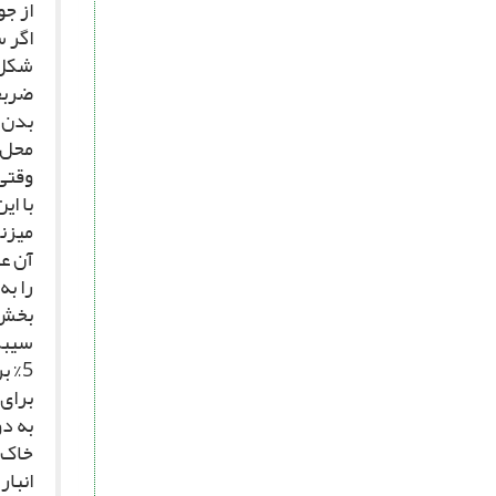
از ج
اگر س
شکل ج
ضرب‏
بدن، 
محل 
وقتى 
با ای
مى‏زن
آن عب
را ب
بخش 
5% برسد، در این حالت خوردن سیب‏زمینى نیز مسمومیت ایجاد مى‏کند.
براى 
به دو
خاک، 
انبار