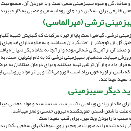
و ساقه، گل و میوه سیب‏زمینى سمى است و با خوردن آن، مسمومیت ای
مال خارجى براى تسکین دردهاى روماتیسمى و عصبى به کار مى‏برند.
‏زمینى ترشى (میرالماسى)
مینى ترشى، گیاهى است پایا از تیره مرکبات که گل‏هایش شبیه گل‏ه
بق گل آن کوچک‏تر از آفتابگردان مى‏باشد و به علاوه داراى غده‏هاى
 منشأ آن از آمریکاى شمالى بوده و از آنجا به نقاط دیگر دنیا راه یاف
رورش مى‏یابد. غده‏هاى سیب‏زمینى ترشى که به نام اینولین است، ب
قرار داده و از آن ترشى تهیه مى‏کنند و براى درمان مبتلایان به مر
کلیه که ناشى از اوره خون زیاد است (اورومى)(2) و ب
مفید مى‏دانند.
ید دیگر سیب‏زمینى‏
اگر رنده شده را به صورت مرهم بر روى سوختگى‏هاى سطحى بگذارید و 