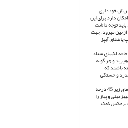
فتن آن خوددارى
امکان دارد براى این
. باید توجه داشت
از بین مى‏رود. جهت
یا غذاى آب‏پز
اقد لکه‏هاى سیاه
هیزید و هر گونه
ته باشند که
‏درد و خستگى
سیب‏زمینى را در جاى تاریک و خنک نگه دارید نه در یخچال. نشاسته در دماى زیر 45 درجه
‏زمینى و پیاز را
 و برعکس کمک