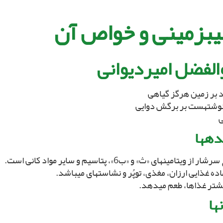
ب‏زمینى و خواص آن‏
الفضل امیردیوانى‏
 بر زمین هرگز گیاهى‏
نوشته‏ست بر برگش دوایى‏
‏
ده‏ها
ر از ویتامین‏هاى «ث» و «ب‏6»، پتاسیم و سایر مواد کانى است.
ده غذایى ارزان، مغذى، توپُر و نشاسته‏اى مى‏باشد.
شتر غذاها، طعم مى‏دهد.
‏ها