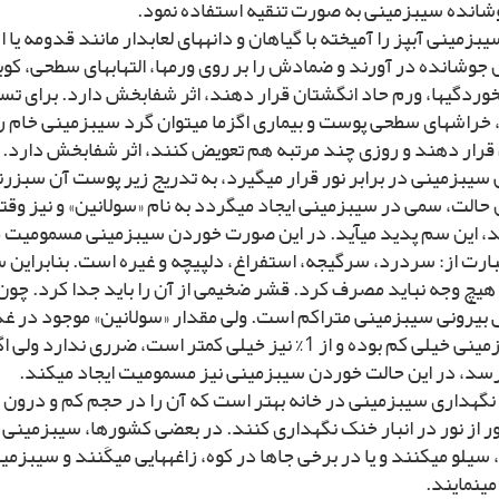
وشانده سیب‏زمینى به صورت تنقیه استفاده نمود.
یب‏زمینى آب‏پز را آمیخته با گیاهان و دانه‏هاى لعاب‏دار مانند قدومه یا 
وشانده در آورند و ضمادش را بر روى ورم‏ها، التهاب‏هاى سطحى، کوبی
خوردگى‏ها، ورم حاد انگشتان قرار دهند، اثر شفابخش دارد. براى ت
خراش‏هاى سطحى پوست و بیمارى اگزما مى‏توان گرد سیب‏زمینى خام ر
قرار دهند و روزى چند مرتبه هم تعویض کنند، اثر شفابخش دارد.
سیب‏زمینى در برابر نور قرار مى‏گیرد، به تدریج زیر پوست آن سبزر
ن حالت، سمى در سیب‏زمینى ایجاد مى‏گردد به نام «سولانین» و نیز وق
د، این سم پدید مى‏آید. در این صورت خوردن سیب‏زمینى مسمومیت مى
ارت از: سردرد، سرگیجه، استفراغ، دل‏پیچه و غیره است. بنابراین 
ه هیچ وجه نباید مصرف کرد. قشر ضخیمى از آن را باید جدا کرد. چو
بیرونى سیب‏زمینى متراکم است. ولى مقدار «سولانین» موجود در غ
سیب‏زمینى خیلى کم بوده و از 1% نیز خیلى کمتر است، ضررى ند
نگهدارى سیب‏زمینى در خانه بهتر است که آن را در حجم کم و درون 
ر از نور در انبار خنک نگهدارى کنند. در بعضى کشورها، سیب‏زمینى 
سیلو مى‏کنند و یا در برخى جاها در کوه، زاغه‏هایى مى‏کَنند و سیب‏زمی
 مى‏نمایند.