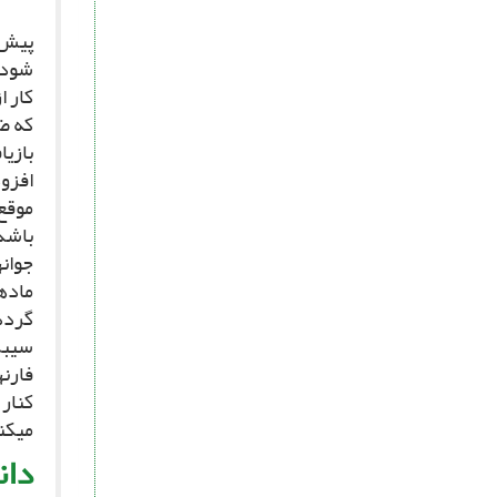
پیش ا
شود. 
کار ا
که ضم
بازیا
افزود
موقع
باشد.
جوانه
ماده
گردد
فارنه
کنار
مى‏کن
دان