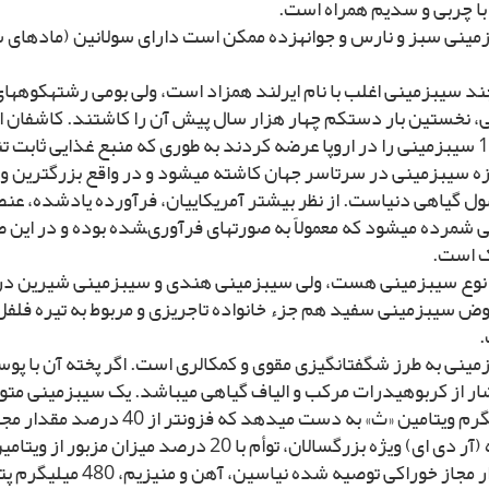
ً با چربى و سدیم همراه است.
زمینى سبز و نارس و جوانه‏زده ممکن است داراى سولانین (ماده‏اى 
د سیب‏زمینى اغلب با نام ایرلند همزاد است، ولى بومى رشته‏کوههاى 
ى، نخستین بار دست‏کم چهار هزار سال پیش آن را کاشتند. کاشفان ا
1500 سیب‏زمینى را در اروپا عرضه کردند به طورى که منبع غذایى ثاب
ه سیب‏زمینى در سرتاسر جهان کاشته مى‏شود و در واقع بزرگ‏ترین و 
ل گیاهى دنیاست. از نظر بیشتر آمریکاییان، فرآورده یادشده، عنص
 شمرده مى‏شود که معمولاً به صورت‏هاى فرآورى‏شده بوده و در این
ک است.
نوع سیب‏زمینى هست، ولى سیب‏زمینى هندى و سیب‏زمینى شیرین در ز
ض سیب‏زمینى سفید هم جزء خانواده تاجریزى و مربوط به تیره فلفل
مینى به طرز شگفت‏انگیزى مقوى و کم‏کالرى است. اگر پخته آن با پ
میلى‏گرم ویتامین «ث» به دست مى‏دهد که فز
مقدار مجاز خوراکى توصیه شده نیاسین،