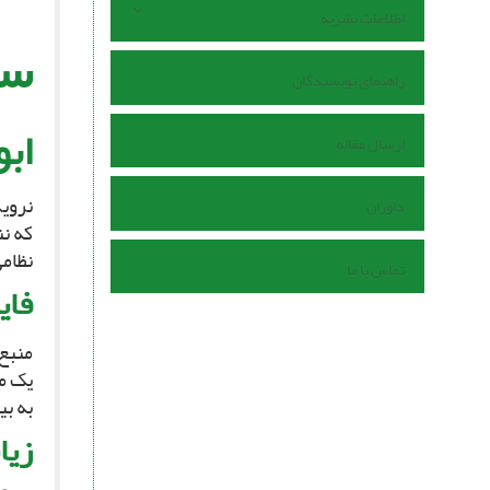
اطلاعات نشریه
سی
راهنمای نویسندگان
ابو
ارسال مقاله
نروید
داوران
که ن
نظامى
تماس با ما
فای
منبع سرشا
یک ما
به بی
زیان