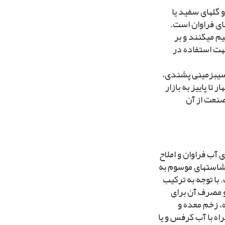
 گل‏هاى سفید یا
اى فراوان است.
م مى‏کنند و بر
جهت استفاده در
 سیب‏زمینى پشندى،
تا پاییز به بازار
صنعت از آن
آب فراوان و املاح
 نشاسته‏اى موسوم به
ت. با توجه به ترکیب
و مصرف آن براى
ه، زخم معده و
راه با آب کرفس و یا