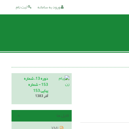
ورود به سامانه
ثبت نام
دوره 13، شماره
153 - شماره
پیاپی 153
آذر 1383
فایل ها
XML