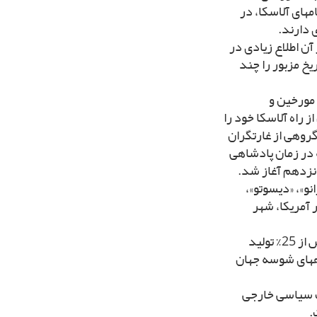
هاى آلاسکا، در
 دارند.
آن اطلاع زیادى در
خ مزبور را چند
مورخین و
ز راه آلاسکا خود را
روهى از غارتگران
ه در زمان پادشاهى
انزدهم آغاز شد.
انو»، «دیسوتو»،
 آمریکا، شهر
آمریکا مهم‏ترین کشور سرمایه‏دارى و ثروتمندترین کشور جهان است. بیش از 25% تولید
اههاى شوسه جهان
ت سیاسى خارجى
.