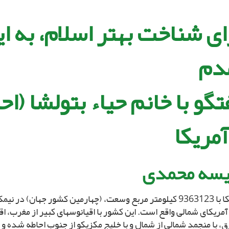
اى شناخت بهتر اسلام، به ای
دم‏
تگو با خانم حیاء بتول‏شا (ا
آمریکا
یسه محمدى‏
آمریکا با 9363123 کیلومتر مربع وسعت، (چهارمین کشور جهان) در ن
آمریکاى شمالى واقع است. این کشور با اقیانوس‏هاى کبیر از مغرب، ا
 با منجمد شمالى از شمال و با خلیج مکزیکو از جنوب احاطه شده و ب