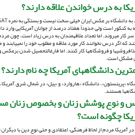
یکا به درس خواندن علاقه دارند؟
به کنکور است ولى حدوداً هفتاد درصد از جوانان آمریکایى وارد دا
سر کار مى‏روند. اما تعداد علاقه‏مندان به درس زیاد است، چون مردم
 که اگر درس نخوانند کار مورد علاقه و مطلوب خود را نمى‏یابند و مث
ذافروشى‏ها و فروشگاهها کار کنند. اما فارغ‏التحصیل شدن برعکس و
 مشکل است.
‏ترین دانشگاههاى آمریکا چه نام دارند؟
اه «پرینستون»، دانشگاه «هاروارد» و «ییَل» در شمال شرق آمریکا، ا
گاهها هستند.
س و نوع پوشش زنان و بخصوص زنان مس
یکا چگونه است؟
ر آمریکا مردم از لحاظ فرهنگى، اعتقادى و حتى نوع دین با دیگران ت