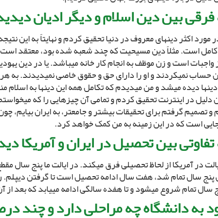
فرقى بین دین اسلام و دیگر ادیان دیدید
 مورد اکثر دین‏هاى معروف در دنیا تحقیق کردم و نهایتاً به این نتی
کامل است. مثلاً دین مسیحیت که چند شعبه شده بود، معتقد است که 
 واجبات است و زن موظف به انجام کار خانه مى‏باشد. یا در دین یهودیت
 حساب نمى‏کردند و او را داراى حق و حقوق خاصى نمى‏دیدند. به هر
دین‏ها دیده مى‏شد و من مى‏دیدم که تکامل همه این دین‏ها به اسلام من
دلیل در اینترنت تحقیق کردم و تمامى آن چیزهایى را که مى‏خواستم 
و تصمیم گرفتم براى تحقیقات بیشتر و جامع‏تر، به ایران بیایم، چون
جایى است که در این زمینه به من کمک خواهد کرد.
تفاوتى بین تحصیل در ایران و آمریکا دید
الت در آمریکا از لحاظ تحصیلى فرق مى‏کند. در ایالت ما پنج سال مقط
 پنج سال تمام شد، هفت سال ادامه تحصیل است تا گرفتن دیپلم. 
ج سال تمام شروع مى‏شود و تا هفده سالگى ادامه مى‏یابد که بعد از 
د به دانشگاه چه مراحلى دارد و چند در