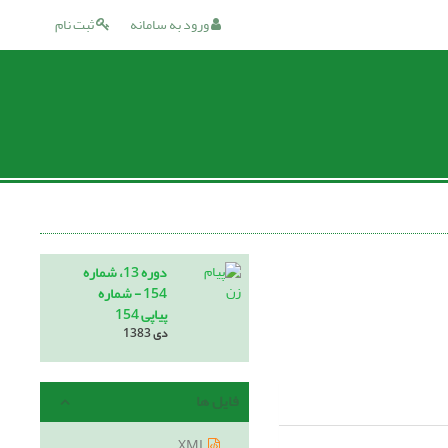
ورود به سامانه
ثبت نام
دوره 13، شماره
154 - شماره
پیاپی 154
دی 1383
فایل ها
XML