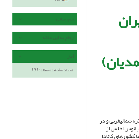
ران
هم رسانی
ارجاع به این مقاله
حمدیان)
آمار
تعداد مشاهده مقاله:
191
یمکره شمالى‏غربى و در
قیانوس اطلس از
ا کشورهاى کانادا