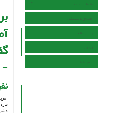
اطلاعات نشریه
بر
راهنمای نویسندگان
آم
ارسال مقاله
گف
داوران
- 
تماس با ما
نف
قاره 
مشرق،