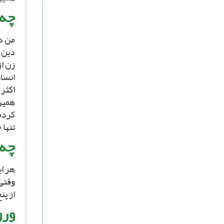
چه 
من در
دین 
زن از
انسان
اکثر 
همین 
کردم 
تنها 
چه 
هر ای
وقتى
از پن
ورو