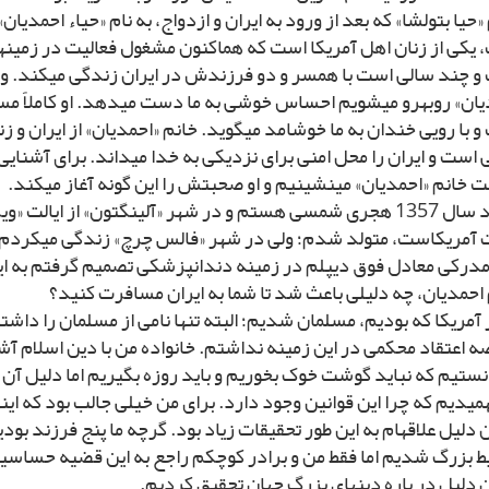
«حیا بتول‏شا» که بعد از ورود به ایران و ازدواج، به نام «حیاء احمدیان»
یکى از زنان اهل آمریکا است که هم‏اکنون مشغول فعالیت در زمینه‏
و چند سالى است با همسر و دو فرزندش در ایران زندگى مى‏کند. وقت
ان» روبه‏رو مى‏شویم احساس خوشى به ما دست مى‏دهد. او کاملاً مس
 با رویى خندان به ما خوشامد مى‏گوید. خانم «احمدیان» از ایران و 
است و ایران را محل امنى براى نزدیکى به خدا مى‏داند. براى آشنایى ب
خانم «احمدیان» مى‏نشینیم و او صحبتش را این گونه آغاز مى‏کند.
متولد سال 1357 هجرى شمسى هستم و در شهر «آلینگتون» از ایالت «
ات آمریکاست، متولد شدم؛ ولى در شهر «فالس چرچ» زندگى مى‏کردم. 
مدرکى معادل فوق دیپلم در زمینه دندانپزشکى تصمیم گرفتم به ایر
احمدیان، چه دلیلى باعث شد تا شما به ایران مسافرت کنید؟
 آمریکا که بودیم، مسلمان شدیم؛ البته تنها نامى از مسلمان را داش
اعتقاد محکمى در این زمینه نداشتم. خانواده من با دین اسلام آشن
نستیم که نباید گوشت خوک بخوریم و باید روزه بگیریم اما دلیل آن ر
همیدیم که چرا این قوانین وجود دارد. براى من خیلى جالب بود که اینها
دلیل علاقه‏ام به این طور تحقیقات زیاد بود. گرچه ما پنج فرزند بود
ط بزرگ شدیم اما فقط من و برادر کوچکم راجع به این قضیه حساسیت
دلیل در باره دین‏هاى بزرگ جهان تحقیق کردیم.