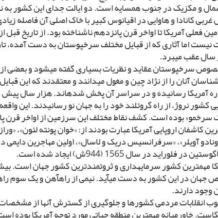
ال و مکزیک در جنوب همسایه است. دو ایالت جداى این کشور به نام‏
غربى کانادا و هاوایى در اقیانوس کبیر با خاک اصلى آن فاصله زیادى
ن فعلى آمریکا تا اواخر قرن پانزدهم ناشناخته بود. از تاریخ قبل از 
نیست اما آثارى که از قبایل مختلف سرخپوستان به دست آمده، تاری
 سال عقب مى‏برد.
صوص سرخپوستان عقاید و نظریات بسیارى گفته مى‏شود و بعضى از 
ناسان آنان را از نژاد چین و مغول مى‏دانند و معتقدند که این قبایل ا
اره آمریکا رسانیده و در سراسر آن پخش شده‏اند. هزار سال پیش گ
ى کشور نروژ، از راه گروئلند خود را به جهان نو رسانیدند. این واقع
ک سرخ‏مو» بوده است. کشف نقاط مختلف این سرزمین از اواخر قرن پ
رین کاشفان اروپایى آمریکا عبارت بودند از: «خوان پونته لئون»، «وراز
نادو آویلر»، «سرفرانسیس دریک و لاسال»، اولین مهاجرین دایمى در
تین در فلوراید در سال 1565 (944ش) ایجاد شده است.
لص جهان در این کشور به دست مى‏آید. نیمى از راه‏آهن و یک سوم ر
 وجود دارند.
ب انقلابات مردمى کشورها و جلوگیرى از گسترش آنها از مشخصا
است. خاورمیانه مهم‏ترین منطقه حیاتى مورد توجه آمریکا بوده است