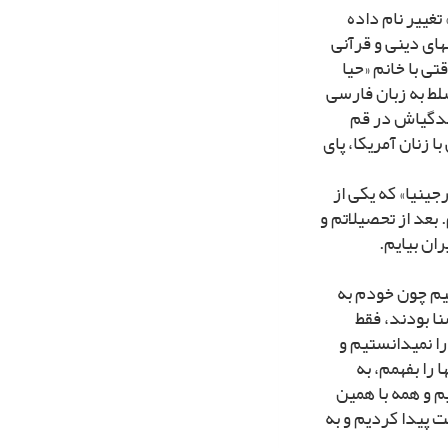
 تغییر نام داده
هاى دینى و قرآنى
ى با خانم «حیا
لط به زبان فارسى
زندگى‏اش در قم
ا زنان آمریکا، پاى
ویرجینیا» که یکى از
بعد از تحصیلاتم و
ان بیایم.
تیم چون خودم به
ا بودند، فقط
ا نمى‏دانستیم و
 را بفهمم، به
یم و همه با همین
 پیدا کردیم و به