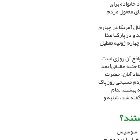
 خانواده براى
هاى معمول مردم
ال آمریکا در چهارم
و در پارک‏ها غذا
چهارم ژوئیه تعطیل
اقع آن روزى است
ا جنبه حقیقى! بعد
تقاد آنان، حضرت
ردم مسیحى روز پاک
 بهشت، تمام
گفته شد، شنبه و
تند؟
ند. سوسیس
خیلى لذیذ و مهم