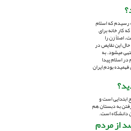
؟
جه رسیدم که اسلام
کارِ خانه براى
، اصلاً زن را
 حال این نقایص در
تهى مى‏شود. به
در اسلام پیدا
 فهمیده بودم ایران
ید؟
ع ابتدایى است و
رفتن به دبستان هم
آن دانشگاه است.
صد از مردم