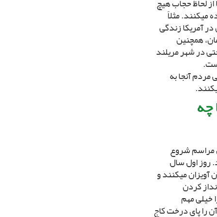
از لحاظ حجاب هیچ
ى‏کنند. مثلاً
 در آمریکا زندگى
مان، همچنین
تى در شهر مریلند
ست.
ى مردم آنجا به
‏کنند.
 چه
ن مراسم شروع
. روز اول سال
 آویزان مى‏کنند و
نداز کردن
ا خیلى مهم
آن را پاى درخت کاج