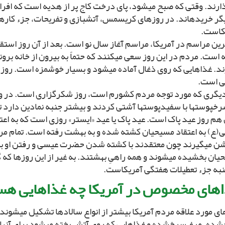
ارند. وقتى که صبح مى‏شود، پاى درخت کاج پر از هدیه است که افراد
گر خریده‏اند. در روزهاى کریسمس، آتش‏بازى و تفریحات، جزء کار
کاست.
رین مراسم در آمریکا، مراسم آغاز سال نو است. بعد از آن روز استقل
 است. مردم در این روز سعى مى‏کنند که حتماً به بیرون از خانه بروند 
ند. غذاهایى که روى ذغال آماده مى‏شود و بسیار خوشمزه است. روز 
 است.
دیگرى که مورد توجه مردم کشورم است، روز شکرگزارى است. در و
خپوست‏ها با سفیدپوست‏ها آشتى کردند و بیشتر جنبه نمادین دارد ت
 هم روز عید پاک است. عید پاک یا عید «ایستر» روزى است که به اع
(ع) به اعتقاد مسیحیان کشته شده و به بهشت رفته است. تمام م
شن مى‏گیرند چون معتقدند با کشته شدن حضرت عیسى و رفتن او به
ان بخشیده مى‏شوند و همه راهىِ بهشتند. به غیر از این روزها که 
به جزء تعطیلات هفتگى آمریکاست.
هاى مخصوص در آمریکا چه غذاهایى هس
اى مورد علاقه مردم آمریکا بیشتر از انواع سالادها تشکیل مى‏شو
شده، مرغ سرخ‏شده و غذاهایى که روى آتش پخته مى‏شود براى آنها 