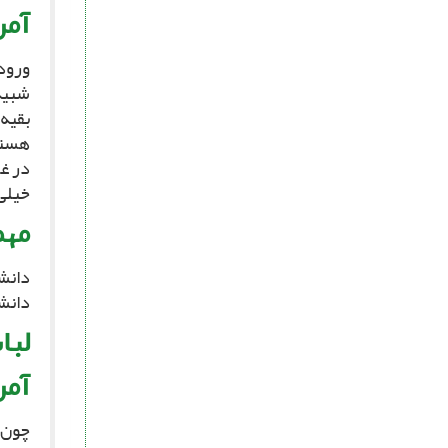
آمر
شبیه 
بقیه 
هستند
در غ
خیلى
مهم
دانشگ
دانش
لبا
آمر
چون د