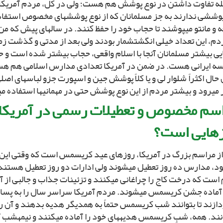
ه تفاوت داشتن در نوع پوشش هم هست؛ ولى در کل، مردم آمریکا 
وششى ندارند به جز مسلمانان که از نوع پوشش‏هاى مخصوص استفاده م
 و مانتو مى‏پوشند تا حجاب خود را حفظ کنند. در سال‏هاى پیش که من
ردم، این تعداد خیلى انگشت‏شمار بودند ولى بعد از مدتى و گذشت ز
یى بیشتر مسلمانان آنجا با اسلام واقعى، حجاب بیشتر شده است و ح
ه ایرانى هست. در ضمن در آمریکا تعدادى مدارس اسلامى هم ه
ن حال اکثراً شلوار لى و یا کلاً پوشش جین و اسپورت جزو لباس‏هاى اصل
مى‏رود و بیشتر مردم از این نوع پوشش حتى در مهمانى‏ها استفاده مى
سم مخصوص و تعطیلات رسمى در آمریکا
هایى است؟
از مراسم بزرگ در آمریکا، روزهاى عید کریسمس است که وقتى ای
ود، مدارس ده روز تعطیل مى‏شوند ولى ادارات دو روز تعطیل هستند
ست که درخت کاج را چراغانى مى‏کنند و تزئینات جذاب و جالبى از آن
آماده جشن کریسمس مى‏شوند. مردم آمریکا سراسر سال را به پس‏ا
دازند تا بتوانند شب کریسمس حتماً به همدیگر هدیه بدهند و آن ر
نند. همه، شبِ کریسمس هدیه‏هاى خود را آماده مى‏کنند و نیمه‏شب 