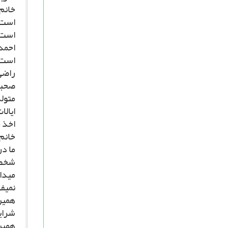
خانم 
است، 
است 
احمدی
است و
راضى 
صحبت 
ایال
اخذ 
خانم 
ما در
شخصه 
مى‏دا
نمى‏ف
همین 
شرای
همین 