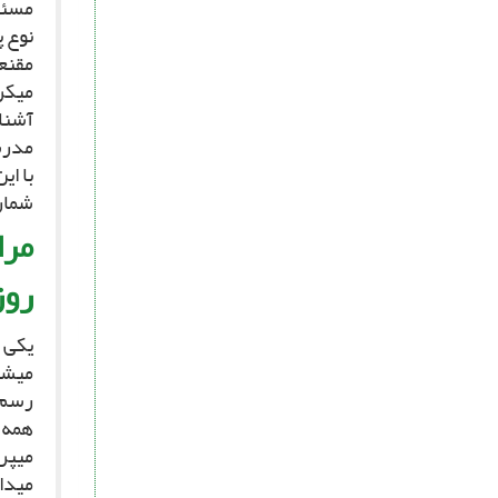
مسئل
نوع پ
مقنعه
مى‏ک
آشنا
مدرس
با ای
شمار 
مرا
روز
یکى 
مى‏ش
رسم ا
همه 
مى‏پر
مى‏دا