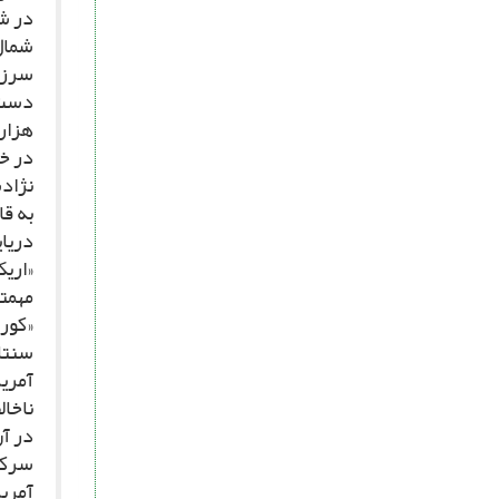
در شم
شمال 
سرزمی
دست 
هزار
در خ
نژادش
به ق
دریای
«اری
مهم‏ت
«کورو
سنت‏اگوس
ناخا
در آن
سرکو
آمریک