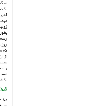
مى‏گذ
یکدی
آمری
مهم‏ت
ژوئیه
بخور
رسمى
روز 
که سر
از آن
عیسى
را ج
مسیحی
یکشن
غذا
غذاه
سرخ‏