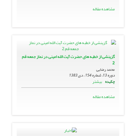
مشاهده مقاله
گزینشى از خطبه هاى حضرت آیت الله امینى در نماز جمعه قم
2
محمد رضایى‏
دوره 13، شماره 154 ، دی 1383
بیشتر
چکیده
مشاهده مقاله