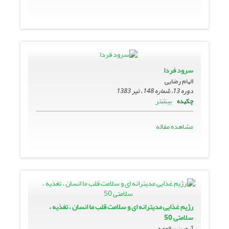
سرود فردا
الهام رضایی
دوره 13، شماره 148 ، تیر 1383
بیشتر
چکیده
مشاهده مقاله
رژیم غذایى مدیترانه اى و سلامت قلب ما انسان ، تغذیه ،
سلامتى 50
آرمین سالومه