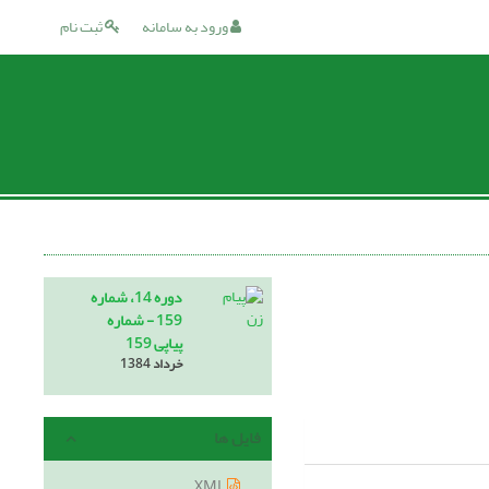
ورود به سامانه
ثبت نام
دوره 14، شماره
159 - شماره
پیاپی 159
خرداد 1384
فایل ها
XML