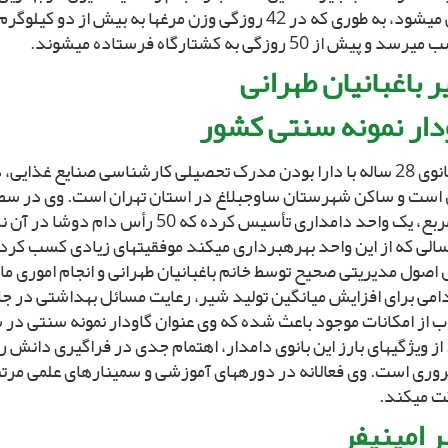
کافى مى‏شود، به طورى که در 42 روزگى وزن مرغ‏ها به بیش از 
د و پیش از 50 روزگى به کشتارگاه فرستاده مى‏شوند.
ر باغبانیان طهرانى‏
دار نمونه سنتى کشور
این بانوى 28 ساله با دارا بودن مدرک تحصیلى کارشناسى صنایع غذا
 است و ساکن شهرستان ساوجبلاغ در استان تهران است. وى در سط
مترمربع، یک واحد دامدارى تأسیس کرده که 50 ر
لى که از این واحد بهره‏بردارى مى‏کند موفقیت‏هاى زیادى کسب کر
ل اصول مدیریتى صحیح توسط خانم باغبانیان طهرانى و انجام امورى مان
امى براى افزایش میانگین تولید شیر، رعایت مسائل بهداشتى در جای
ب از امکانات موجود باعث شده که وى عنوان گاودار نمونه سنتى د
از ویژگى‏هاى بارز این بانوى دامدار، اهتمام جدى در فراگیرى دانش ر
ورى است. وى فعالانه در دوره‏هاى آموزشى و سمینارهاى علمى مرتب
 مى‏کند.
ر امینى‏فر