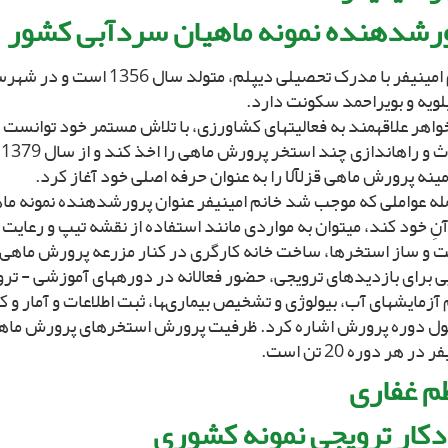
رش‏دهنده نمونه ماهیان سردآبى کشور
خانم امینى‏فر با مدرک تحصیلى دیپلم، مت
لویه و بویراحمد سکونت دارد.
ا
ینه پرورش ماهى قزل‏آلا را به عنوان حرفه اصلى خود آغاز کرد.
مله عواملى که موجب شد خانم امینى‏فر عنوان پرورش‏دهنده نمونه م
 آنِ خود کند، مى‏توان به مواردى مانند استفاده از نقشه تیپ و رعایت
 و ساز استخرها، ساخت خانه کارگرى در کنار مزرعه پرورش ماهى، 
ى براى بازدیدهاى ترویجى، حضور فعالانه در دوره‏هاى آموزشى - ترو
 آزمایش‏هاى آب، بیولوژى و تشخیص بیمارى‏ها، ثبت اطلاعات و آمار و
ول دوره پرورش اشاره کرد. ظرفیت پرورش استخرهاى پرورش ماهی
ر در هر دوره 20 تن است.
م غفارى‏
کار ترویجى نمونه کشورى‏