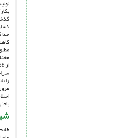
تولید
بکارگ
گذشت
حداکث
کاهش
مطلوب
مختل
سراس
را با
مرور
اسلام
یافتن
شیر
ماسا