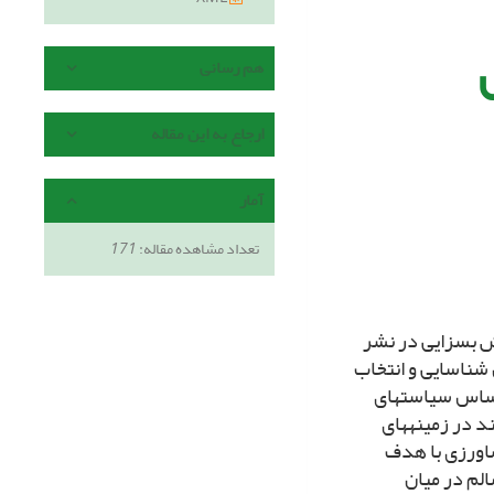
ش
هم رسانی
ارجاع به این مقاله
آمار
تعداد مشاهده مقاله:
171
قش بسزایى در نشر
ن شناسایى و انتخاب
 اساس سیاست‏هاى
د در زمینه‏هاى
شاورزى با هدف
الم در میان