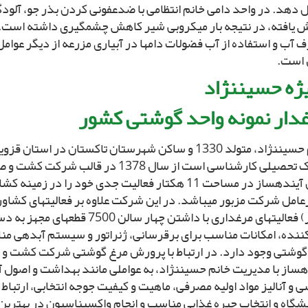
 دهد. در واحد دامى خانم انتظامى با ضدعفونى کردن بذر جو، آلودگ
 یافته، در نتیجه بار میکروبى شیر کاهش چشمگیرى داشته است. 
آب و استفاده از آب فضولات دام‏ها در آبیارى مزرعه از دیگر عوامل
 است.
ژه حسین‏نژاد
دار نمونه واحد گوشتى کشور
خانم حسین‏نژاد، متولد 1330 و ساکن شهرستان تاکستان در است
مدرک تحصیلى کارشناسى است از سال 1378 در قال
یاران آینده‏ساز در مساحت 11 هکتار فعالیت جدى خود را در زم
عامل شرکت مزبور مى‏باشد. در این شرکت علاوه بر فعالیت‏هاى کشا
انگور) فعالیت‏هاى مرغدارى با داشتن چهار سالن 7500 ق
کننده، امکانات مناسب براى برق‏رسانى، ژنراتور و سیستم آب‏دهى 
گوشتى وجود دارد. در ارتباط با پرورش مرغ گوشتى شرکت کشت و 
‏ساز با مدیریت خانم حسین‏نژاد، به عواملى مانند بهداشت و اصول آ
 و آنالیز مواد اولیه مصرفى، ماهیت و کیفیت جوجه انتخابى، ارتباط 
یشگاه و انتخاب جیره غذایى مناسب و انجام واکسیناسیون در بهترین