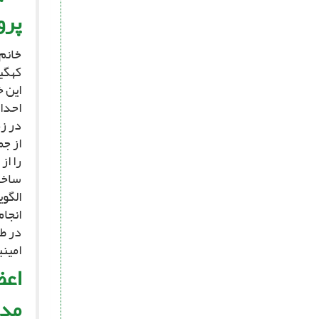
پرو
کهگی
در زم
از ج
را از
ساخت
الگوی
انجام
در ط
امینى‏ف
اعظ
مدد