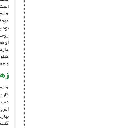
است م
خانم 
موفق
توصیه
روست
کیلو
و هف
زهر
مسئو
امروز
بهارل
گندم،