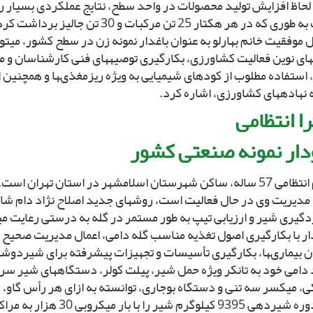
ه لحاظ افزایش تولید محصولات در واحد سطح، نتایج عملکردى بسیار 
است به طورى که در هر هکتار 25 تن مرکبات و 30 
 موفقیت خانم بهارلو به عنوان باغدار نمونه زن در سطح کشور، مى‏توا
اى نوین فعالیت کشاورزى، بکارگیرى توصیه‏هاى فنى کارشناسان و م
استفاده مطلوب از کودهاى شیمیایى به ویژه ریزمغذى‏ها و همچنین 
 نهاده‏هاى کشاورزى، اشاره کرد.
ا انتظامى‏
دار نمونه صنعتى کشور
خانم انتظامى 57 ساله، ساکن شهرستان اسلامشهر در استان تهران ا
ا مدیریت وى در حال فعالیت است، روش‏هاى جدید اصلاح نژاد دام 
گیرى شیر و ارزیابى تیپ به طور مستمر در گله به درستى رعایت مى‏
ار با بکارگیرى اصول تغذیه مناسب گله دامى، اعمال مدیریت صحیح د
ن بیمارى‏ها، بکارگیرى تأسیسات و تجهیزات پیشرفته براى شیردوش
 دامى خود به تانکر ویژه حمل شیر، پیلت کولر، دستگاههاى شیر س
یک دوره شیردهى 9395 کیلوگرم شیر را 