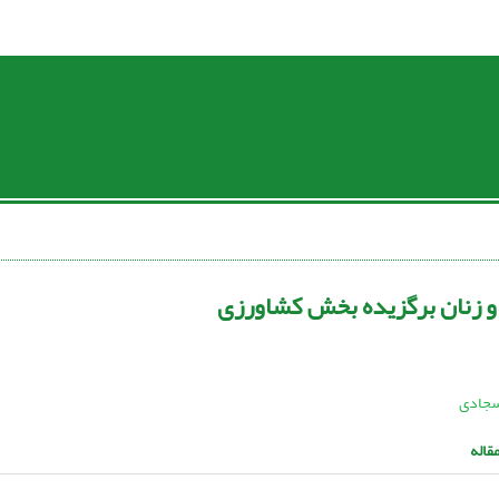
سجادی
قاله