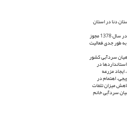
ولد سال 1356 است و در شهرستان دنا در استان
این خواهر علاقه‏مند به فعالیت‏هاى کشاورزى، با تلاش مستمر خود توانست در سال 1378 مجوز
حداث و راه‏اندازى چند استخر پرورش ماهى را اخذ کند و از سال 1379 به طور جدى فعالیت
اهیان سردآبى کشور
 استانداردها در
ایجاد مزرعه
یجى، اهتمام در
 کاهش میزان تلفات
ان سردآبى خانم