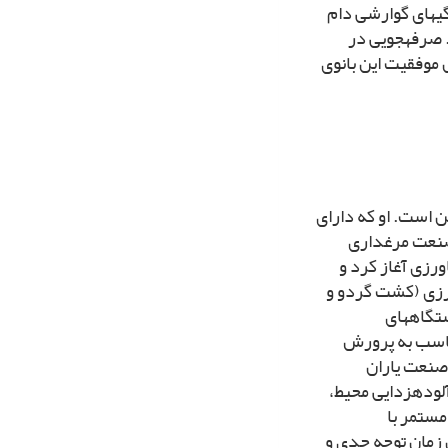
ى‏هاى گوارشى دام
صرفه‏جویى در
 موفقیت این بانوى
ان قزوین است. او که داراى
ب شرکت کشت و صنعت مرغدارى
ینه کشاورزى آغاز کرد و
ورزى (کشت گردو و
طعه‏اى مجهز به دستگاههاى
مناسب به پرورش
صنعت یاران
لوده‏زدایى محیط،
مستمر با
 زمان توجه جدى و