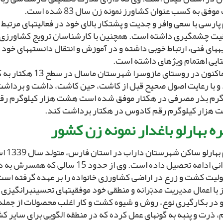
وفق به کسب عنوان کشاورز نمونه زن سال 83 شده است.
پارسى با سعى وافر و جدیت و پشتکار بالاى خود در فعالیت‏هاى مرتبط
یت چشمگیرى داشته است. همچنین با کارشناسان ترویج کشاورزى ب
‏هاى فنى، ارتباط خوبى داشته و در آموزش و انتقال دانسته‏هاى خود 
ایى اهتمام ویژه‏اى داشته است.
او هم‏اکنون در روستاى مازوسر
گرم بذر مصرفى در هکتار موفق شده است هشت هزار کیلوگرم رقم
ت هزار کیلوگرم رقم کادوس در هکتار برداشت کند.
ه بهارلو باغدار نمونه زن کشور
خانم بهارل
کاردانى ادامه تحصیل داده است. وى از حدود 15 س
لیت کشت و زرع در اراضى کشاورزى خانواده را بر عهده گرفته است و
 با اعمال مدیریت مدبّرانه و منطقى خود موفقیت‏هاى تحسین‏برانگیزى
و در بکارگیرى نوع، روش و شیوه کشت و کار اغلب محصولات از جمله 
 ذرت و پنبه به گونه‏اى عمل کرده که در منطقه الگویى براى سایر