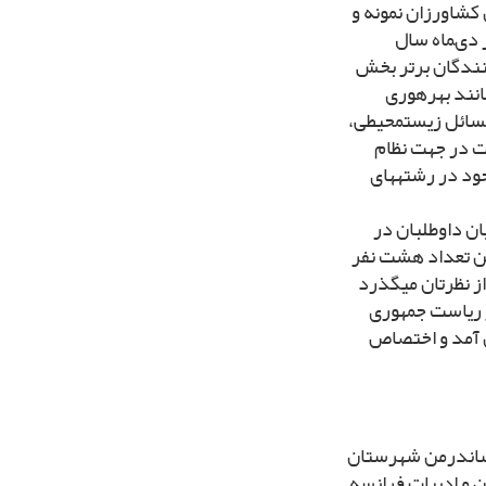
 کشاورزان نمونه و
 دى‏ماه سال
نندگان برتر بخش
عایت مواردى مانند بهره‏ورى
 مسائل زیست‏محیطى،
ت در جهت نظام
ود در رشته‏هاى
 فرآیند چندمرحله‏اى، نهایتاً 67 نفر از میان داوطلبان در
ن تعداد هشت نفر
ز نظرتان مى‏گذرد
ر ریاست جمهورى
مل آمد و اختصاص
دهستان شاندرمن شهرستان
 و ادبیات فرانسه