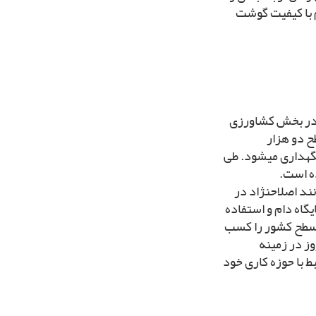
دو کیلوگرم با کیفیت گوشت
یى، در بخش کشاورزى
ح دو هزار
أس دام دوشا در آن نگهدارى مى‏شود. طى
ده است.
ند اصلاح‏نژاد در
گاه دام و استفاده
ر سطح کشور را کسب
وز در زمینه
ط با حوزه کارى خود