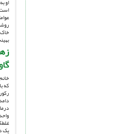
او ب
عوامل
روش‏ه
خاک، 
بهینه
زهر
گاو
که ب
رکورد
دامد
درما
واحد