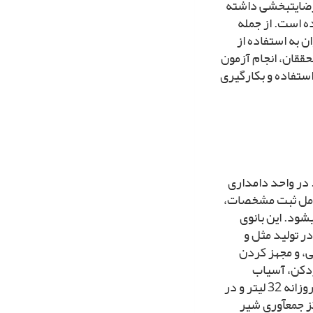
رضایت‏بخشى داشته
تن جالیز برداشت کرده است. از جمله
ن به استفاده از
حققان، انجام آزمون
استفاده و بکارگیرى
ست. در واحد دامدارى
شامل ثبت مشخصات،
شود. این بانوى
ر تولید مثل و
ى، و مجهز کردن
ردکن، آسیاب
غلطکى، میکسر سه تنى و دستگاه بوجارى، توانسته به ازاى هر رأس گاو، روزانه 32 لیتر و در
با بار میکروبى 30 هزار به مراکز جمع‏آورى شیر