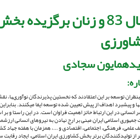
سال 83 و زنان برگزیده بخ
اورزى‏
دهمایون سجادى‏
ره:
نظران توسعه بر این اعتقادند که نخستین پذیرندگان نوآورى‏ها، ن
‏ها و پیشبرد اهداف از پیش تعیین شده توسعه ایفا مى‏کنند. بنابرای
 انسانى در این ارتباط حائز اهمیت فراوان است. در این راستا و بر
جمهورى اسلامى ایران مبنى بر ارج نهادن به نیروهاى انسانى ارزشمن
ف علمى، فرهنگى، اجتماعى، اقتصادى و ...، همزمان با هفته جهاد ک
 از تولیدکنندگان برتر بخش کشاورزى ایران اسلامى، ایجاد رقابت س