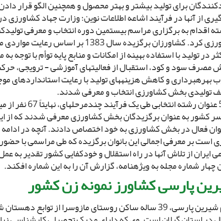
کنندگان براى تولید بیشتر و بهتر محصول و همچنین الگو قرار دادن
یرى از آنها در فرآیند اشاعه اطلاعات نوین؛ وزارت جهاد کشاورزى در
ه اقدام به برگزارى مراسم بیستمین دوره انتخاب و معرفى تولیدک
کشاورزى کرد. کشاورزان برگزیده سال 1383 بر اساس ر
ر در تولید با استفاده بهینه از امکانات و منابع پایه توأم با توجه به
 مصرف سود و کود، استقبال از فعالیت‏هاى آموزشى - ترویجى، حرک
 بهره‏بردارى و کاهش هزینه‏هاى تولید با رعایت استانداردهاى موج
ف تولیدى بخش کشاورزى انتخاب و معرفى شدند.
از 58 عنوان رشته انتخابى طى یک
ر کشور به عنوان برگزیدگان بخش کشاورزى معرفى شدند که از ای
نوان فعال در بخش کشاورزى به خود اختصاص دادند. آنچه در ادامه ا
ى است بر معرفى اجمالى این بانوان برگزیده که طى مراسمى با حضو
ى ایران از تلاش آنها در راه استقلال و خودکفایى کشور تقدیر به ع
 چهار شماره مجله به ویژه‏نامه، گزارش آن را به این شماره افکند.
ین پارسى کشاورز نمونه زن کشور
خانم شیرین پارسى، 39 ساله ساکن روستاى مازوسرا از توابع 
ل در استان گیلان است. وى که داراى مدرک تحصیلى کارشناسى زبان