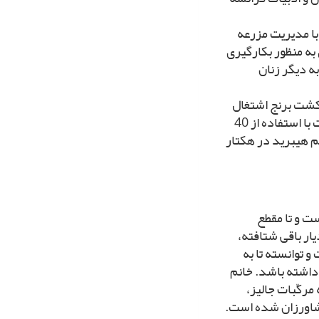
 با مدیریت مزرعه
ه منظور بکارگیرى
به دیگر زنان
ا شهرستان ماسال در سطح 13 هکتار به کشت برنج اشتغال
دارد و با رعایت اصول صحیح قبل از کاشت، حین کاشت، داشت و برداشت با استفاده از 40
 هیبرید در هکتار
و ساکن شهرستان داراب در استان فارس، متولد سال 1339 است و تا مقطع
الى که همسرش به دیار باقى شتافته،
 توانسته تا به
 داشته باشد. خانم
مرکّبات جالیز،
 کشاورزان شده است.