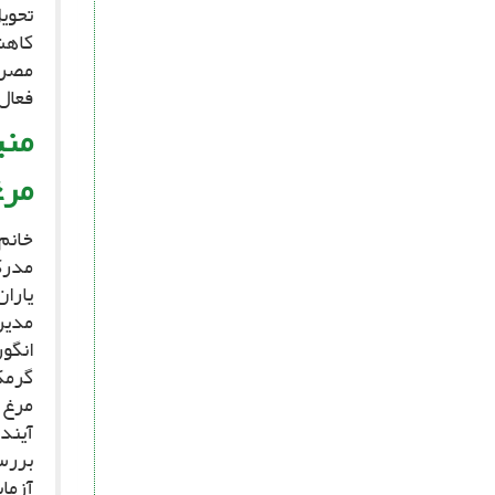
تحویل
کاهش
مصرف 
فعال
منی
مرغ
مدیر
گرم‏
مرغ 
آینده
بررسى
آزما