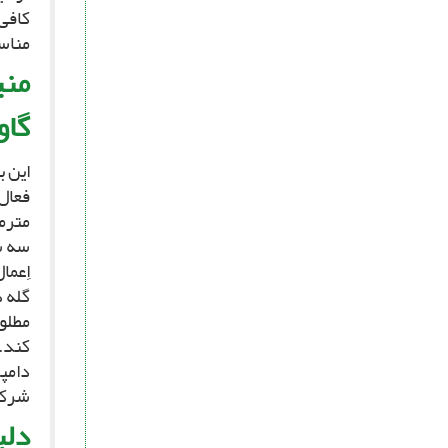
مناسب مى‏رس
منی
گاو
فعال
سه سا
اِعما
گله د
مطلو
کند. 
دامپر
شرکت
دلب