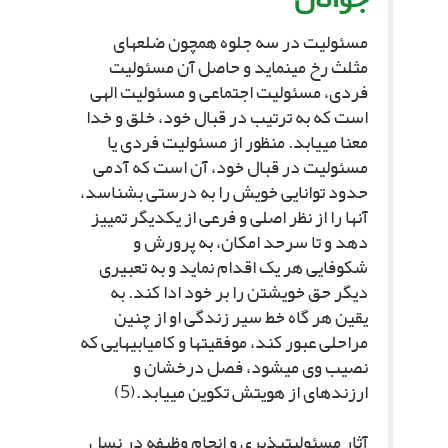
مسئولیت در سه جلوه همچون ضلع‏هاى
مثلث رخ مى‏نماید و حاصل آن مسئولیت
فردى، مسئولیت اجتماعى و مسئولیت الهى
است که به ترتیب در قبال خود، خلق و خدا
معنا مى‏یابد. منظور از مسئولیت فردى یا
مسئولیت در قبال خود، آن است که آدمى
حدود توانایى خویش را به درستى بشناسد،
آنها را از نظر اصلى و فرعى از یکدیگر تمییز
دهد و تا سرحد امکان، به پرورش و
شکوفایى هر یک اقدام نماید و به تعبیرى
دیگر حق خویشتن را بر خود ادا کند. به
یقین هر گاه خط سیر زندگى او از چنین
مراحلى عبور کند، موفقیت‏ها و کامیابى‏هایى که
نصیب وى مى‏شود، فصل درخشان و
ارزنده‏اى از هویتش تکوین مى‏یابد.(5)
آثار مسئولیت‏پذیرى و انجام وظیفه در نسل