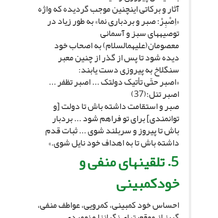
آثار و برکاتى اینچنین موجب گردیده که واژه
«اِصْبِرْ؛ صبر و بردبارى نما» به طور زیاد در
توصیه‏هاى سبز و آسمانى
معصومان(علیهم‏السلام) به اصحاب خود
دیده شود تا پس از گذر از چنین معبر
سنگلاخ به پیروزى دست یابند:
«اصبر حتّى تأتیک دولتک ... اصبر تظفر ...
اصبر تنل؛(37)
صبر و استقامت داشته باش تا دولت [و
توانمندى‏] براى تو فراهم شود ... بردبار
باش تا پیروز و سربلند شوى ... ثبات قدم
داشته باش تا به اهداف خود نایل شوى.»
5. تلقین‏هاى منفى و
خودکم‏بینى‏
احساس خود کم‏بینى، کمرویى، عواطف منفى،
گریز از موقعیت‏هاى نگران‏زا و نومیدى،