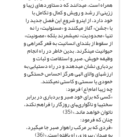
همراه است، مى‏دانند که دستاوردهاى زیبا و
زرّینى از رشد و رویش و کمال و تکامل با
خود دارد، از این‏رو شروع این فصل جدید را
با «جشن» آغاز مى‏کنند و «مسئولیت» را نه
تنها «محدودیت» نمى‏شمرند بلکه «مصونیت»
از سقوط از بلنداى انسانیت به قعر گمراهى و
حیوانیت مى‏نگرند. بدین خاطر در راه انجام
وظیفه خویش، صبر و استقامت و ثبات و
بردبارى نشان مى‏دهند و در راه دستیابى به
ارزش‏هاى والاى الهى هرگز احساس خستگى و
خمودى یا سستى و کاستى نمى‏کنند.
چه زیبا امام(ع) فرمود:
«کسى که براى خود صبر و بردبارى در برابر
سختى‏ها و ناگوارى‏هاى روزگار را فراهم نکند،
ناتوان خواهد ماند.»(35)
چنان که فرمود:
«فردى که بر مرکب راهوار صبر جا مى‏گیرد،
به میدان پیروزى راه یافته است.»(36)