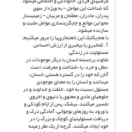
عرصه‏هاى فردى، خانوادگى و اجتماعى مى‏شود
که شناخت این عوامل - به ویژه از سوى
پدران، مادران، معلّمان و مربیان - زمینه‏ساز
محو این موانع و جایگزین‏سازى عوامل مثبت و
سازنده مى‏شود.
با هم یکایک این ناهنجارى‏ها را مرور مى‏کنیم:
1. کم‏خبرى یا بى‏خبرى از ارزش احساس
مسئولیّت در زندگى
تفاوت برجسته انسان با دیگر موجودات در
«عقل و خرد» یا «شناخت و معرفت» است.
آنان که خود را در گستره هستى «انسان»
مى‏دانند و انسان را به معناى موجودى
مسئول نسبت به خود، خلقت و خداوند و در
جلوه‏هاى مادى و معنوى یا دنیوى و اخروى
تفسیر مى‏کنند، بى‏شک، پس از ایّام کودکى و
با ورود به روزهاى نوجوانى، آمادگى درک و
دریافت مسئولیت‏هاى کوچک و بزرگ را در
خود ایجاد مى‏کنند. گرچه از یک نظر زمینه