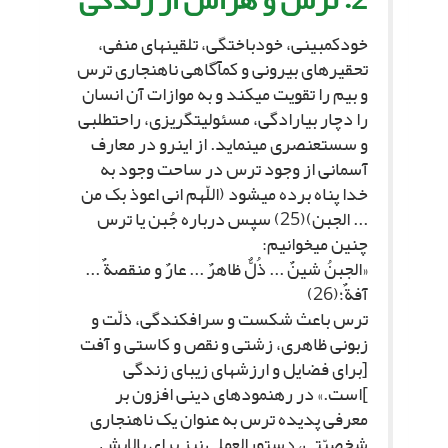
خودکم‏بینى، خودباختگى، تلقین‏هاى منفى،
تحقیرهاى بیرونى و کم‏آگاهى ناهنجارى ترس
و بیم را تقویت مى‏کند و به موازات آن انسان
را دچار بى‏ارادگى، مسئولیت‏گریزى، راحت‏طلبى
و سست‏عنصرى مى‏نماید. از این‏رو در معارف
آسمانى از وجود ترس در ساحت وجود به
خدا پناه برده مى‏شود (اللّهم انى اعوذ بک من
... الجبن)(25) سپس درباره جُبن یا ترس
چنین مى‏خوانیم:
«الجبنُ شینٌ ... ذُلٌّ ظاهرٌ ... عارٌ و منقصةٌ ...
آفةٌ؛(26)
ترس باعث شکست و سرافکندگى، ذلّت و
زبونى ظاهرى، زشتى و نقص و کاستى و آفت
[براى فضایل و ارزش‏هاى زیباى زندگى
]است.» در رهنمودهاى دینى افزون بر
معرفى پدیده ترس به عنوان یک ناهنجارى
شخصیّتى، دستورالعملى نیز براى پالایش