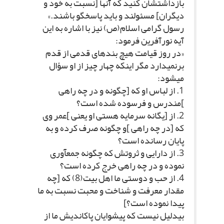
بازداشت‏شان کنید که آنها [نسبت به خود و
دیگران‏] مسئولند و باید پاسخگو باشند.»
رسول گرامى اسلام(ص) نیز با اشاره به این
آیه نورآفرین فرمود:
«در روز قیامت هیچ بنده‏اى قدمى از قدم
برنمى‏دارد مگر اینکه چهار چیز از او سؤال
مى‏شود:
1. از لباس او که [چگونه و در چه راهى
]مندرس و فرسوده شده است؟
2. از [یگانه سرمایه هستى او یعنى ]عمر وى
که [در چه راهى ]و چگونه صرف کرده و به
پایان رسانده است؟
3. از دارایى و ثروتش که چگونه جمع‏آورى
نموده و در چه راهى خرج کرده است؟
4. از حب و دوستى ما اهل بیت(8) که [چه
مقدار معرفت و شناخت و محبت نسبت به ما
پیدا نموده است؟]
بى‏دلیل نیست که پیشوایان پاک‏اندیش ما از