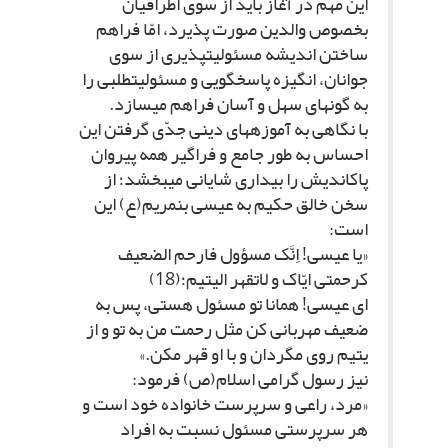
این مهم در آغاز باید از سوى اطرافیان
بخصوص والدین صورت پذیرد، امّا فراهم
ساختن اندیشه مسئولیت‏پذیرى از سوى
جوانان، انگیزه پاسخگویى و مسئولیت‏طلبى را
به گونه‏اى سهل و آسان فراهم مى‏سازد.
با نگاهى به آموزه‏هاى دینى جدّى گرفتن این
احساس به طور جامع و فراگیر همه پیروان
پاک‏اندیش را بیدارى شایانى مى‏بخشد؛ از
سخن خالق حکیم به عیسى بن‏مریم(ع) این
است:
«یا عیسى! اِنَّک مسؤول فارحم الضعیف
کرحمتى ایّاک و لاتقهر الیتیم؛(18)
اى عیسى! همانا تو مسئول هستى، پس به
ضعیف مهربانى کن مثل رحمت من به تو و از
یتیم روى مگردان و با او قهر مکن.»
نیز رسول گرامى اسلام(ص) فرمود:
«مرد، راعى و سرپرست خانواده خود است و
هر سرپرستى مسئول نسبت به افراد