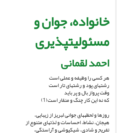
خانواده، جوان و
مسئولیت‏پذیرى‏
احمد لقمانى‏
هر کسى را وظیفه و عملى است‏
رشته‏اى پود و رشته‏اى تار است‏
وقت پرواز بال و پر باید
که نه این کار چنگ و منقار است(1)
روزها و لحظه‏هاى جوانى لبریز از زیبایى،
هیجان، نشاط، احساسات و لذت‏هاى متنوع از
تفریح و شادى، شیک‏پوشى و آراستگى،