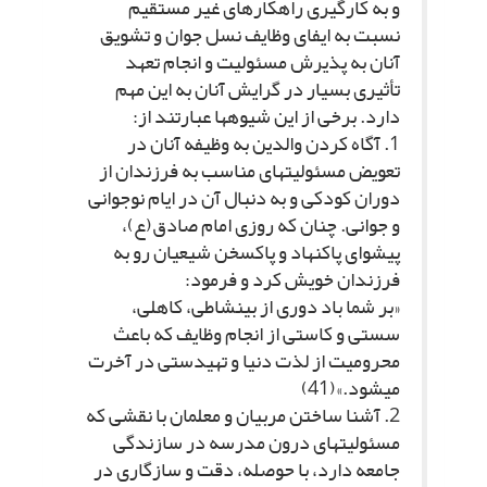
و به کارگیرى راهکارهاى غیر مستقیم
نسبت به ایفاى وظایف نسل جوان و تشویق
آنان به پذیرش مسئولیت و انجام تعهد
تأثیرى بسیار در گرایش آنان به این مهم
دارد. برخى از این شیوه‏ها عبارتند از:
1. آگاه کردن والدین به وظیفه آنان در
تعویض مسئولیت‏هاى مناسب به فرزندان از
دوران کودکى و به دنبال آن در ایام نوجوانى
و جوانى. چنان که روزى امام صادق(ع)،
پیشواى پاک‏نهاد و پاک‏سخن شیعیان رو به
فرزندان خویش کرد و فرمود:
«بر شما باد دورى از بى‏نشاطى، کاهلى،
سستى و کاستى از انجام وظایف که باعث
محرومیت از لذت دنیا و تهیدستى در آخرت
مى‏شود.»(41)
2. آشنا ساختن مربیان و معلمان با نقشى که
مسئولیت‏هاى درون مدرسه در سازندگى
جامعه دارد، با حوصله، دقت و سازگارى در