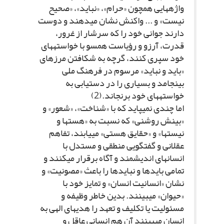
واژه‏هایى همچون «حرام»، «نباید»، «صحیح
نیست» و ... واکنش نشان مى‏دهند و دوست
دارند جوانى خود را که سرشار از غرور،
قدرت، آرزو و رؤیاست همسو با خواسته‏هاى
خود سپرى کنند، گرچه به شکافتن مرزهاى
«باید و نباید» مرسوم در فرهنگ ملى
بینجامد و بسیارى را در دستیابى به
خواسته‏هاى خود برنجاند.(2)
اما چندى نمى‏پاید که با «شناخت»، «شعور» و
«بینش روشنى» که نسبت به «هست‏ها و
نیست‏ها» و «حقایق هستى» مى‏یابند، تفاهم
عقلانى و گفتگویى منطقى و مستدل با
انسان‏هاى اندیشمند و آگاه برقرار مى‏کنند و
تمامى بایدها و نبایدها را باعث «مصونیت» و
نشان «انسانیت انسان» و تمایز خود با
«حیوان» مى‏بینند. بدین خاطر وظیفه و
مسئولیت یا تکلیف و تعهد را هدیه‏اى الهى به
انسان مى‏بینند آن هم انسانى عاقل و