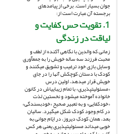
جوان بسیار است. برخى از پیامدهاى
برجسته آن عبارت است از:
1. تقویت حس کفایت و
لیاقت در زندگى‏
زمانى که والدین با نگاهى آکنده از لطف و
محبت فرزند سه ساله خویش را به جمع‏آورى
وسایل بازى خود ترغیب و تشویق مى‏کنند و
کودک با دستان کوچکش آنها را در جاى
خویش قرار مى‏دهد، اولین درس
«مسئولیت‏پذیرى» با تمام زیبایى‏اش در کانون
خانواده آموخته مى‏شود و نخستین لذت
«خودکفایى» و به تعبیر صحیح «خودبسندگى»
در کام وجود کودک شکل مى‏گیرد. سالیان
بعد، همان کودکِ دیروز، در ایّام جوانى به
خوبى مى‏داند مسئولیت‏پذیرى یعنى هر کس
کارى را که به او سپرده‏اند، به خوبى و