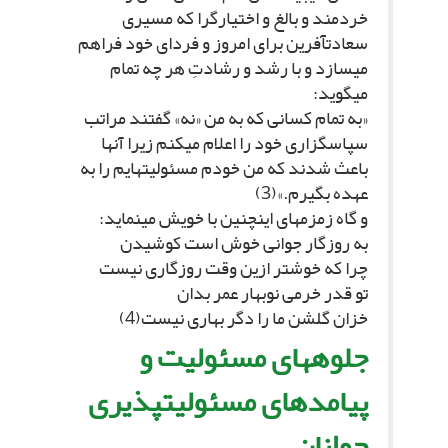
خردمند و بالغ و اختیارگرا که مسیرى
سعادت‏آفرین براى امروز و فرداى خود فراهم
مى‏سازد و با رشد و رشادتِ هر چه تمام
مى‏گوید:
«به تمام کسانى که به من «نه» گفتند مراتب
سپاسگزارى خود را اعلام مى‏کنم زیرا آنها
باعث شدند که من خودم مسئولیت‏هایم را به
عهده بگیرم.»(3)
و گاه زمزمه‏اى اینچنین با خویش مى‏نماید:
به روزگار جوانى خوش است کوشیدن‏
چرا که خوش‏تر ازین وقت روزگارى نیست‏
تو قدر خرمى نوبهار عمر بدان‏
خزان گلشن ما را دگر بهارى نیست(4)
جلوه‏هاى مسئولیت و
پیامدهاى مسئولیت‏پذیرى
جوانان‏