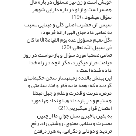
خویش است و زن نیز مسئول در باره مالِ
همسر است و از او در باره دارایى شوهر
سؤال مى‏شود.»(19)
سپس آن حضرت اصلى کلّى و مبنایى نسبت
به تمامى داده‏هاى الهى ارائه فرمود:
«کُلُّ نعیم مسؤول عنه یوم القیامة الّا ما کان
فى سبیل اللّه تعالى؛(20)
تمامى نعمت‏ها مورد سؤال و بازخواست در روز
قیامت قرار مى‏گیرد، مگر آنچه در راه خدا
داده شده است.»
این بینش بالنده زمینه‏ساز سخن حکیمانه‏اى
گردیده که: همه ما به فقر و غنا، سلامتى و
مرض، غربت و قدرت و علم و جهل مبتلا
هستیم و در باره داده‏ها و نداده‏ها مورد
امتحان قرار مى‏گیریم.(21)
به یقین باخبرى نسل جوانِ ما از چنین
بصیرت و بینایى معنوى، روشنى راه، رفع
تردید و دودلى و نگرانى، به هرز نرفتن