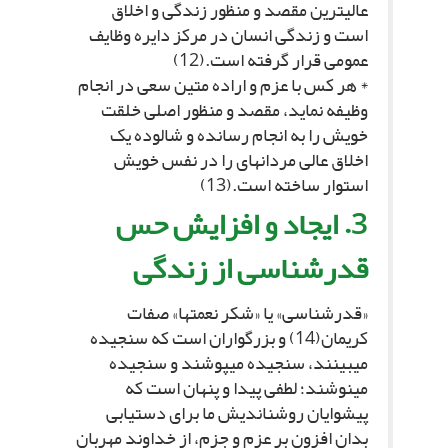
عالى‏ترین مقصد و منظور زندگى و اخلاق
است و زندگى انسان در مرکز دایره وظایف
عمومى قرار گرفته است.(12)
* هر کس با عزم و اراده متین سعى در انجام
وظیفه نماید، مقصد و منظور اصلى خلقت
خویش را به انجام رسانده و شالوده یک
اخلاق عالى مردانه‏اى را در نفس خویش
استوار ساخته است.(13)
3. ایجاد و افزایش حس
قدرشناسى از زندگى‏
«قدرشناسى» یا «شکر نعمت‏ها» صفات
کریمان(14) و بزرگواران است که سنجیده
مى‏بینند، سنجیده مى‏پوشند و سنجیده
مى‏نوشند؛ لطفى پیدا و پنهان است که
پیشوایان روشن‏اندیش ما براى دستیابى
بدان افزون بر عزم و جزم، از خداوند مهربان