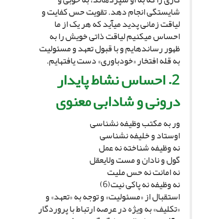
شایستگى انجام دهد. تقویت حس کفایت و
لیاقت زمانى پدید مى‏آید که هر یک از ما
احساس مى‏کنیم لیاقت ذاتى خویش را به
ظهور رسانده‏ایم و با قبول تعهد و مسئولیت
به قله افتخار «خودباورى» دست یافته‏ایم.
2. احساس نشاط پایدار
درونى و شادابى معنوى‏
ور به مکتب وظیفه نشناسى‏
اوستاد و خلیفه نشناسى‏
نه وظیفه شناخته نه عمل‏
گول و نادان و مست ولایعقل‏
نه امانت نه حس ملیت
نه وظیفه نه پاکى نیت(6)
استقبال از «مسئولیت» و توجه به «تعهد» و
«تکلیف» به ویژه در عرصه ارتباط با پروردگار