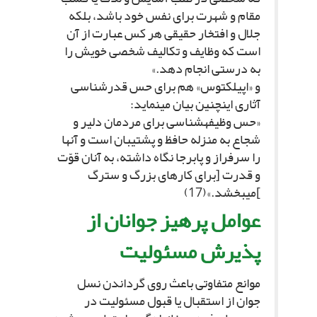
مقام و شهرت براى نفس خود باشد، بلکه
جلال و افتخار حقیقى هر کس عبارت از آن
است که وظایف و تکالیف شخصى خویش را
به درستى انجام دهد.»
و «اپیلکتوس» هم براى حس قدرشناسى
آثارى اینچنین بیان مى‏نماید:
«حس وظیفه‏شناسى براى مردمان دلیر و
شجاع به منزله حافظ و پشتیبان است و آنها
را سرفراز و پابرجا نگاه داشته، به آنان قوّت
و قدرت [براى کارهاى بزرگ و سترگ
]مى‏بخشد.»(17)
عوامل پرهیز جوانان از
پذیرش مسئولیت‏
موانع متفاوتى باعث روى گرداندن نسل
جوان از استقبال یا قبول مسئولیت در