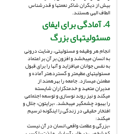
بیش از دیگران شاکر نعمت‏ها و قدرشناس
الطاف الهى هستند.
4. آمادگى براى ایفاى
مسئولیت‏هاى بزرگ‏
انجام هر وظیفه و مسئولیتى، رضایت درونى
به انسان مى‏بخشد و افزون بر آن بر اعتماد
به نفس جوانان مى‏افزاید و آنها را براى قبول
مسئولیت‏هاى عظیم‏تر و گسترده‏تر آماده و
مطمئن مى‏سازد. جامعه را بهره‏مند از
مدیران متعهد و خدمتگزاران شایسته
مى‏کند و نیز روند نوسازى و توسعه اجتماعى
را بهبود چشمگیر مى‏بخشد. «برایتون» جلال و
افتخار حقیقى در زندگى را این‏گونه ترسیم
مى‏کند:
«بزرگى و عظمت واقعى انسان در آن نیست
که شخصى در طلب آسایش و لذت یا کسب