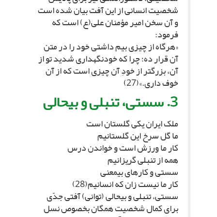
شخصیت انسانى از این آفت بیان شده است
و آن سخن امیر مؤمنان على(ع) است که
فرمود:
«هرگاه از چیزى بیم داشتى خود را در متن
آن قرار ده؛ چرا که خودنگه‏دارى شدید تو از
آن، بزرگ‏تر از خودِ آن چیزى است که از آن
خوف دارى.»(27)
3. سستى، تنبلى و بى‏حالى‏
ملک ایران یکى گلستان است‏
ما گل سرخ این گلستانیم‏
کار ما ورزش است و خواندن درس‏
همه از تنبلى گریزانیم‏
سستى و کارهاى بى‏معنى‏
کار ما نیست زان که انسانیم(28)
سستى، تنبلى و بى‏حالى (توانى) آفتى جدّى
براى کمال شخصیت همگان بخصوص نسل