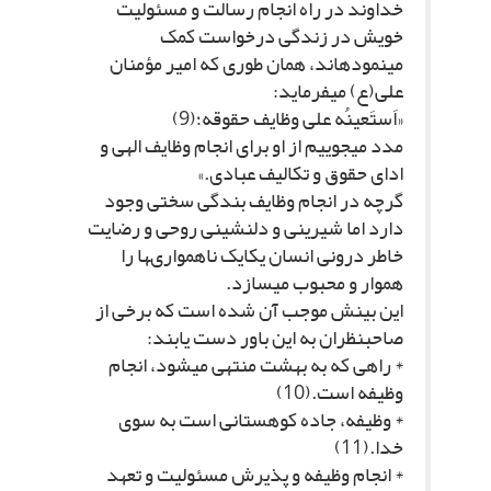
خداوند در راه انجام رسالت و مسئولیت
خویش در زندگى درخواست کمک
مى‏نموده‏اند، همان طورى که امیر مؤمنان
على(ع) مى‏فرماید:
«اَستَعینُه على وظایف حقوقه؛(9)
مدد مى‏جوییم از او براى انجام وظایف الهى و
اداى حقوق و تکالیف عبادى.»
گرچه در انجام وظایف بندگى سختى وجود
دارد اما شیرینى و دلنشینى روحى و رضایت
خاطر درونى انسان یکایک ناهموارى‏ها را
هموار و محبوب مى‏سازد.
این بینش موجب آن شده است که برخى از
صاحب‏نظران به این باور دست یابند:
* راهى که به بهشت منتهى مى‏شود، انجام
وظیفه است.(10)
* وظیفه، جاده کوهستانى است به سوى
خدا.(11)
* انجام وظیفه و پذیرش مسئولیت و تعهد