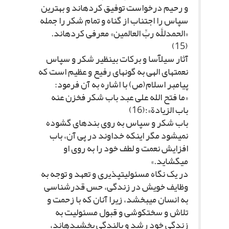
و رحیم درخواست توفیق کرده‏اند و بهترین
سپاس را اجتناب از گناه و تمام شکر را جمله
«الحمدللَّه ربِّ العالمین» معرفى کرده‏اند.
(15)
آثار سیل‏آسا و برکات بى‏نظیر شکر و سپاس
نعمت‏هاى الهى به گونه‏اى رفیع و عظیم است که
پیامبر اسلام(ص) با اشاره به آن فرمود:
«ما فتح الله على عبد باب شکر فخزن عنه
باب الزیادة»؛(16)
باب شکر و سپاس به روى بنده‏اى گشوده
نمى‏شود مگر اینکه خداوند در پى آن، باب
افزایش نعمت و لطف خود را به روى او
مى‏گشاید.»
در یک نگاه مسئولیت‏پذیرى و تعهد و توجه به
وظایف خویش در زندگى، حس قدرشناسى
به انسان مى‏بخشد، زیرا آنان که با زحمت و
تلاش و سختکوشى و قبول مسئولیت به
زندگى خود رشد و بالندگى بخشیده‏اند،