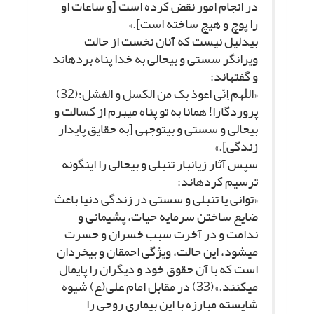
در انجام امور نقض کرده است [و ساعات او
را پوچ و هیچ ساخته است‏].»
بى‏دلیل نیست که آنان نخست از حالت
ویرانگر سستى و بى‏حالى به خدا پناه برده‏اند
و گفته‏اند:
«اللّهم اِنّى اعوذ بک من الکسل و الفشل؛(32)
پروردگارا! همانا به تو پناه مى‏برم از کسالت و
بى‏حالى و سستى و بى‏توجهى [به حقایق پایدار
زندگى‏].»
سپس آثار زیانبار تنبلى و بى‏حالى را این‏گونه
ترسیم کرده‏اند:
«توانى یا تنبلى و سستى در زندگى دنیا باعث
ضایع ساختن سرمایه حیات، پشیمانى و
ندامت و در آخرت سبب خسران و حسرت
مى‏شود، این حالت، ویژگى احمقان و بى‏خردان
است که با آن حقوق خود و دیگران را پایمال
مى‏کنند.»(33) در مقابل امام على(ع) شیوه
شایسته مبارزه با این بیمارى روحى را