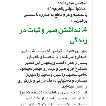
اینچنین مى‏فرماید:
«ضادّوا التوانى بالعزم؛(34)
با تصمیم و عزم قاطع به مبارزه با سستى
برخیزید.»
4. نداشتن صبر و ثبات در
زندگى‏
باور این حقیقت گرانبها که بهشت شیدایى،
افتخار و سربلندى با سختى‏ها و تلخى‏هاى
بسیارى همراه است و پیمودن این مسیر
سنگلاخ جز با صبر و بردبارى میسّر نمى‏شود،
تمامى سختى‏ها را سهل و تلخى‏ها را شیرین
مى‏سازد و دستیابى به قلّه بزرگى و بزرگوارى
را آسان مى‏نماید.
آنان که به خوبى دریافته‏اند «تکلیف» که مرز
امتیاز انسان و حیوان است، از «کُلْفَت» و
«سختى» است و با «مسئولیت» انسان بودن