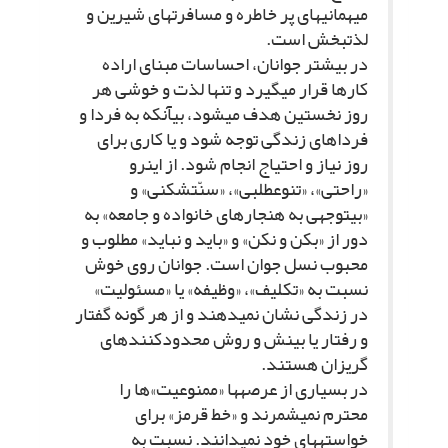
میهمانى‏هاى پر خاطره و مسافرت‏هاى شیرین و
لذت‏بخش است.
در بیشتر جوانان، احساسات مبناى اراده
کارها قرار مى‏گیرد و تنها لذت و خوشى هر
روز نخستین هدف مى‏شود، بى‏آنکه به فردا و
فرداهاى زندگى توجه شود و یا کارى براى
روز نیاز و احتیاج انجام شود. از این‏رو
«راحتى»، «تنوع‏طلبى»، «سنّت‏شکنى» و
«بى‏توجهى به هنجارهاى خانواده و جامعه» به
دور از «بکن و نکن» و «باید و نباید» مطلوب و
محبوب نسل جوان است. جوانان روى خوش
نسبت به «تکلیف»، «وظیفه» یا «مسئولیت»
در زندگى نشان نمى‏دهند و از هر گونه گفتار
و رفتار یا بینش و روش محدودکننده‏اى
گریزان هستند.
در بسیارى از عرصه‏ها «ممنوعیت»ها را
محترم نمى‏شمرند و «خط قرمز» براى
خواسته‏هاى خود نمى‏دانند. نسبت به