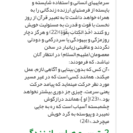
سرمایه‏هاى انسانى و استفاده شایسته و
بایسته از فرصت‏هاى ارزنده زندگانى را به
همراه خواهد داشت تا به تعبیر قرآن از روز
نخست با قوت و قدرت به مسئولیت خویش
رو کنند (خُذِ الکِتابَ بِقُوَّةٍ)(22) و هرگز دچار
روزمرّگى و بیهودگى یا سردرگمى و دودلى
نگردند و عاقبتى زیانبار در سخن
معصومان(علیهم السلام) در انتظار آنان
نباشد، که فرمودند:
«آن کس که بدون بینایى و آگاهى لازم، عمل
مى‏کند، همانند کسى است که در غیر مسیر
مورد نظر حرکت مى‏نماید که پیامد حرکت
یعنى سرعت، چیزى جز دورى بیشتر نخواهد
بود.»(23)[ او ]«همانند درازگوش
چشم‏بسته آسیاب است که ره به جایى
نمى‏برد و پیوسته به گرد خویش
مى‏چرخد.»(24)
2. ترس و هراس از زندگى‏