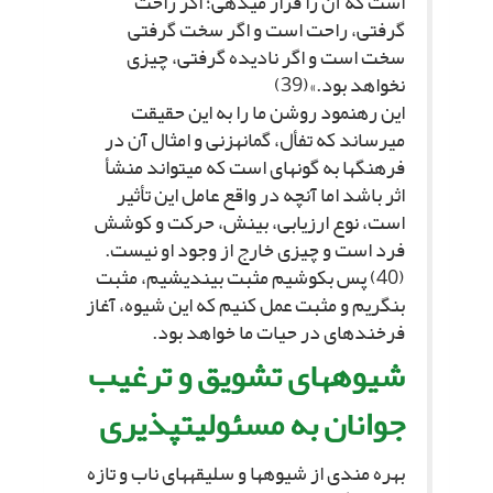
است که آن را قرار مى‏دهى؛ اگر راحت
گرفتى، راحت است و اگر سخت گرفتى
سخت است و اگر نادیده گرفتى، چیزى
نخواهد بود.»(39)
این رهنمود روشن ما را به این حقیقت
مى‏رساند که تفأل، گمانه‏زنى و امثال آن در
فرهنگ‏ها به گونه‏اى است که مى‏تواند منشأ
اثر باشد اما آنچه در واقع عامل این تأثیر
است، نوع ارزیابى، بینش، حرکت و کوشش
فرد است و چیزى خارج از وجود او نیست.
(40) پس بکوشیم مثبت بیندیشیم، مثبت
بنگریم و مثبت عمل کنیم که این شیوه، آغاز
فرخنده‏اى در حیات ما خواهد بود.
شیوه‏هاى تشویق و ترغیب
جوانان به مسئولیت‏پذیرى‏
بهره مندى از شیوه‏ها و سلیقه‏هاى ناب و تازه