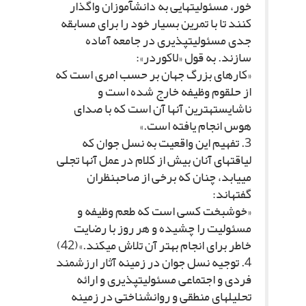
خور، مسئولیت‏هایى به دانش‏آموزان واگذار
کنند تا با تمرین بسیار خود را براى مسابقه
جدى مسئولیت‏پذیرى در جامعه آماده
سازند. به قول «لاکوردر»:
«کارهاى بزرگ جهان بر حسب امرى است که
از حلقوم وظیفه خارج شده است و
ناشایسته‏ترین آنها آن است که با صداى
هوس انجام یافته است.»
3. تفهیم این واقعیت به نسل جوان که
لیاقت‏هاى آنان بیش از کلام در عمل آنها تجلى
مى‏یابد، چنان که برخى از صاحب‏نظران
گفته‏اند:
«خوشبخت کسى است که طعم وظیفه و
مسئولیت را چشیده و هر روز با رضایت
خاطر براى انجام بهتر آن تلاش مى‏کند.»(42)
4. توجیه نسل جوان در زمینه آثار ارزشمند
فردى و اجتماعى مسئولیت‏پذیرى و ارائه
تحلیل‏هاى منطقى و روانشناختى در زمینه