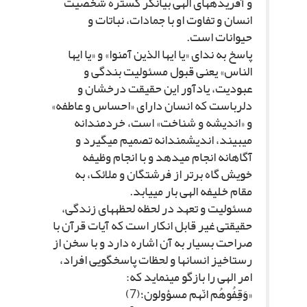
و آفریده‏هاى الهى بیانگر گستره شخصیت
انسان و تفاوت او با جمادات، نباتات و
حیوانات است.
پاسخ به نداى «یا ایها الذین آمنوا» و «یا ایها
الناس» یعنى قبول مسئولیت بندگى و
عبودیت، یادآور این حقیقت درخشان و
دلرباست که انسان داراى «احساس و عاطفه»
و «اندیشه و شناخت» است، خردمندانه
مى‏بیند، اندیشمندانه تصمیم مى‏گیرد و
آگاهانه انجام مى‏دهد و با انجام وظیفه
خویش گاه برتر از فرشتگان و ملائک، به
مقام خلیفه الهى بار مى‏یابد.
مسئولیت و تعهد در لحظه لحظه‏هاى زندگى،
حقیقتى غیر قابل انکار است که آیات قرآن با
صراحت بسیار به آن اشاره دارد و با سخن از
رستاخیز انسان‏ها و لحظات پاسخگویى افراد،
امر الهى را بازگو مى‏نماید که:
«وَقِفُوهُم انّهم مسؤولون؛(7)