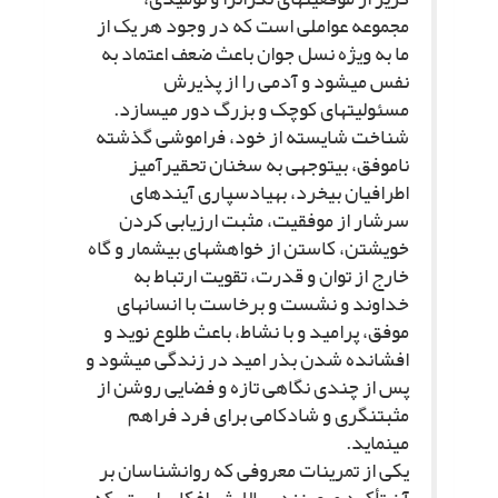
مجموعه عواملى است که در وجود هر یک از
ما به ویژه نسل جوان باعث ضعف اعتماد به
نفس مى‏شود و آدمى را از پذیرش
مسئولیت‏هاى کوچک و بزرگ دور مى‏سازد.
شناخت شایسته از خود، فراموشى گذشته
ناموفق، بى‏توجهى به سخنان تحقیرآمیز
اطرافیان بى‏خرد، به‏یادسپارى آینده‏اى
سرشار از موفقیت، مثبت ارزیابى کردن
خویشتن، کاستن از خواهش‏هاى بى‏شمار و گاه
خارج از توان و قدرت، تقویت ارتباط به
خداوند و نشست و برخاست با انسان‏هاى
موفق، پرامید و با نشاط، باعث طلوع نوید و
افشانده شدن بذر امید در زندگى مى‏شود و
پس از چندى نگاهى تازه و فضایى روشن از
مثبت‏نگرى و شادکامى براى فرد فراهم
مى‏نماید.
یکى از تمرینات معروفى که روانشناسان بر