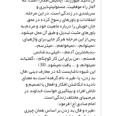
آن تأکید مى‏ورزند، «پالایش افکار» است، که
آغاز راه موفقیت، مسئولیت‏پذیرى و
سربلندى در زندگى است. در این مرحله،
اعتقادات و باورهاى رسوخ کرده در عمق
جان خویش را درباره ماهیت خود و مردم به
باورهاى مثبت تبدیل و طبق آن عمل مى‏شود.
پس از این مرحله هرگز جایى براى واژه‏هاى،
«نمى‏توانم»، «نمى‏خواهم»، «مى‏ترسم»،
«بدبخت‏ترین آدمم»، «خیلى بدشانس
هستم»، «من براى این کار کوچکم»، «گفته‏اند
نمى‏توانم» و ... یافت نمى‏شود.(38)
این شیوه ناشایست که در معارف دینى «فال
بد زدن» یا «طیره» نام گرفته است به معناى
نادیده انگاشتن افکار و افعال یا تصمیم و
تلاش افراد و بى‏تأثیرى خواست خداوند در
عرصه‏هاى مختلف زندگى است.
امام صادق(ع) فرمود:
«طیره و فال بد زدن بر اساس همان چیزى