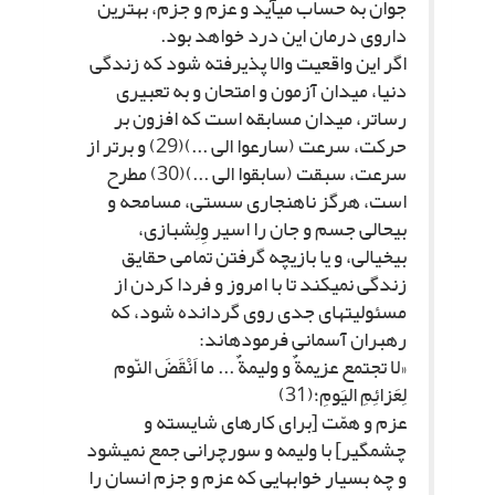
جوان به حساب مى‏آید و عزم و جزم، بهترین
داروى درمان این درد خواهد بود.
اگر این واقعیت والا پذیرفته شود که زندگى
دنیا، میدان آزمون و امتحان و به تعبیرى
رساتر، میدان مسابقه است که افزون بر
حرکت، سرعت (سارعوا الى ...)(29) و برتر از
سرعت، سبقت (سابقوا الى ...)(30) مطرح
است، هرگز ناهنجارى سستى، مسامحه و
بى‏حالى جسم و جان را اسیر وِلِش‏بازى،
بى‏خیالى، و یا بازیچه گرفتن تمامى حقایق
زندگى نمى‏کند تا با امروز و فردا کردن از
مسئولیت‏هاى جدى روى گردانده شود، که
رهبران آسمانى فرموده‏اند:
«لا تجتمع عزیمةٌ و ولیمةٌ ... ما اَنْقَضَ النّوم
لِعَزائِمِ الیَومِ؛(31)
عزم و همّت [براى کارهاى شایسته و
چشمگیر] با ولیمه و سورچرانى جمع نمى‏شود
و چه بسیار خواب‏هایى که عزم و جزم انسان را