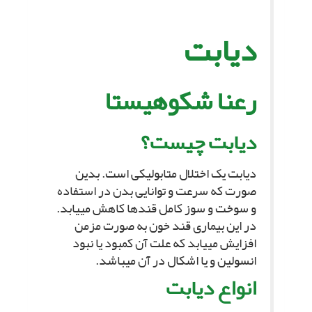
دیابت‏
رعنا شکوهى‏ستا
دیابت چیست؟
دیابت یک اختلال متابولیکى است. بدین
صورت که سرعت و توانایى بدن در استفاده
و سوخت و سوز کامل قندها کاهش مى‏یابد.
در این بیمارى قند خون به صورت مزمن
افزایش مى‏یابد که علت آن کمبود یا نبود
انسولین و یا اشکال در آن مى‏باشد.
انواع دیابت‏