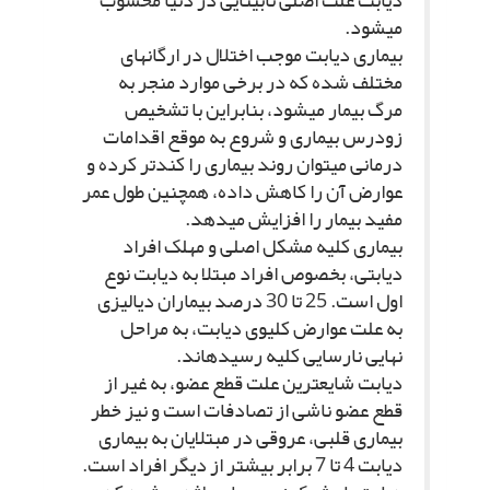
دیابت علت اصلى نابینایى در دنیا محسوب
مى‏شود.
بیمارى دیابت موجب اختلال در ارگان‏هاى
مختلف شده که در برخى موارد منجر به
مرگ بیمار مى‏شود، بنابراین با تشخیص
زودرس بیمارى و شروع به موقع اقدامات
درمانى مى‏توان روند بیمارى را کندتر کرده و
عوارض آن را کاهش داده، همچنین طول عمر
مفید بیمار را افزایش مى‏دهد.
بیمارى کلیه مشکل اصلى و مهلک افراد
دیابتى، بخصوص افراد مبتلا به دیابت نوع
اول است. 25 تا 30 درصد بیماران دیالیزى
به علت عوارض کلیوى دیابت، به مراحل
نهایى نارسایى کلیه رسیده‏اند.
دیابت شایع‏ترین علت قطع عضو، به غیر از
قطع عضو ناشى از تصادفات است و نیز خطر
بیمارى قلبى، عروقى در مبتلایان به بیمارى
دیابت 4 تا 7 برابر بیشتر از دیگر افراد است.