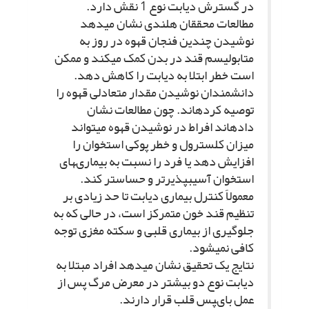
در گسترش دیابت نوع 1 نقش دارد.
مطالعات محققان هلندى نشان مى‏دهد
نوشیدن چندین فنجان قهوه در روز به
متابولیسم قند در بدن کمک مى‏کند و ممکن
است خطر ابتلا به دیابت را کاهش دهد.
دانشمندان نوشیدن مقدار متعادلى قهوه را
توصیه کرده‏اند. چون مطالعات نشان
داده‏اند افراط در نوشیدن قهوه مى‏تواند
میزان کلسترول و خطر پوکى استخوان را
افزایش دهد یا فرد را نسبت به بیمارى‏هاى
استخوان آسیب‏پذیرتر و حساس‏تر کند.
معمولاً کنترل بیمارى دیابت تا حد زیادى بر
تنظیم قند خون متمرکز است، در حالى که به
جلوگیرى از بیمارى قلبى و سکته مغزى توجه
کافى نمى‏شود.
نتایج یک تحقیق نشان مى‏دهد افراد مبتلا به
دیابت نوع دو بیشتر در معرض مرگ پس از
عمل باى‏پس قلب قرار دارند.