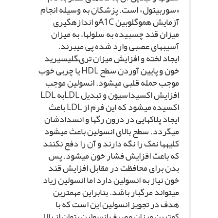
«سوربیتول» است. پزشکان به وسیله انجام
آزمایش هموگلوبین A1Cو اندازه‏گیرى
میزان قند چسبیده به سلول‏ها، به میزان
آسیب‏هاى عصبى وارد شده پى مى‏برند.
ایجاد لخته و افزایش میزان ترى‏گلیسیرید
خون و پایین آوردن سطح HDL یا چربى خوب
موجب حمله قلبى مى‏شود. انسولین موجب
افزایش اکسیداسیون و تبدیل LDLبه LDL
اکسیده مى‏شود که این فرم از LDL باعث
ایجاد پلاک‏هایى در درون رگ‏ها و انسدادشان
مى‏گردد. سطح بالاى انسولین باعث مى‏شود
کلیه‏ها نمک را نگه دارند و آن را دفع نکنند
که باعث افزایش فشار خون مى‏شود. پس
بدن براى محافظت در مقابل افزایش قند
خون نیاز به انسولین دارد اما انسولین زیاد
مى‏تواند مرگبار باشد. بنابراین مهم‏ترین
هدف در تجویز انسولین این است که با
کمترین میزان مصرف انسولین بتوان از بالا