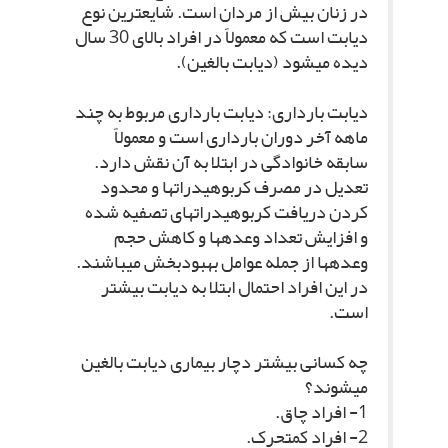
در زنان بیش از مردان است. شایع‏ترین نوع
دیابت است که معمولاً در افراد بالاى 30 سال
دیده مى‏شود (دیابت بالغین).
دیابت باردارى: دیابت باردارى مربوط به چند
ماهه آخر دوران باردارى است و معمولاً
سابقه خانوادگى در ابتلا به آن نقش دارد.
تعدیل در مصرف کربوهیدرات‏ها و محدود
کردن دریافت کربوهیدرات‏هاى تصفیه شده
و افزایش تعداد وعده‏ها و کاهش حجم
وعده‏ها از جمله عوامل بهبودبخش مى‏باشند.
در این افراد احتمال ابتلا به دیابت بیشتر
است.
چه کسانى بیشتر دچار بیمارى دیابت بالغین
مى‏شوند؟
1- افراد چاق.
2- افراد کم‏تحرک.