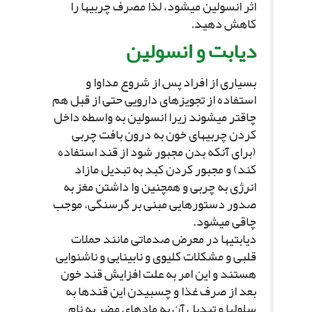
اثر انسولین مى‏شود، لذا مصرف چربى‏ها را
کاهش دهید.
دیابت و انسولین‏
بسیارى از افراد پس از شروع مداوا و
استفاده از تجویزهاى دارویى حتى از قبل هم
چاق‏تر مى‏شوند زیرا انسولین به واسطه داخل
کردن چربى‏هاى خون به درون بافت چربى
(براى آنکه بدن مجبور شود از قند استفاده
کند) و مجبور کردن کبد به تبدیل مازاد
انرژى به چربى و همچنین وا داشتن مغز به
صدور دستورهایى مبنى بر گرسنگى، موجب
چاقى مى‏شود.
دیابتى‏ها در معرض صدماتى مانند حملات
قلبى و مشکلات کلیوى و نابینایى و ناشنوایى
هستند و این امر به علت افزایش قند خون
بعد از صرف غذا و چسبیدن این قندها به
سلول‏ها و تبدیل آن به ماده‏اى مضر به نام