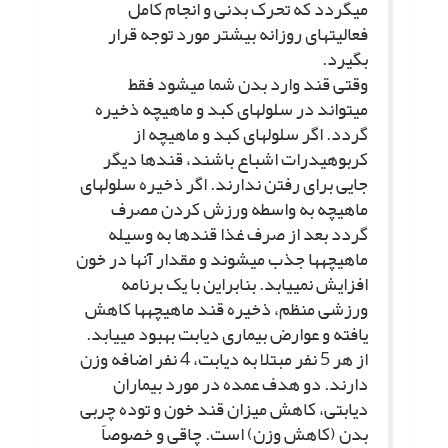
مى‏گردد که تحرک بدنى و انجام کامل
فعالیت‏هاى روزانه بیشتر مورد توجه قرار
بگیرد.
وقتى قند وارد بدن شما مى‏شود فقط
مى‏تواند در سلول‏هاى کبد و ماهیچه ذخیره
گردد. اگر سلول‏هاى کبد و ماهیچه از
کربوهیدرات اشباع باشند، قندها دیگر
جایى براى رفتن ندارند. اگر ذخیره سلول‏هاى
ماهیچه به واسطه ورزش کردن مصرف
گردد بعد از صرف غذا قندها به وسیله
ماهیچه‏ها جذب مى‏شوند و مقدار آنها در خون
افزایش نمى‏یابد. بنابراین با یک برنامه
ورزشى منظم، ذخیره قند ماهیچه‏ها کاهش
یافته و عوارض بیمارى دیابت بهبود مى‏یابد.
از هر 5 نفر مبتلا به دیابت، 4 نفر اضافه وزن
دارند. دو هدف عمده در مورد بیماران
دیابتى، کاهش میزان قند خون و توده چربى
بدن (کاهش وزن) است. چاقى و خصوصاً