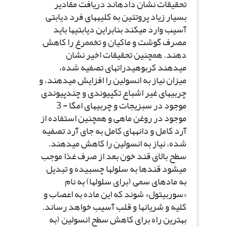
تحقیقات نشان داده‏اند دریافت مقادیر
بسیار زیاد پروتئین به کلیه‏هاى فرد دیابتى
آسیب وارد مى‏کند بنابراین دیابتى‏ها باید
مصرف گوشت و ماکیان و تخم‏مرغ را کاهش
دهند. همچنین تحقیقات اخیر نشان
مى‏دهند کربوهیدرات‏هاى تصفیه شده،
میزان نیاز به انسولین را افزایش مى‏دهند، و
چربى‏هاى غیر اشباع تک‏پیوندى و چندپیوندى
موجود در سبزیجات و چربى‏هاى امگا - 3
موجود در روغن ماهى و همچنین استفاده از
آرد کامل و دانه‏هاى کامل به جاى آرد تصفیه
شده، نیاز به انسولین را کاهش مى‏دهند.
سطح بالاى قند خون بعد از صرف غذا موجب
مى‏شود قندها به سلول‏ها چسبیده و تبدیل
به ماده‏اى سمى (براى سلول‏ها) به نام
«سوربیتول» شوند که این ماده به اعصاب و
کلیه و شریان‏ها و قلب آسیب خواهد رساند.
بهترین راه براى کاهش سطح انسولین (به