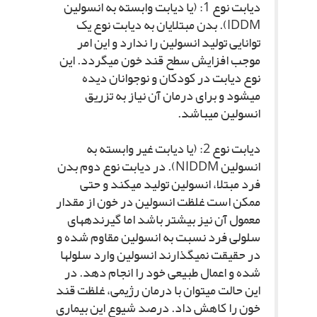
دیابت نوع 1: (یا دیابت وابسته به انسولین
IDDM). بدن مبتلایان به دیابت نوع یک
توانایى تولید انسولین را ندارد و این امر
موجب افزایش سطح قند خون مى‏گردد. این
نوع دیابت در کودکان و نوجوانان دیده
مى‏شود و براى درمان آن نیاز به تزریق
انسولین مى‏باشد.
دیابت نوع 2: (یا دیابت غیر وابسته به
انسولین NIDDM). در دیابت نوع دوم بدن
فرد مبتلا، انسولین تولید مى‏کند و حتى
ممکن است غلظت انسولین در خون از مقدار
معمول آن نیز بیشتر باشد اما گیرنده‏هاى
سلولى فرد نسبت به انسولین مقاوم شده و
در حقیقت نمى‏گذارند انسولین وارد سلول‏ها
شده و اعمال طبیعى خود را انجام دهد. در
این حالت مى‏توان با درمان رژیمى، غلظت قند
خون را کاهش داد. درصد شیوع این بیمارى