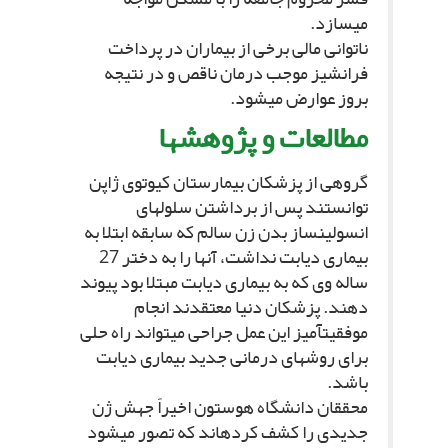
مى‏سازد.
ناتوانى مالى برخى از بیماران در پرداخت
فرانشیز موجب درمان ناقص و در نتیجه
بروز عوارض مى‏شود.
مطالعات و پژوهش‏ها
گروهى از پزشکان بیمارستان کیوتوى ژاپن
توانستند پس از برداشتن سلول‏هاى
انسولین‏ساز بدن زن سالم که سابقه ابتلا به
بیمارى دیابت نداشت، آنها را به دختر 27
ساله وى که به بیمارى دیابت مبتلا بود پیوند
دهند. پزشکان دنیا معتقدند انجام
موفقیت‏آمیز این عمل جراحى مى‏تواند راه حلى
براى روش‏هاى درمانى جدید بیمارى دیابت
باشد.
محققان دانشگاه هوستون اخیراً جهش ژن
جدیدى را کشف کرده‏اند که تصور مى‏شود