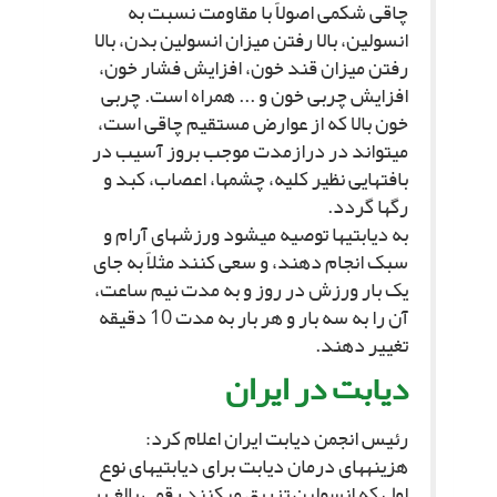
چاقى شکمى اصولاً با مقاومت نسبت به
انسولین، بالا رفتن میزان انسولین بدن، بالا
رفتن میزان قند خون، افزایش فشار خون،
افزایش چربى خون و ... همراه است. چربى
خون بالا که از عوارض مستقیم چاقى است،
مى‏تواند در درازمدت موجب بروز آسیب در
بافت‏هایى نظیر کلیه، چشم‏ها، اعصاب، کبد و
رگ‏ها گردد.
به دیابتى‏ها توصیه مى‏شود ورزش‏هاى آرام و
سبک انجام دهند، و سعى کنند مثلاً به جاى
یک بار ورزش در روز و به مدت نیم ساعت،
آن را به سه بار و هر بار به مدت 10 دقیقه
تغییر دهند.
دیابت در ایران‏
رئیس انجمن دیابت ایران اعلام کرد:
هزینه‏هاى درمان دیابت براى دیابتى‏هاى نوع
اول که انسولین تزریق مى‏کنند رقمى بالغ بر