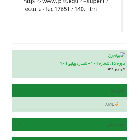
http: // www. pitt.edu / ~ super1 /
lecture / lec 17651 / 140. htm
دوره 15، شماره 174 - شماره پیاپی 174
شهریور 1385
فایل ها
XML
هم رسانی