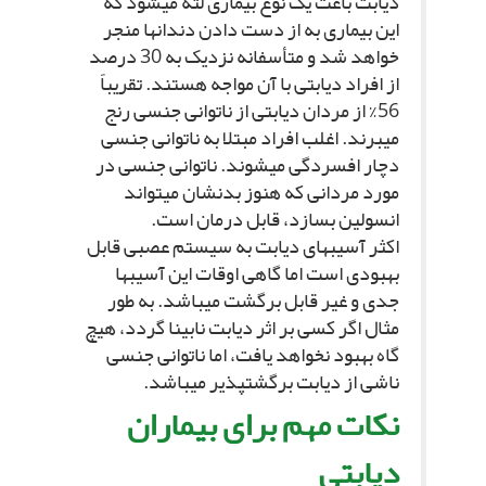
دیابت باعث یک نوع بیمارى لثه مى‏شود که
این بیمارى به از دست دادن دندان‏ها منجر
خواهد شد و متأسفانه نزدیک به 30 درصد
از افراد دیابتى با آن مواجه هستند. تقریباً
56% از مردان دیابتى از ناتوانى جنسى رنج
مى‏برند. اغلب افراد مبتلا به ناتوانى جنسى
دچار افسردگى مى‏شوند. ناتوانى جنسى در
مورد مردانى که هنوز بدن‏شان مى‏تواند
انسولین بسازد، قابل درمان است.
اکثر آسیب‏هاى دیابت به سیستم عصبى قابل
بهبودى است اما گاهى اوقات این آسیب‏ها
جدى و غیر قابل برگشت مى‏باشد. به طور
مثال اگر کسى بر اثر دیابت نابینا گردد، هیچ
گاه بهبود نخواهد یافت، اما ناتوانى جنسى
ناشى از دیابت برگشت‏پذیر مى‏باشد.
نکات مهم براى بیماران
دیابتى‏