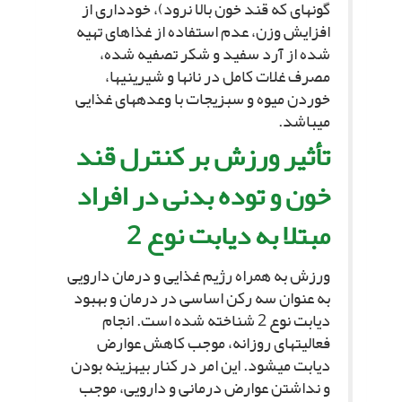
گونه‏اى که قند خون بالا نرود)، خوددارى از
افزایش وزن، عدم استفاده از غذاهاى تهیه
شده از آرد سفید و شکر تصفیه شده،
مصرف غلات کامل در نان‏ها و شیرینى‏ها،
خوردن میوه و سبزیجات با وعده‏هاى غذایى
مى‏باشد.
تأثیر ورزش بر کنترل قند
خون و توده بدنى در افراد
مبتلا به دیابت نوع 2
ورزش به همراه رژیم غذایى و درمان دارویى
به عنوان سه رکن اساسى در درمان و بهبود
دیابت نوع 2 شناخته شده است. انجام
فعالیت‏هاى روزانه، موجب کاهش عوارض
دیابت مى‏شود. این امر در کنار بى‏هزینه بودن
و نداشتن عوارض درمانى و دارویى، موجب