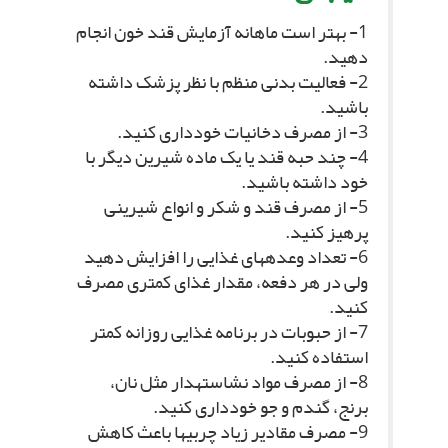
1- بهتر است ماهانه آزمایش قند خون انجام
دهید.
2- فعالیت بدنى منظم با نظر پزشک داشته
باشید.
3- از مصرف دخانیات خوددارى کنید.
4- چند حبه قند یا یک ماده شیرین دیگر با
خود داشته باشید.
5- از مصرف قند و شکر و انواع شیرینى
پرهیز کنید.
6- تعداد وعده‏هاى غذایى را افزایش دهید
ولى در هر دفعه، مقدار غذاى کمترى مصرف
کنید.
7- از حبوبات در برنامه غذایى روزانه کمتر
استفاده کنید.
8- از مصرف مواد نشاسته‏دار مثل نان،
برنج، گندم و جو خوددارى کنید.
9- مصرف مقادیر زیاد چربى‏ها باعث کاهش