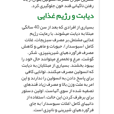
رفتن ناگهانى قند خون جلوگیرى کرد.
دیابت و رژیم غذایى‏
بسیارى از افرادى که بعد از سن 40 سالگى
مبتلا به دیابت مى‏شوند، با رعایت رژیم
غذایى مشتمل بر مصرف سبزیجات، غلات
کامل (سبوس‏دار)، حبوبات و ماهى و کاهش
مصرف فرآورده‏هاى شیرینى‏پزى، شکر،
گوشت، مرغ و تخم‏مرغ مى‏توانند حال خود را
بهبود بخشند. بسیارى از مبتلایان به دیابت
که انسولین مصرف مى‏کنند، توانایى کافى
براى پاسخ دادن به انسولین را ندارند و این
امر به علت وزن بالا و مصرف زیاد قندهاى
تصفیه شده از سوى آنهاست. اولین دستور
براى برطرف کردن این حالت، استفاده از
دانه‏هاى کامل (غلات سبوس‏دار) به جاى
فرآورده‏هاى شیرینى و نان‏پزى است.