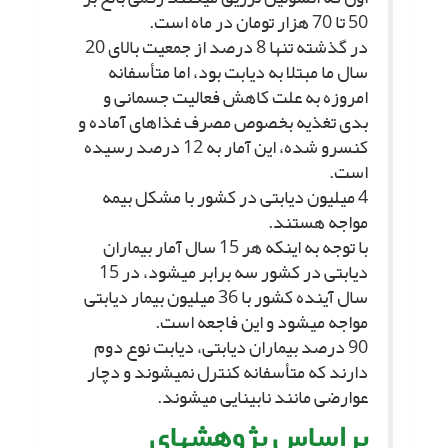
50 تا 70 هزار تومان در ماه است.
در گذشته تنها 8 درصد از جمعیت بالاى 20
سال ما مبتلا به دیابت بود، اما متأسفانه
امروزه به علت کاهش فعالیت جسمانى و
بدى تغذیه بخصوص مصرف غذاهاى آماده و
کنسرو شده، این آمار به 12 درصد رسیده
است.
4 میلیون دیابتى در کشور با مشکل بیمه
مواجه هستند.
با توجه به اینکه هر 15 سال آمار بیماران
دیابتى در کشور سه برابر مى‏شود، در 15
سال آینده کشور با 36 میلیون بیمار دیابتى
مواجه مى‏شود و این فاجعه است.
90 درصد بیماران دیابتى، دیابت نوع دوم
دارند که متأسفانه کنترل نمى‏شوند و دچار
عوارضى مانند نابینایى مى‏شوند.
براساس پژوهش‏هاى