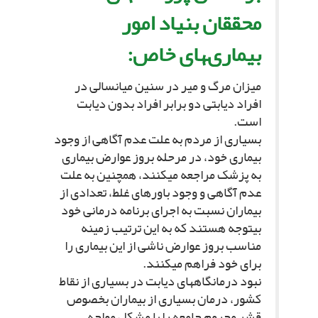
محققان بنیاد امور
بیمارى‏هاى خاص:
میزان مرگ و میر در سنین میانسالى در
افراد دیابتى دو برابر افراد بدون دیابت
است.
بسیارى از مردم به علت عدم آگاهى از وجود
بیمارى خود، در مرحله بروز عوارض بیمارى
به پزشک مراجعه مى‏کنند، همچنین به علت
عدم آگاهى و وجود باورهاى غلط، تعدادى از
بیماران نسبت به اجراى برنامه درمانى خود
بى‏توجه هستند که به این ترتیب زمینه
مناسب بروز عوارض ناشى از این بیمارى را
براى خود فراهم مى‏کنند.
نبود درمانگاههاى دیابت در بسیارى از نقاط
کشور، درمان بسیارى از بیماران بخصوص
قشر محروم جامعه را با مشکل مواجه