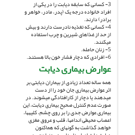
3- کسانى که سابقه دیابت را در یکى از
افراد خانواده درجه یک (پدر، مادر، خواهر و
برادر) دارند.
4- کسانى که تغذیه نادرست دارند و بیش
از حد از غذاهاى شیرین و چرب استفاده
مى‏کنند.
5- زنان حامله.
6- افرادى که دچار فشار خون بالا هستند.
عوارض بیمارى دیابت‏
همه ساله تعداد زیادى از بیماران دیابتى بر
اثر عوارض بیمارى جان خود را از دست
مى‏دهند یا دچار از کارافتادگى مى‏شوند. در
صورت عدم کنترل صحیح بیمارى دیابت، این
بیمارى عوارض جدى را بر روى چشم، کلیه‏ها،
اعصاب محیطى اندام‏ها، قلب و عروق مغزى
خواهد گذاشت به گونه‏اى که هم‏اکنون