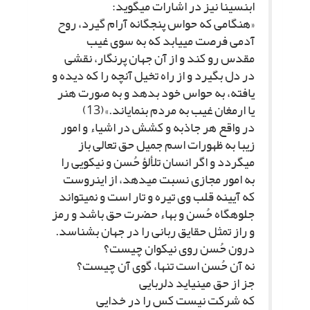
ابن‏سینا نیز در اشارات مى‏گوید:
«هنگامى که حواس پنج‏گانه آرام گیرد، روح
آدمى فرصت مى‏یابد که به سوى غیب
مقدس رو کند و از آن جهان پرنگار، نقشى
در دل بگیرد و از راه تخیل آنچه را که دیده و
یافته، به حواس خود بدهد و به صورت هنر
یا ارمغان غیب به مردم بنمایاند.»(13)
در واقع هر جاذبه و کشش در اشیاء و امور
زیبا به ظهورات اسم جمیل حق تعالى باز
مى‏گردد و اگر انسان تلألؤ حُسن و نیکویى را
به امور مجازى نسبت مى‏دهد، از این‏روست
که آیینه قلب وى تیره و تار است و نمى‏تواند
جلوه‏گاه حُسن و بهاء حضرت حق باشد و رمز
و راز تمثل حقایق ربانى را در جهان بشناسد.
درون حُسن روى نیکوان چیست؟
نه آن حُسن است تنها، گوى آن چیست؟
جز از حق مى‏نیاید دلربایى‏
که شرکت نیست کس را در خدایى‏