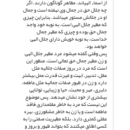
از اسماء الهى‏اند، مظاهر گوناگون دارند، اگر
چه جلال حق در جمال وى نهفته است و جمال
او در جلالش مستور مى‏باشد. بنابراین چیزى
که مظهر جلال الهى است، به نوبه خود واجد
جمال حق بوده و چیزى که مظهر جمال
خداست، به نوبه خویش داراى جلال الهى
خواهد بود.
پس وقتى گفته مى‏شود مرد مظهر جلال الهى
و زن مظهر جمال حق تعالى است، منظور این
است که مرد در بروز صفات جلالیه مثل
عقل، تدبیر، ابهت و غیرت قدرت عمل بیشتر
دارد و زن در ظهور صفات جمالیه مثل عاطفه،
دلبرى، مهر و محبت، حیا و زیبایى، توانایى
بیشترى از خود نشان مى‏دهد. پس موضوع
این نیست که مرد به خاطر عقل‏مدارى فاقد
عاطفه است و یا زن به خاطر عشق‏ورزى، بهره
عقلى کمترى دارد، بلکه مظهریت صفتى را به
کسى اطلاق مى‏کنند که بتواند ظهور و بروز و