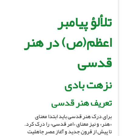
تلألؤ پیامبر
اعظم(ص) در هنر
قدسى‏
نزهت بادى‏
تعریف هنر قدسى‏
براى درک هنر قدسى باید ابتدا معناى
«هنر» و نیز معناى «امر قدسى» را درک کرد.
تا پیش از قرون جدید و آغاز عصر جاهلیت