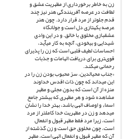
زن به خاطر برخوردارى از مظهریت عشق و
لطافت در عرصه آفرینندگى هنر نیز چند
قدم جلوتر از مرد قرار دارد. چون هنر
عرصه یکه‏تازى دل است و جولانگاه
عشق‏بازى مخلوق با خالق. و در این وادى
شیدایى و بى‏خودى، آنچه به کار مى‏آید،
احساسات لطیف قلبى است که زن را پذیراى
قوى‏ترى براى دریافت الهامات و جذبات
رحمانى مى‏کند.
«جناب محى‏الدین، سرّ محبوب بودن زن را در
این مى‏داند که چون ذات اقدس خداوند
منزه از آن است که بدون مجلى‏ و مظهر
مشاهده شود و هر مظهرى که بیشتر جامع
اسماء و اوصاف الهى باشد، بهتر خدا را نشان
مى‏دهد و زن در مظهریت خدا کامل‏تر از مرد
است، زیرا مرد فقط مظهر قبول و انفعال
است، چون مخلوق حق است و زن گذشته از
آن که مظهر قبول و انفعال الهى است، مظهر