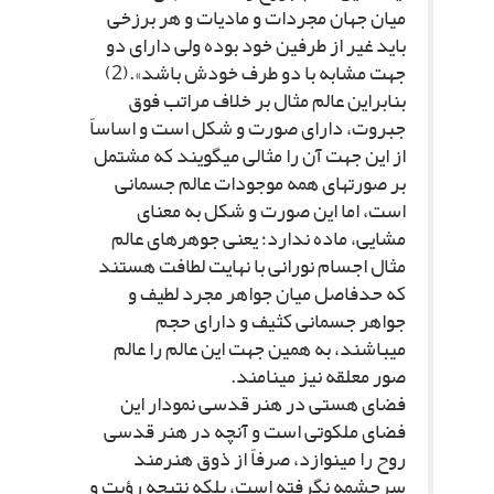
میان جهان مجردات و مادیات و هر برزخى
باید غیر از طرفین خود بوده ولى داراى دو
جهت مشابه با دو طرف خودش باشد».(2)
بنابراین عالم مثال بر خلاف مراتب فوق
جبروت، داراى صورت و شکل است و اساساً
از این جهت آن را مثالى مى‏گویند که مشتمل
بر صورت‏هاى همه موجودات عالم جسمانى
است، اما این صورت و شکل به معناى
مشایى، ماده ندارد؛ یعنى جوهرهاى عالم
مثال اجسام نورانى با نهایت لطافت هستند
که حدفاصل میان جواهر مجرد لطیف و
جواهر جسمانى کثیف و داراى حجم
مى‏باشند، به همین جهت این عالم را عالم
صور معلقه نیز مى‏نامند.
فضاى هستى در هنر قدسى نمودار این
فضاى ملکوتى است و آنچه در هنر قدسى
روح را مى‏نوازد، صرفاً از ذوق هنرمند
سرچشمه نگرفته است، بلکه نتیجه رؤیت و