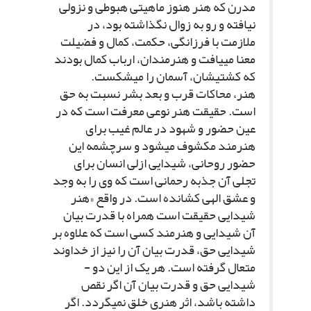
مدرن که هنر هنوز ماهیتى هبوطى و نزولى
نیافته و رو به زوال نگذاشته بود، در
ملازمت با فرزانگى، حکمت، کمال و فضیلت
معنا مى‏یافت و هنرمندان، ارباب کمال بودند
که کشتى‏شان، آسمان را مى‏شکست.
هنر، محاکات قرب و بعد بشر نسبت به حق
است. حقیقت هنر نوعى معرفت است که در
عین حضور و شهود در عالم غیب براى
هنرمند مکشوف مى‏شود و سرچشمه این
حضور روحانى، شیدایى ازلى انسان براى
تجلى آن جذبه رحمانى است که وى را به وجد
و عشق الهى کشانده است. در واقع «هنر
شیدایى حقیقت است همراه با قدرت بیان
آن شیدایى و هنرمند کسى است که علاوه بر
شیدایى حق، قدرت بیان آن را نیز از خداوند
متعال گرفته است. هر یک از این دو -
شیدایى حق و قدرت بیان آن اگر نقص
داشته باشد، اثر هنرى خلق نمى‏گردد. اگر