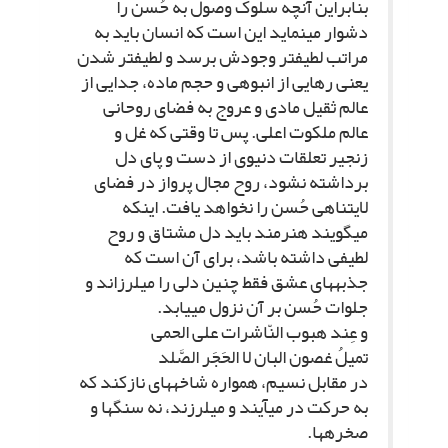
بنابراین آنچه سلوک وصول به حُسن را
دشوار مى‏نماید این است که انسان باید به
مراتب لطیف‏تر وجودش برسد و لطیف‏تر شدن
یعنى رهایى از انبوهى و حجم ماده، جدایى از
عالم ثقیل مادى و عروج به فضاى روحانى
عالم ملکوت اعلى‏. پس تا وقتى که غل و
زنجیر تعلقات دنیوى از دست و پاى دل
برداشته نشود، روح مجال پرواز در فضاى
لایتناهى حُسن را نخواهد یافت. اینکه
مى‏گویند هنرمند باید دل مشتاق و روح
لطیفى داشته باشد، براى آن است که
جذبه‏هاى عشق فقط چنین دلى را مى‏لرزاند و
جلوات حُسن بر آن نزول مى‏یابد.
و عِند هبوب النّاشرات على الحمى‏
تمیلُ غصون البان لا الحَجَر الصَّلد
در مقابل نسیم، همواره شاخه‏هاى نازکند که
به حرکت در مى‏آیند و مى‏لرزند، نه سنگ‏ها و
صخره‏ها.