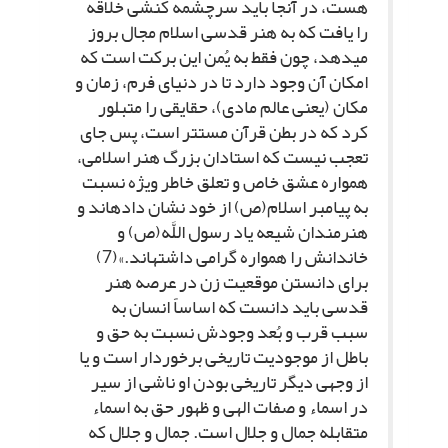
هست، در آنجا باید سرچشمه کنشى خلاقه
را یافت که به هنر قدسى اسلام مجال بروز
مى‏دهد، چون فقط به یُمن این برکت است که
امکان آن وجود دارد تا در دنیاى فرم، زمان و
مکان (یعنى عالم مادى)، حقایقى را متبلور
کرد که در بطن قرآن مستتر است، پس جاى
تعجب نیست که استادان بزرگ هنر اسلامى،
همواره عشق خاص و تعلق خاطر ویژه نسبت
به پیامبر اسلام(ص) از خود نشان داده‏اند و
هنرمندان شیعه یاد رسول اللَّه(ص) و
خاندانش را همواره گرامى داشته‏اند.»(7)
براى دانستن موقعیت زن در عرصه هنر
قدسى باید دانست که اساساً انسان به
سبب قرب و بُعد وجودش نسبت به حق و
باطل از موجودیت تاریخى برخوردار است و یا
از وجهى دیگر تاریخى بودن او ناشى از سیر
در اسماء و صفات الهى و ظهور حق به اسماء
متقابله جمال و جلال است. جمال و جلال که