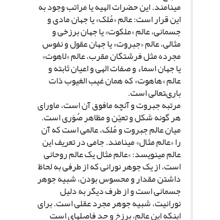
مى‏نامند. این حضرات الهیه یا مراتب وجود به
این قرار است: عالم «مُلک» یا جهان مادى و
جسمانى، عالم «ملکوت» یا جهان برزخى و
مثالى، عالم «جبروت» یا جهان عقول و نفوس
مجرده مثل فرشتگان مقرب، عالم «لاهوت»
یا جهان اسماء و صفات الهى و اعیان ثابته و
عالم «هاهوت» که همان غیب الغیوب ذات
بارى‏تعالى است.
مرتبه جبروت و آنچه مافوق آن است، ماوراى
هر گونه شکل و تعیّن و مظاهر صُوَرى است.
میان عالم جبروت و مُلک، عالمى است که آن
را «عالم مثال» مى‏نامند. جامى در تعریف این
عالم مى‏نویسد: «عالم مثال یک عالم روحانى
است، از یک جوهر نورانى که از طرفى به لحاظ
داشتن مقدار و محسوس بودن، شبیه جوهر
جسمانى است و از طرف دیگر به دلیل
نورانیت، شبیه جوهر مجرد عقلى است. براى
اینکه این عالم، برزخ و حد فاصله‏اى است