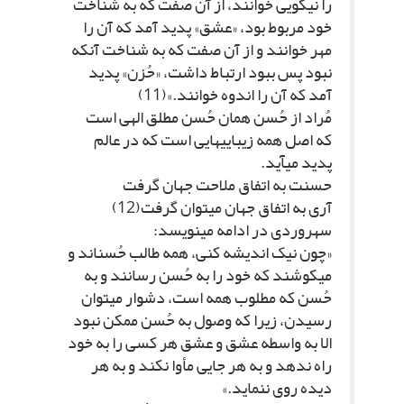
را نیکویى خوانند، از آن صفت که به شناخت
خود مربوط بود، «عشق» پدید آمد که آن را
مهر خوانند و از آن صفت که به شناخت آنکه
نبود پس ببود ارتباط داشت، «حُزن» پدید
آمد که آن را اندوه خوانند.»(11)
مُراد از حُسن همان حُسن مطلق الهى است
که اصل همه زیبایى‏هایى است که در عالم
پدید مى‏آید.
حسنت به اتفاق ملاحت جهان گرفت‏
آرى به اتفاق جهان مى‏توان گرفت(12)
سهروردى در ادامه مى‏نویسد:
«چون نیک اندیشه کنى، همه طالب حُسن‏اند و
مى‏کوشند که خود را به حُسن رسانند و به
حُسن که مطلوب همه است، دشوار مى‏توان
رسیدن، زیرا که وصول به حُسن ممکن نبود
الا به واسطه عشق و عشق هر کسى را به خود
راه ندهد و به هر جایى مأوا نکند و به هر
دیده روى ننماید.»