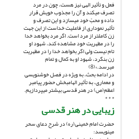
فعل و تأثیر الهى نیز هست، چون در مرد
تصرف مى‏کند و آن را مجذوب خویش قرار
داده و محبّ خود مى‏سازد و این تصرف و
تأثیر نمودارى از فاعلیت خداست از این جهت
زن کامل‏تر از مرد است. اگر مرد بخواهد خدا
را در مظهریت خود مشاهده کند، شهود او
تام نیست ولى اگر بخواهد خدا را در مظهریت
زن بنگرد، شهود او به کمال و تمام
مى‏رسد.»(8)
در ادامه بحث، به ویژه در فصل خوشنویسى
و معمارى، به تأثیر الهام‏بخش حضور پیامبر
اعظم(ص) در هنر قدسى بیشتر مى‏پردازیم.
* * *
زیبایى در هنر قدسى‏
حضرت امام خمینى(ره) در شرح دعاى سحر
مى‏نویسد: