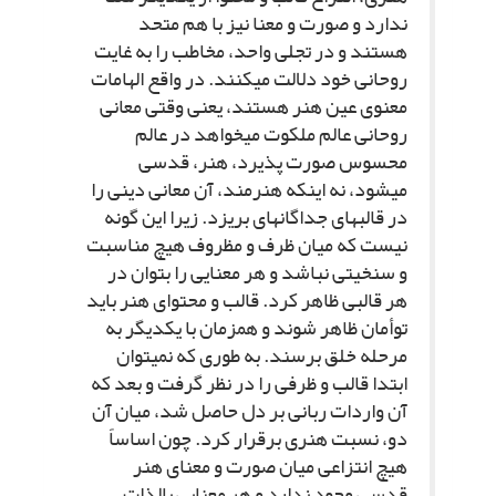
ندارد و صورت و معنا نیز با هم متحد
هستند و در تجلى واحد، مخاطب را به غایت
روحانى خود دلالت مى‏کنند. در واقع الهامات
معنوى عین هنر هستند، یعنى وقتى معانى
روحانى عالم ملکوت مى‏خواهد در عالم
محسوس صورت پذیرد، هنر، قدسى
مى‏شود، نه اینکه هنرمند، آن معانى دینى را
در قالب‏هاى جداگانه‏اى بریزد. زیرا این گونه
نیست که میان ظرف و مظروف هیچ مناسبت
و سنخیتى نباشد و هر معنایى را بتوان در
هر قالبى ظاهر کرد. قالب و محتواى هنر باید
توأمان ظاهر شوند و همزمان با یکدیگر به
مرحله خلق برسند. به طورى که نمى‏توان
ابتدا قالب و ظرفى را در نظر گرفت و بعد که
آن واردات ربانى بر دل حاصل شد، میان آن
دو، نسبت هنرى برقرار کرد. چون اساساً
هیچ انتزاعى میان صورت و معناى هنر
قدسى وجود ندارد و هر معنایى بالذات