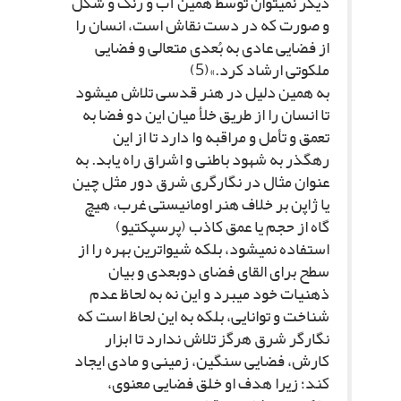
دیگر نمى‏توان توسط همین آب و رنگ و شکل
و صورت که در دست نقاش است، انسان را
از فضایى عادى به بُعدى متعالى و فضایى
ملکوتى ارشاد کرد.»(5)
به همین دلیل در هنر قدسى تلاش مى‏شود
تا انسان را از طریق خلأ میان این دو فضا به
تعمق و تأمل و مراقبه وا دارد تا از این
رهگذر به شهود باطنى و اشراق راه یابد. به
عنوان مثال در نگارگرى شرق دور مثل چین
یا ژاپن بر خلاف هنر اومانیستى غرب، هیچ
گاه از حجم یا عمق کاذب (پرسپکتیو)
استفاده نمى‏شود، بلکه شیواترین بهره را از
سطح براى القاى فضاى دوبعدى و بیان
ذهنیات خود مى‏برد و این نه به لحاظ عدم
شناخت و توانایى، بلکه به این لحاظ است که
نگارگر شرق هرگز تلاش ندارد تا ابزار
کارش، فضایى سنگین، زمینى و مادى ایجاد
کند؛ زیرا هدف او خلق فضایى معنوى،