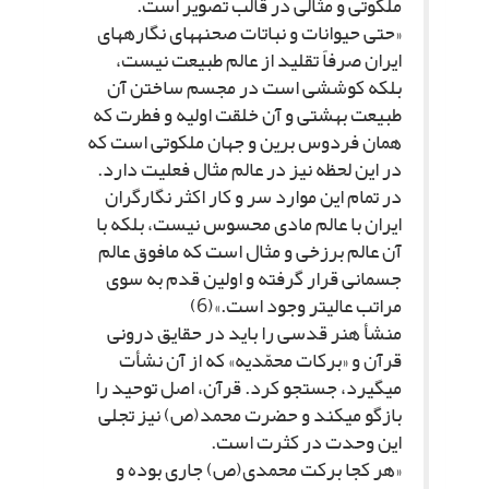
ملکوتى و مثالى در قالب تصویر است.
«حتى حیوانات و نباتات صحنه‏هاى نگاره‏هاى
ایران صرفاً تقلید از عالم طبیعت نیست،
بلکه کوششى است در مجسم ساختن آن
طبیعت بهشتى و آن خلقت اولیه و فطرت که
همان فردوس برین و جهان ملکوتى است که
در این لحظه نیز در عالم مثال فعلیت دارد.
در تمام این موارد سر و کار اکثر نگارگران
ایران با عالم مادى محسوس نیست، بلکه با
آن عالم برزخى و مثال است که مافوق عالم
جسمانى قرار گرفته و اولین قدم به سوى
مراتب عالى‏تر وجود است.»(6)
منشأ هنر قدسى را باید در حقایق درونى
قرآن و «برکات محمّدیه» که از آن نشأت
مى‏گیرد، جستجو کرد. قرآن، اصل توحید را
بازگو مى‏کند و حضرت محمد(ص) نیز تجلى
این وحدت در کثرت است.
«هر کجا برکت محمدى(ص) جارى بوده و