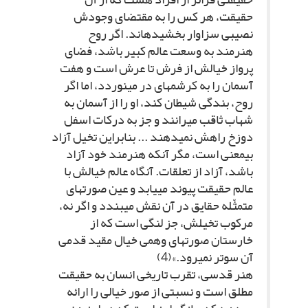
حقیقت، هر کس را به مقتضاى وجودش
نصیبى سزاوار بخشیده‏اند. اگر روح
هنرمند به وسعت عالم کبیر باشد، فضاى
پرواز خیالش از فرش تا عرش است و هفت
آسمان را به کرشمه‏اى در مى‏نوردد، اما اگر
روح، بندگى شیطان کند، او را از آسمان به
شهاب ثاقب مى‏رانند و جز به درکات اسفل
دوزخ راهش نمى‏دهند ... بنابراین تخیل آزاد
بى‏معنى است، مگر آنکه هنرمند خود آزاد
باشد، آزاد از تعلقات. آنگاه عالم خیالش با
عالم حقیقت پیوند مى‏یابد و عین صورت‏هاى
متمثّله حقایق در آن نقش مى‏بندد و اگر نه،
مرکوب تخیلش، جز لنگى است که از
خارستان صورت‏هاى وهمى خیال مقید قدمى
آن سوتر نمى‏رود.»(4)
هنر قدسى، تقرب تاریخى انسان به حقیقت
مطلق است و نسبتى از صور خیالى را ارائه