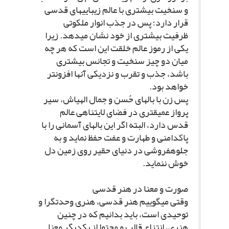
و سنخیت بیشترى با عالم زیبایى‏هاى قدسى
قرار دارد؛ پس در جذب انوار ملکوتى
ظرفیت بیشترى از خود نشان مى‏دهد. زیرا
یکى از رموز عالم خلقت این است که هر چه
میان دو چیز سنخیت و تجانس بیشترى
باشد، جذب و تقرب و نزدیکى آنها افزون‏تر
خواهد بود.
پس زن با بال‏هاى حُسن و جمال الهى‏اش، سیر
پرواز عمیق‏ترى در فضاى لایتناهى عالم
قدس دارد، البته اگر این بال‏هاى آسمانى را با
پاکدامنى و طهارت و عفت حفظ نماید و به
جلوه‏فروشى در دنیاى حقیر روى زمین دل
خوش ننماید.
صورت و معنا در هنر قدسى‏
وقتى مى‏گوییم هنر قدسى، هنرى وحدت‏گرا و
توحیدى است، باید بدانیم که در چنین
هنرى، انتزاع قالب و محتوا از یکدیگر معنا