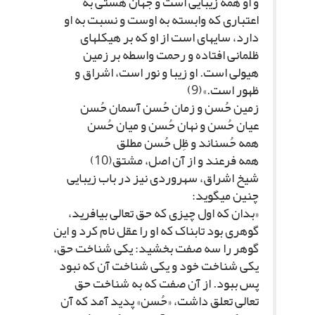
و او همه زیبایى است و جهان هستى به
اعتبارى که وابسته به اوست و نسبت به او
دارد، سایه‏اى است از او که بر هیکل‏هاى
ظلمانى افتاده و رحمت واسطه بر زمین
هیولى است. او زیبا و نور است، اشراق و
ظهور است.»(9)
زمین حُسن و زمان حُسن آسمان حُسن‏
عیان حُسن و نهان حُسن و میان حُسن‏
همه حُسن‏اند و ظِل حُسن مطلق‏
همه فرعند و از آن اصل، مشتق(10)
شیخ اشراق، سهروردى نیز در باب زیبایى
چنین مى‏گوید:
«بدان که اول چیزى که حق تعالى بیافرید،
گوهرى بود تابناک که او را عقل نام کرد و این
گوهر را سه صفت بخشید: یکى شناخت حق،
یکى شناخت خود و یکى شناخت آن که نبود
پس ببود. از آن صفت که به شناخت حق
تعالى تعلق داشت، «حُسن» پدید آمد که آن