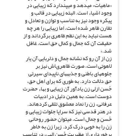
«ماهیات» مى‏دهد و مى‏پندارد که زیبایى در
وجود اشیاء است. البته زیبایى در قالب و
پیکره وجود نیز به تناسب و توازن و تعادل و
تقارن ظاهر شده است، اما زیبایى را هر چه
هست نباید به این نظم ظاهرى برگرداند و از
حقیقت آن که جمال و کمال حق است، غافل
شد.»
زن از آن رو که نشانه جمال و دلربایى آن یار
لاهوتى است، صورت ظاهرى‏اش نیز بر
جلوه‏هاى باطنى و جذبه‏هاى ناپیداى سیرتى
حق دلالت دارد. به طورى که براى اهل حق،
حُسن ازلى زن یادآور آن زیبایى و بهاء حضرت
دوست است، به همین دلیل در ادبیات
عرفانى، زن را نماد معشوق تلقى کرده‏اند.
در هنر قدسى نیز که سراپا جلوات زیبایى و
حُسن و جمال است، مى‏توان حضور روحانى
زن را به خوبى درک کرد. زیرا زن به خاطر
برخوردارى از مظهریت حُسن الهى، در تناسب