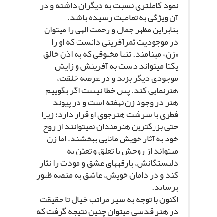
نمود کامل‏ترى نسبت به دیگران داشته و در
آن ویژگى به تمامیت رسیده باشد.
بنابراین مظهر جمال و رحمت الهى را مى‏توان
در موجودیت ثمرآفرینى دانست که او را
«زن» مى‏نامند. تنها مخلوقى که به اذن خالق
یکتا مى‏تواند دست به آفرینش و زایش
موجودى دیگر بزند و در عرصه خلقت،
هنرنمایى کند. پس خطا نیست اگر بگوییم
هنر در وجود زن نهفته است و در پیوند
فطرى با سرشت هنرجوى او قرار دارد؛ زیرا
حتى بزرگ‏ترین هنرمندان نمى‏توانند از روح
خود به آثار خویش مانایى ببخشند، اما زن
مى‏تواند از روحش با تعلق و تعیّن به
دلبستگانش، بارقه‏هاى عشق و مودت را نثار
کند و در دامان خویش، عاشق به منصه ظهور
برساند.
اکنون با توجه به سیر مراتب خیال تا حقیقت
در هنر قدسى مى‏توان چنین نتیجه گرفت که