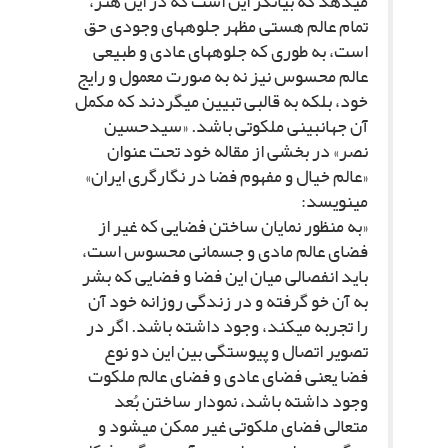
مى‏دهد که بیانگر این است که در این هنر،
تمام عالم هستى مظهر جلوه‏هاى وجودى حق
است، به طورى که جلوه‏هاى عادى و طبیعى
عالم محسوس نیز نه به صورت معمول و رایج
خود، بلکه به قالبى تبیین مى‏گردند که مکمل
آن جهان‏بینى ملکوتى باشد. «سیدحسین
نصر» در بخشى از مقاله خود تحت عنوان
«عالم خیال و مفهوم فضا در نگارگرى ایران»
مى‏نویسد:
«به منظور نمایان ساختن فضایى که غیر از
فضاى عالم مادى و جسمانى محسوس است،
باید انفصالى میان این فضا و فضایى که بشر
به آن خو گرفته و در زندگى روزانه خود آن
را تجربه مى‏کند، وجود داشته باشد. اگر در
تصویر اتصال و پیوستگى بین این دو نوع
فضا یعنى فضاى عادى و فضاى عالم ملکوت
وجود داشته باشد، نمودار ساختن بُعد
متعالى فضاى ملکوتى غیر ممکن مى‏شود و