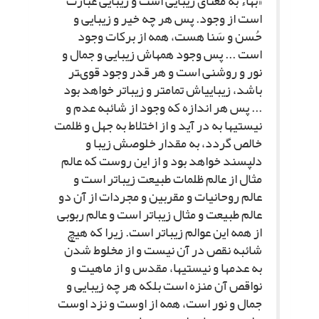
«بهاء به معناى زیبایى است و زیبایى عبارت
است از وجود. پس هر چه خیر و زیبایى و
حُسن و سَنا هست، همه از برکات وجود
است ... پس وجود همه‏اش زیبایى و جمال و
نور و روشنى است و هر قدر وجود قوى‏تر
باشد، زیبایى‏اش تمام‏تر و زیباتر خواهد بود
... پس هر اندازه که وجود از شائبه عدم و
نیستى‏ها به در آید و از اختلاط به جهل و ظلمت
خالص گردد، به مقدار خلوصش زیبا و
دلپسند خواهد بود و از این روست که عالم
مثال از عالم ظلمات طبیعت زیباتر است و
عالم روحانیات و مقربین و مجردات از آن دو
عالم طبیعت و مثال زیباتر است و عالم ربوبى
از همه این عوالم زیباتر است. زیرا که هیچ
شائبه نقص در آن نیست و از مخلوط شدن
به عدم‏ها و نیستى‏ها، مقدس و از ماهیت و
نواقص آن منزه است بلکه هر چه زیبایى و
جمال و نور است، همه از اوست و نزد اوست