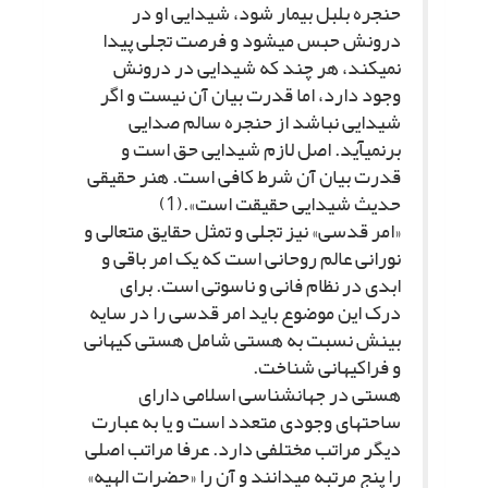
حنجره بلبل بیمار شود، شیدایى او در
درونش حبس مى‏شود و فرصت تجلى پیدا
نمى‏کند، هر چند که شیدایى در درونش
وجود دارد، اما قدرت بیان آن نیست و اگر
شیدایى نباشد از حنجره سالم صدایى
برنمى‏آید. اصل لازم شیدایى حق است و
قدرت بیان آن شرط کافى است. هنر حقیقى
حدیث شیدایى حقیقت است».(1)
«امر قدسى» نیز تجلى و تمثل حقایق متعالى و
نورانى عالم روحانى است که یک امر باقى و
ابدى در نظام فانى و ناسوتى است. براى
درک این موضوع باید امر قدسى را در سایه
بینش نسبت به هستى شامل هستى کیهانى
و فراکیهانى شناخت.
هستى در جهان‏شناسى اسلامى داراى
ساحت‏هاى وجودى متعدد است و یا به عبارت
دیگر مراتب مختلفى دارد. عرفا مراتب اصلى
را پنج مرتبه مى‏دانند و آن را «حضرات الهیه»