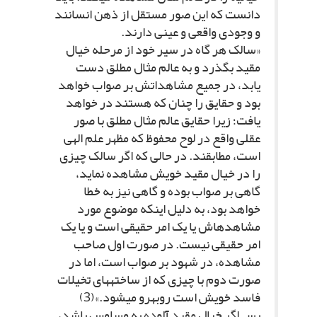
دانست که این صور مستقل از ذهن انسانند
و وجودى واقعى و عینى دارند.
«سالک هر گاه در سیر خود از مرحله خیال
مقید بگذرد و به عالم مثال مطلق دست
یابد، در جمیع مشاهداتش بر صواب خواهد
بود و حقایق را چنان که هستند در خواهد
یافت؛ زیرا حقایق عالم مثال مطلق با صور
عقلى واقع در لوح محفوظ که مظهر علم الهى
است، مطابقند. در حالى که اگر سالک چیزى
را در خیال مقید خویش مشاهده نماید،
گاهى بر صواب بوده و گاهى نیز به خطا
خواهد بود، به دلیل اینکه موضوع مورد
مشاهده‏اش یا یک امر حقیقى است و یا یک
امر حقیقى نیست. در صورت اول صاحب
مشاهده، در شهود بر صواب است، اما در
صورت دوم با چیزى که از ساخته‏هاى تخیلات
فاسد خویش است روبه‏رو مى‏شود.»(3)
پس اگر خیال مقید آلوده به وساوس باشد،