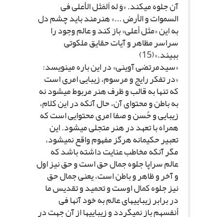
آن جلوه مى‏کند. «وَ له اَلمَثل الأعلى فى
السموات و الأرض ...» هنرمند باید چشم دل
به این «مثل أعلى‏» باز کند و عالم وجود را
سراسر مظاهر و آیات حقایق ملکوتى
ببیند.»(15)
«سیدمرتضى آوینى» در این باره مى‏نویسد:
«در تفکر رایج و مرسوم، زیبایى امرى است
که تنها به قالب و ظرف هنر مربوط مى‏شود نه
به باطن و محتواى آن، حال آنکه در این کلام،
زیبایى و حُسن و صفا امرى محتوایى است که
همراه با تعهد در هنر متجلى مى‏شود. این
تعبیر حکیمانه هرگز مفهوم واقع نمى‏شود،
مگر آنکه مخاطب عنایت داشته باشد که
عالم سراپا جلوه جمال حق است و حق نیز اول
و آخر و ظاهر و باطن است، یعنى جمال حق
نیز جلوه کمال اوست و تحمید و تقدیس ما
در برابر زیبایى‏هاى عالم به خود آنها فى
أنفسهم باز نمى‏گردد و زیبایى‏ها از آن جهت در