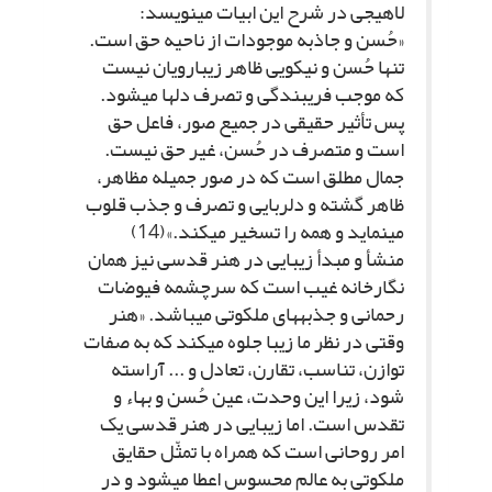
لاهیجى در شرح این ابیات مى‏نویسد:
«حُسن و جاذبه موجودات از ناحیه حق است.
تنها حُسن و نیکویى ظاهر زیبارویان نیست
که موجب فریبندگى و تصرف دل‏ها مى‏شود.
پس تأثیر حقیقى در جمیع صور، فاعل حق
است و متصرف در حُسن، غیر حق نیست.
جمال مطلق است که در صور جمیله مظاهر،
ظاهر گشته و دلربایى و تصرف و جذب قلوب
مى‏نماید و همه را تسخیر مى‏کند.»(14)
منشأ و مبدأ زیبایى در هنر قدسى نیز همان
نگارخانه غیب است که سرچشمه فیوضات
رحمانى و جذبه‏هاى ملکوتى مى‏باشد. «هنر
وقتى در نظر ما زیبا جلوه مى‏کند که به صفات
توازن، تناسب، تقارن، تعادل و ... آراسته
شود، زیرا این وحدت، عین حُسن و بهاء و
تقدس است. اما زیبایى در هنر قدسى یک
امر روحانى است که همراه با تمثّل حقایق
ملکوتى به عالم محسوس اعطا مى‏شود و در