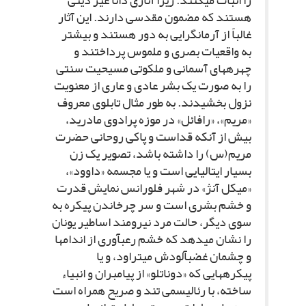
را اثبات مى‏کنند. زیرا آثارى ذاتاً غیر دینى
هستند که مضمون مقدسى دارند. این آثار
غالباً از آرمانگرایى به دور هستند و بیشتر
به واقعیات بصرى و ملموس پرداختند و
چهره‏هاى آسمانى و ملکوتى مسیحیت سنتى
را به صورت یک بشر عادى و عارى از معنویت
نزول بخشیدند. به طور مثال تابلوى معروف
«مریم»، «رافائل» در موزه پرادوى مادرید،
بیش از آنکه قداست و پاکى روحانى حضرت
مریم(س) را داشته باشد، تصویر یک زن
بسیار ایتالیایى است و یا مجسمه «داوود»،
«میکل آنژ» در شهر فلورانس نمایش قدرت
و خشم بشرى است و سر چرخاندن پیکره به
سوى دیگر، حالت مرد نیرومند اساطیر یونان
را نشان مى‏دهد که خشم رعب‏آورى از اندام‏ها
و چشمان غضب‏آلودش مى‏تراود، و یا
پیکره‏هایى که «دوناتلو» از پیامبران و انبیاء
ساخته، با رئالیسمى تند و صریح همراه است