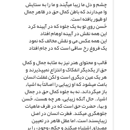
چشم و دل ما زیبا مى‏آیند و ما را به ستایش
وا مى‏دارند که باطن کمال حق در ظاهر جمال
او ظهور یافته است.
حُسن روى تو به یک جلوه که در آیینه کرد
این همه نقش در آیینه اوهام افتاد
این همه عکس مى و نقش مخالف که نمود
یک فروغ رخ ساقى است که در جام افتاد
قالب و محتواى هنر نیز به مثابه جمال و کمال
حق از یکدیگر انفکاک و انتزاع نمى‏پذیرند و
هر یک عین دیگرى است و لکن غفلت انسان
باعث مى‏شود که او زیبایى را اصالتاً به اشیاء
باز مى‏گرداند، نه به جلوه کمال حق در جمال
اشیاء. حال آنکه زیبایى، هر چه هست، حُسن
و بهاء حضرت حق است که در ظرف ماهیات
جلوه‏گرى مى‏کند. فطرت انسان در اصل
زیباپسند است، اما عقل ظاهر در تعیین
مصداق اشتباه مى‏کند و حکم «وجود» را بر