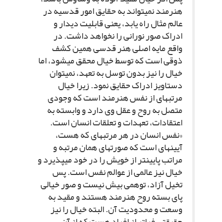
هنرمند نمى‏تواند به حقایق امور قدسیه در
عالم مثال راه یابد، یعنى قابلیت دیدار و
ادراک صور نورانى را نخواهد داشت. در
واقع مایه اصلى هنر قدسى همین کشف
ذوقى است که توسط خیال محقق مى‏شود، اما
خیال را نیز بدون توسل به تعهد، نمى‏توان
دستاویز ادراک حقایق نمود. زیرا خیال
مرتبه‏اى از نفس هنرمند است که وجودى
متصل به روح و عقل وى دارد و وابسته به
اعتقادات، تعهدات و تعلقات انسان است.
«نفس انسان در هر مرتبه‏اى که هست،
آیینه‏اى است که صورت‏هاى همان مرتبه و
مراتب پایین‏تر از خویش را در خود مى‏پذیرد و
خیال نیز عالمى از عوالم نفس است. پس
تخیل آزاد، توهمى بیش نیست و صور خیالى
پاى بسته روح هنرمند هستند و مقید به
وسعت و محدودیت آن. البته خیال را نیز
حقیقتى فراتر از افراد هست که از آن