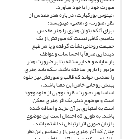
صورت خود را با خود مى‏آورد.
«تیتوس بورکهارت» در باره هنر مقدس از
نظر «صورت» و «معنى» مى‏نویسد:
«براى آنکه بتوان هنرى را هنر مقدس
بنامیم، کافى نیست که صورتش از یک
حقیقت روحانى نشأت گرفته و یا هر طبع
دیندارى صرفاً با احساسات و عواطف
پارسایانه و خداپرستانه بنا بر ضرورت هنر
مزبور را بارور ساخته باشد، بلکه باید هنرى
را مقدس خواند که قالب و صورتش نیز جلوه
بینش روحانى خاص این معنا باشد.»
اساساً هر «صورت» ظرف وجهى از جلوه وجود
است و موضوع دینى یک اثر هنرى ممکن
است به اعتبارى بر آن مزید و اضافه شده
باشد. به طورى که احتمال است این موضوع
با زبان صورى اثر ارتباطى نداشته باشد،
چنان که آثار هنرى پس از رنسانس این نظر