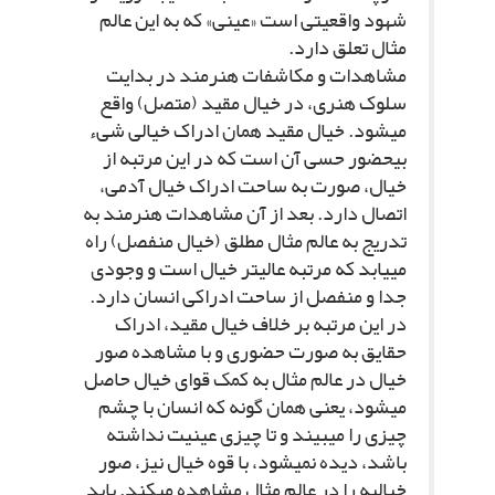
شهود واقعیتى است «عینى» که به این عالم
مثال تعلق دارد.
مشاهدات و مکاشفات هنرمند در بدایت
سلوک هنرى، در خیال مقید (متصل) واقع
مى‏شود. خیال مقید همان ادراک خیالى شى‏ء
بى‏حضور حسى آن است که در این مرتبه از
خیال، صورت به ساحت ادراک خیال آدمى،
اتصال دارد. بعد از آن مشاهدات هنرمند به
تدریج به عالم مثال مطلق (خیال منفصل) راه
مى‏یابد که مرتبه عالى‏تر خیال است و وجودى
جدا و منفصل از ساحت ادراکى انسان دارد.
در این مرتبه بر خلاف خیال مقید، ادراک
حقایق به صورت حضورى و با مشاهده صور
خیال در عالم مثال به کمک قواى خیال حاصل
مى‏شود، یعنى همان گونه که انسان با چشم
چیزى را مى‏بیند و تا چیزى عینیت نداشته
باشد، دیده نمى‏شود، با قوه خیال نیز، صور
خیالیه را در عالم مثال مشاهده مى‏کند. باید