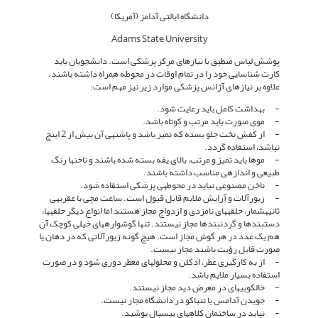
دانشگاه ایالتی آدامز (آمریکا)
Adams State University
پوشش لباس منطبق با نیازهای مرکز پزشکی است. دانش­جویان باید
کارت شناسایی خود را در تمام اوقات در محوطه همراه داشته باشند.
علاوه بر نیازهای آژانس پزشکی موارد زیر نیز مهم است:
- بهداشت کامل باید رعایت شود.
- موی صورت باید مرتب و کوتاه باشد.
- از کفش تخت جلو بسته که تمیز باشد و پاشنه­ی آن بیش از 2 اینچ
نباشد، استفاده گردد.
- موها باید تمیز و مرتب، بالای یقه بسته شده باشند و ناخن­ها رنگ
طبیعی و اندازه­ی مناسب داشته باشند.
- ناخن مصنوعی نباید در محوطه­ی پزشکی استفاده شود.
- زیورآلات و آرایش ملایم قابل قبول است. ساعت مچی با عقربه­ی
ثانیه­شمار، حلقه­های نامزدی و ازدواج مجاز هستند اما انواع دیگر حلقه­ها،
دست­بندها و گردن­بندها مجاز نیستند. تنها گوشواره­های خیلی کوچک آن
هم یک عدد در هر گوش مجاز است. هیچ گونه زیورآلاتی که در دهان یا
صورت قابل رؤیت باشند مجاز نیست.
- از به کارگیری عطر، ادکلن و محلول­های معطر دوری شود و در صورت
استفاده بسیار ملایم باشد.
- خال­کوبی­های در معرض دید مجاز نیستند.
- جویدن آدامس یا تنباکو در دانشگاه مجاز نیست.
- نباید در ساختمان کلاه­های بیس­بال پوشید.