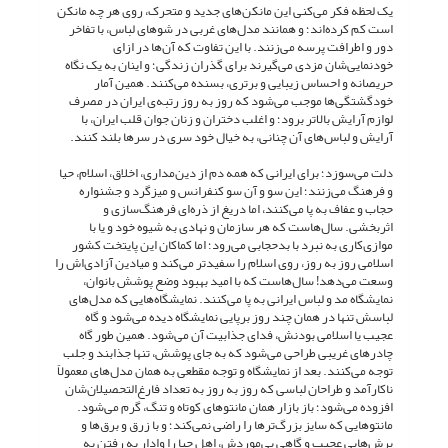
یک لحظه فکر می‌کنی این مانکن‌های جدید و متحرک، روی هر چه مانکن
است کم کرده‌اند؛ و همانند مدل‌های غربی در شوهای لباس، با تفاخر
دور و اطرافت پرسه می‌زنند. با این تفاوت که آن‌ها در ازای
خودنمایی‌شان مزدی می‌گیرند برای گذران زندگی؛ و اینان به یک نگاه
حریصانه و احساس زیبایی و برتری، بسنده می‌کنند. همین آمار
خودگشتگی‌ها موجب می‌شود که روز به روز رتبه‌ی ایران در مصرف
لوازم آرایش بالاتر ‌برود؛ و اغلب دختران و زنان جوان قلب ایران، با
آرایش و لباس‌های آن چنانی، به خیال خود سری در سرها بلند کنند.
دلت می‌سوزد؛ برای ایرانی که همه دم از دین‌مداری، اخلاق، اسلام، حیا
و فرهنگ می‌زنند؛ این سو و آن سو کنفرانس و میزگرد و جشنواره
حجاب و عفاف به پا می‌کنند، اما دریغ از ذره‌ای فرهنگ‌سازی و
اثربخشی. سال‌هاست که هر سازمان و نهادی به شیوه خود و یا با
موازی‌کاری به نبرد با بدحجابی می‌رود؛ اما کماکان این پایتخت کشور
اسلامی روز به روز، روی اسلام را سفیدتر می‎‌کند و میادین آزادی‌اش را
وسعت می‌دهد! سال‌ها‌ست که با امید بهبود وضع پوشش بانوان،
نمایشگاه مد و لباس ایرانی به پا می‌کنند. نمایشگاه‌هایی که مدل‌های
لباسش تنها در همان چند روز برپایی نمایشگاه دیده می‌شود و گاه
عجیب یا اسلامی بودنش، فدای جذابیت آن می‌شود. همین طور گاه
چادرهای غریبی طراحی می‌شود که به جای پوشش، تنها جذابند و جلب
توجه می‌کنند. بعد از نمایشگاه و توجه مقطعی به همان مدل‌های معمولاً
ناکارآمد و طراحان لباسی که روز به روز به تعداد فارغ‌التحصیلان‌شان
افزوده می‌شود؛ باز بازار همان مانتوهای کوتاه و تنگ، گرم می‌شود.
مانتوهایی که سایز بزرگ‌ترها را راضی نمی‌کند؛ و با زرق و برق‌ها و
برش‌هایی عجیب و گاهی بی‌موردش، اهل حیا را وادار به رفتن به