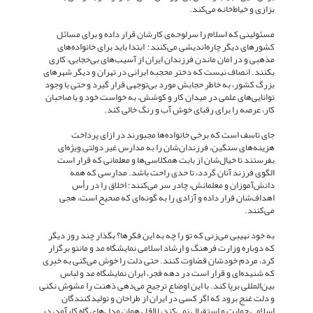
بزازی و خیاط‌خانه می‌کند.
مسئولینی که اسلام را سرلوحه‌ی کارشان قرار داده و برای مسائل
کشورهای دیگر چاره‌اندیشی می‌کنند؛ ابتدا باید برای خانواده‌های
مذهبی و در امان ماندن فرزندان ایران از آسیب‌های بی‌حجابی، کاری
بکنند. انصاف نیست که دختر محجبه ایرانی در تهران و دیگر شهرهای
بزرگ کشور، به خاطر حجابش مورد بی‌توجهی قرار گیرد و حتی با وجود
توانایی‌های علمی در میدان کار و کوشش، به خواست خود و یا صاحبان
کار، عرصه را برای رقبای خوش آب و رنگ خالی کند.
جای تاسف است که برخی خانواده‌ها مجبورند در ازای پرداخت
هزینه‌های سنگین، فرزندان‌شان را به مدارس غیر دولتی ویژه‌ای
بفرستند تا خیال‌شان از بابت همکلاسی‌ها و معلمانی که قرار است
الگوی فرزند آنان گردد، تا حدی راحت باشد. مدارسی که همه
دانش‌آموزان و معلمانش، چادر سر می‌کنند؛ اخلاق را در رأس
اهداف‌شان قرار داده و آزادی را به گونه‌ای که صحیح است، هجی
می‌کنند.
به خود نهیبی می‌زنی که تو را چه به این فکرها؟ بگذار چند روز دیگر
که دوباره وزارت فرهنگ و ارشاد اسلامی نمایشگاه مد و مانتو برگزار
کرد، مردم خودشان قضاوت کنند. حتی دلت را خوش می‌کنی به خبری
که شنیده‌ای و قرار است در دهه فجر، ایران نمایشگاه مد و لباس
بین‌المللی برپا کند. با این اوضاع ترجیح می‌دهی ذهنت را مشوش نکنی
و دلت غنج برود که اگر کسی در ایران از طراحان و تولیدکنندگان
اسلامی حمایت و استقبال نمی‌کند، لااقل همان مدل‌های گاه کارآمد، در