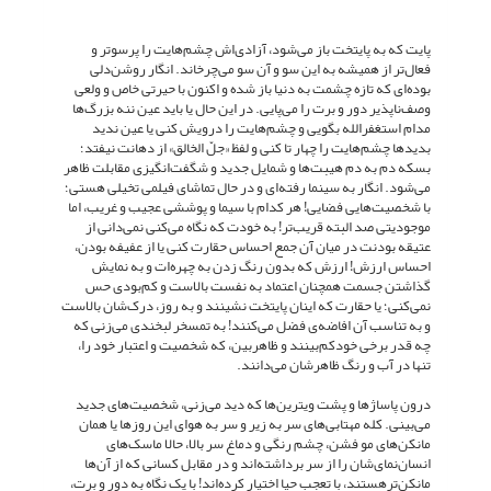
پایت که به پایتخت باز می‌شود، آزادی‌اش چشم‌هایت را پرسوتر و
فعال‌تر از همیشه به این سو و آن سو می‌چرخاند. انگار روشن‌دلی
بوده‌ای که تازه چشمت به دنیا باز شده و اکنون با حیرتی خاص و ولعی
وصف‌ناپذیر دور و برت را می‌پایی. در این حال یا باید عین ننه بزرگ‌ها
مدام استغفرالله بگویی و چشم‌هایت را درویش کنی یا عین ندید
بدیدها چشم‌هایت را چهار تا کنی و لفظ «جلّ الخالق» از دهانت نیفتد؛
بسکه دم به دم هیبت‌ها و شمایل جدید و شگفت‌انگیزی مقابلت ظاهر
می‌شود. انگار به سینما رفته‌ای و در حال تماشای فیلمی تخیلی هستی؛
با شخصیت‌هایی فضایی! هر کدام با سیما و پوششی عجیب و غریب، اما
موجودیتی صد البته قریب‌تر! به خودت که نگاه می‌کنی نمی‌دانی از
عتیقه بودنت در میان آن جمع احساس حقارت کنی یا از عفیفه بودن،
احساس ارزش! ارزش که بدون رنگ زدن به چهره‌ات و به نمایش
گذاشتن جسمت همچنان اعتماد به ‌نفست بالاست و کم‌بودی حس
نمی‌کنی؛ یا حقارت که اینان پایتخت نشینند و به روز، درک‌شان بالاست
و به تناسب آن افاضه‌ی فضل می‌کنند! به تمسخر لبخندی می‌زنی که
چه قدر برخی خودکم‌بینند و ظاهربین، که شخصیت و اعتبار خود را،
تنها در آب و رنگ ظاهرشان می‌دانند.
درون پاساژها و پشت ویترین‌ها که دید می‌زنی، شخصیت‌های جدید
می‌بینی. کله مهتابی‌های سر به زیر و سر به هوای این روزها یا همان
مانکن‌های مو فشن، چشم‌ رنگی و دماغ سر بالا، حالا ماسک‌های
انسان‌نمای‌شان را از سر برداشته‌اند و در مقابل کسانی که از آن‌ها
مانکن‌ترهستند، با تعجب حیا اختیار کرده‌اند! با یک نگاه به دور و برت،