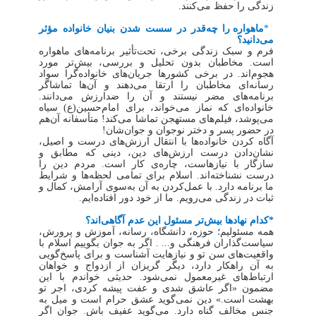
زندگی را حفظ می‌کنند.
*
ماهواره را چه‌قدر در سست شدن بنیان خانواده مؤثر
می‌دانید؟
فرم و سبک زندگی برخی، تحت‌تأثیر برنامه‌های ماهواره
است. مخاطبان بدون تحلیل و بررسی، بیش‌تر مورد
هجوم‌اند. در برخی کشورها جریان‌های خانواده‌گرا سواد
رسانه‌ای مخاطبان را ارتقا می‌دهند و آن‌ها تماشاگر
برنامه‌های مضر نیستند و آن را ضدارزش می‌دانند.
خانواده‌ای که نماز می‌خواند، برای امام‌حسین(ع) سیاه
می‌پوشد، فیلم‌های مستهجن تماشا می‌کند! متأسفانه آن‌هم
در حضور پسر و دختر نوجوان و جوان‌شان!
آگاه کردن خانواده‌ها با انتقال ارزش‌های درست و اصیل،
نشان‌دادن درست ارزش‌های دین، دینی که مطابق و
سازگار با نیازهاست، چاره‌ی کار است. مردم دین را
درست نشناخته‌اند. اسلام برای تمامی لحظه‌ها و شرایط
ما برنامه دارد. با عمل‌کردن به آن به‌سوی آرامش، کمال و
ثبات در زندگی می‌رویم. ما از خود دور افتاده‌ایم.
*کدام نهادها بیش‌تر مسئول این عدم آگاهی‌اند؟
همه مسئولیم؛ حوزه، دانشگاه، رسانه، آموزش و پرورش،
سیاست‌گذاران فرهنگی و... . اگر به جوان بگوییم اسلام با
واقعیت‌های سن تو و نیازهایت آشناست و برای پاسخ‌گویی
به آن راهکار دارد، دیگر گریزان از ازدواج و خواهان
ارتباط‌های غیرمعمول نمی‌شود. حدیثی خواندم با این
مضمون «اگر عاشق شدی و عفت پیشه کردی، اجر تو
بهشت است.» دین نمی‌گوید عشق حرام است و میل به
جنس مخالف گناه دارد. می‌گوید عفیف باش. جوان اگر