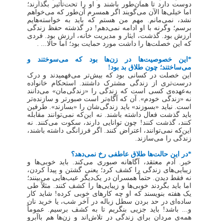
دوست دارد تا همان‌طور باشند و او را تحت‌تأثیر بگذارند؛
اما خیلی‌ها الآن می‌گویند اگر همسرم آن‌طور که می‌خواهم
نشد، نمی‌مانم. مهم من هستم که باید به خواسته‌هایم
برسم؛ وگرنه با او ادامه نمی‌دهم! در گذشته حفظ زندگی
ارزش بود. گذشت، ایثار و مدیریت خانه، ارزش بود. فردی
که این خصلت‌ها را داشت مورد حمایت بود؛ اما حالا... .
*این خصوصیت‌ها در زن‌ها بود که می‌سوختند و
می‌ساختند؛ چون طلاق بد بود!
این خصلت در کسانی بود که بیش‌تر می‌فهمیدند و درک
درست‌تری از زندگی مشترک داشتند. استحکام خانواده
به‌عهده‌ی کسی است که زندگی را «زندگی‌مان» می‌دانند
نه «زندگی خودم». آن که آگاه‌تر است صبورتر و سازنده‌تر
است. نباید «بسوزند» باید زندگی‌شان را «بسازند». طرفین
باید گذشت فعال داشته باشند. نه این‌که نمی‌توانند مقابله
کنند، گذشت کنند! چون توانایی دارند، سکوت می‌کنند. نه
این‌که نمی‌توانند، اعتراض کنند. اگر فرزانگی داشته باشند،
زندگی را می‌سازند.
*در این حالت‌ها طلاق عاطفی رخ نمی‌دهد؟
خیر. آدم معتقد، آگاهانه صبوری می‌کند. باید خوبی‌ها و
زیبایی‌های زندگی را کشف کرد؛ یعنی گشتن و پیدا کردن،
نه فقط دیدن. حتماً همسران در یک‌دیگر عیب‌هایی می‌بینند؛
اما باید بگردند خوبی‌ها و زیبایی‌ها را کشف کنند. مثلاً طی
یک هفته بنویسند که او چه کارهای خوبی کرده! شاید کار
ساده‌ای در حد بردن سطل زباله در آخر شب، یا خرید نان
و... باشد! باید جزیی بنگریم تا به کشف برسیم. عموماً
همه‌ی مردان برای زندگی در تلاش‌اند و زن‌ها هم باآبرو