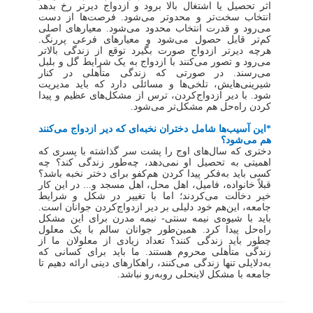
اثر تحصیل یا اشتغال بالا برود و ازدواج دیرتر رخ بدهد
انتخاب سخت‌تر و محدوتر می‌شود. فرصت‌ها از دست
می‌رود و قدرت انتخاب محدود می‌شود. معیارهای اصلی
کم‌تر قابل حصول می‌شود و معیارهای فرعی پررنگ.
هرچه دیرتر ازدواج صورت بگیرد توقع از زندگی بالاتر
می‌رود و تصور می‌کنند با ازدواج به یک شرایط گل و بلبل
می‌رسند. در صورتی که زندگی متأهلی در کنار
شیرینی‌هایش، تلخی‌ها و مسائلی دارد که باید مدیریت
شود. با دیر ازدواج‌کردن، ترس از مشکل‌های عظیم و پیدا
کردن راه‌حل هم مشکل‌تر می‌شود.
*این آسیب‌ها شامل دختران نخبه‌ای که دیر ازدواج می‌کنند
هم می‌شود؟
دختری که سال‌های اوج را پشت سر گذاشته با پسری که
اهمیتی به تحصیل او نمی‌دهد، چه‌طور زندگی کند؟ چه
کسی باید به‌فکر پیدا کردن هم‌کفو برای دختر نخبه باشد؟
قبلاً خانواده، فامیل، اهل محل، اهل مسجد و... در این کار
خیر دخالت می‌کردند؛ اما با تغییر در شکل و شرایط
جامعه، این‌هم خود دلیلی بر دیر ازدواج‌کردن جوانان است.
باید با شیوه‌ی نیمه سنتی- نیمه مدرن برای این مشکل
راه‌حل پیدا کرد. همین‌طور جوانان سالم با یک معلول
چطور باید زندگی کنند؟ تعداد زیادی از معلولان ما از
زندگی متأهلی محروم هستند. ما باید برای کسانی که
به‌دلایلی تنها زندگی می‌کنند، راهکارهای دینی ارائه دهیم تا
جامعه با مشکل لاینحلی روبه‌رو نباشد.