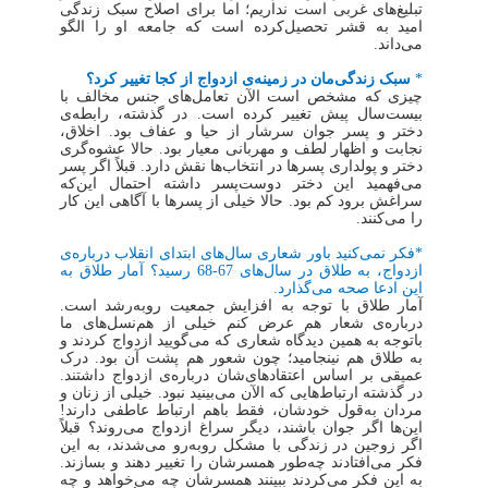
تبلیغ‌های غربی است نداریم؛ اما برای اصلاح سبک زندگی
امید به قشر تحصیل‌کرده است که جامعه او را الگو
می‌داند.
*
سبک زندگی‌مان در زمینه‌ی ازدواج از کجا تغییر کرد؟
چیزی که مشخص است الآن تعامل‌های جنس مخالف با
بیست‌سال پیش تغییر کرده است. در گذشته، رابطه‌ی
دختر و پسر جوان سرشار از حیا و عفاف بود. اخلاق،
نجابت و اظهار لطف و مهربانی معیار بود. حالا عشوه‌گری
دختر و پولداری پسرها در انتخاب‌ها نقش دارد. قبلاً اگر پسر
می‌فهمید این دختر دوست‌پسر داشته احتمال این‌که
سراغش برود کم بود. حالا خیلی از پسرها با آگاهی این کار
را می‌کنند.
*فکر نمی‌کنید باور شعاری سال‌های ابتدای انقلاب درباره‌ی
ازدواج، به طلاق در سال‌های 67-68 رسید؟ آمار طلاق به
این ادعا صحه می‌گذارد.
آمار طلاق با توجه به افزایش جمعیت روبه‌رشد است.
درباره‌ی شعار هم عرض کنم خیلی از هم‌نسل‌های ما
باتوجه به همین دیدگاه شعاری که می‌گویید ازدواج کردند و
به طلاق هم نینجامید؛ چون شعور هم پشت آن بود. درک
عمیقی بر اساس اعتقادهای‌شان درباره‌ی ازدواج داشتند.
در گذشته ارتباط‌هایی که الآن می‌بینید نبود. خیلی از زنان و
مردان به‌قول خودشان، فقط باهم ارتباط عاطفی دارند!
این‌ها اگر جوان باشند، دیگر سراغ ازدواج می‌روند؟ قبلاً
اگر زوجین در زندگی با مشکل روبه‌رو می‌شدند، به این
فکر می‌افتادند چه‌طور همسرشان را تغییر دهند و بسازند.
به این فکر می‌کردند ببینند همسرشان چه می‌خواهد و چه