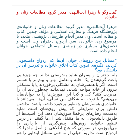
گفت‌وگو با زهرا آیت‌اللهی، مدیر گروه مطالعات زنان و
خانواده
«زهرا آیت‌اللهی» مدیر گروه مطالعات زنان و خانواده‌ی
پژوهشگاه فرهنگ و معارف اسلامی و مؤلف چندین کتاب
و مقاله است. وی مدیر انجام طرح‌های پژوهشی متعدد با
موضوع زن، خانواده، سن ازدواج دختران و... است و
تحقیق‌های بسیاری در زمینه‌ی مسائل اجتماعی جوانان
انجام داده است.
*مسائل بین زوج‌های جوان‌، آن‌ها که ازدواج دانشجویی
کردند، انگیزه‌ی تدوین کتاب اخلاق خانواده و تدریس آن در
دانشگاه بود
؟
بله. دختران و پسران شاید به‌درستی ندانند چه چیزهایی
باعث گرم‌شدن یک خانه و تعامل بهتر و بیش‌تر با همسر
است. اگر با همسرشان به مشکلی برخوردند یا با مشکلی
بیرون از خانه مواجه شدند، نمی‌دانند چه‌طور باید آن را
مدیریت کنند؟ کی و کجا این آموزش‌ها را به جوانان‌مان
می‌دهیم؟ با توجه به شکاف بین نسلی، آن‌ها نمی‌دانند با
خانواده‌ی همسرشان چه‌طور برخورد داشته باشند. نداشتن
دانش برای شرایطی که پیش روی‌شان است شاید
به‌سمت رفتارهای پرخطا سوق‌شان دهد. این آسیب‌ها از
طریق دانشجویان به ما منتقل شد. آن‌ها گفتند: در درس
تنظیم خانواده روش‌های پیش‌گیری از بارداری را
می‌آموزیم، در صورتی که هیچ اطلاعی از اصل ماجرا که
ازدواج است نداریم. خیلی از ما حتی مسائل ابتدایی را هم