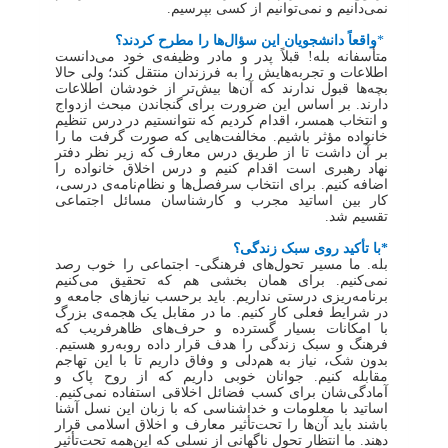
نمی‌دانیم و نمی‌توانیم از کسی بپرسیم.
*
واقعاً دانشجویان این سؤال‌ها را مطرح کردند؟
متأسفانه بله! قبلاً پدر و مادر وظیفه‌ی خود می‌دانست
اطلاعات و تجربه‌هایش را به فرزندان منتقل کند؛ ولی حالا
بچه‌ها قبول ندارند که آن‌ها بیش‌تر از خودشان اطلاعات
دارند. بر اساس این ضرورت برای گنجاندن مبحث ازدواج
و انتخاب همسر، اقدام کردیم که نتوانستیم در درس تنظیم
خانواده مؤثر باشیم. مخالفت‌هایی که صورت گرفت ما را
بر آن داشت تا از طریق درس معارف که زیر نظر دفتر
نهاد رهبری است اقدام کنیم و درس اخلاق خانواده را
اضافه کنیم. برای انتخاب سرفصل‌ها و نظام‌نامه‌ی درسی،
کار بین اساتید مجرب و کارشناسان مسائل اجتماعی
تقسیم شد.
*با تأکید روی سبک زندگی؟
بله. ما مسیر تحول‌های فرهنگی- اجتماعی را خوب رصد
نمی‌کنیم. برای همان بخشی هم که تحقیق می‌کنیم
برنامه‌ریزی درستی نداریم. باید برحسب نیازهای جامعه و
در شرایط فعلی کار کنیم. ما در مقابل یک هجمه‌ی بزرگ
با امکانات بسیار گسترده و حرف‌های ظاهرفریب که
فرهنگ و سبک زندگی را هدف قرار داده روبه‌رو هستیم.
بدون شک، نیاز به هم‌دلی و وفاق داریم تا با این تهاجم
مقابله کنیم. جوانان خوبی داریم که از روح پاک و
آمادگی‌شان برای کسب فضائل اخلاقی استفاده نمی‌کنیم.
اساتید با معلومات و خداشناسی که با زبان این نسل آشنا
باشند باید آن‌ها را تحت‌تأثیر معارف و اخلاق اسلامی قرار
دهند. ما انتظار تحول ناگهانی از نسلی که این‌همه تحت‌تأثیر