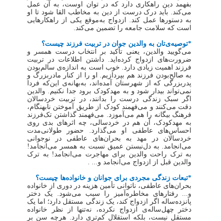
بفهمد دین راهکاری دارد که در توان اوست، به آن عمل
می‌کند. باید درک درست از دین به مخاطب القا شود تا او
به دستورها عمل کند. ازدواج به‌موقع یکی از راهکارهایی
است که سلامت جامعه را تضمین می‌کند.
*توصیه‌ی‌تان به والدین جوان در تربیت فرزند چیست؟
می‌گویید والدین، یعنی تأکید بر انتخاب درست همسر و
ضرورت‌های ازدواج کرده‌اید. داشتن اطلاعات در تربیت
فرزند اهمیت زیادی دارد. خوب است به اندازه‌ی سالم‌بودن
به صالح‌بودن فرزند هم بپردازیم. او را از کنار مادربزرگ و
پدربزرگی که از شهرستان آمده‌اند، به‌بهانه‌ی این‌که فردا
نمی‌تواند بیدار شود و به مهدکودک برود جدا نکنیم. والدین
اگر سبک زندگی درست را بدانند، در تربیت خردسالان
دقت می‌کنند و می‌فهمند کودک از طریق آموختن نابهنگام،
فرهنگ بیگانه را هم می‌آموزد. می‌فهمند گذاشتن تک‌فرزند
به مهدکودک، آن هم در خردسالی، چه اثرهای بدی روی
احساس‌های عاطفی او می‌گذارد. حضور طولانی‌مدت
خردسالان در مهد به بحران‌های عاطفی در نوجوانی
می‌انجامد. به دل‌نبستن عمیق نسبت به همسر می‌انجامد!
به ترک راحت والدین برای مهاجرت می‌انجامد! به ترک
والدین قبل از ازدواج می‌انجامد و... .
*تبعات زندگی مجردی برای جوانان و خانواده‌ها چیست؟
بحران‌های عاطفی، ناتوانی تأمین هزینه در دوری از خانواده
و... رفتارهای مخاطره‌آمیز را سبب می‌شود. یک دختر
پانزده‌ساله اگر ازدواج کند، یک زندگی مستقل دارد؛ اما یک
دختر چهل‌ساله‌ی ازدواج نکرده، نه‌تنها از نظر خانواده
مستقل نیست، بلکه استقلال کم‌تری دارد. هرچه سن بر