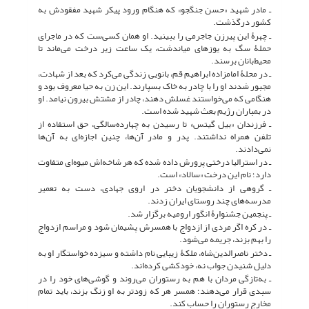
ـ مادر شهید «حسن جنگجو» که هنگام ورود پیکر شهید مفقودش به
کشور درگذشت.
ـ چهرۀ این پیرزن جاجرمی را ببینید. او همان کسی‌ست که در ماجرای
حملۀ سگ به یوزهای میاندشت، یک ساعت زیر درخت می‌ماند تا
محیط‌بانان برسند.
ـ در محلۀ امامزاده ابراهیم قم، بانویی زندگی می‌کرد که بعد از شهادت،
مجبور شدند او را با چادر به خاک بسپارند. این زن به حیا معروف بود و
هنگامی که می‌خواستند غسلش دهند، چادر از مشتش بیرون نیامد. او
در بمباران رژیم بعث شهید شده است.
ـ فرزندان «بیل گیتس» تا رسیدن به چهارده‌سالگی، حق استفاده از
تلفن همراه نداشتند. پدر و مادر آن‌ها، چنین اجازه‌ای به آن‌ها
نمی‌دادند.
ـ در استرالیا درختی پرورش داده شده که هر شاخه‌اش میوه‌ای متفاوت
دارد؛ نام این درخت «سالاد» است.
ـ گروهی از دانشجویان دختر در اروی جهادی، دست به تعمیر
مدرسه‌های چند روستای ایران زدند.
ـ پنجمین جشنوارۀ انگور ارومیه برگزار شد.
ـ در کره اگر مردی از ازدواج با همسرش پشیمان شود و مراسم ازدواج
را بهم بزند، جریمه می‌شود.
ـ دختر ناصرالدین‌شاه، ملکۀ زیبایی نام داشته و سیزده خواستگار او به
دلیل شنیدن جواب نه، خودکشی کرده‌اند.
ـ به‌تازگی مردان با هم به رستوران می‌روند و گوشی‌های خود را در
سبدی قرار می‌دهند؛ همسر هر که زودتر به او زنگ بزند، باید تمام
مخارج رستوران را حساب کند.