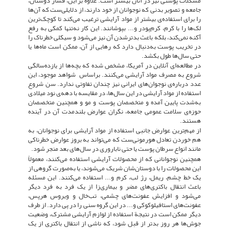
مشکلات پوستی نیز در آنان بیشتر است. علاوه بر این، فشار دوستان،
جامعه و تصویر بدنی که نوجوانان از خود دارند، از دلایلی‌ست که آن‌ها
را برای استفاده‌ی بیشتر از مواد آرایشی ترغیب می‌کند تا کوچک‌ترین
لک‌ها را با کرم، کرم‌پودر و... بپوشانند. این کار نه‌تنها کمکی به رفع
آکنه نمی‌کند، بلکه باعث بدترشدن آن نیز می‌شود و سیکلی خطرناک را
در تخریب پوست به‌دنبال دارد که رهایی از آن، ممکن است ماه‌ها یا
حتی سال‌ها طول بکشد.
در مطالعه‌ای آنلاین در آمریکا، مشخص شده که بچه‌ها از یازده‌سالگی
شروع به مصرف مواد آرایشی می‌کنند. براساس شواهد موجود، این
عدد درباره‌ی نوجوان‌های ایرانی نیز چندان تفاوتی ندارد. سن شروع
استفاده از مواد آرایشی در این سال‌ها، در مقایسه با دهه‌ی نود میلادی
به‌شدت پایین آمده و متخصصان پوست و مو و همچنین متخصصان
حوزه‌ی سلامت عمومی جامعه، نگران عوارض بلندمدت آن در آینده
هستند.
از مهم‌ترین عوارض جانبی استفاده از مواد آرایشی برای نوجوانان، به
هم خوردن تعادل هورمونی‌ست که می‌تواند به بروز عوارض خطرناکی
مانند انواع سرطان پوست یا حتی ناباروری در سال‌های بعد منجر شود.
همچنین نوجوانانی که از محصولات آرایشی استفاده می‌کنند، معمولاً
این محصولات را با دوستان‌شان شریک می‌شوند، یا به‌صورت گروهی از
یک خط چشم، ریمل، رژ لب، کرم و... استفاده می‌کنند. این مسئله
باعث انتقال باکتری‌های مضر و بیماری‌زا از یک فرد به فرد دیگر
می‌شود و افزایش عفونت‌های چشمی، تب‌خال و ویروس هرپس،
عفونت‌های استافیلوکوکی و... در این گروه سنی را در پی دارد. از طرف
دیگر ممکن است در نتیجة استفاده از لوازم آرایشی مشترک، وضعیت
جوش‌ها هر روز بدتر از قبل شود، که ناشی از انتقال باکتری از یک