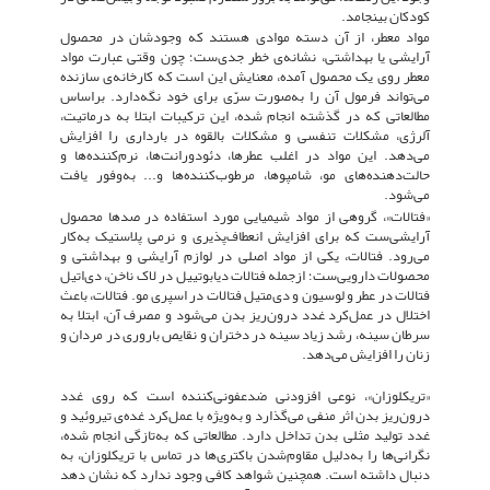
کودکان بینجامد.
مواد معطر، از آن دسته موادی هستند که وجودشان در محصول
آرایشی یا بهداشتی، نشانه‌ی خطر جدی‌ست؛ چون وقتی عبارت مواد
معطر روی یک محصول آمده، معنایش این است که کارخانه‌ی سازنده
می‌تواند فرمول آن را به‌صورت سرّی برای خود نگه‌دارد. براساس
مطالعاتی که در گذشته انجام شده، این ترکیبات ابتلا به درماتیت،
آلرژی، مشکلات تنفسی و مشکلات بالقوه در بارداری را افزایش
می‌دهد. این مواد در اغلب عطرها، دئودورانت‌ها، نرم‌کننده‌ها و
حالت‌دهنده‌های مو، شامپوها، مرطوب‌کننده‌ها و... به‌وفور یافت
می‌شود.
«فتالات»، گروهی از مواد شیمیایی مورد استفاده در صدها محصول
آرایشی‌ست که برای افزایش انعطاف‌پذیری و نرمی پلاستیک به‌کار
می‌رود. فتالات، یکی از مواد اصلی در لوازم آرایشی و بهداشتی و
محصولات دارویی‌ست؛ ازجمله فتالات دیابوتییل در لاک ناخن، دی‌اتیل
فتالات در عطر و لوسیون و دی‌متیل فتالات در اسپری مو. فتالات، باعث
اختلال در عمل‌کرد غدد درون‌ریز بدن می‌شود و مصرف آن، ابتلا به
سرطان سینه، رشد زیاد سینه در دختران و نقایص باروری در مردان و
زنان را افزایش می‌دهد.
«تریکلوزان»، نوعی افزودنی ضدعفونی‌کننده است که روی غدد
درون‌ریز بدن اثر منفی می‌گذارد و به‌ویژه با عمل‌کرد غده‌ی تیروئید و
غدد تولید مثلی بدن تداخل دارد. مطالعاتی که به‌تازگی انجام شده،
نگرانی‌ها را به‌دلیل مقاوم‌شدن باکتری‌ها در تماس با تریکلوزان، به
دنبال داشته است. همچنین شواهد کافی وجود ندارد که نشان دهد