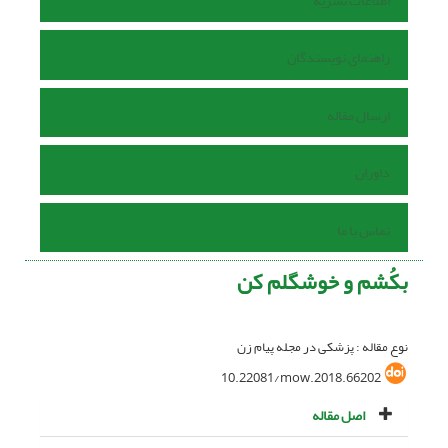
اطلاعات نشریه
راهنمای نویسندگان
ارسال مقاله
داوران
تماس با ما
بکُشم و خوشگلم کن
نوع مقاله : پزشکی در مجله پیام زن
10.22081/mow.2018.66202
اصل مقاله