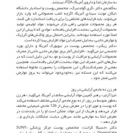
به سازمان غذا و داروی آمریکا «FDA» نیستند.
به‌گفته‌ی دکتر «گری گولدنبرگ»، متخصص پوست و استادیار دانشگاه
«ایکان مونت سینا»ی آمریکا، اگرچه اغلب محصولاتی که وارد بازار
می‌شوند، باید فرایندهای مختلفی را برای دریافت استاندارد طی کنند،
هر روز محصولات متنوعی راهی بازار می‌شوند. مواد اولیه‌ی تولید
محصولات آرایشی، به‌شدت افزایش یافته‌اند؛ موادی که تا پیش از این
اصلاً مورد استفاده نبوده‌اند. بنابراین احتمال بروز واکنش‌های آلرژیک
و عوارض جانبی، به‌دلیل مصرف این مواد افزایش پیدا کرده است.
«دکتر زیکنر»، متخصص پوست در نیویورک آمریکا و دارای بورد
تخصصی نیز می‌گوید: «افزایش آمار بروز عوارض جانبی ناشی از مصرف
محصولات آرایشی و مراقبت از پوست و مو، به این دلیل است که در
سال‌های اخیر، مصرف این مواد به‌شدت افزایش یافته است. همچنین
بعضی از مصرف‌کنندگان، این محصولات را به‌صورت مخلوط استفاده
می‌کنند که این مسئله نیز، به‌خودی‌خود می‌تواند به بروز عوارض
جانبی منجر شود.»
هر زن، ده ماده‌ی آرایشی در روز
«لیزا آرچر»، رهبر کمپین مواد آرایشی سالم در آمریکا، می‌گوید: «هر زن
به‌طور متوسط در روز، از ده نوع ماده‌ی آرایشی مختلف استفاده می‌کند
که پوست و موی او را در معرض بیش از 126 ماده‌ی شیمیایی مختلف
قرار می‌دهد و هریک از این مواد، ممکن است او را در بلندمدت در
معرض ابتلا به عوارضی مانند سرطان، دیابت، مشکلات بارداری و...
قرار دهد.»
دکتر «جسیکا کرانت»، متخصص پوست مرکز پزشکی «SUNY
Downstate» در نیویورک نیز معتقد است قوانین کافی برای ارزیابی