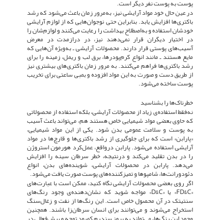
پوست به پوست نفر دیگر است.
در عین حال خود مواد آرایشی نیز، به‌مرور زمان باعث می‌شود که رشد
باکتری‌ها افزایش یابد. بنابراین حتی نوجوان‌هایی که از لوازم آرایشی
خودشان استفاده و به‌اصطلاح بهداشت را رعایت می‌کنند و لوازم‌شان را
در اختیار دیگران قرار نمی‌دهند نیز، در درازمدت در معرض
آسیب‌های پوستی قرار دارند. محصولات آرایشی ـ به‌ویژه آن‌هایی که
مایع هستند ـ مانند انواع کرم‌پودرها، برق لب و ریمل، زمینه را برای
رشد باکتری‌ها فراهم می‌کنند. به مرور زمان باکتری‌های بیشتری نیز
از طریق دست و صورت به این مواد افزوده و بمبی ساعتی برای تخریب
پوست ساخته می‌شود.
خطرناک‌ها را بشناسید
نه‌فقط استفاده‌ی زیاد از محصولات آرایشی، بلکه استفاده از محصولاتی
که حاوی بعضی مواد شیمیایی خاص هستند هم، می‌تواند باعث آسیب
به پوست و سلامت عمومی بدن شود. یکی از این مواد شیمیایی،
«پارابن» است که برای جلوگیری از رشد باکتری‌ها و قارچ‌ها در مواد
آرایشی استفاده می‌شود. پارابن درواقع، عمل‌کرد هورمون استروژن
را در بدن تقلید می‌کند و درنتیجه، خطر سرطان سینه را افزایش
می‌دهد. پارابن در محصولات آرایشی، شوینده‌های بدن، انواع
دئودورانت‌ها، شامپوها و تمیزکننده‌های پوست صورت یافت می‌شود.
اگر روی بعضی محصولات آرایشی نگاه کنید، ممکن است با عبارت‌های
«FD&C» یا «D&C» مواجه شوید که نشان‌دهنده‌ی وجود رنگ‌های
سنتیتک در آن محصول خاص است. این رنگ‌ها از نفت و زغال‌سنگ
استخراج می‌شوند و می‌توانند برای انسان سرطان‌زا باشند. همچنین
وجود این رنگ‌ها، می‌تواند به بروز سندرم کمبود توجه و بیش‌فعالی در