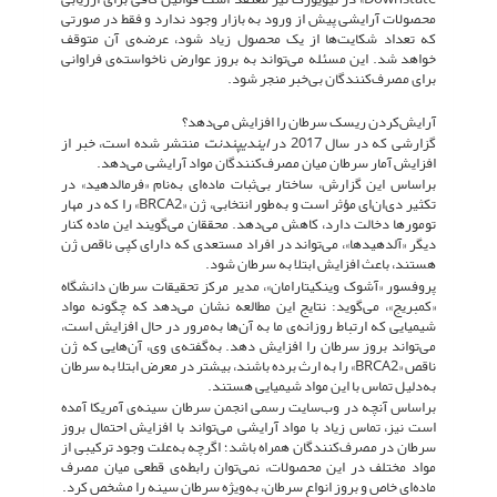
محصولات آرایشی پیش از ورود به بازار وجود ندارد و فقط در صورتی
که تعداد شکایت‌ها از یک محصول زیاد شود، عرضه‌ی آن متوقف
خواهد شد. این مسئله می‌تواند به بروز عوارض ناخواسته‌ی فراوانی
برای مصرف‌کنندگان بی‌خبر منجر شود.
آرایش‌کردن ریسک سرطان را افزایش می‌دهد؟
گزارشی که در سال 2017 در
ایندیپندنت
منتشر شده است، خبر از
افزایش آمار سرطان میان مصرف‌کنندگان مواد آرایشی می‌دهد.
براساس این گزارش، ساختار بی‌ثبات ماده‌ای به‌نام «فرمالدهید» در
تکثیر دی‌ان‌ای مؤثر است و به‌طور انتخابی، ژن «BRCA2» را که در مهار
تومورها دخالت دارد، کاهش می‌دهد. محققان می‌گویند این ماده کنار
دیگر «آلدهیدها»، می‌تواند در افراد مستعدی که دارای کپی ناقص ژن
هستند، باعث افزایش ابتلا به سرطان شود.
پروفسور «آشوک وینکیتارامان»، مدیر مرکز تحقیقات سرطان دانشگاه
«کمبریج»، می‌گوید: نتایج این مطالعه نشان می‌دهد که چگونه مواد
شیمیایی که ارتباط روزانه‌ی ما به آن‌ها به‌مرور در حال افزایش است،
می‌تواند بروز سرطان را افزایش دهد. به‌گفته‌ی وی، آن‌هایی که ژن
ناقص «BRCA2» را به ارث برده باشند، بیشتر در معرض ابتلا به سرطان
به‌دلیل تماس با این مواد شیمیایی هستند.
براساس آنچه در وب‌سایت رسمی انجمن سرطان سینه‌ی آمریکا آمده
است نیز، تماس زیاد با مواد آرایشی می‌تواند با افزایش احتمال بروز
سرطان در مصرف‌کنندگان همراه باشد؛ اگرچه به‌علت وجود ترکیبی از
مواد مختلف در این محصولات، نمی‌توان رابطه‌ی قطعی میان مصرف
ماده‌ای خاص و بروز انواع سرطان، به‌ویژه سرطان سینه را مشخص کرد.