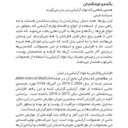
بکُشم و خوشگلم کن
همه‌ی بلاهایی که مواد آرایشی سر بدن می‌آورند
مستانه تابش
این روزها، همه دنبال زیباترشدن یا زیباتردیده‌شدن هستند و چه
راهی بهتر از استفاده از انواع و اقسام لوازم آرایشی که به‌وفور در
انواع طرح‌ها، رنگ‌ها و مدل‌ها، با کاربردهایی یافت می‌شوند که شاید
حتی تا همین پنج سال قبل فکرشان را هم نمی‌کردیم. این وسایل
می‌توانند شما را به آدمی بدل کنند که حتی برای خودتان هم غریبه
است. اما با افزایش تنوع و استفاده از این محصولات، گمانه‌زنی‌ها
درباره‌ی آثار جانبی بلندمدت آن‌ها بالا گرفته و متخصصان پوست،
به‌شدت در زمینه‌ی مصرف زیاد مواد آرایشی یا استفاده از محصولات
نامرغوب هشدار می‌دهند.
افزایش واکنش به مواد آرایشی در جهان
در مطالعه‌ای که به‌تازگی نتایج آن در مجلة
Medicine
Internal
JAMA
منتشر شده، از سال 2004 تا 2016 در آمریکا، 5144 مورد عارضه‌ی
جانبی استفاده از مواد آرایشی گزارش شده و این رقم، افزایش
بی‌سابقه‌ای در فاصله‌ی سال 2015 تا 2016 داشته است. براساس
آنچه در این گزارش آمده، بیشترین میزان عوارض جانبی در این سال،
به‌دلیل مصرف محصولات مراقبت از پوست و مو بوده و به‌طور کلی،
بیشترین شکایت‌ها در پی مصرف محصولات تاتو گزارش شده است.
جالب این‌جاست که این آمار و ارقام، تنها گوشه‌ای از عوارض جانبی
ناشی از محصولات آرایشی بوده است؛ زیرا شرکت‌های تولیدکننده‌ی
این محصولات، از نظر قانونی ملزم به انتشار این اطلاعات و ارائه‌ی آن‌ها