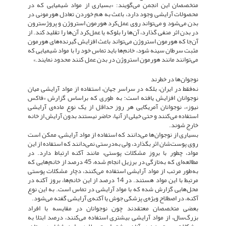
متخصصان این انجمن می‌گویند: «بسیاری از مواد شیمیایی که در
محصولات آرایشی وجود دارد، باعث به هم خوردن تعادل هورمونی در
بدن می‌شود و می‌تواند روی عمل‌کرد هورمون استروژن و پروژسترون
در بدن اثر منفی گذارد، آن‌ها را بلوکه یا عمل‌کرد آن‌ها را تقلید کند. از
آن‌جا که هورمون استروژن می‌تواند باعث افزایش گیرنده‌های هورمون
مثبت سرطان سینه شود، خانم‌ها باید تماس خود را با مواد شیمیایی که
می‌توانند مانند هورمون استروژن در بدن عمل کنند محدود نمایند.»
نوجوان‌ها در خطرند
نه‌فقط در ایران، بلکه در سراسر جهان، استفاده از مواد آرایشی میان
نوجوانان افزایش یافته است؛ به طوری که براساس گزارش «فاکس
نیوز»، نوجوانان آمریکایی هر روز حداقل از یک نوع ماده‌ی آرایشی
استفاده می‌کنند و حتی خیلی از آنها، حاضر نیستند بدون آرایش از خانه
خارج شوند.
بسیاری از نوجوان‌ها می‌دانند که استفاده از مواد آرایشی، ممکن است
روی پوست‌شان اثر بگذارد، ولی به‌درستی نمی‌دانند که استفاده از این
مواد، چطور با بروز مشکلات پوستی، مانند آکنه ارتباط دارد. در
مطالعه‌ای که به‌تازگی در برزیل انجام شده، 45 درصد از خانم‌هایی که
به‌طور مرتب از مواد آرایشی استفاده می‌کنند، دچار مشکلات پوستی
مرتبط با این مواد هستند. در 14 درصد از این خانم‌ها، بروز آکنه در
محل‌هایی گزارش شده که با مواد آرایشی در تماس است. به این نوع
آکنه، در اصطلاح ویژه‌ی پزشکی جوش یا آکنه‌ی آرایشی گفته می‌شود.
بعضی متخصصان معتقدند چون نوجوانان در مقایسه با افراد
بزرگ‌سال، از مواد آرایشی بیشتری استفاده می‌کنند، درصد ابتلا به