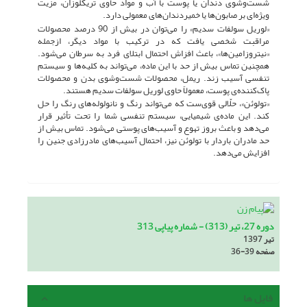
شست‌وشوی دندان یا پوست با آب و مواد حاوی تریکلوزان، مزیت
ویژه‌ای بر صابون‌ها یا خمیردندان‌های معمولی دارد.
«لوریل سولفات سدیم» را می‌توان در بیش از 90 درصد محصولات
مراقبت شخصی یافت که در ترکیب با مواد دیگر، ازجمله
«نیتروزامین‌ها»، باعث افزاش احتمال ابتلای فرد به سرطان می‌شود.
همچنین تماس بیش از حد با این ماده، می‌تواند به کلیه‌ها و سیستم
تنفسی آسیب زند. ریمل، محصولات شست‌وشوی بدن و محصولات
پاک‌کننده‌ی پوست، معمولاً حاوی لوریل سولفات سدیم هستند.
«تولوئن»، حلّالی قوی‌ست که می‌تواند رنگ و نانولوله‌های رنگ را حل
کند. این ماده‌ی شیمیایی، سیستم تنفسی شما را تحت تأثیر قرار
می‌دهد و باعث بروز تهوع و آسیب‌های پوستی می‌شود. تماس بیش از
حد مادران باردار با تولوئن نیز، احتمال آسیب‌های مادرزادی جنین را
افزایش می‌دهد.
دوره 27، تیر (313) - شماره پیاپی 313
تیر 1397
صفحه
36-39
فایل ها