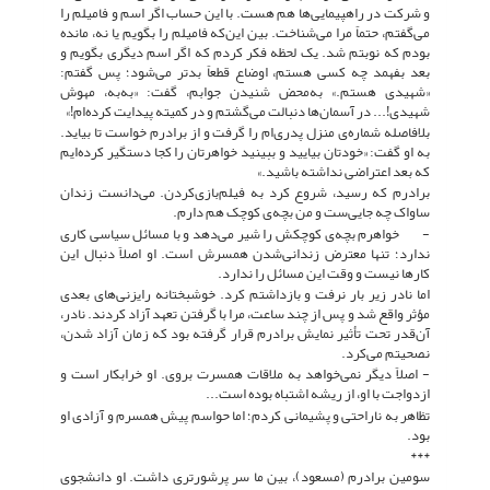
و شرکت در راهپیمایی‌ها هم هست. با این حساب اگر اسم و فامیلم را
می‌گفتم، حتماً مرا می‌شناخت. بین این‌که فامیلم را بگویم یا نه، مانده
بودم که نوبتم شد. یک لحظه فکر کردم که اگر اسم دیگری بگویم و
بعد بفهمد چه کسی هستم، اوضاع قطعاً بدتر می‌شود؛ پس گفتم:
«شهیدی هستم.» به‌محض شنیدن جوابم، گفت: «به‌به، مهوش
شهیدی!... در آسمان‌ها دنبالت می‌گشتم و در کمیته پیدایت کرده‌ام!»
بلافاصله شماره‌ی منزل پدری‌ام را گرفت و از برادرم خواست تا بیاید.
به او گفت: «خودتان بیایید و ببینید خواهرتان را کجا دستگیر کرده‌ایم
که بعد اعتراضی نداشته باشید.»
برادرم که رسید، شروع کرد به فیلم‌بازی‌کردن. می‌دانست زندان
ساواک چه جایی‌ست و من بچه‌ی کوچک هم دارم.
- خواهرم بچه‌ی کوچکش را شیر می‌دهد و با مسائل سیاسی کاری
ندارد؛ تنها معترض زندانی‌شدن همسرش است. او اصلاً دنبال این
کارها نیست و وقت این مسائل را ندارد.
اما نادر زیر بار نرفت و بازداشتم کرد. خوشبختانه رایزنی‌های بعدی
مؤثر واقع شد و پس از چند ساعت، مرا با گرفتن تعهد آزاد کردند. نادر،
آن‌قدر تحت تأثیر نمایش برادرم قرار گرفته بود که زمان آزاد شدن،
نصحیتم می‌کرد.
- اصلاً دیگر نمی‌خواهد به ملاقات همسرت بروی. او خرابکار است و
ازدواجت با او، از ریشه اشتباه بوده است...
تظاهر به ناراحتی و پشیمانی کردم؛ اما حواسم پیش همسرم و آزادی او
بود.
***
سومین برادرم (مسعود)، بین ما سر پرشورتری داشت. او دانشجوی