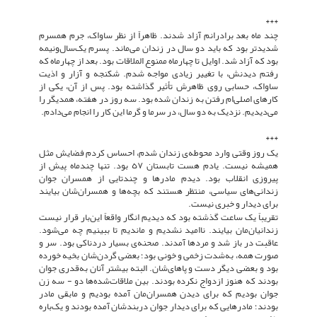
***
چند ماه بعد برادرانم آزاد شدند. ظاهراً از نظر ساواک، جرم همسرم
شدیدتر بود که باید دو سال در زندان می‌ماند. پسرم یک‌سال‌ونیمه
بود که آزاد شد. اوایل تا چهارماه ممنوع الملاقات بود. بعد از چهارماه که
رفتم دیدنش، با تغییر زیادی مواجه شدم. شکنجه و آزار و اذیت
ساواک، حسابی روی ظاهرش تأثیر گذاشته بود. پس از آن، یکی از
کارهای اصلی‌ام رفتن به زندان شده بود. سه روز در هفته، همدیگر را
می‌دیدیم. نزدیک به دو سال، در سرما و گرما این کار را انجام می‌دادم.
***
یک روز وقتی وارد محوطه‌ی زندان شدم، احساس کردم فضایش مثل
همیشه نیست. یادم هست تابستان ٥٧ بود. تنها چندماه پیش از
پیروزی انقلاب بود. دیدم مادرها و چندتایی از همسران جوان
زندانی‌هاى سیاسی، منتظر هستند که بچه‌ها و همسران‌شان بیایند
برای دیدار و خبری نیست.
تقریباً یک ساعت گذشته بود که دیدیم انگار واقعاً این‌بار قرار نیست
زندانیان‌مان بیایند. ناامید نشدیم و ماندیم تا ببینیم چه می‌شود.
عاقبت در باز شد و مردها آمدند. صحنه‌ی بسیار دردناکی بود. سر و
صورت همه، به‌شدت زخمی و خونی بود؛ بعضی گردن‌شان بخیه خورده
بود و بعضی دیگر دست و پاهای‌شان. البته بیشتر آنان به‌قدری جوان
بودند که هنوز ازدواج نکرده بودند. بین ملاقات‌شده‌ها دو - سه زن
جوان بودیم که برای دیدن همسران‌مان آمده بودیم و مابقی مادر
بودند؛ مادرهایی که برای دیدار جوان دربندشان آمده بودند و یک‌باره