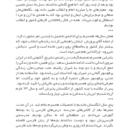
بود و بعد از چند روز آمد؛ اما هیچ گله‌ای نداشتم. نسل ما، نسل عجیبی
بود. معیارهای ما را مبارزه، امام و انقلاب تغییر داده بود. نگاه‌های‌مان
متعالی و مهم برای‌مان، ایمان و جهادی بود که به همه‌ی ما (زن و مرد)
استقلال و قوت می‌داد. همه در فکر راه‌افتادن کارهای کشور و انقلاب
بودیم.
***
همان سال‌ها، همسرم برای ادامه‌ی تحصیل با چندین نفر مشورت کرد؛
از جمله آقای پرورش. ایشان راهنمایی کردند رشته‌ای انتخاب شود که
بیشتر نیاز کشور و به‌اصطلاح روی زمین مانده است و کسی دنبالش
نمی‌رود؛ چراکه این هم عین جهاد است.
بنابراین همسرم تصمیم گرفت در رشته‌ی تشریح، آناتومی که در ایران
نیروی اندکی داشت، ادامه تحصیل بدهد؛ برای همین، خانه و زندگی را
جمع کردیم و با دو بچه به شیراز رفتیم. علت مهاجرت‌مان، زندگی
پرفوسور آلمانی در شیراز بود که استاد این رشته بود. متأسفانه بعد از
مدتی، پرفوسور سرطان حنجره گرفت و به کشور خود برگشت؛ اما
معرفی‌نامه‌ای برای همسرم نوشته و رتبه‌ی عالی‌اش را تأیید کرده بود.
پس از مکاتبه با چند کشور، از انگلستان پذیرش آمد و سال ٦٣ عازم
آن‌جا شدیم؛ این‌بار با سه فرزند شش، چهار و یک‌ساله.
***
پنج سال انگلستان ماندیم تا تحصیلات همسرم تمام شد. در آن مدت،
عصرها بعد از کلاس‌های مدرسه، درس‌های فارسی را به بچه‌ها
آموزش می‌دادم. در منطقه‌ای که ما ساکن بودیم، مدرسه‌ی
فارسی‌زبان نبود و دوست نداشتم بچه‌ها از زبان فارسی فاصله
بگیرند. می‌دانستم که روزی به وطن برمی‌گردیم و بچه‌ها باید فارسی