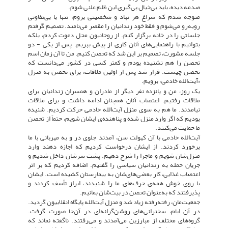
صدمه دیده، باید بی‌خیال پی‌گیری این ظلم علنی شوم.
متوجه شدم که سراغ هر نهاد و شخصیتی بروم، تنها با بی‌تفاوتی
روبه‌رو می‌شوم و فقط خود زندانیان را مقصر می‌نامند. تصمیم گرفتم
جلساتی را در خانه برگزار کنم. از روحانیون محل دعوت کردم، بلکه
بتوانیم با راهنمایی‌های آنان کاری از پیش ببریم. پس از یکی - دو
جلسه مشورت، تصمیم بر این شد که تحصن کنیم. من تا آن زمان اسم
تحصن را هم نشنیده بودم و کمتر کسی در کشور می‌دانست که
تحصن چیست. قرار شد پس از اولین ملاقات، برای تحصن به منزل
«آیت‌الله خادمی» برویم.
یک روز، من و پانزده نفر دیگر از مادران و همسران زندانیان برای
ملاقات رفتیم. اعتصاب آنان همچنان ادامه داشت و برای ملاقات
نیامدند. ما هم به سوی منزل آیت‌الله خادمی حرکت کردیم. شنیده
بودیم که اگر وارد منزل شده و پناهنده‌ی ایشان شویم، حتماً از تحصن
ما حمایت می‌کنند.
آیت‌الله خادمی با آن کهولت سن، آمدند جلوی در و به مهربانی با ما
برخورد کردند. از ایشان درخواست کردیم که اجازه دهند وارد
منزل‌شان شویم و ماجرا را شرح دهیم. پشت سرشان داخل شدیم و
جریان حمله به زندانیان سیاسی را گفتیم. اضافه کردیم که بر اثر
اعتصاب غذایی، کار بعضی‌های‌شان به بیمارستان کشیده است. ایشان
با روی خوش همه‌ی حرف‌های ما را شنیدند، ابراز تأسف کردند و
پذیرفتند که به‌عنوان تحصن در بیت‌شان بمانیم.
جمعیت‌مان، رفته‌رفته زیاد شد و منزل آیت‌الله پایگاه انقلابیون گردید.
در آن ایام، سخنرانی‌های روشن‌گرانه‌ای در آن‌جا صورت گرفت.
گروه‌های مختلف از مبارزین می‌آمدند و می‌رفتند. ناگفته نماند که