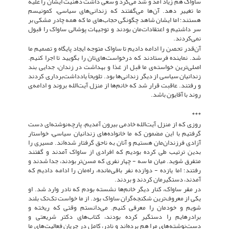
ساواک هم زیاد آمد و شد می‌کرد و سعی داشت ذهنیت ایشان را علیه
ما تغییر دهد. آن‌ها می‌گفتند که زندانی‌های سیاسی، کمونیسم
هستند؛ اما ایشان شاهد چگونگی حجاب‌های ما که همه چادر مشکی بر
سر داشتیم و اعتقادات‌مان بودند و توجیهات پوشالی ساواک را قبول
نمی‌کردند.
آن‌قدر تحصن را ادامه دادیم تا ساواک متوجه ایجاد پایگاه و تصمیم ما
شد. نماینده فرستادند که درخواست‌های‌تان را بگویید تا اجرا کنیم.
اصلی‌ترین خواسته‌ی ما قبل از غذا و بهداشت در زندان، جدایی بند
زندانیان سیاسی از دیگر زندانی‌ها بود. تلویحاً یادداشت‌برداری کردند
و رفتند. عاقبت قرار شد که خانم‌ها از منزل آیت‌الله بروند و ادامه‌ی
روند با آقایون باشد.
***
روزی که از منزل آیت‌الله خادمی بیرون آمدیم، پارچه‌نوشته‌ای دست
گرفتیم با این مضمون که ما خانواده‌های زندانیان سیاسی، خواستار
آزادی فرزندان‌مان هستیم و آنان به ناحق گرفتار شده‌اند. مسیری را
بدین ترتیب طی کرده بودیم که افرادی از ساواک آمدند و گفتند
متفرق شوید. میان ما سه - چهار نفری که مسن‌تر بودند، جدا شدند و
رفتند؛ اما یازده - دوازده نفر باقی‌مانده، راه‌مان را ادامه دادیم که
آمدند، دستگیرمان کردند و بردند.
در مقر ساواک، کنار دیگر خانم‌ها نشسته بودم که نادر وارد شد. او
یکی از معروف‌ترین شکنجه‌گران ساواک بود. از ما خواست تک‌تک بلند
شویم و خودمان را معرفی کنیم. می‌دانستم وقتی که ریخته و
برادرهایم را دستگیر کرده بودند، کتاب‌های دکتر شریعتی و
دست‌نوشته‌های مرا هم برده‌اند و نادر، کامل در جریان فعالیت‌های ما