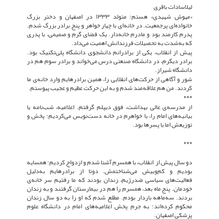
لیلاسادات باقری
«مهوش شهیدی» هستم؛ متولد ١٣٣٣ در اصفهان و دختر بزرگ
خانواده‌ای پرجمعیت. در خانه‌ای با چهار خواهر و پنج برادر بزرگ شدم.
پدرم کارمند بود و مادرم خانه‌دار. یک فضای گرم و صمیمی، با پدری
که به‌شدت به تحصیلات فرزندانش اهمیت می‌داد.
پیش از انقلاب، یکی از برادرانم دانشجوی دانشگاه پلی‌تکنیک بود.
برادر دیگرم، در دانشگاه صنعتی درس می‌خواند و برادر سوم هم در
دانشگاه شیراز.
شور و آگاهی از حرکت‌های انقلابی را، همین برادرهایم وارد خانه‌ی ما
کردند. من هم علاقه‌مند شدم و به این حرکت عظیم و عجیب پیوستم.
***
از مدرسه‌ی عالی بهداشت، فوق دیپلم گرفتم. اعلامیه، شب‌نامه یا
بیانیه‌های امام را، با خواهرم در خانه دست‌نویس می‌کردیم؛ پخش و
توزیعش اما با پسرها بود.
***
دو سال پیش از انقلاب، با همسرم آشنا شدم و ازدواج کردیم؛ همسایه
بودیم و کم‌وبیش می‌شناختمش. دوتا از برادرهایم به‌دلیل
فعالیت‌های سیاسی ضدرژیم، زندان بودند که ما رفتیم سر خانه‌ی
خودمان. پنج ماه بعد، همسرم را هم در بیمارستان گرفتند و به زندان
بردند. سه‌ماهه باردار بودم. مطلع شدم که او را به دو سال زندان
محکوم کرده‌اند؛ به جرم پخش اعلامیه‌های امام در دانشگاه علوم
پزشکی اصفهان.