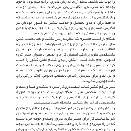
را خوب بلد باشند. تسلط آن‌ها به زبان مادری، برایم مهم بود؛ اما خود
بچه‌ها که مدرسه‌ی انگلیسی‌زبان می‌رفتند، تبعاً بیشتر دوست
داشتند با هم انگلیسی صحبت کنند. کار به جایی رسید که صحبت به
زبان انگلیسی را در خانه قدغن کردم. می‌خواستم فرزندانم بدانند که
ما فقط برای ادامه‌ی تحصیل و خدمت بیشتر به کشور خودمان در
انگلیس هستیم و به‌زودی بازمی‌گردیم. از لحاظ حجاب هم، با همان
روسری و چادر مشکی‌ای که در ایران بودم، تردد می‌کردم.
هنگام بازگشت، همسرم یک سالی تدریس داشت و بعد به‌مدت شش
سال، رئیس دانشکده‌ی علوم پزشکی اصفهان شد. او هنوز هم در راه
انقلاب قدم برمی‌دارد. دکتر «ابراهیم اسفندیاری»، در همین
دانشکده‌ی علوم پزشکی اصفهان کارهای بدیعی به‌عنوان مدیر گروه
آناتومى انجام داده است. ایشان رتبه‌ی ششم علمی کشور را کسب
کردند و همین چند وقت پیش، «جایزه‌ی دکتر قریب» را به دست
آوردند. دانشگاه زیر نظر ایشان، بزرگ‌ترین موزه‌ی آناتومی کشور شده
و این اتفاق برای تدریس رشته‌ی تخصصی آناتومی، کمک بزرگی برای
دانشجویان پزشکی‌ست.
پسر بزرگم (دکتر شهاب اسفندیاری)، رئیس دانشکده‌ی صدا و سیما و
از اساتید دانشکده‌ی هنر دانشگاه تهران است. دختر دومم (هاجر)،
کارشناسی ارشد زبان انگلیسی و گرافیک دارد و دختر کوچکم،
دانشجوی دکترای روان‌شناسی دانشگاه شهید بهشتی‌ست.
راستش فکر می‌کنم، امروز موفقیت‌های همسر و فرزندانم را از ماندن
در خانه‌ و گذاشتن همه‌ی وقتم برای تربیت بچه‌ها و فراهم‌کردن
شرایط مناسب کار برای همسر دارم. دیروز وظیفه‌ی خودم می‌دانستم
که در راه مبارزه و جهاد، ذره‌ای عقب‌نشینی نکنم؛ اما بعد به این نتیجه
رسیدم که برای خدمت به کشور و انقلاب، باید برای تربیت و پرورش