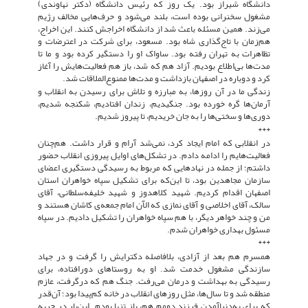
دانشگاه شیراز بود. یک روز که رئیس دانشگاه (دکتر نهاوندی)
مشغول سخنرانی بوده است، بلند می‌شود و حرف‌هایی مخالف رژیم
می‌زند. همین مسئله باعث شد از دانشگاه اخراجش کنند. این اخراج،
هم‌زمان با تاج‌گذاری شاه بود. مسعود، برای شرکت در اعترضات و
تظاهرات به تهران رفته بود. ساواک او را دستگیر کرده بود و ما تا
مدت‌ها بی‌اطلاع بودیم. آزاد هم که شد، باز هم فعالیت‌هایش را آغاز
کرد و دوباره در اصفهان بازداشت و مدت‌ها ممنوع‌الملاقات شد.
زندگی ما در آن روزها، به مبارزه و تلاش برای رسیدن به انقلاب و
آرمان‌ها گره خورده بود. جنگیدیم، زندان افتادیم، شکنجه شدیم،
دوری‌ها و سختی‌ها را به جان خریدیم، تا پیروز شدیم.
***
در انقلابی که امام ایجاد کرد، نمی‌شد آرام و قرار داشت. هم‌چنان
فعالیت‌هایم را ادامه دادم. در تشکل‌های اوایل پیروزی انقلاب حضور
داشتم؛ از جمله در نهادهایی که مربوط به رسیدگی دستگیری اعضای
سازمان مجاهدین بود، تا این‌که برای تشکیل سپاه خواهران استان
اصفهان اقدام کردیم. شهید کلاهدوز و شهید خلیفه‌سلطانی، آقای
سالک، آقای اخلاصی و آقای نمازی که الآن امام جمعه‌ی کاشان هستند و
من و چند خواهر دیگر، با هم سپاه خواهران را تشکیل دادیم. در سپاه
مسئول بهداری خواهران شدم.
***
همسرم هم بعد از آزادی، بلافاصله دکترایش را گرفت و در جهاد
سازندگی مشغول خدمت شد. او به روستاهای دورافتاده، برای
رسیدگی به بهداشت و درمان می‌رفت. جنگ هم که درگرفت، عازم
منطقه شد و تا سال‌ها، مثل روزهای انقلاب در خانه کم‌پیدا بود؛ آن‌قدر
که برای به‌دنیاآمدن فرزند دومم هم، باز تنها بودم. این‌بار در جبهه