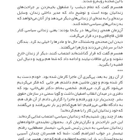
با این صحنه روبه‌رو شدند.
همسرم گفت که تمام دیشب را مشغول بخیه‌زدن بر جراحت‌های
زندانیان بوده است و توضیح داد که مدیر داخلی زندان، وسایل
برنده‌ای را به عده‌ای از زندانی‌های دیگر می‌دهد و از آنان می‌خواهد که
به زندانی‌های سیاسی حمله کنند.
آن‌زمان همه‌ی زندانی‌ها در یک‌جا بودند؛ یعنى زندانی سیاسی کنار
قاتل، قاچاقچی و دزد قرار می‌گرفت.
دیدن این صحنه‌ی وحشتناک، حال ما و مادرها را خیلی بد کرد. بندگان
خدا بر سرشان می‌زدند و یازهرا می‌گفتند.
همسرم گفت که قرار گذاشته‌اند اعتصاب کنند، دیگر از زندان خارج
نشوند و برای ملاقات نیایند و ادامه داد که شما هم بروید و دنبال این
قضیه را بگیرید.
***
از آن روز به بعد، پی‌گیری آن ماجرا کارمان شده بود. خودم دست به
کار شده بودم و چون ماشین هم داشتم، هر جایی که فکر می‌کردیم
می‌شود کاری کرد، می‌رفتم. شخصی به‌نام «دکتر تقی‌خانی» بود که
دفتری در میدان انقلابِ اصفهان داشت و گویا سمتی در سازمان حقوق
بشر. چندین‌بار نزد وی رفتم و ماجرا را گزارش دادم. از آن طرف هم،
به دادگاه نظامی می‌رفتیم؛ اما هیچ‌کدام زیر بار نمی‌رفتند و می‌گفتند
که خود زندانیان این کار را با هم کرده‌اند!
بعد از چند روز، شنیدیم که زندانیان سیاسی، اعتصاب غذایی کرده‌اند.
این خبر ناراحت‌تر و نگران‌ترمان کرد. به‌عنوان نماینده‌ی خانواده‌ها‌ی
زندانیان سیاسی، به دیدن رئیس شهربانی، «تیمسار مصطفایی» رفتم.
تیمسار در جواب اعتراضم گفت: «شما که همسرتان چندان آسیبی
ندیده است!» زیر بار این توجیه احمقانه نرفتم که چون همسر من کمتر