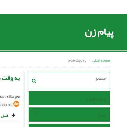
پیام زن
صفحه اصلی
به وقت شام
به وقت 
نوع مقاله : سف
صفحه اصلی
9.68012
مرور
اصل م