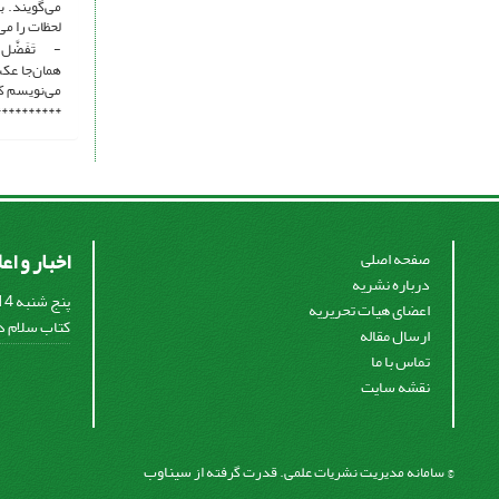
می‌گویند. ب
لحظات را می
- تَفَضَّل ز
همان‌جا عک
می‌نویسم که
**********
اخبار و اع
صفحه اصلی
درباره نشریه
اعضای هیات تحریریه
کتاب سلام در
ارسال مقاله
تماس با ما
نقشه سایت
سیناوب
© سامانه مدیریت نشریات علمی.
قدرت گرفته از