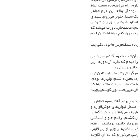
رم. راه می‌افتم به سمت حیاط
؛ آیا واقعاً این حرم خواهر
ک شهدا. جلوتر می‌روم. شهدای
سامانلو. شهدای سوری و شهدای
یسم: «محمدجان، باورت می‌شه که
 در، چهارکنج حیاط‌ها، دارن قدم
ان به سنگ‌فرش‌ها بود. یکی چپ
 آن‌شب! با خود گفتم: «می‌دونی
ا دیدم که دارد آن دورها، زیر
 خانم برسونی.»
سرگردانی‌اش مثل ایستادن توی
ود. بغض داشتم؛ ولی رها بودم.
 ساعت مقرر حرکت ماشین‌ها که
 چای می‌ریخت، توی گوشم پیچید:
ید و چهره‌ی آفتاب‌سوخته‌اش لو
نتظر لیوان‌های خوش‌قواره و
ی قدیمی افتادم. با خود گفتم:
برنگشتم. رفتم جلو و استکانی
م بردار خانم.» برداشتم. رفتم
رف استکان‌های چای. اولین قلوپ
رینی می‌خورم که به آن کلوچه