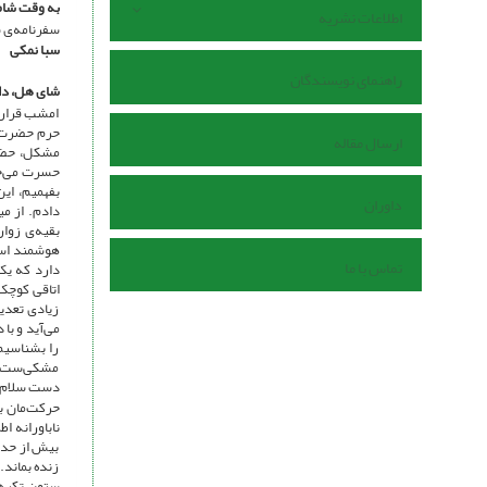
به وقت شا
اطلاعات نشریه
سفرنامه‌ی س
سبا نمکی
راهنمای نویسندگان
شای هل، دا
امشب قرار ب
حرم حضرت ز
ارسال مقاله
مشکل، حضرت
حسرت می‌خور
بفهمیم، این
داوران
دادم. از می
بقیه‌ی زوا
هوشمند است
تماس با ما
دارد که یک
اتاقی کوچک
زیادی تعدی
می‌آید و با
را بشناسیم
مشکی‌ست و 
دست سلام م
حرکت‌مان ب
ناباورانه ا
بیش از حد 
زنده بماند.
ستون تکیه م