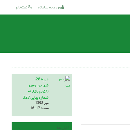
ورود به سامانه
ثبت نام
دوره 28،
شهریور و مهر
(327و328) -
شماره پیاپی 327
مهر 1398
صفحه
16-17
فایل ها