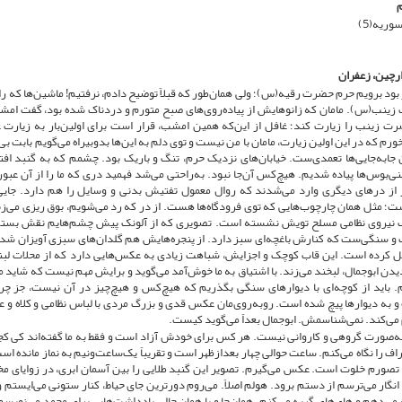
م
وریه(5)
رچین، زعفران
ود برویم حرم حضرت رقیه(س)؛ ولی همان‌طور که قبلاً توضیح دادم، نرفتیم! ماشین‌ها که راه
ینب(س). مامان که زانوهایش از پیاده‌روی‌های صبح متورم و دردناک شده بود، گفت امشب 
 زینب را زیارت کند؛ غافل از این‌که همین امشب، قرار است برای اولین‌بار به زیارت ع
م که در این اولین زیارت، مامان با من نیست و توی دلم به این‌ها بدوبیراه می‌گویم بابت بی‌
 جابه‌جایی‌ها تعمدی‌ست. خیابان‌های نزدیک حرم، تنگ و باریک‌ بود. چشمم که به گنبد اف
نی‌بوس‌ها پیاده شدیم. هیچ‌کس آن‌جا نبود. به‌راحتی می‌شد فهمید دری که ما را از آن عب
ر از درهای دیگری وارد می‌شدند که روال معمول تفتیش بدنی و وسایل را هم دارد. جایی 
؛ مثل همان چارچوب‌هایی که توی فرودگاه‌ها هست. از در که رد می‌شویم، بوق ریزی می‌زند
 نیروی نظامی مسلح تویش نشسته است. تصویری که از آلونک پیش چشم‌هایم نقش بسته اس
 و سنگی‌ست که کنارش باغچه‌ای سبز دارد. از پنجره‌هایش هم گلدان‌های سبزی آویزان شده 
ل کرده است. این قاب کوچک و اجزایش، شباهت زیادی به عکس‌هایی دارد که از محلات لبنان 
 دیدن ابوجمال، لبخند می‌زند. با اشتیاق به ما خوش‌آمد می‌گوید و برایش مهم نیست که شاید ما
. باید از کوچه‌ای با دیوارهای سنگی بگذریم که هیچ‌کس و هیچ‌چیز در آن نیست، جز چر
به دیوارها پیچ شده است. روبه‌روی‌مان عکس قدی و بزرگ مردی با لباس نظامی و کلاه و عی
ی‌کند. نمی‌شناسمش. ابوجمال بعداً می‌گوید کیست.
ه‌صورت گروهی و کاروانی نیست. هر کس برای خودش آزاد است و فقط به ما گفته‌اند کی کجا 
طراف را نگاه می‌کنم. ساعت حوالی چهار بعدازظهر است و تقریباً یک‌ساعت‌ونیم به نماز مانده است
تصورم خلوت است. عکس می‌گیرم. تصویر این گنبد طلایی را بین آسمان ابری، در زوایای مخت
 انگار می‌ترسم از دستم برود. هولم اصلاً. می‌روم دورترین جای حیاط، کنار ستونی می‌ایستم 
ی‌دهم و های‌های گریه می‌کنم. همان‌جا و با همان حال، یادداشت‌هایی برای محمد می‌نویسم