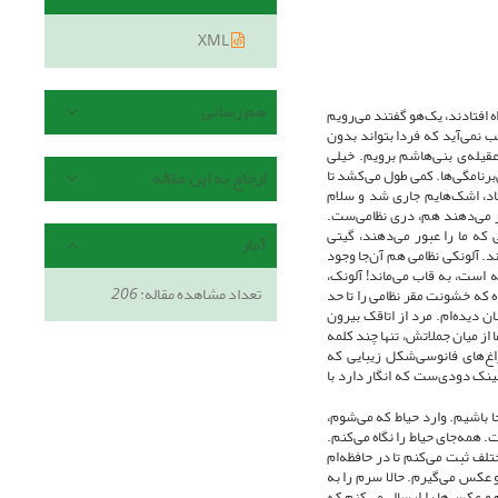
XML
هم رسانی
 افتادند، یک‌هو گفتند می‌رویم
نمی‌آید که فردا بتواند بدون
قیله‌ی بنی‌هاشم برویم. خیلی
برنامگی‌ها. کمی طول می‌کشد تا
ارجاع به این مقاله
تاد، اشک‌هایم جاری شد و سلام
ور می‌دهند هم، دری نظامی‌ست.
که ما را عبور می‌دهند، گیتی
آمار
. آلونکی نظامی هم آن‌جا وجود
ت، به قاب‌ می‌ماند! آلونک،
تعداد مشاهده مقاله:
206
که خشونت مقر نظامی را تا حد
دیده‌ام. مرد از اتاقک بیرون
 از میان جملاتش، تنها چند کلمه
اغ‌های فانوسی‌شکل زیبایی که
نک دودی‌ست که انگار دارد با
باشیم. وارد حیاط که می‌شوم،
. همه‌جای حیاط را نگاه می‌کنم.
لف ثبت می‌کنم تا در حافظه‌ام
و عکس می‌گیرم. حالا سرم را به
 و عکس‌ها را ارسال می‌کنم که