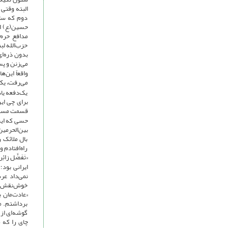
البته وقتی
دوم که ساخ
حسین(ع) اس
مدافع حرم‌
حزب‌الله لب
بدون ذره‌ای
می‌زنن و پ
واقعاً این
می‌رفت، یکی
یک‌دفعه یاد
برای چی این
قسمت مسقف ح
حسی که این
بین‌الحرمین
بال ملائک 
راه‌افتادم 
«تَفَضَّل زائ
ایرانی بود؛
نمی‌داد عر
خوش‌نقش یک‌
«عادت‌مان 
برداشتم. م
گوشه‌ای از 
چای را که 