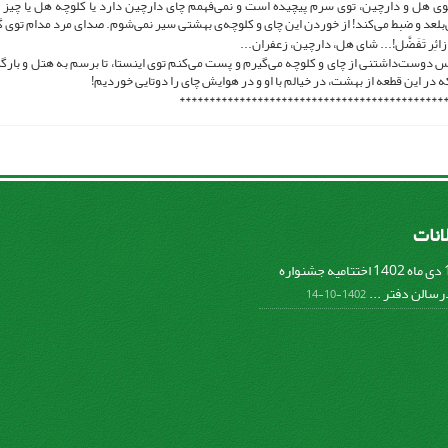
وی هل و دارچین، توی سرم پیچیده است و نمی‌فهمم چای دارچین دارد یا کلوچه هل یا چیز د
‌بلعد و ضبط می‌کند! از خوردن این چای و کلوچه‌ی بهشتی سیر نمی‌شوم. صدای مرد مدام توی 
ائِر تَفَضَّل!... شای هل، دارچین، زعفران...
س دوست‌داشتنی از چای و کلوچه می‌گیرم و پست می‌کنم توی اینستا، تا برسم به هتل و بار
 در این قطعه از بهشت، در خیالم با او و در هوایش چای را دوتایی خوردیم!
********************************************
لانات
پنج شنبه 14 دی ماه 1402 اختتامیه جشنواره
سالن دفتر ...
1402-10-14