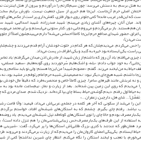
 به هتل برسم، به دستش می‌رسد؛ چون سیم‌کارتم را درآوردم و بیرون از هتل اینترنت ندا
تمان اصلی حرم آن‌جاست. این‌جا هم خبری از سیل جمعیت نیست. باورش برایم سخت بود
ت که این‌قدر غریب مانده؟ کمی جلوتر روی دیوار فلزی، کفش‌داری پر است از عکس‌های کوچ
اند. میان آنان، چهره‌های آشنای زیادی می‌بینم؛ شهید صدرزاده، شهید اسدالهی، شهید 
نان هم هستند. باز برمی‌گردم و می‌روم جایی دور، کنار ستونی می‌ایستم و برای محمد می‌نو
 اغراق، حضور شهدای مدافع حرم این‌جا کاملاً احساس می‌شه؟ دارم می‌بینم‌شون اصلاً! از جلوی
ست می‌دن!»
‌ها را حس می‌کردم. می‌دیدم‌شان که هر کدام در خلوت خودشان، آرام قدم می‌زدند و چشم‌ش
 راست، یکی ایستاده بود خیره به گنبد و یکی اطراف در پست می‌داد.
 چیزی می‌افتم؛ یاد آن روز که داشتم از زبان شهید، از مادرش اذن میدان می‌گرفتم؛ یاد تماس
‌جایی؟» به خود جواب دادم: «بله» و اشک‌هایم سُرخوردند روی گونه‌هایم. «سعید مسلمی» ر
یاط به من لبخند می‌زند. گفتم: «ممنونم شهید! من این‌جا هستم؛ ولی تو باید سلامم رو به
‌جا داشتم، شبیه هیچ‌جای دیگر نبود؛ نه صمیمیتش شبیه حرم امام رئوفم در مشهد بود، نه 
 و نه غربتش مانند ظهرهای سامرا. چیزی کاملاً خاص و منحصربه‌فرد که دقیقاً مال خودش ب
را می‌دیدم که روی این زمین پهن شده‌اند. بعد از زیارت و نماز، نیم‌ساعت مانده بود به
و به حیاط اول رفتم. دیدم گوشه‌ی حیاط، بساط چای بپا کرده‌اند. نزدیک شدم. صدای مردی که
ِر تَفَضَّل!... شای هل، دارچین، زعفران...»
 این را می‌شد از سکونی که آخر هر کلمه در جمله‌ی عربی‌اش می‌داد، فهمید؛ والّا قامت رش
ب نباشد. رفتم چای بگیرم. چشمم که به استکان‌های شیشه‌ای افتاد، خواستم برگردم. م
بارمصرف بودم و حالا چای را توی استکان‌های کوتاه‌قد تپل شیشه‌ای می‌دیدم. یاد روضه‌ها
به استفاده از این ظرف‌های یک‌بارمصرف،حس زیبایی‌شناسی‌مان را هم تنزل داده است!» 
رد همان‌طور که تندتند با کتری بزرگ طلایی‌اش استکان‌ها را پر می‌کرد، گفت: «شیرینی ه
حیاط ایستادم. یکی‌یکی اعضای کاروان‌مان را می‌دیدم که از زیارت برمی‌گردند و می‌روند ط
می‌خورم، با تعجب و لبخند استکان را نگاه می‌کنم. انتظار چای شیرین نداشتم! کمی از شی